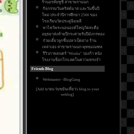
ร้านอรทัยซูชิ สาขาพรานนก
กิจกรรมวันคริสต์มาส และวันขึ้นปี
หม่ ประจำปีการศึกษา 2566 ของ
รงเรียนวัดประดู่ฉิมพลี
พาไหว้พระนอนองค์ใหญ่วัดสะตือ
อยุธยาส่งท้ายปีกระต่ายรับปีมังกรทอง
ก๋วยเตี๋ยวลูกชิ้นปลาเป็ดย่าง ร้าน
เหล่าเฮง สาขาพรานนก-พุทธมณฑล
รีวิวภาพยนตร์ "Wonka" วองก้า หนัง
รงงานช็อกโกแลตในความทรงจำ
ของใครหลายๆคน
Friends Blog
ขอพรส่งท้ายปี ให้เจอเรื่องดีๆในปี
มังกรที่ศาลหลักเมืองจังหวัดสระบุรี
Webmaster - BlogGang
ตามล่าแก้วน้ำโดราเอมอน สุดคาวาอี้
[Add นายแว่นขยันเที่ยว's blog to your
ที่ร้านไก่ย่างChester's
weblog]
สรุปวิชาคณิตศาสตร์ชั้นมัธยมศึกษา
ตอนปลาย (ม.5) เรื่องเมตริกซ์
กราบขอพร "หลวงพ่ออโนทัยและ
หลวงพ่อเงิน อุตตโม" วัดจันทาราม
ราชบุรี
บ้านพักติดชายหาดชะอำ สีสัน