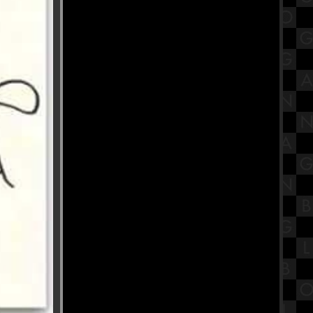
สรุปวิชาสังคมไทยสังคมโลกใน
ศตวรรษที่ 21 เรื่องบทบาทการ
เคลื่อนไหวทางศาสนาของไท
พาส่องงาน Thailand Game Show
2023 พร้อมพรีวิวเกม
นะนำสถานที่กินเจ โรงเจบ้วนฮกตั้ว
บ้านโปง ราชบุรี
รีวิวภาพยนตร์ "The Exorcist :
Believer" หมอผี เอ็กซอร์ซิสต์ : ผู้
ศรัทธา
ขอเชิญร่วมถือศีลกินผัก "โรงเจฮะ
ซุ่นตั๊ว" แม่กลอง
ข้าวหน้าเกาหลีรสเผ็ด Church's
Texas Chicken สาขา SiamsCape
สรุปวิชาโลกดาราศาสตร์และอวกาศ
ชั้นมัธยมศึกษาตอนปลาย (ม.5) เรื่อง
ระบบสุริยะ Part 2
พาเที่ยว วิว "New Normal ของชาวฝั่ง
ธน" วัดปากน้ำ ภาษีเจริญ
ร้านอาหารบรรยากาศดีริมแม่น้ำ
เจ้าพระยา CAF KUDEEJEEN (River