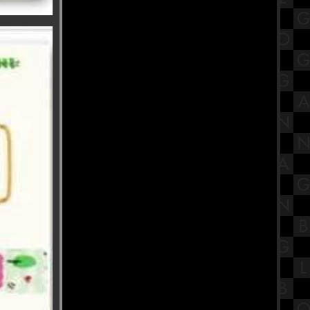
Walk View)
รีวิวภาพยนตร์ "Khong-Khaek" ของ
ขก
เปิดประวัติ พระมงคลเทพมุนี (สด
จนฺทสโร) วัดปากน้ำ ภาษีเจริญ
มหกรรมของเล่นรถรางและโมเดล
Tomica ที่ ไอคอนสยาม ชั้น 1
สรุปวิชาโลกดาราศาสตร์และอวกาศ
ชั้นมัธยมศึกษาตอนปลาย (ม.5) เรื่อง
ระบบสุริยะ Part 1
รํานาฏศิลป์อินเดีย ถวายพระพิฆเนศ
ณ บ้านปาราวัติมาลัยไกรลาศสถาน
ก๋วยเตี๋ยวต้มยำหมูสัม ป้าป๋อง วัดอ่าง
ก้ว จังหวัดกรุงเทพฯ
รีวิวภาพยนตร์ "A Haunting in
Venice" ฆาตกรรมหลอนแห่งนคร
เวนิส
วัดกษัตราธิราชวรวิหาร ไหว้ขอพร
เรื่องงาน เสริมเมตตามหานิยม
ร้านนายตึ๋ง ข้าวหมูแดง ของดีตลาด
กระทุมแบน จังหวัดสมุทรสาคร