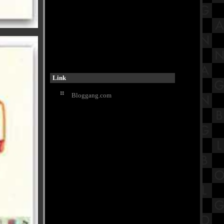
รีสอร์ท จังหวัดเพชรบุรี
รีวิวภาพยนตร์ "Napoleon" จักรพร
รดินโปเลียน ภาพยนตร์แอ็คชั่น-
สงคราม
เปิดประวัติวัดนายโรง วัดดังใจกลาง
กรุงเทพมหานคร
ข้าวมันไก่นายชัย อร่อยแบบอ่อนมัน
Link
ละที่เศรษฐีเรือทอง
กิจกรรมวันลอยกระทง 2566
Bloggang.com
รงเรียนวัดประดู่ฉิมพลี
วัดริมแม่น้ำบรรยากาศดี วัดคุ้ม
ตำหนัก "ตำหนักพระเจ้าเสือ" เพชรบุรี
ซุปหม่าล่ากระดูกหมูน้ำข้น ร้าน4แยก
นมหก MRTท่าพระ กรุงเทพฯ
สรุปวิชาประวัติศาสตร์ชั้นประถม
ศึกษาตอนปลาย (ป.6) เรื่องภูมิภาค
เอเชียตะวันออกเฉียงใต้
พามาเที่ยววัดเก่าแก่อายุกว่า 500 ปี ที่
วัดหน้าพระเมรุราชิการาม อยุธยาฯ
Buffet Story - บุฟเฟ่ต์ สตอรี่ ปิ้งย่างโค
ขุน ทะเลเผา อนุสาวรีย์ชัย Part2