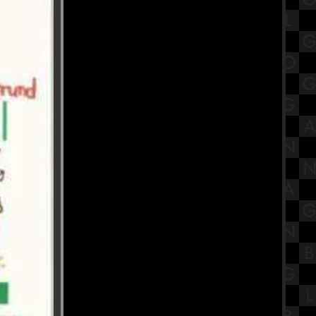
สรุปวิชาวิทยาศาสตร์ชั้นมัธยมศึกษา
ตอนต้น (ม.1) เรื่องระบบหายใจ
วัดเก่ากลางกรุง วัดจำปา พุทธมณฑล
สาย1 กรุงเทพฯ
พาเที่ยวมหากาพย์ THE WARRIORS
สุดยิ่งใหญ่ "จอมทัพโรมัน" ที่Seacon
Bangkae
เนื้อเรื่องย่อ "One Piece" วันพีช ซีรีส์
ฉบับคนแสดงที่เคารพต้นฉบับ
[Netflix]
วัดสำคัญในสมัยพระเจ้าตากสิน
มหาราช วัดนาคกลาง กรุงเทพฯ
มามากินร้านอาหารทะเล ที่ร้านอากู๋
ซีฟู้ด จังหวัดจันทบุรี
เกมใหม่มาแรง Metal Slug:
Awakening สมรภูมิรบคลาสสิกสุด
ระห่ำฉบับมือถือ
ถวายเที่ยนพรรษา เนื่องในเทศการ
เข้าพรรษาและวันแม่แห่งชาติ 2566
ณ วัดสังฆาราม
ร้านสวนอาหารซุ้มไผ่ เบียร์การ์เด้นท์
จังหวัดกรุงเทพมหานคร