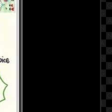
รีวิวภาพยนตร์ "Not Frlends" เพื่อน
(ไม่) สนิท : ครบทุกอารมณ์ สมมงหนัง
ชิงออสการ์
พิพิธภัณฑ์สมเด็จพระมหารัชมังคลา
จารย์ วัดปากน้ำ ภาษีเจริญ
Buffet Story - บุฟเฟ่ต์ สตอรี่ ปิ้งย่างโค
ขุน ทะเลเผา อนุสาวรีย์ชัย Part1
สรุปทฤษฎีพัฒนาการทางจิตสังคม
ของอีริกสัน (Erikson's Psychosocial
Theory)
ทำบุญตักบาตรเทโว วัดอุทยาน
พระราม5 จังหวัดนนทบุรี
ก๋วยเตี๋ยวเรือหม้อไฟ นายเอก
ก๋วยเตี๋ยวเรือ บางสะแก สาย1
รีวิวภาพยนตร์ "Tee Yod" ธี่หยด :
สยองขวัญแอ็กชันเดือด อิทธิฤทธิ์ผีปั่น
ประสาทสุดเฮี้ยน
วัดหงส์รัตนาราม วัดสวย กรุงเทพฯ
พิกัดสายบุญ ที่ต้องไปไหว้ขอพร
"งานนวราตรี 2566" พิธีแห่ วัดพระศรี
มหาอุมาเทวี (วัดแขก สีลม)