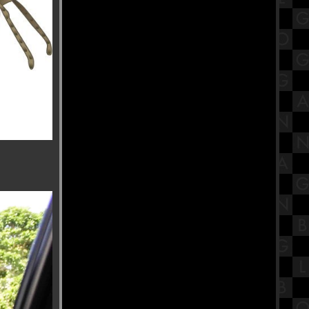
ศตวรรษที่ 21 เรื่องบทบาทการ
เคลื่อนไหวทางศาสนาของไท
พาส่องงาน Thailand Game Show
2023 พร้อมพรีวิวเกม
นะนำสถานที่กินเจ โรงเจบ้วนฮกตั้ว
บ้านโปง ราชบุรี
รีวิวภาพยนตร์ "The Exorcist :
Believer" หมอผี เอ็กซอร์ซิสต์ : ผู้
ศรัทธา
ขอเชิญร่วมถือศีลกินผัก "โรงเจฮะ
ซุ่นตั๊ว" แม่กลอง
ข้าวหน้าเกาหลีรสเผ็ด Church's
Texas Chicken สาขา SiamsCape
สรุปวิชาโลกดาราศาสตร์และอวกาศ
ชั้นมัธยมศึกษาตอนปลาย (ม.5) เรื่อง
ระบบสุริยะ Part 2
พาเที่ยว วิว "New Normal ของชาวฝั่ง
ธน" วัดปากน้ำ ภาษีเจริญ
ร้านอาหารบรรยากาศดีริมแม่น้ำ
เจ้าพระยา CAF KUDEEJEEN (River
Walk View)
รีวิวภาพยนตร์ "Khong-Khaek" ของ