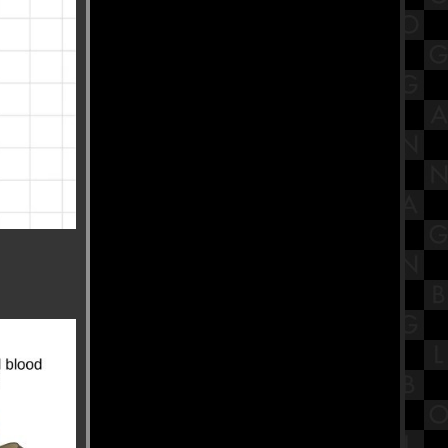
(ไม่) สนิท : ครบทุกอารมณ์ สมมงหนัง
ชิงออสการ์
พิพิธภัณฑ์สมเด็จพระมหารัชมังคลา
จารย์ วัดปากน้ำ ภาษีเจริญ
Buffet Story - บุฟเฟ่ต์ สตอรี่ ปิ้งย่างโค
ขุน ทะเลเผา อนุสาวรีย์ชัย Part1
สรุปทฤษฎีพัฒนาการทางจิตสังคม
ของอีริกสัน (Erikson's Psychosocial
Theory)
ทำบุญตักบาตรเทโว วัดอุทยาน
พระราม5 จังหวัดนนทบุรี
ก๋วยเตี๋ยวเรือหม้อไฟ นายเอก
ก๋วยเตี๋ยวเรือ บางสะแก สาย1
รีวิวภาพยนตร์ "Tee Yod" ธี่หยด :
สยองขวัญแอ็กชันเดือด อิทธิฤทธิ์ผีปั่น
ประสาทสุดเฮี้ยน
วัดหงส์รัตนาราม วัดสวย กรุงเทพฯ
พิกัดสายบุญ ที่ต้องไปไหว้ขอพร
"งานนวราตรี 2566" พิธีแห่ วัดพระศรี
มหาอุมาเทวี (วัดแขก สีลม)
สรุปวิชาสังคมไทยสังคมโลกใน