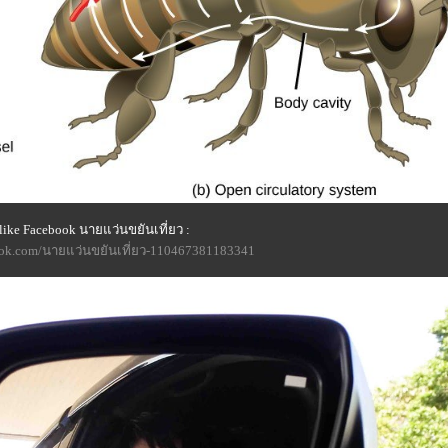
ike Facebook นายแว่นขยันเที่ยว :
ook.com/นายแว่นขยันเที่ยว-110467381183341