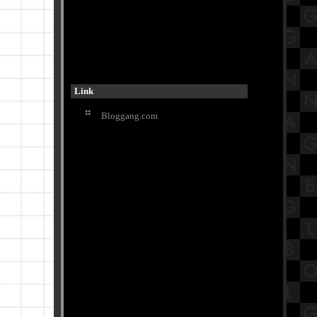
รีวิวภาพยนตร์ "Napoleon" จักรพร
รดินโปเลียน ภาพยนตร์แอ็คชั่น-
สงคราม
เปิดประวัติวัดนายโรง วัดดังใจกลาง
กรุงเทพมหานคร
ข้าวมันไก่นายชัย อร่อยแบบอ่อนมัน
Link
ละที่เศรษฐีเรือทอง
กิจกรรมวันลอยกระทง 2566
Bloggang.com
รงเรียนวัดประดู่ฉิมพลี
วัดริมแม่น้ำบรรยากาศดี วัดคุ้ม
ตำหนัก "ตำหนักพระเจ้าเสือ" เพชรบุรี
ซุปหม่าล่ากระดูกหมูน้ำข้น ร้าน4แยก
นมหก MRTท่าพระ กรุงเทพฯ
สรุปวิชาประวัติศาสตร์ชั้นประถม
ศึกษาตอนปลาย (ป.6) เรื่องภูมิภาค
เอเชียตะวันออกเฉียงใต้
พามาเที่ยววัดเก่าแก่อายุกว่า 500 ปี ที่
วัดหน้าพระเมรุราชิการาม อยุธยาฯ
Buffet Story - บุฟเฟ่ต์ สตอรี่ ปิ้งย่างโค
ขุน ทะเลเผา อนุสาวรีย์ชัย Part2
รีวิวภาพยนตร์ "Not Frlends" เพื่อน