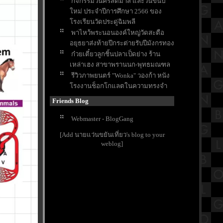
กิจกรรมวันคริสต์มาส และวันขึ้นปี
หม่ ประจำปีการศึกษา 2566 ของ
รงเรียนวัดประดู่ฉิมพลี
พาไหว้พระนอนองค์ใหญ่วัดสะตือ
อยุธยาส่งท้ายปีกระต่ายรับปีมังกรทอง
ก๋วยเตี๋ยวลูกชิ้นปลาเป็ดย่าง ร้าน
เหล่าเฮง สาขาพรานนก-พุทธมณฑล
รีวิวภาพยนตร์ "Wonka" วองก้า หนัง
รงงานช็อกโกแลตในความทรงจำ
ของใครหลายๆคน
Friends Blog
ขอพรส่งท้ายปี ให้เจอเรื่องดีๆในปี
มังกรที่ศาลหลักเมืองจังหวัดสระบุรี
Webmaster - BlogGang
ตามล่าแก้วน้ำโดราเอมอน สุดคาวาอี้
[Add นายแว่นขยันเที่ยว's blog to your
ที่ร้านไก่ย่างChester's
weblog]
สรุปวิชาคณิตศาสตร์ชั้นมัธยมศึกษา
ตอนปลาย (ม.5) เรื่องเมตริกซ์
กราบขอพร "หลวงพ่ออโนทัยและ
หลวงพ่อเงิน อุตตโม" วัดจันทาราม
ราชบุรี
บ้านพักติดชายหาดชะอำ สีสัน
รีสอร์ท จังหวัดเพชรบุรี