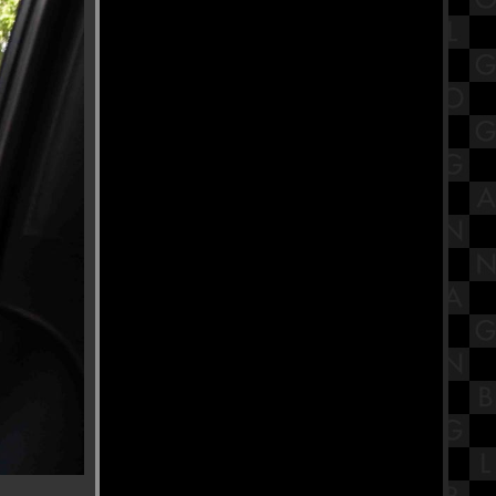
ขก
เปิดประวัติ พระมงคลเทพมุนี (สด
จนฺทสโร) วัดปากน้ำ ภาษีเจริญ
มหกรรมของเล่นรถรางและโมเดล
Tomica ที่ ไอคอนสยาม ชั้น 1
สรุปวิชาโลกดาราศาสตร์และอวกาศ
ชั้นมัธยมศึกษาตอนปลาย (ม.5) เรื่อง
ระบบสุริยะ Part 1
รํานาฏศิลป์อินเดีย ถวายพระพิฆเนศ
ณ บ้านปาราวัติมาลัยไกรลาศสถาน
ก๋วยเตี๋ยวต้มยำหมูสัม ป้าป๋อง วัดอ่าง
ก้ว จังหวัดกรุงเทพฯ
รีวิวภาพยนตร์ "A Haunting in
Venice" ฆาตกรรมหลอนแห่งนคร
เวนิส
วัดกษัตราธิราชวรวิหาร ไหว้ขอพร
เรื่องงาน เสริมเมตตามหานิยม
ร้านนายตึ๋ง ข้าวหมูแดง ของดีตลาด
กระทุมแบน จังหวัดสมุทรสาคร
สรุปวิชาวิทยาศาสตร์ชั้นมัธยมศึกษา