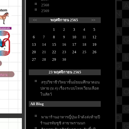
2568
2569
<<
พฤศจิกายน 2565
>>
1
2
3
4
5
6
7
8
9
10
11
12
13
14
15
16
17
18
19
20
21
22
23
24
25
26
27
28
29
30
23 พฤศจิกายน 2565
สรุปวิชาชีววิทยาชั้นมัธยมศึกษาตอน
ปลาย (ม.4) เรื่องระบบไหลเวียนเลือด
นสัตว์
All Blog
พามาร้านอาหารญี่ปุ่นเจ้าดังส่งท้ายปี
ร้านอรทัยซูชิ สาขาพรานนก