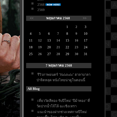
2568
2569
<<
พฤษภาคม 2568
>>
1
2
3
4
5
6
7
8
9
10
11
12
13
14
15
16
17
18
19
20
21
22
23
24
25
26
27
28
29
30
31
7 พฤษภาคม 2568
รีวิวภาพยนตร์ "Halabala" ฮาลาบาลา
ป่าจิตหลุด หนังไทยน่าดูในตอนนี้
All Blog
เที่ยววัดสีทอง รับปีใหม่ "ปีม้าทอง" ที่
วัดปากน้ำโจ้โล้ ฉะเชิงเทรา
นะนำของฝากช่วงเทศกาลปีใหม่