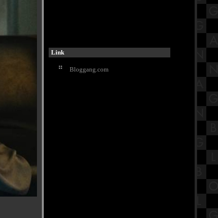
Tiny Chef ตีนไก่รสหม่าล่า พร้อมกินสี
มือคนไทย รสที่คนไทยชอบ
รีวิวภาพยนตร์ "Zootopia 2" นครสัตว์
มหาสนุก 2
ขอขมากรรม วัดสุทัศน์ หลวงพ่อกลัก
Link
ฝิ่น แก้กรรม ชีวิตติดขัด ถอนคำ
สาบาน
Bloggang.com
กินก๋วยเตี๋ยวคลายหนาว ที่ร้าน
เพชรเกษมเนื้อตุ๋น กะทะยักษ์เจ้าเก่า
สรุปวิชาอาเซียน ชั้นประถมศึกษา
ตอนปลาย (ป.6) เรื่องตราแผนดิน
วัดพุทธพรหมยาน (พิชญ์ชาราม) นั่ง
เรือคนละ 20 บาท ชมวัดสีเงิน
กินอาหารเจ้ากับร้านอาหารในตลาด
ปากคลองตลาด ที่ โจ๊กตงนำ
รีวิวภาพยนตร์ "Shelby Oaks" เชลบี้
อคส์ คลิปเฮี้ยน คดีหลอน
พิธีบวงสรวงเพื่อบูรณปฏิสังขรณ์
ช่อฟ้าใบระกา พระอุโบสถ วัดสุทัศน์
ตลาดระแหง 100 ปี ลาดหลุมแก้ว กับ
ร้านอากงสเต็ก ปทุมธานี