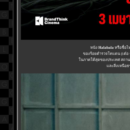
หนัง
Halabala
หรือชื่อไ
ของร้อยตำรวจโทแดน (เต๋อ ฉั
นภาคใต้สุดของประเทศ สถานที่แห่ง
ละสิ่งเหนือธ