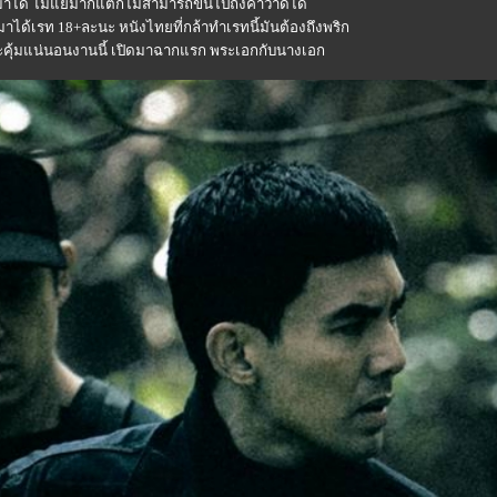
าได้ ไม่แย่มากแต่ก็ไม่สามารถขึ้นไปถึงคำว่าดีได้
่มมาได้เรท 18+ละนะ หนังไทยที่กล้าทำเรทนี้มันต้องถึงพริก
ะคุ้มแน่นอนงานนี้ เปิดมาฉากแรก พระเอกกับนางเอก