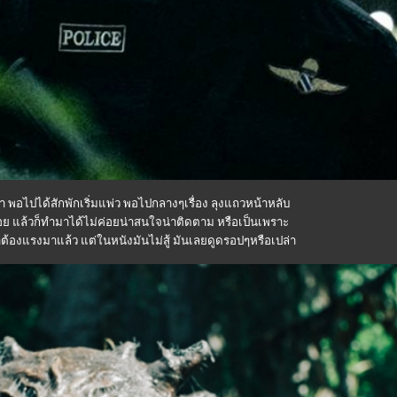
า พอไปได้สักพักเริ่มแพ่ว พอไปกลางๆเรื่อง ลุงแถวหน้าหลับ
่อย แล้วก็ทำมาได้ไม่ค่อยน่าสนใจน่าติดตาม หรือเป็นเพราะ
าต้องแรงมาแล้ว แต่ในหนังมันไม่สู้ มันเลยดูดรอปๆหรือเปล่า