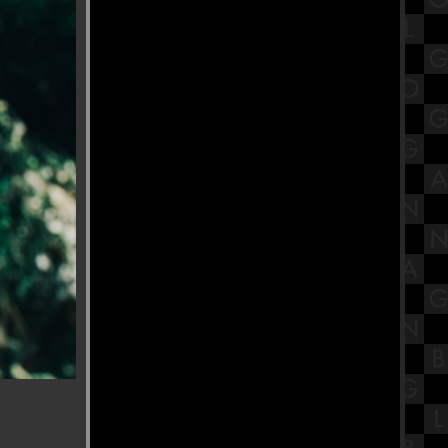
Rites" เดอะ คอนเจอริ่ง คนเรียกผี
พิธีกรรมครั้งสุดท้า
วัดคลองภูมิ วัดติดริมแม่น้ำ
เจ้าพระยาบรรยากาศดี ที่ผมชอบไป
ร้านก๋วยเตี๋ยวที่ลงมิชลินไกด์ ย่านฝั่ง
ธนบุรี กับร้านฉ่อยเป็ดย่าง สาขาสาย2
สรุปวิชาภาษาไทย ชั้นมัธยมศึกษา
ตอนต้น (ม.2) เรื่องประโยคเพื่อการ
สื่อสาร
พิพิธภัณฑ์เด็กกรุงเทพมหานคร แห่ง
ที่ 2 (ทุ่งครุ) พื้นที่ที่ให้ทุกคนใน
ครอบครัวใช้เวลาว่างร่วมกัน
ครัวบ้านขวัญ ทำจากใจ จุดพักรถ
หม่ เมืองเพชรบุรี
รีวิวภาพยนตร์ "Sorry, Baby" ยิ้ม
ไว้..ในวันที่โลกไม่สวย หนังดีที่ต้องดู
ศาลเสด็จเตี่ย กรมหลวงชุมพรเขต
อุดมศักดิ์ ปากน้ำปราณ
ประจวบคีรีขันธ์
พากินของอร่อยย่านเซนต์หลุยส์ ที่
ร้านหล่อเลี้ยง 搂良 Sweetmeat