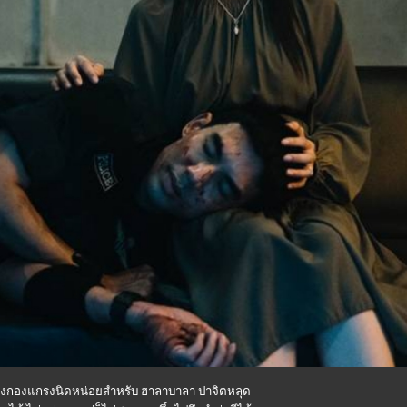
รองกองแกรงนิดหน่อยสำหรับ ฮาลาบาลา ป่าจิตหลุด