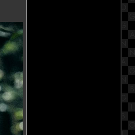
สรุปวิชาเคมีชั้นมัธยมศึกษาตอน
ปลาย (ม.4-6) เรื่องปริมาณสารสัมพันธ์
(สูตร)
VIJIT CHAO PHRAYA 2025 แสงแห่ง
สยามแม่ของแผ่นดิน
เต้าฮวย เฉาก๊วย เฮียมัก ข้าง
รงเรียนราชินี ตำนานที่ยังมีลม
หายใจ
รีวิวภาพยนตร์ "Black Phone 2" สา
หลอน ซ่อนวิญญาณ 2
พระแม่ลักษมี องค์ที่ศักดิ์สิทธ์ วัดดอน
ชี อุบลราชธานี
รับประทานอาหารเพื่อสุขภาพ ที่
ร้านEat&Treat สาขาวิภาวดี
สมเด็จพระนางเจ้าสิริกิติ์ พระบรม
ราชินีนาถ พระบรมราชชนนีพันปี
หลวง
สวงบุญเทศกาลกินเจ โรงเจปากน้ำ
หรือชื่อจีน โรงเจซิ่วฮกตั้ว อัมพวา
รงเจที่มีข้าวต้มเผือน ศาลเจ้าแม่ซา
เนี้ย三娘古廟 ดำเนินสะดวก