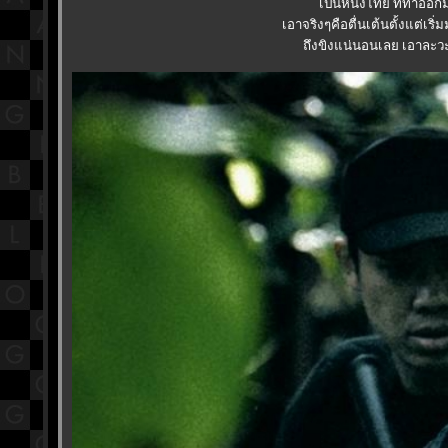
เป็นหนังไทย ที่ทำออกม
เอาจริงๆคือตื่นเต้นตั้งแต่เริ
ถึงขิงแน่นอนเลย เอาละว