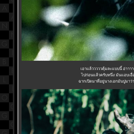
เอาแล้วววววคุ้มละแบบนี้ อ่าาาา
ไปก่อนแล้วครับหนึ่ง มันแอบเอื
ฉากเปิดมาที่อยู่นางเอกมันปูมาว่