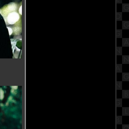
สรุปวิชาภาษาไทย ชั้นมัธยมศึกษา
ตอนต้น (ม.1) เรื่องการอ่านและเขียน
บรรยา
“สระจระเข้" อันซีน วัดพระเชตุพน
วิมลมังคลาราม งดงามราวสวนใน
วรรณคดี
ตำนานลาบเป็ดเมืองอุบลฯ กับสวน
อาหาร ก.แก้ว ลาบเป็ด
รีวิวภาพยนตร์ "Princess Mononoke"
เจ้าหญิงจิตวิญญา
ปาฏิหาริย์แห่งความดี บารมี หลวงพ่อ
ผอม "วัดโพธาราม ชัยนาท”
มากินปลาทู ร้านปลาทูเรสเตอรอง
Platoo Restaurant 普拉图餐厅 ชะอำ
คำศัพท์ภาษาจีน เครื่องเขียน
stationary 静止的 Jìngzhǐ de เหวินจวี้
เทวสถานพระศรีนาคาทุรคาเทวี
สมาคมส่งเสริมคนดี (วัดแขกคลองสี่)
"งานนวราตรี 2568" พิธีแห่ วัดพระศรี
มหาอุมาเทวี (วัดแขกคลองสี่)
รีวิวภาพยนตร์ "The Conjuring: Last