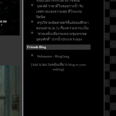
ขนมเปี๊ยะไข่ระเบิด By เชฟปั๊ม
บุฟเฟ่ต์ ราคาดีในซอยรางน้ำ รับ
เทศกาลแห่งความสุข ที่โรงแรม
ปิคนิค
สรุปวิชาคณิตศาสตร์ชั้นมัธยมศึกษา
ตอนปลาย (ม.5) เรื่องความน่าจะเป็น
"ศาลเสด็จเตี่ยกรมหลวงชุมพรเขต
อุดมศักดิ์" ปากน้ำประแส ระยอง
ผลิตภัณฑ์เพื่อสุขภาพส่งท้ายปี กับ
Friends Blog
Wellness Green Shop สาขาวิภาวดี
รีวิวภาพยนตร์ "Mue Puen : The Last
Webmaster - BlogGang
Shot" มือปืน หนังไทยส่งท้ายปี
[Add นายแว่นขยันเที่ยว's blog to your
พิธีไหว้ครูเศียร ประจำปี 2568 แห่ง
weblog]
บ้านปาราวัติมาลัยไกรลาศสถาน
หมูสะเต๊ะเฮียซา ซอยตลาดเก่า
เยาวราช น้ำจิ้มรสเด็ด
สรุปวิชาประวัติศาสตร์ ชั้นประถม
ศึกษาตอนต้น (ป.3) เรื่องวัน
รัฐธรรมนูญ
มาทำความรู้จักวัดสุทัศนเทพวราราม
ราชวรมหาวิหาร กันครับ