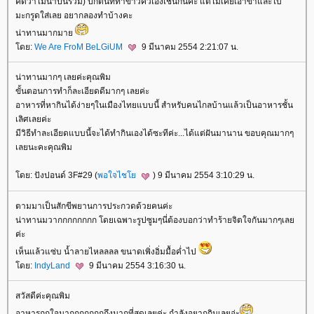
คิดว่าไม่น่าปั่นรวม) ปกตินัททำข้าวคั่วเองเช่นกันคะ แต่ไม่เคยเอาข่าและใบ
มะกรูดใส่เลย อยากลองทำบ้างคะ
น่าทานมากมา
ดย:
We Are FroM BeLGiUM
9 มีนาคม 2554 2:21:07 น.
น่าทานมากๆ เลยค่ะคุณพิม
ขั้นตอนการทำก็ละเอียดดีมากๆ เลยค่ะ
อาหารที่หากินได้ง่ายๆในเมืองไทยแบบนี้ สำหรับคนไกลบ้านแล้วเป็นอาหารชั้น
เลิศเลยค่ะ
มีวิธีทำละเอียดแบบนี้จะได้ทำกินเองได้ซะทีค่ะ...ได้แต่ฝันมานาน ขอบคุณมากๆ
เลยนะคะคุณพิม
ดย: ปังปอนด์ 3F#29 (
พอใจไช
) 9 มีนาคม 2554 3:10:29 น.
ตามมาเป็นสักขีพยานการประกวดด้วยคนค่ะ
น่าทานมวากกกกกกกก โดยเฉพาะรูปซูมๆนี่ต้องบอกว่าทำร้ายจิตใจกันมากๆเล
ค่ะ
เห็นแล้วแซ่บ น้ำลายไหลลลล ขนาดเพิ่งอิ่มมื้อค่ำไป
ดย:
IndyLand
9 มีนาคม 2554 3:16:30 น.
สวัสดีค่ะคุณพิม
อาหารถูกใจมากกกกกกกถึงมากที่สุดเลยค่ะ กำลังอยากกินเลยอ่ะ