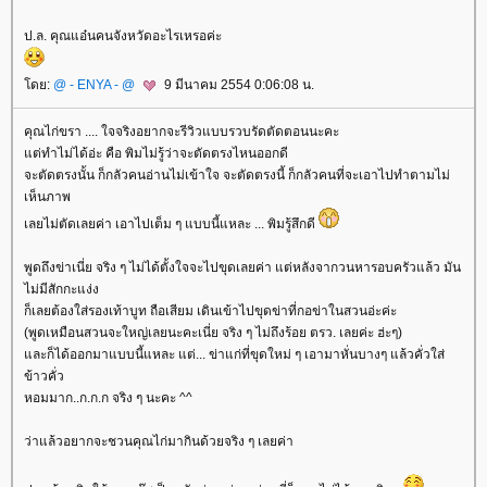
ป.ล. คุณแอ๋นคนจังหวัดอะไรเหรอค่ะ
ดย:
@ - ENYA - @
9 มีนาคม 2554 0:06:08 น.
คุณไก่ขรา .... ใจจริงอยากจะรีวิวแบบรวบรัดตัดตอนนะคะ
ต่ทำไม่ได้อ่ะ คือ พิมไม่รู้ว่าจะตัดตรงไหนออกดี
จะตัดตรงนั้น ก็กลัวคนอ่านไม่เข้าใจ จะตัดตรงนี้ ก็กลัวคนที่จะเอาไปทำตามไม่
เห็นภาพ
เลยไม่ตัดเลยค่า เอาไปเต็ม ๆ แบบนี้แหละ ... พิมรู้สึกดี
พูดถึงข่าเนี่ย จริง ๆ ไม่ได้ตั้งใจจะไปขุดเลยค่า แต่หลังจากวนหารอบครัวแล้ว มัน
ไม่มีสักกะแง่ง
ก็เลยต้องใส่รองเท้าบูท ถือเสียม เดินเข้าไปขุดข่าที่กอข่าในสวนอ่ะค่ะ
(พูดเหมือนสวนจะใหญ่เลยนะคะเนี่ย จริง ๆ ไม่ถึงร้อย ตรว. เลยค่ะ ฮ่ะๆ)
ละก็ได้ออกมาแบบนี้แหละ แต่... ข่าแก่ที่ขุดใหม่ ๆ เอามาหั่นบางๆ แล้วคั่วใส่
ข้าวคั่ว
หอมมาก..ก.ก.ก จริง ๆ นะคะ ^^
ว่าแล้วอยากจะชวนคุณไก่มากินด้วยจริง ๆ เลยค่า