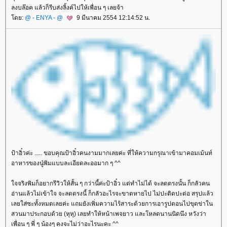
ลงบล๊อค แล้วก็รีบส่งลิ้งค์ไปให้เพื่อน ๆ เลยจ้า
ดย:
@ - ENYA - @
9 มีนาคม 2554 12:14:52 น.
ป้าอิ๋วค่ะ ..... ขอบคุณป้าอิ๋วคนงามมากเลยค่ะ ที่ให้ความกรุณาเข้ามาคอมเม้นท์
อาหารของนู๋พิมแบบละเอียดละออมาก ๆ ^^
จจริงพิมก็อยากรีวิวให้สั้น ๆ กว่านี้ค่ะป้าอิ๋ว แต่ทำไม่ได้ จะลดตรงนั้น ก็กลัวคน
อ่านแล้วไม่เข้าใจ จะลดตรงนี้ ก็กลัวอะไรจะขาดหายไป ไม่ปะติดปะต่อ สรุปแล้ว
เลยใส่ซะทั้งหมดเลยค่ะ แถมยังเพิ่มความไร้สาระด้วยการเอารูปตอนไปขุดข่าใน
สวนมาประกอบด้วย (หุหุ) เลยทำให้หน้าเพจยาว และโหลดนานนิดนึง หวังว่า
เพื่อน ๆ พี่ ๆ น้องๆ คงจะไม่ว่าอะไรนะคะ ^^