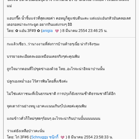
ม่
อบกรี๊ด น้ำจิ้มแจ่วที่สุดเลยค่า คอหมูก็ดูแซ่บดีนะคะ แต่แม่แอ๋นกลัวมันคลอเลส
เตอรอลน่าจะกระฉูด อยากกินแต่เกรงๆ อิอิ
ดย: ✿ แอ๋น 3F#9 ✿ (
anigia
) 8 มีนาคม 2554 23:46:25 น.
กะแล้วเชียว..ว่านางงามที่ส่งการบ้านท้ายๆเนี่ย น่ากัวจิงๆนะ
บรรยายละเอียดละออเหมือนเคยจริงๆค่ะคุณพิม
ถูกใจมากตอนที่ไปขุดข่าเองด้วย โหย..อะไรจะน่าอิจฉาปานนั้น
ปลูกเองหม่ำเอง ไร้สารพิษโดยสิ้งเชิงค่ะ
ไม่ใช่แค่ภาชนะที่เป็นธรรมชาติ การปรุงก็ยังธรรมช๊าติธรรมชาติได้อีก
จุดเตาถ่านย่างหมู เอาคะแนนเกินๆไปเลยค่ะคุณพิม
ถมข้าวคั่วก็ใหม่ๆสดๆร้อนๆ อะไรจะน่ากินปานนั้่นนนนนนน
ว่าแต่ยังเหลือป่าวคะนั่น
ดย: ไก่ 3F#6 (
Schnuggy ชนุ๊กกี้
) 8 มีนาคม 2554 23:58:33 น.