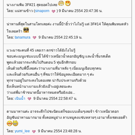
นางงามพิม 3F#21 สุดยอดไปเล
ดย: แม่สามข้าว (
sinaporn
) 9 มีนาคม 2554 20:47:36 น.
น่าทานที่สุดในสามโลกเลยค่ะ งานนี้ป้าอิ๋วว่าไงไม่รู้ แต่ 3F#14 ให้คุณพิมหมดหัว
จเลยคร้า
ดย:
tanamura
9 มีนาคม 2554 22:45:19 น.
วะมาซะคนที่ 45 เลยเรา ตกข่าวได้ยังไงไม่รู้
ชอบค่ะเมนูแซ่บแบบนี้ ได้ข้าวเหนียวน้ำดอกอัญชัญ และน้ำจิ๋มรสเด็ด
พูดแล้วอยากจะกลับไปกินตอน 5 ทุ่มอีกสักรอบ
เห็นด้วยกับพี่บี๊เลยค่ะว่านางงามที่มาหลัง ๆ เนี่ยเมนูเฉียบทุกคน
ละเห็นด้วยกับคนอื่น ๆ ที่ชมว่าให้ข้อมูลละเอียดมาก ๆ ค่ะ
ทุกจานอยู่ในกระทงใบตองสด น่ารับประทานจริงด้ว
ิ่งเห็นหน้านางงามแล้วยังเอ๊าะอยู่เลยนะคะ
ว่าแต่พี่มาช้าขนาดนี้อาหารหมดหรือยังเอ่ย...
ดย:
เนินน้ำ
9 มีนาคม 2554 22:58:47 น.
ตามมาทานค่ะ อาจจะดึกไปซะนิดแต่ก็ขอแบบเต็มๆเลยจ้า ข้าวเหนียวดอก
อัญชันน่าทานมากมาย ทั้งคอหมูย่าง ลาบหมูคงแซ่บหลายๆ เอามาทั้งเซตเยยค๊า
ดย:
yumi_lee
9 มีนาคม 2554 23:48:28 น.