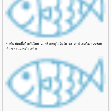
คุณพิม นับหนึ่งด้วยกันไหม ...... กลัวคนดูไม่อิ่ม (ทางสายตา) เลยต้องแอบจัดมา
เต็ม ๆ ค่า ..... พอไหวเน๊าะ