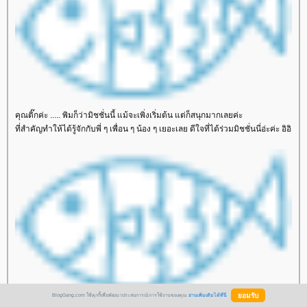
คุณติ๊กค่ะ ..... พิมก็ว่ามิชชั่นนี้ แม้จะเพิ่งเริ่มต้น แต่ก็สนุกมากเลยค่ะ
ที่สำคัญทำให้ได้รู้จักกับพี่ ๆ เพื่อน ๆ น้อง ๆ เยอะเลย ดีใจที่ได้ร่วมมิชชั่นนี่อ่ะค่ะ อิอิ
BlogGang.com ใช้คุกกี้เพื่อพัฒนาประสบการณ์การใช้งานของคุณ
อ่านเพิ่มเติมได้ที่นี่