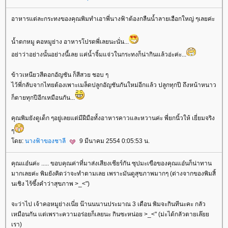
อาหารแต่ละกระทงของคุณพิมทำเอาพี่นางฟ้าต้องกลืนน้ำลายเฮือกใหญ่ ๆเลยค่ะ
น้ำตกหมู คอหมูย่าง อาหารโปรดพี่เลยนะนั่น...
อย่าว่าอย่างนั้นอย่างนี้เลย แค่น้ำจิ้มแจ่วในกระทงก็น่ากินแล้วอ่ะค่ะ...
ข้าวเหนียวสีดอกอัญชัน ก็สีสวย ชอบ ๆ
ไว้พี่กลับจากไทยต้องเพาะเมล็ดปลูกอัญชันกันใหม่อีกแล้ว ปลูกทุกปี ถึงหน้าหนาว
ก็ตายทุกปีอีกเหมือนกัน...
คุณพิมยังดูเด็ก ๆอยู่เลยแต่มีฝีมือทั้งอาหารคาวและหวานค่ะ พี่ยกนิ้วให้ เยี่ยมจริง
ๆ
ดย:
นางฟ้าของชาลี
9 มีนาคม 2554 0:05:53 น.
คุณแอ๋นค่ะ ..... ขอบคุณค่าที่มาส่งเสียงเชียร์กัน ซุปมะเขือของคุณแอ๋นก็น่าทาน
มากเลยค่ะ พิมยังคิดว่าจะทำตามเลย เพราะมันดูสุขภาพมากๆ (ต่างจากของพิมสิ้
นเชิง ไร้ซึ้งคำว่าสุขภาพ >_<")
จะว่าไป เจ้าคอหมูย่างเนี่ย น๊านนนานประมาณ 3 เดือน พิมจะกินทีนะคะ กลัว
เหมือนกัน แต่เพราะความอร่อยก็เลยนะ กินซะหน่อย >_<" (ม่ะได้กลัวตายเล๊
เรา)