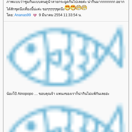
ภาพแบบว่าซูมกันแบบคนดูน้ำลายกระฉูดกันไปเลยค่ะ น่ากินมากกกกกกก อยาก
ได้สักชุดนึงเที่ยงนี้น่ะค่ะ ขอๆๆๆๆๆชุดนึง
ดย:
Ananas99
9 มีนาคม 2554 11:33:54 น.
น้องโป้ Ainopopo .... ขอบคุณจ้า แพนงของเราก็น่ากินไม่แพ้กันเลยอ่ะ