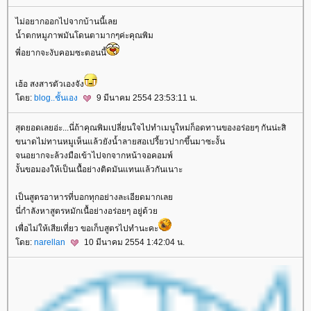
ไม่อยากออกไปจากบ้านนี้เล
น้ำตกหมูภาพมันโดนตามากๆค่ะคุณพิม
พี่อยากจะงับคอมซะตอนนี้
เฮ้อ สงสารตัวเองจัง
ดย:
blog..ชั้นเอง
9 มีนาคม 2554 23:53:11 น.
สุดยอดเลยอ่ะ...นี่ถ้าคุณพิมเปลี่ยนใจไปทำเมนูใหม่ก็อดทานของอร่อยๆ กันน่ะสิ
ขนาดไม่ทานหมูเห็นแล้วยังน้ำลายสอเปรี้ยวปากขึ้นมาซะงั้น
จนอยากจะล้วงมือเข้าไปจกจากหน้าจอคอมพ์
งั้นขอมองให้เป็นเนื้อย่างติดมันแทนแล้วกันเนาะ
เป็นสูตรอาหารที่บอกทุกอย่างละเอียดมากเล
นี่กำลังหาสูตรหมักเนื้อย่างอร่อยๆ อยู่ด้ว
เพื่อไม่ให้เสียเที่ยว ขอเก็บสูตรไปทำนะคะ
ดย:
narellan
10 มีนาคม 2554 1:42:04 น.