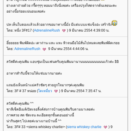
่างเตาถ่ายด้วย กรี้ดๆๆๆ หอมมาถึงนี่เลยค่ะ เครื่องปรุงก็สดจากต้นเลยนะคะ
อย่างนี้อร่อยแน่นอนเลยค่ะ
ปล เห็นใบตองแล้วแล้วอยากขอมาทางนี้มั่ง มีแต่แบบแช่แข็งอ่ะ เสร้าจัง
ดย: หนึ่ง 3F#17 (
AdrenalineRush
) 9 มีนาคม 2554 4:39:00 น.
อึ๋ยยยยย พิมพ์ผิดอ่ะ เตาถ่าน แหะ แหะ หิวจนมือไม้สั่นไปหมดเลยพิมพ์ผิดเร
ดย:
AdrenalineRush
9 มีนาคม 2554 4:44:06 น.
สวัสดีค่ะคุณพิม แอบซุ่มเป็นแฟนครับคุณพิมมานานนนนนนนนนนแร้วค่ะ อิอิ
อาหารสำรับนี้ชวนให้แซ่บมากมายค่ะ
ถมยังเห็นหน้าแม่ครัวชัดๆ สวยถูกใจมากๆค่ะคุณพิม
ดย: 3F # 37 หน่อย (
ตเหมี่ยว
) 9 มีนาคม 2554 7:35:47 น.
สวัสดีค่ะคุณพิม ^^
ชาลีเช็คอีเมล์เปิดเจอลิ้งค์ส่งการบ้านคุณพิมรีบตามมาเลยค่ะ
ภาพสวย สด ชัดเจน ละเอียดทุกขั้นตอนอย่างนี้
น่ากินสุดๆ ไปเลยค่ะนางงามบ้านนี้ ^^
ดย: 3F# 33 <sierra whiskey charlie> (
sierra whiskey charlie
) 9