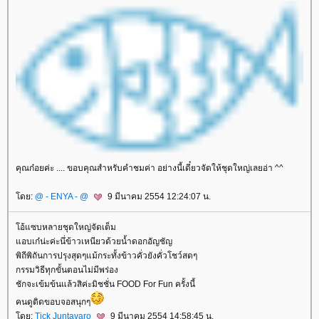
คุณก๋อยค่ะ .... ขอบคุณสำหรับคำชมค่า อย่างนี้เดี๋ยวจัดให้ชุดใหญ่เลยอ่า ^^
ดย:
@ - ENYA - @
9 มีนาคม 2554 12:24:07 น.
อ้แซบหลายชุดใหญ่จัดเต็ม
อบเก๋น่ะค่ะนึ่ข้าวเหนียวด้วยน้ำดอกอัญชัญ
พิถีพิถันการปรุงสุดๆแม้กระทั้งข้าวคั่วยังคั่วโชว์สดๆ
กรรมวิธีทุกขั้นตอนไม่มีพร่อง
ชักจะเข้มข้นแล้วสิค่ะมิชชั่น FOOD For Fun ครั้งนี้
คนดูติดขอบจอสนุกๆ
ดย:
Tick Juntavaro
9 มีนาคม 2554 14:58:45 น.