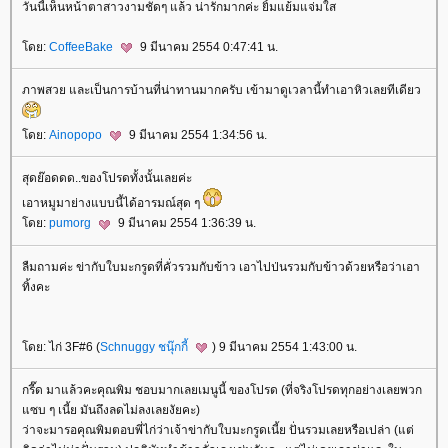
วันนี้เห็นหน้าตาสาวงามชัดๆ แล้ว น่ารักมากค่ะ ยิ้มแย้มแจ่มใส
ดย:
CoffeeBake
9 มีนาคม 2554 0:47:41 น.
ภาพสวย และเป็นการบ้านที่น่าทานมากครับ เข้ามาดูเวลานี้ทำเอาหิวเลยทีเดียว
ดย:
Ainopopo
9 มีนาคม 2554 1:34:56 น.
สุดย๊อดดด..ของโปรดทั้งนั้นเลยค่ะ
เอาหมูมาย่างแบบนี้ได้อารมณ์สุด ๆ
ดย:
pumorg
9 มีนาคม 2554 1:36:39 น.
ลืมถามค่ะ ข่ากับใบมะกรูดที่คั่วรวมกับข้าว เอาไปป่นรวมกับข้าวด้วยหรือว่าเอา
ทิ้งคะ
ดย: ไก่ 3F#6 (
Schnuggy ชนุ๊กกี้
) 9 มีนาคม 2554 1:43:00 น.
กรี๊ด มาแล้วคะคุณพิม ชอบมากเลยเมนูนี้ ของโปรด (ที่จริงโปรดทุกอย่างเลยพวก
ซบ ๆ เนี้ย มันถึงลดไม่ลงเลยงัยคะ)
ว่าจะมารอคุณพิมตอบพี่ไก่ว่าเจ้าข่ากับใบมะกรูดเนี้ย ปั่นรวมเลยหรือเปล่า (แต่