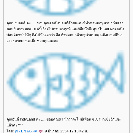
คุณปังปอนด์ ค่ะ ..... ขอบคุณคุณปังปอนด์ด้วยนะคะที่ทำห่อหมกทูน่ามา พิมเอง
ชอบกินห่อหมกค่ะ แต่ขี้เกียจไปหาปลาทุกที และก็ลืมนึกถึงทูน่าไปเลย พอคุณปัง
ปอนด์มาทำให้ดู ถึงได้นึกออกว่า อือ ทำห่อหมกด้วยทูน่าแบบคุณปังปอนด์ก็น่า
อร่อยมากเลยนะเนี่ย ขอบคุณนะคะ
คุณอินดี้ IndyLand ค่ะ ..... ขอบคุณค่า นึกว่าจะไม่มีเพื่อน ๆ เข้ามาเชียร์กันซะ
ล้วค่ะ ^^"
ดย:
@ - ENYA - @
9 มีนาคม 2554 12:13:42 น.