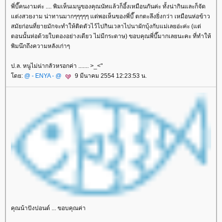
พี่บี๊คนงามค่ะ .... พิมเห็นเมนูของคุณนัทแล้วก็อึ้งเหมือนกันค่ะ ทั้งน่ากินและก็จัด
ต่งสวยงาม น่าทานมากๆๆๆๆๆ แต่พอเห็นของพี่บี๊ ตกตะลึงยิ่งกว่า เหมือนห่อข้าว
สมัยก่อนที่ยายมักจะทำให้ติดตัวไว้ไปกินเวลาไปนาผักบุ้งกับแม่เลยอ่ะค่ะ (แต่
ตอนนั้นห่อด้วยใบตองอย่างเดียว ไม่มีกระดาษ) ขอบคุณพี่บี๊มากเลยนะคะ ที่ทำให้
พิมนึกถึงความหลังเก่าๆ
ป.ล. หนูไม่น่ากลัวหรอกค่า ....... >_<"
ดย:
@ - ENYA - @
9 มีนาคม 2554 12:23:53 น.
คุณน้าปังปอนด์ ... ขอบคุณค่า