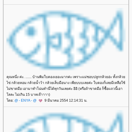
คุณหนึ่ง ค่ะ. ....... บ้านพิมใบตองเยอะมากค่ะ เพราะแม่ชอบปลูกกล้วยอ่ะ ทั้งกล้ว
ไข่ กล้วยหอม กล้วยน้ำว้า กล้วยเล็บมือนาง เพียบบบเลยค่ะ ใบตองก็เลยมีเหลือใช้
ไม่ขาดมือ เอามาทำโน่นทำนี่ได้ทุกวันเลยค่ะ อิอิ (หรือถ้าขาดมือ ก็ซื้อแถวนี้เอา
ลละ ไม่เกิน 15 บาทเจ๊าาาา)
ดย:
@ - ENYA - @
9 มีนาคม 2554 12:14:31 น.