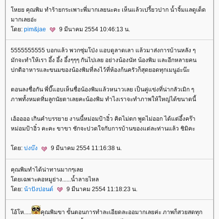
หยย คุณพิม ทำร้ายกระเพาะพี่มากเลยนะคะ เห็นแล้วเปรี้ยวปาก น้ำจิ้มแลดูเด็ด
มากเลยอ่ะ
ดย:
pim&jae
9 มีนาคม 2554 10:46:13 น.
5555555555 บอกแล้ว พวกซุ่มโป่ง แอบดูลาดเลา แล้วมาส่งการบ้านหลัง ๆ
มักจะทำให้เรา อึ้ง อึ้ง อึ้งๆๆๆ กันไปเลย อย่างน้องนัท น้องพิม และอีกหลายคน
ปกติอาหารและขนมของน้องพิมที่ลงไว้ที่ห้องก้นครัวก็สุดยอดทุกเมนูอ่ะน๊ะ
ตอนลงชื่อกัน พี่บี๊แอบเห็นชื่อน้องพิมแล้วหนาวเลย เป็นคู่แข่งที่น่ากลัวเมิก ๆ
ภาพทั้งหมดทิ่มลูกนัยตาเลยคะน้องพิม ทำไงเราจะทำภาพให้ใหญ่ได้ขนาดนี้
เฮ้ออออ เกินคำบรรยาย งานนี้หม่อมป้าอิ๋ว คิดไม่ตก พูดไม่ออก ได้แต่อึ้งคร๊า
หม่อมป้าอิ๋ว คะคะ ขาขา ชักจะปวดใจกับการบ้านของแต่ละท่านแล้ว ชิมิคะ
ดย:
บ่งบ๊ง
9 มีนาคม 2554 11:16:38 น.
คุณพิมทำได้น่าทานมากๆเล
ดยเฉพาะคอหมูย่าง......น้ำลายไหล
ดย:
น้าปังปอนด์
9 มีนาคม 2554 11:18:23 น.
อ้โห.....
คุณพิมขา ขั้นตอนการทำละเอียดละออมากเลยค่ะ ภาพก็สวยสดทุก