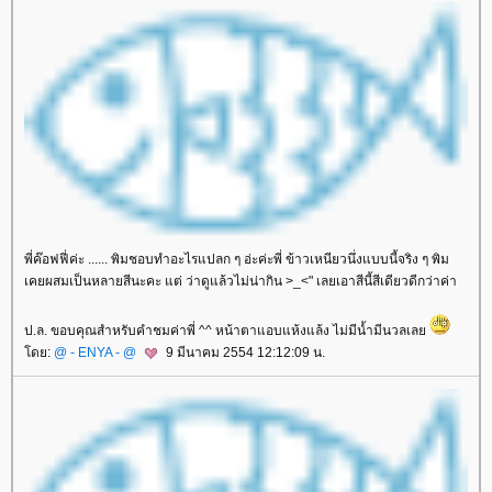
พี่ค๊อฟฟี่ค่ะ ...... พิมชอบทำอะไรแปลก ๆ อ่ะค่ะพี่ ข้าวเหนียวนึ่งแบบนี้จริง ๆ พิม
เคยผสมเป็นหลายสีนะคะ แต่ ว่าดูแล้วไม่น่ากิน >_<" เลยเอาสีนี้สีเดียวดีกว่าค่า
ป.ล. ขอบคุณสำหรับคำชมค่าพี่ ^^ หน้าตาแอบแห้งแล้ง ไม่มีน้ำมีนวลเล
ดย:
@ - ENYA - @
9 มีนาคม 2554 12:12:09 น.