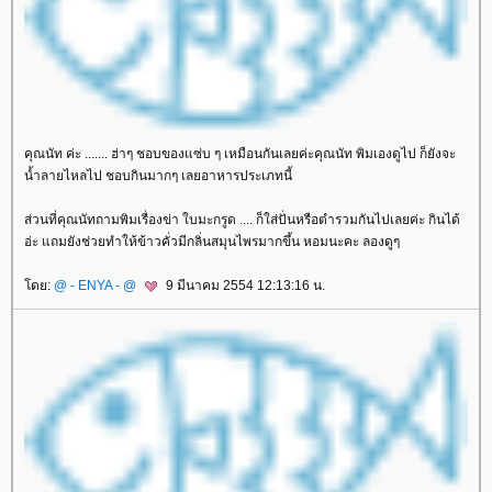
คุณนัท ค่ะ ....... ฮ่าๆ ชอบของแซ่บ ๆ เหมือนกันเลยค่ะคุณนัท พิมเองดูไป ก็ยังจะ
น้ำลายไหลไป ชอบกินมากๆ เลยอาหารประเภทนี้
ส่วนที่คุณนัทถามพิมเรื่องข่า ใบมะกรูด .... ก็ใส่ปั่นหรือตำรวมกันไปเลยค่ะ กินได้
อ่ะ แถมยังช่วยทำให้ข้าวคั่วมีกลิ่นสมุนไพรมากขึ้น หอมนะคะ ลองดูๆ
ดย:
@ - ENYA - @
9 มีนาคม 2554 12:13:16 น.