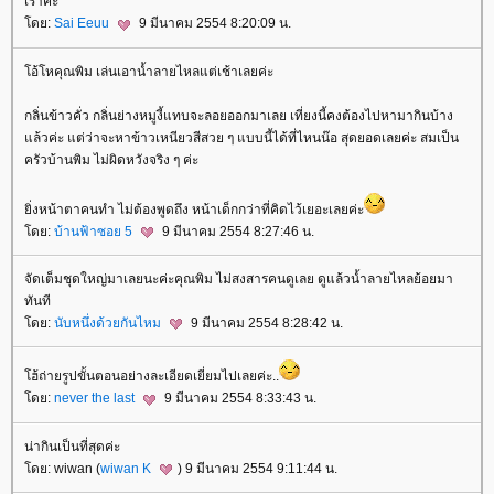
เราค่ะ
ดย:
Sai Eeuu
9 มีนาคม 2554 8:20:09 น.
อ้โหคุณพิม เล่นเอาน้ำลายไหลแต่เช้าเลยค่ะ
กลิ่นข้าวคั่ว กลิ่นย่างหมูงี้แทบจะลอยออกมาเลย เที่ยงนี้คงต้องไปหามากินบ้าง
ล้วค่ะ แต่ว่าจะหาข้าวเหนียวสีสวย ๆ แบบนี้ได้ที่ไหนน๊อ สุดยอดเลยค่ะ สมเป็น
ครัวบ้านพิม ไม่ผิดหวังจริง ๆ ค่ะ
ิ่งหน้าตาคนทำ ไม่ต้องพูดถึง หน้าเด็กกว่าที่คิดไว้เยอะเลยค่ะ
ดย:
บ้านฟ้าซอย 5
9 มีนาคม 2554 8:27:46 น.
จัดเต็มชุดใหญ่มาเลยนะค่ะคุณพิม ไม่สงสารคนดูเลย ดูแล้วน้ำลายไหลย้อยมา
ทันที
ดย:
นับหนึ่งด้วยกันไหม
9 มีนาคม 2554 8:28:42 น.
ฮ้ถ่ายรูปขั้นตอนอย่างละเอียดเยี่ยมไปเลยค่ะ..
ดย:
never the last
9 มีนาคม 2554 8:33:43 น.
น่ากินเป็นที่สุดค่ะ
ดย: wiwan (
wiwan K
) 9 มีนาคม 2554 9:11:44 น.