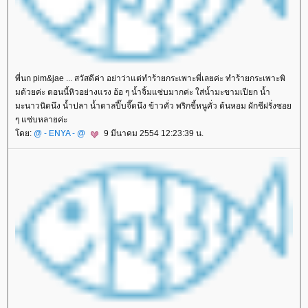
พี่นก pim&jae ... สวัสดีค่า อย่าว่าแต่ทำร้ายกระเพาะพี่เลยค่ะ ทำร้ายกระเพาะพิ
มด้วยค่ะ ตอนนี้หิวอย่างแรง อ้อ ๆ น้ำจิ้มแซ่บมากค่ะ ใส่น้ำมะขามเปียก น้ำ
มะนาวนิดนึง น้ำปลา น้ำตาลปี๊บจี๊ดนึง ข้าวคั่ว พริกขี้หนูคั่ว ต้นหอม ผักชีฝรั่งซอ
ๆ แซ่บหลายค่ะ
ดย:
@ - ENYA - @
9 มีนาคม 2554 12:23:39 น.