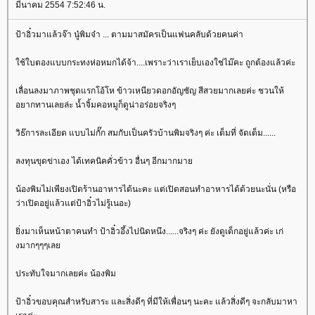
มีนาคม 2554 7:52:46 น.
ป้าอิ๋วมาแล้วจ๊า นู๋พิมจ๋า ... ตามมาสมัครเป็นแฟนคลับด้วยคนค่า
ช้ใบตองแบบกระทงห่อหมกได้จ้า....เพราะว่าเราเย็บเองใช่ไม๊คะ ถูกต้องแล้วค่ะ
เลื่อนลงมาภาพชุดแรกโอ้โห ข้าวเหนียวดอกอัญชัญ สีสวยมากเลยค่ะ ชวนให้
อยากทานเลยล่ะ น้ำจิ้มคอหมูก็ดูน่าอร่อยจริงๆ
วิธ๊การละเอียด แบบไม่กั๊ก สมกับเป็นครัวบ้านพิมจริงๆ ค่ะ เต็มที่ จัดเต็ม......
ลงทุนขุดข่าเอง ได้เทคนิคคั่วข้าว อื่นๆ อีกมากมา
น้องพิมไม่เพียงเปิดร้านอาหารได้นะคะ แต่เปิดสอนทำอาหารได้ด้วยนะนั่น (หรือ
ว่าเปิดอยู่แล้วแต่ป้าอิ๋วไม่รู้เนอะ)
ิ่งมาเห็นหน้าตาคนทำ ป้าอิ๋วอึ้งไปนิดหนึง......จริงๆ ค่ะ ยังดูเด็กอยู่แล้วค่ะ เก่
งมากๆๆๆเล
ประทับใจมากเลยค่ะ น้องพิม
ป้าอิ๋วขอบคุณสำหรับสาระ และสิ่งดีๆ ที่มีให้เพื่อนๆ นะคะ แล้วสิ่งดีๆ จะกลับมาหา