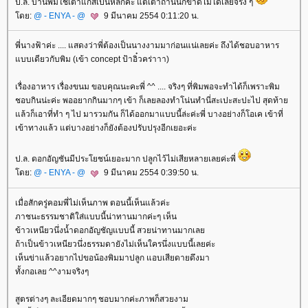
ป.ล. บ้านพิมใช้เตาแก๊สเป็นหลักค่ะ แต่เตาถ่านนี่ก็ขาดไม่ได้เลยจริง ๆ
ดย:
@ - ENYA - @
9 มีนาคม 2554 0:11:20 น.
พี่นางฟ้าค่ะ .... แสดงว่าพี่ต้องเป็นนางงามมาก่อนแน่เลยค่ะ ถึงได้ชอบอาหาร
บบเดียวกับพิม (เข้า concept ป้าอิ๋วคร่าาา)
เรื่องอาหาร เรื่องขนม ขอบคุณนะคะพี่ ^^ .... จริงๆ ที่พิมพอจะทำได้ก็เพราะพิม
ชอบกินน่ะค่ะ พออยากกินมากๆ เข้า ก็เลยลองทำโน่นทำนี่สะเปะสะปะไป สุดท้า
ล้วก็เอาที่ทำ ๆ ไป มารวมกัน ก็ได้ออกมาแบบนี้ล่ะค่ะพี่ บางอย่างก็โอเค เข้าที่
เข้าทางแล้ว แต่บางอย่างก็ยังต้องปรับปรุงอีกเยอะค่ะ
ป.ล. ดอกอัญชันมีประโยชน์เยอะมาก ปลูกไว้ไม่เสียหลายเลยค่ะพี่
ดย:
@ - ENYA - @
9 มีนาคม 2554 0:39:50 น.
เมื่อสักครู่คอมพี่ไม่เห็นภาพ ตอนนี้เห็นแล้วค่ะ
ภาชนะธรรมชาติใส่แบบนี้น่าทานมากค่ะๆ เห็น
ข้าวเหนียวนึ่งน้ำดอกอัญชัญแบบนี้ สวยน่าทานมากเล
ถ้าเป็นข้าวเหนียวนึ่งธรรมดายังไม่เห็นใครนึ่งแบบนี้เลยค่ะ
เห็นข่าแล้วอยากไปขอน้องพิมมาปลูก แอบเสียดายดึงมา
ทั้งกอเลย ^^งามจริงๆ
สูตรต่างๆ ละเอียดมากๆ ชอบมากค่ะภาพก็สวยงาม