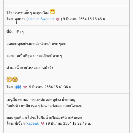
อ้ว!น่าทานมั๊ก ๆ คะคุณน้อง
ดย: ดุุุุจดาว (
bake in Sweden
) 9 มีนาคม 2554 15:16:46 น.
พี่พิม...จุ๊บ ๆ
สุดยอดทุกอย่างเลยค่ะ น่าหม่ำมาก ๆเล
สวยงามเป็นที่สุด รายละเอียดดีมาก ๆ
ทำเอาน้ำลายไหล อยากหม่ำจัง
ดย:
นู๋ยู้ฮู้
9 มีนาคม 2554 15:41:36 น.
เมนูนี้น่าทานมากๆ เลยค่ะ คอหมูย่าง น้ำตกหมู
กินกับข้าวเหนียวนุ่ม ๆ ร้อน ๆ อร่อยอย่าบอกใครเล
ขอบคุณที่แวะไปชมไปชิมน้ำพริกอ่องที่บ้านพี่นะคะ
ดย: พี่เปี๊ยก (
kapeak
) 9 มีนาคม 2554 18:32:49 น.