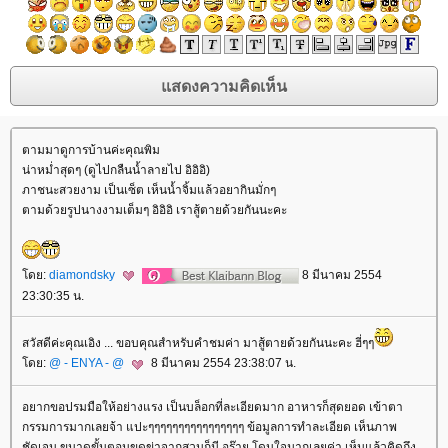
ตามมาดูการบ้านค่ะคุณพิม
น่าหม่ำสุดๆ (ดูไปกลืนน้ำลายไป อิอิอิ)
ภาชนะสวยงาม เป็นเซ็ต เห็นน้ำจิ้มแล้วอยากินมั่กๆ
ตามด้วยรูปนางงามเต็มๆ อิอิอิ เราสู้ตายด้วยกันนะคะ
ดย:
diamondsky
8 มีนาคม 2554
23:30:35 น.
สวัสดีค่ะคุณเอิง ... ขอบคุณสำหรับคำชมค่า มาสู้ตายด้วยกันนะคะ ฮี่ๆๆ
ดย:
@ - ENYA - @
8 มีนาคม 2554 23:38:07 น.
อยากขอปรมมือให้อย่างแรง เป็นบล็อกที่ละเอียดมาก อาหารก็สุดยอด เข้าตา
กรรมการมากเลยจ้า แปะๆๆๆๆๆๆๆๆๆๆๆๆๆๆๆๆ ข้อมูลการทำละเอียด เห็นภาพ
ชัดเจน ขนาดขั้นตอนขุดข่าจากสวนก็มี อร๊าย โดนใจมากเลยค่า เห็นแล้วคิดถึง