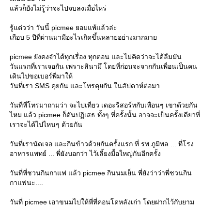
ล้วก็ยังไม่รู้ว่าจะไปจบลงเมื่อไหร่
รู้แต่วว่า วันนี้ picmee ยอมแพ้แล้วล่ะ
เกือบ 5 ปีที่ผ่านมามีอะไรเกิดขึ้นหลายอย่างมากมา
picmee ยังคงจำได้ทุกเรื่อง ทุกตอน และไม่คิดว่าจะได้ลืมมัน
วันแรกที่เราเจอกัน เพราะสินามึ โดยที่ก่อนจะจากกันเพื่อนเป็นคน
เดินไปขอเบอร์พี่มาให้
วันที่เรา SMS คุยกัน และโทรคุยกัน ในสัปดาห์ต่อมา
วันที่พี่โทรมาถามว่า จะไปเที่ยว เดอะรีสอร์ทกับเพื่อนๆ เขาด้วยกัน
ไหม แล้ว picmee ก็ดันปฏิเสธ ทั้งๆ ที่ครั้งนั้น อาจจะเป็นครั้งเดียวที่
เราจะได้ไปไหนๆ ด้วยกัน
วันที่เรานัดเจอ และกินข้าวด้วยกันครั้งแรก ที่ รพ.ภูมิพล ... ที่โรง
อาหารแพทย์ ... พี่ยังบอกว่า ไว้เลี้ยงมื้อใหญ่กันอีกครั้ง
วันที่พี่ชวนกินกาแฟ แล้ว picmee กินนมเย็น พี่ยังว่าว่าพี่ชวนกิน
กาแฟนะ....
วันที่ picmee เอาขนมไปให้พี่ที่คอนโดหลังเก่า โดยฝากไว้กับยาม