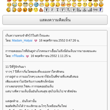
เก็บความทรงจำดีๆไว้ในหัวใจนะคะ
ดย:
Madam_Hatyai
16 พฤศจิกายน 2552 0:47:26 น.
การรอคอยอะไรที่มันดูห่างไกลจนเราเอื้อมไม่ถึงนี่มันเจ็บมากมายเลยนะคะ
ดย:
กวีร้อยฝัน
16 พฤศจิกายน 2552 1:11:25 น.
11 ปีที่รู้จักกันมา
ราวๆ 7 ปีที่เราเริ่มโตพอจะที่จะมองหาใครสักคน
เราอยู่ห่าง เรามองไกลๆ และเขาก็ยังเป็นพี่ชายที่แสนดีเสมอ
เพียงแต่เขาไม่เปิดรับเราเลยสักเล็กน้อ
เราเลยรอๆๆๆๆ ใช่ค่ะ การรอคอยมันเจ็บ
ต่บางทีความเจ็บนั้นมันก็แสนสุข สุขไปเจ็บไป ซาดิสม์ซะ
ต่สุดท้าย ... มันก็เท่านั้น
พอตัดสินใจได้ว่าจะเลิกรอ อะไรๆ ก็เหมือนเริ่มใหม่