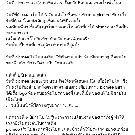
วันที่ picmee แวะไปหาพี่แล้วเราก็คุยกันที่ลานจอดรถเป็นชั่วโมง
วันที่พี่ย้ายคอนโด ได้ 3 วัน แล้วไปซื้อของเข้าบ้าน picmee ขับรถไป
รับที่ห้าง (โดยบังเอิญ) เพื่อมาส่งพี่ที่คอนโด
รอเพื่อนพี่มาเซ็นสัญญาให้เช่าคอนโด แล้วพี่ยังให้ picmee ลงชื่อเป็น
พยานการเช่า
เสร็จแล้วเราก็ไปกินข้าวด้วยกัน ตอน 4 ทุ่มครึ่ง ...
วันนั้น เป็นวันที่เราอยู่ด้วยกันนานที่สุดมั้ง
วันที่ picmee ไปยืมของพี่มาใช้ทำงาน แล้วเห็นเพื่อนสาวๆ ที่คอนโด
ของพี่ แล้วเข้าใจผิดว่าเป็น "คนของพี่"
ล้วก็ 1 ปี ผ่านมาแล้ว
วันที่ picmee สั่งของขวัญวันเกิดให้คนพิเศษคนนึง "เสื้อยืดโปโล" ซึ่ง
มันคงไม่ต้องลำบากสั่งตรงมาจากฮ่องกง เพียงเพราะ picmee อยาก
ได้เสื้อ logo ทีมฟุตบอลทีมโปรดของพี่ และก็เป็นของแท้ ไม่มีขายใน
เมืองไท
... วันนั้นหน้าพี่มีความสุขมากๆ นะคะ ....
ต่คราวนี้ 5 ปีผ่านไป ไม่รู้เพราะการเปลี่ยนงานของเราทั้งคู่ ทำให้
เวลายิ่งไม่ตรงกันไปกว่าเดิม
picmee เริ่มไม่สะดวกที่จะไปดูแล ส่งข้าวน้ำให้ประจำๆ อย่างแต่ก่อน