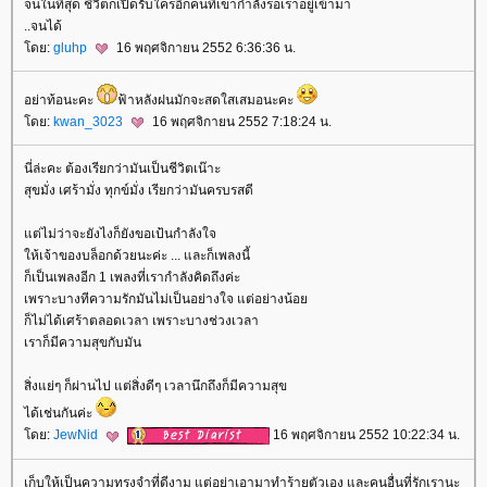
จนในที่สุด ชีวิตก็เปิดรับใครอีกคนที่เขากำลังรอเราอยู่เข้ามา
..จนได้
ดย:
gluhp
16 พฤศจิกายน 2552 6:36:36 น.
อย่าท้อนะคะ
ฟ้าหลังฝนมักจะสดใสเสมอนะคะ
ดย:
kwan_3023
16 พฤศจิกายน 2552 7:18:24 น.
นี่ล่ะคะ ต้องเรียกว่ามันเป็นชีวิตเน๊าะ
สุขมั่ง เศร้ามั่ง ทุกข์มั่ง เรียกว่ามันครบรสดี
ต่ไม่ว่าจะยังไงก็ยังขอเป้นกำลังใจ
ห้เจ้าของบล็อกด้วยนะค่ะ ... และก็เพลงนี้
ก็เป็นเพลงอีก 1 เพลงที่เรากำลังคิดถึงค่ะ
เพราะบางทีความรักมันไม่เป็นอย่างใจ แต่อย่างน้อ
ก็ไม่ได้เศร้าตลอดเวลา เพราะบางช่วงเวลา
เราก็มีความสุขกับมัน
สิ่งแย่ๆ ก็ผ่านไป แต่สิ่งดีๆ เวลานึกถึงก็มีความสุข
ได้เช่นกันค่ะ
ดย:
JewNid
16 พฤศจิกายน 2552 10:22:34 น.
เก็บให้เป็นความทรงจำที่ดีงาม แต่อย่าเอามาทำร้ายตัวเอง และคนอื่นที่รักเรานะ