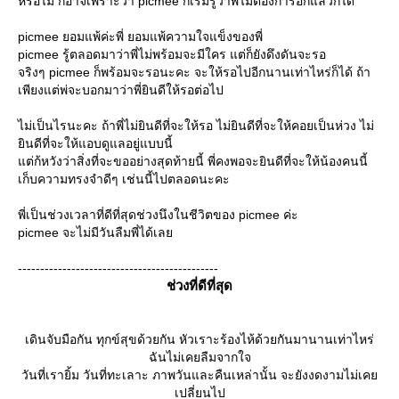
หรือไม่ ก็อาจเพราะว่า picmee ก็เริ่มรู้ว่าพี่ไม่ต้องการอีกแล้วก็ได้
picmee ยอมแพ้ค่ะพี่ ยอมแพ้ความใจแข็งของพี่
picmee รู้ตลอดมาว่าพี่ไม่พร้อมจะมีใคร แต่ก็ยังดึงดันจะรอ
จริงๆ picmee ก็พร้อมจะรอนะคะ จะให้รอไปอีกนานเท่าไหร่ก็ได้ ถ้า
เพียงแต่พ่จะบอกมาว่าพี่ยินดีให้รอต่อไป
ไม่เป็นไรนะคะ ถ้าพี่ไม่ยินดีที่จะให้รอ ไม่ยินดีที่จะให้คอยเป็นห่วง ไม่
ินดีที่จะให้แอบดูแลอยู่แบบนี้
ต่ก้หวังว่าสิ่งที่จะขออย่างสุดท้ายนี้ พี่คงพอจะยินดีที่จะให้น้องคนนี้
เก็บความทรงจำดีๆ เช่นนี้ไปตลอดนะคะ
พี่เป็นช่วงเวลาที่ดีที่สุดช่วงนึงในชีวิตของ picmee ค่ะ
picmee จะไม่มีวันลืมพี่ได้เล
---------------------------------------------
ช่วงที่ดีที่สุด
เดินจับมือกัน ทุกข์สุขด้วยกัน หัวเราะร้องไห้ด้วยกันมานานเท่าไหร่
ฉันไม่เคยลืมจากใจ
วันที่เรายิ้ม วันที่ทะเลาะ ภาพวันและคืนเหล่านั้น จะยังงดงามไม่เค
เปลี่ยนไป