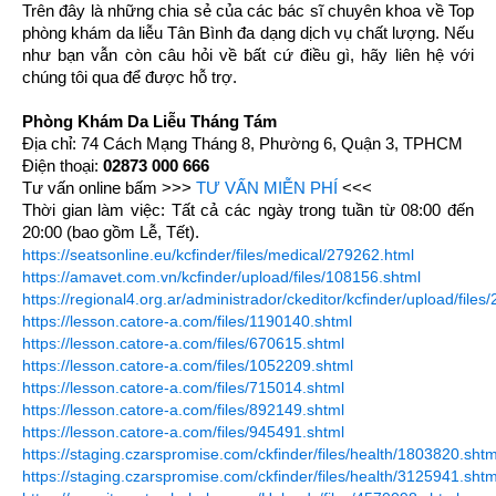
Trên đây là những chia sẻ của các bác sĩ chuyên khoa về Top
phòng khám da liễu Tân Bình đa dạng dịch vụ chất lượng. Nếu
như bạn vẫn còn câu hỏi về bất cứ điều gì, hãy liên hệ với
chúng tôi qua để được hỗ trợ.
Phòng Khám Da Liễu Tháng Tám
Địa chỉ: 74 Cách Mạng Tháng 8, Phường 6, Quận 3, TPHCM
Điện thoại:
02873 000 666
Tư vấn online bấm >>>
TƯ VẤN MIỄN PHÍ
<<<
Thời gian làm việc: Tất cả các ngày trong tuần từ 08:00 đến
20:00 (bao gồm Lễ, Tết).
https://seatsonline.eu/kcfinder/files/medical/279262.html
https://amavet.com.vn/kcfinder/upload/files/108156.shtml
https://regional4.org.ar/administrador/ckeditor/kcfinder/upload/file
https://lesson.catore-a.com/files/1190140.shtml
https://lesson.catore-a.com/files/670615.shtml
https://lesson.catore-a.com/files/1052209.shtml
https://lesson.catore-a.com/files/715014.shtml
https://lesson.catore-a.com/files/892149.shtml
https://lesson.catore-a.com/files/945491.shtml
https://staging.czarspromise.com/ckfinder/files/health/1803820.shtm
https://staging.czarspromise.com/ckfinder/files/health/3125941.shtm