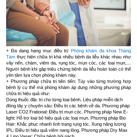
+ Đa dạng hạng mục điều trị:
Phòng khám đa khoa Tháng
Tám
thực hiện chữa trị khá nhiều bệnh da liễu khác nhau như
vảy nến, chàm, viêm da, rụng tóc, mụn cóc, các loại mụn,
Người bệnh khi gặp triệu chứng bệnh da liễu hoàn toàn có thể
yên tâm lựa chọn phòng khám này.
+ Phương pháp chữa trị tiên tiến: Tùy vào từng trường hợp
bệnh lý cụ thể mà phòng khám áp dụng những phương pháp
chữa trị hiệu quả như:
Dùng thuốc đặc trị cho từng loại bệnh.
Liệu pháp miễn dịch
đông tây y chuyên sâu: Điều trị các bệnh về da.
Phương pháp
Laser CO2 Frational: Điều trị mụn cóc.
Phương pháp New E-
light: Hỗ trợ loại bỏ hiệu quả các loại mụn.
Phương pháp Bio
Hair: Khắc phục nhanh tình trạng rụng tóc.
Xung năng lượng
IPL: Điều trị hiệu quả viêm nang lông.
Phương pháp Dry Max
& Lipo Vaser: Chữa bệnh hôi nách.