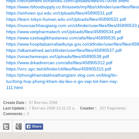
https://recruitment.ochahoku.com/Uploads/files/4570098.shtml
https://www.rbfoodsupply.co.th/assets/my/libs/ckfinder/userfiles/fil
https://sinhvien.qui.edu.vn/Uploads/files/45890531.pdf
https://learn.tokyo-human.edu.vn/Uploads/files/45890532.pdf
https://nuocsachhaugiang.com.vn/ckfinder/userfiles/files/45890533.
https://www.vietpharmatech.vn/Uploads/files/45890534.pdf
https://www.ozelsaglikhastanesi.com/afis/files/45890535.pdf
https://www.hospitalsanrafaeltunja.gov.co/ckfinder/userfiles/files/4
https://alkamalmed.ae/ckfinder/userfiles/files/45890537.pdf
https://vinachemexpo.vn/Uploads/files/45890538.pdf
https://www.drkadirercan.com/afis/files/458905312.pdf
https://vrrc.apc.tw/ckfinder/ckfiles/files/458905315.pdf
https://phongkhamdakhoathangtam.vlog.com.vn/blog/tin-
tuc/tong-hop-phong-kham-da-lieu-o-go-vap-tot-hien-nay-
111.html
Create Date :
07 สิงหาคม 2568
Last Update :
7 สิงหาคม 2568 13:31:15 น.
Counter :
257 Pageviews.
Comments :
0