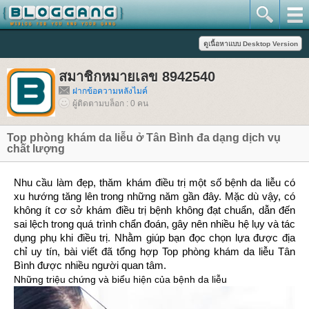
สมาชิกหมายเลข 8942540
ฝากข้อความหลังไมค์
ผู้ติดตามบล็อก : 0 คน
Top phòng khám da liễu ở Tân Bình đa dạng dịch vụ
chất lượng
Nhu cầu làm đẹp, thăm khám điều trị một số bệnh da liễu có
xu hướng tăng lên trong những năm gần đây. Mặc dù vậy, có
không ít cơ sở khám điều trị bệnh không đạt chuẩn, dẫn đến
sai lệch trong quá trình chẩn đoán, gây nên nhiều hệ lụy và tác
dụng phụ khi điều trị. Nhằm giúp bạn đọc chọn lựa được địa
chỉ uy tín, bài viết đã tổng hợp Top phòng khám da liễu Tân
Bình được nhiều người quan tâm.
Những triệu chứng và biểu hiện của bệnh da liễu