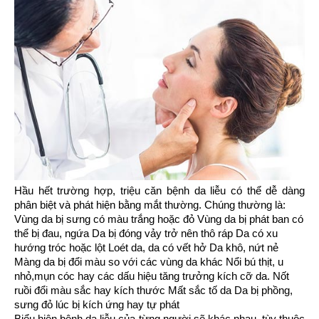
Hầu hết trường hợp, triệu căn bệnh da liễu có thể dễ dàng
phân biệt và phát hiện bằng mắt thường. Chúng thường là:
Vùng da bị sưng có màu trắng hoặc đỏ
Vùng da bị phát ban có
thể bị đau, ngứa
Da bị đóng vảy trở nên thô ráp
Da có xu
hướng tróc hoặc lột
Loét da, da có vết hở
Da khô, nứt nẻ
Màng da bị đổi màu so với các vùng da khác
Nổi bú thịt, u
nhỏ,mụn cóc hay các dấu hiệu tăng trưởng kích cỡ da.
Nốt
ruồi đổi màu sắc hay kích thước
Mất sắc tố da
Da bị phồng,
sưng đỏ lúc bị kích ứng hay tự phát
Biểu hiện bệnh da liễu của từng người sẽ khác nhau, tùy thuộc