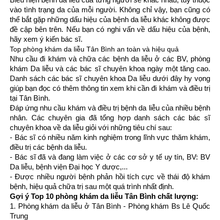
vào tình trạng da của mỗi người. Không chỉ vậy, bạn cũng có
thể bắt gặp những dấu hiệu của bệnh da liễu khác không được
đề cập bên trên. Nếu bạn có nghi vấn về dấu hiệu của bệnh,
hãy xem ý kiến bác sĩ.
Top phòng khám da liễu Tân Bình an toàn và hiệu quả
Nhu cầu đi khám và chữa các bệnh da liễu ở các BV, phòng
khám Da liễu và các bác sĩ chuyên khoa ngày một tăng cao.
Danh sách các bác sĩ chuyên khoa Da liễu dưới đây hy vọng
giúp bạn đọc có thêm thông tin xem khi cần đi khám và điều trị
tại Tân Bình.
Đáp ứng nhu cầu khám và điều trị bệnh da liễu của nhiều bệnh
nhân. Các chuyên gia đã tổng hợp danh sách các bác sĩ
chuyên khoa về da liễu giỏi với những tiêu chí sau:
- Bác sĩ có nhiều năm kinh nghiệm trong lĩnh vực thăm khám,
điều trị các bệnh da liễu.
- Bác sĩ đã và đang làm việc ở các cơ sở y tế uy tín, BV: BV
Da liễu, bệnh viện Đại học Y dược,...
- Được nhiều người bệnh phản hồi tích cực về thái độ khám
bệnh, hiệu quả chữa trị sau một quá trình nhất định.
Gợi ý Top 10 phòng khám da liễu Tân Bình chất lượng:
1. Phòng khám da liễu ở Tân Bình - Phòng khám Bs Lê Quốc
Trung