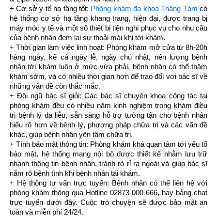
+ Cơ sở y tế hạ tầng tốt:
Phòng khám đa khoa Tháng Tám
có
hệ thống cơ sở hạ tầng khang trang, hiện đại, được trang bị
máy móc y tế và một số thiết bị tiện nghi phục vụ cho nhu cầu
của bệnh nhân đem lại sự thoải mái khi tới khám.
+ Thời gian làm việc linh hoạt: Phòng khám mở cửa từ 8h-20h
hàng ngày, kể cả ngày lễ, ngày chủ nhật, nên lượng bệnh
nhân tới khám luôn ở mức vừa phải, bệnh nhân có thể thăm
khám sớm, và có nhiều thời gian hơn để trao đổi với bác sĩ về
những vấn đề còn thắc mắc.
+ Đội ngũ bác sĩ giỏi: Các bác sĩ chuyên khoa công tác tại
phòng khám đều có nhiều năm kinh nghiệm trong khám điều
trị bệnh lý da liễu, sẵn sàng hỗ trợ tường tận cho bệnh nhân
hiểu rõ hơn về bệnh lý, phương pháp chữa trị và các vấn đề
khác, giúp bệnh nhân yên tâm chữa trị.
+ Tính bảo mật thông tin: Phòng khám khá quan tâm tới yếu tố
bảo mật, hệ thống mạng nội bộ được thiết kế nhằm lưu trữ
nhanh thông tin bệnh nhân, tránh rò rỉ ra ngoài và giúp bác sĩ
nắm rõ bệnh tình khi bệnh nhân tái khám.
+ Hệ thống tư vấn trực tuyến: Bệnh nhân có thể liên hệ với
phòng khám thông qua Hotline 02873 000 666, hay bảng chat
trực tuyến dưới đây. Cuộc trò chuyện sẽ được bảo mật an
toàn và miễn phí 24/24.