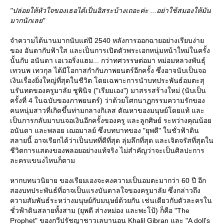
"ปล่อยให้หัวใจของเธอได้เป็นอิสระบ้างเถอะค่ะ ...อย่าใช้สมองให้มัน
มากนักเลย"
จำความได้นานมากนับแต่ปี 2540 หลังการออกฉายอย่างเรียบง่า
ของ อันดากับฟ้าใส และเป็นการเปิดตัวพระเอกหนุ่มหน้าใหม่ในครั้ง
นั้นกับ อนันดา เอเวอริ่งแฮม... กว่าทศวรรษต่อมา หม่อมหลวงพันธุ์
เทวนพ เทวกุล ได้มีโอกาสกำกับภาพยนตร์อีกครั้ง ซึ่งอาจนับเป็นจอ
เงินเรื่องยิ่งใหญ่ที่สุดในชีวิต โดยเฉพาะการนำบทประพันธ์อมตะสุ
นรันทดของครูมาลัย ชูพินิจ ("เรียมเอง") มาสรรสร้างใหม่ (นับเป็น
ครั้งที่ 4 ในฉบับของภาพยนตร์) ว่าด้วยโศกนาฏกรรมความรักของ
คนหนุ่มสาวที่เกิดขึ้นท่ามกลางกิเลส ตัณหาของมนุษย์โดยแท้ และ
เป็นการกลับมาบนจอเงินอีกครั้งของครู และลูกศิษย์ ระหว่างคุณน้อ
อนันดา และพลอย เฌอมาลย์ ซึ่งบทบาทของ "ยุพดี" ในชั่วฟ้าดิน
สลายนี้ อาจเรียกได้ว่าเป็นบทที่ดีที่สุด ลุ่มลึกที่สุด และเจิดจรัสที่สุดใน
ชีวิตการแสดงของพลอยอย่างแท้จริง ไม่สำคัญว่าจะเป็นศิลปะการ
ละครแขนงไหนก็ตาม
หากบทนวนิยาย ของเรียมเองจะคงความเป็นอมตะมากว่า 60 ปี อีก
สองบทประพันธ์ที่อาจเป็นแรงบันดาลใจของครูมาลัย ซึ่งกล่าวถึง
ความสัมพันธ์ระหว่างมนุษย์กับมนุษย์ด้วยกัน เช่นเดียวกับตัวละครใน
ชั่วฟ้าดินสลายทั้งสาม (ยุพดี ส่างหม่อง และพะโป้) ก็คือ "The
Prophet" ของกวีปรัชญาชาวเลบานอน Khalil Gibran และ "A doll's