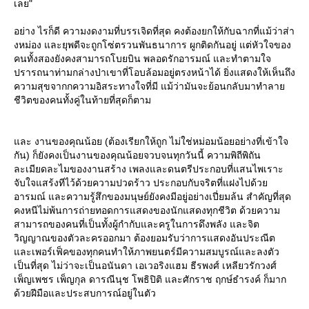
เลย"
อย่าง ไรก็ดี ความงดงามที่บรรเจิดที่สุด คงต้องยกให้กับฉากที่แม้ว่าส่า
งหม่อง และยุพดีจะถูกโซ่ตรวนพันธนาการ ผูกติดกันอยู่ แต่หัวใจของ
คนทั้งสองยังคงสามารถโบยบิน พลอดรักอารมณ์ และทำตามใจ
ปรารถนาท่ามกล่างป่าเขาที่โอบล้อมอยู่ตรงหน้าได้ ยิ่งแสดงให้เห็นถึง
ความสุขจากกความอิสระทางใจที่มี แม้ว่ามันจะย้อนกลับมาทำลา
ชีวิตของคนทั้งคู่ในท้ายที่สุดก็ตาม
ละ งานของคุณน้อย (ต้องเรียกให้ถูก ไม่ใช่หม่อมน้อยอย่างที่เข้าใจ
กัน) ก็ยังคงเป็นงานของคุณน้อยจวบจนทุกวันนี้ ความพิถีพิถัน
ละเมียดละไมของงานสร้าง เพลงและดนตรีประกอบที่แสนไพเราะ
จับใจแสร้งทีไว้ด้วยความปวดร้าว ประกอบกับจริตที่แฝงไปด้ว
อารมณ์ และความรู้สึกของมนุษย์ยังคงมีอยู่อย่างเปี่ยมล้น สำคัญที่สุด
คงหนีไม่พ้นการถ่ายทอดการแสดงของนักแสดงทุกชีวิต ด้วยความ
สามารถของคนที่เป็นทั้งผู้กำกับและครูในการดึงพลัง และจิต
วิญญาณของตัวละครออกมา ต้องยอมรับว่าการแสดงอันประณีต
ละเพอร์เฟ็คของทุกคนทำให้ภาพยนตร์มีความสมบูรณ์และลงตัว
เป็นที่สุด ไม่ว่าจะเป็นอนันดา เอเวอริงแฮม ธีรพงศ์ เหลียวรักวงศ์
เพ็ญเพชร เพ็ญกุล ดารณีนุช โพธิปิติ และศักราช ฤกษ์ธำรงค์ ก็มาก
ด้วยฝีมือและประสบการณ์อยู่ในตัว