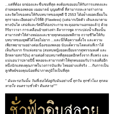
...แต่ที่ต้อง ยกย่องและชื่นชมที่สุด คงต้องขอมอบให้กับการแสดงและ
ถ่ายทอดของพลอย เฌอมาลย์ บุญยศักดิ์ ที่สามารถละลายร่างกา
ละจิตใจของตนให้กับบทบาทของยุพดี ปี 2553 ได้อย่้างยอดเยี่ยมใน
ทุกรายละเอียดอย่างไร้ที่ติ (Flawless) (แค่ฉากเปิดตัว เดินลงมาตาม
ทางบันได เสน่ห์และรัศมีก็ส่องประกาย ทะลุออกมานอกจอแล้ว) ด้ว
กิริยาวาจา การเคลื่อนย้ายท่วงท่า ลีลาการพูด การเปล่งน้ำเสียงนั้น
สามารถทำให้ส่างหม่องและชายทุกคนยอมพลีกาย ถวายชีวิตให้กับ
บทบาทของยุพดีได้โดยไม่ยาก ...และนี่ก็คือความตั้งใจ และความ
เพียรพยายามอย่างต่อเนื่องของพลอย นับแต่้ความโดดเด่นที่เราได้
เห็นกันจาก รักแห่งสยาม (สมทบหญิงยอดเยี่ยมจากสุพรรณหงศ์ และ
อีกหลายสถาับัน) ตามต่อด้วยบทบาทที่สุดยอดอีกครั้งจาก สี่แพร่ง และ
น่นอนว่าปลายปีนี้ พลอยจะสามารถทำให้ทุกคนยอมรับว่าเธอคืออีก
หนึ่งนักแสดงคุณภาพในวงการบันเทิง ไทยอย่างแท้จริง ....กับการเป็น
ลูกศิษย์ของคุณน้อยที่น่าภาคภูมิใจเป็นที่สุด
" ฉันจะรอวันนั้น วันที่เธอได้อยู่กับฉันอย่างนี้ ทุกวัน ทุกชั่วโมง ทุกลม
หายใจ จนตราบชั่วฟ้า ดินสลาย"""