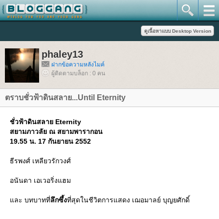
phaley13
ฝากข้อความหลังไมค์
ผู้ติดตามบล็อก : 0 คน
ตราบชั่วฟ้าดินสลาย...Until Eternity
ชั่วฟ้าดินสลาย Eternity
สยามภาวลัย ณ สยามพารากอน
19.55 น. 17 กันยายน 2552
ธีรพงศ์ เหลียวรักวงศ์
อนันดา เอเวอริ่งแฮม
ละ บทบาทที่
ลึกซึ้ง
ที่สุดในชีวิตการแสดง เฌอมาลย์ บุญยศักดิ์