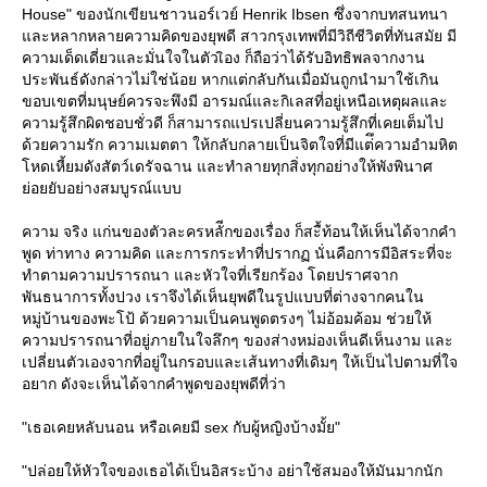
House" ของนักเขียนชาวนอร์เวย์ Henrik Ibsen ซึ่งจากบทสนทนา
ละหลากหลายความคิดของยุพดี สาวกรุงเทพที่มีวิถีชีวิตที่ทันสมัย มี
ความเด็ดเดี่ยวและมั่นใจในตัวเิอง ก็ถือว่าได้รับอิทธิพลจากงาน
ประพันธ์ดังกล่าวไม่ใช่น้อย หากแต่กลับกันเมื่อมันถูกนำมาใช้เกิน
ขอบเขตที่มนุษย์ควรจะพึงมี อารมณ์และกิเลสที่อยู่เหนือเหตุผลและ
ความรู้สึกผิดชอบชั่วดี ก็สามารถแปรเปลี่ยนความรู้สึกที่เคยเต็มไป
ด้วยความรัก ความเมตตา ให้กลับกลายเป็นจิตใจที่มีแต่ึความอำมหิต
หดเหี้ยมดังสัตว์เดรัจฉาน และทำลายทุกสิ่งทุกอย่างให้พังพินาศ
่อยยับอย่างสมบูรณ์แบบ
ความ จริง แก่นของตัวละครหลัีกของเรื่อง ก็สะื้ท้อนให้เห็นได้จากคำ
พูด ท่าทาง ความคิด และการกระทำที่ปรากฏ นั่นคือการมีอิสระที่จะ
ทำตามความปรารถนา และหัวใจที่เรียกร้อง โดยปราศจาก
พันธนาการทั้งปวง เราจึงได้เห็นยุพดีในรูปแบบที่ต่างจากคนใน
หมู่บ้านของพะโป้ ด้วยความเป็นคนพูดตรงๆ ไม่อ้อมค้อม ช่วยให้
ความปรารถนาที่อยู่ภายในใจลึกๆ ของส่างหม่องเห็นดีเห็นงาม และ
เปลี่ยนตัวเองจากที่อยู่ในกรอบและเส้นทางที่เดิมๆ ให้เป็นไปตามที่ใจ
อยาก ดังจะเห็นได้จากคำพูดของยุพดีที่ว่า
"เธอเคยหลับนอน หรือเคยมี sex กับผู้หญิงบ้างมั้ย"
"ปล่อยให้หัวใจของเธอได้เป็นอิสระบ้าง อย่าใช้สมองให้มันมากนัก