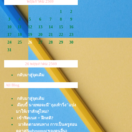
<<
พฤษภาคม 2569
1
2
3
4
5
6
7
8
9
10
11
12
13
14
15
16
17
18
19
20
21
22
23
24
25
26
27
28
29
30
31
26 พฤษภาคม 2569
กลับมาสู่จุดเดิม
All Blog
กลับมาสู่จุดเดิม
ด๊อบบี้ นายพอจะมี"ถุงเท้าวิ่ง"แบ่ง
มาให้เราสักคู่ไหม?
เข้าฟิตเนส = ฝึกสติ?
มาติดตามหนทาง การเป็นครูสอน
คลาสBodypump(ของคนอื่น)