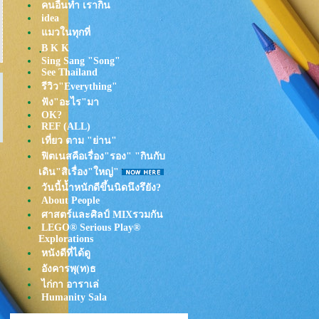
คนอื่นทำ เรากิน
idea
มวในทุกที่
ฺB K K
Sing Sang "Song"
See Thailand
รีวิว"Everything"
ฟัง"อะไร"มา
OK?
REF (ALL)
เที่ยว ตาม "ย่าน"
ฟิตเนสคือเรื่อง"รอง" "กินกับ
เดิน"สิเรื่อง"ใหญ่"
วันนี้น้ำหนักดีขึ้นนิดนึงรึยัง?
About People
ศาสตร์และศิลป์ MIXรวมกัน
LEGO® Serious Play®
Explorations
หนังดีที่ได้ดู
อังคารพุ(ท)ธ
ไก่กา อาราเล่
Humanity Sala