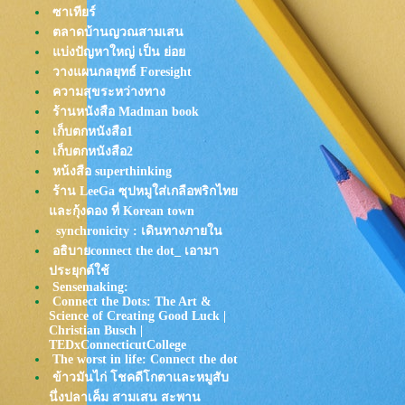
ซาเทียร์
"โซน"การออกกำลังกับการเบิร์น
ตลาดบ้านญวณสามเสน
ไขมัน : Top to Toe EP.125
บ่งปัญหาใหญ่ เป็น ย่อ
มาฟิตเนสที่ One Bangkok ใน
วางแผนกลยุทธ์ Foresight
สไตล์คนงบน้อย แต่ได้กินของ
ความสุขระหว่างทาง
อร่อย: ข้าวคลุกน้ำพริก
ร้านหนังสือ Madman book
เล่น Body Combat กลางแจ้ง
เก็บตกหนังสือ1
สนุก++แบบนี้นี่เอง!
เก็บตกหนังสือ2
Jett Fitness เปิดสาขาที่ ONE
หน้งสือ superthinking
Bangkok นี่มันสวรรค์ของการกิน
ร้าน LeeGa ซุปหมูใส่เกลือพริกไท
ชัดๆ
ละกุ้งดอง ที่ Korean town
ปั่นจักรยาน Anywheel ไป 1 ชม
synchronicity : เดินทางภายใน
คุ้มที่สุด!
อธิบายconnect the dot_ เอามา
กินก่อน ไปออกกำลังกายทีหลัง (หมู
ประยุกต์ใช้
ทอดป้าตา กิน2วันติด)
Sensemaking:
Bodycombat 100 เฟี้ยวไม่เบา
Connect the Dots: The Art &
จ๊ก จั๊บ เส้น : อร่อยขนาดนี้ ชั้น
Science of Creating Good Luck |
Christian Busch |
อมอ้วน กินให้หมดชาม
TEDxConnecticutCollege
Amazing Green fest & กันหม่าล่า
The worst in life: Connect the dot
น้ำหนึกขึ้นหรอ เข้าคอมแบทสิ
ข้าวมันไก่ โชคดีโกตาและหมูสับ
คร๊าบบบ
นึ่งปลาเค็ม สามเสน สะพาน