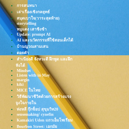
EP.27
การสนทนา
เพลง คูลดาวน์ในฟิตเนส ที่ให้
เล่าเรื่องเชิงกลยุทธ์
กำลังใจสุดๆ
สมุดเบาใจ(วาระสุดท้าย)
ฺBody Attack 1 ชั่วโมง เผาผลาญ
storytelling
ได้กี่แคล?
หมูแดง เสาชิงช้า
หรือว่า HYROX ต้องมาแล้ว?
Update: prompt AI
AI และนวัตกรรมที่ใช้สอนเด็กได้
หมูรอไปเข้าคลาส
บ้านญวณสามเสน
มาระเบิดพลังกล้ามเนื้อขา หลัง
ดอยคำ
จากหยุดไป 1 สัปดาห์
สำเนียงดี จังหวะดี ฝึกพูด และฝึก
Golden Time: ระหว่างหยุดไป
ฟังได้
ฟิตเนส
Mindset
ออกกำลังไปถึงโซน5 ได้ 13 วิ!!
Listen with in May
รีบเข้าฟิตเนส จะได้ไปตะลุยกินต่อ
margin
kiki
เป็นเรื่องจริง!
MICE ในไท
เข้าคลาส 2 ชม. เบิรน์ไป 785
วิธีพัฒนาชีวิตด้วยการสร้างแรง
คลอรี่
จูงใจภายใน
เปลี่ยนชีวิตได้ตลอดกาล ภายใน 2
ท่งหลี กุ๊กช็อป สุขุมวิท20
นาที #สรุปหนังสือ Atomic Habits |
sensemaking/ cynefin
Mission To The Moon
Kamakiri Udon แถวเอ็มโพเรียม
หรือควรจะ"แต่งตัวดี" เข้าฟิตเนส
Bourbon Street: เอกมั
Body Combat มีท่ามวยไทยด้วย!