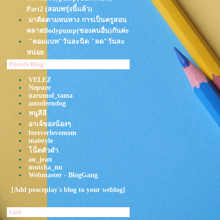
Part2 (สอบพรุ่งนี้แล้ว)
มาติดตามหนทาง การเป็นครูสอน
คลาสBodypump(ของคนอื่น)กันค่ะ
"คอมแบท"วันละนิด "ลด"วันละ
หน่อ
5 กิโลพอทน 10 กิโล พอเลย!
Friends Blog
OMG! นั่งฟินกำลังแทะ"คุชิคัตสึ"
VELEZ
เพลงในคลาสบอดี้ปัมพ ก็เปิดขึ้นมา
Nepster
เรียกร้องให้ไปฟิตเนส
narumol_tama
amoderndog
เล่นฟิตเนสไปทำไมกัน? Ans is
หนูลีลี
"จะได้กินได้เยอะๆ"
อาเจ้ของน้องๆ
Note: 40 Mins (250 Cals)
foreverlovemom
ืืืืNote: 60 mins (approx 300 cals
maistyle
UP)
น็ตตัวดำ
คาดิโอเยอะแต่น้ำหนักไม่ลด ยก
au_jean
เวทกี่ครั้งต่อสัปดาห์ดี ออกกำลังกา
mutcha_nu
Webmaster - BlogGang
ังไงให้ได้ผล?I Doctor’s Talk
EP.27
[Add peaceplay's blog to your weblog]
คาดิโอเยอะแต่น้ำหนักไม่ลด ยก
เวทกี่ครั้งต่อสัปดาห์ดี ออกกำลังกา
Link
ังไงให้ได้ผล?I Doctor’s Talk