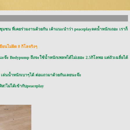
้าๆชุมชน ที่เคยร่วมงานด้วยกัน เค้าแนะนำว่า peaceplayลดน้ำหนักเถอะ เราก็
ียนไม่ผิด 8 กิโลจริงๆ
จ๊ะ Bodypump ถึงจะใช้น้ำหนักเพลทได้ไม่เยอะ 2.5กิโลพอ แต่ถัวเฉลี่ยได้
ว เล่นน้ำหนักเบาๆได้ ต่อแถวมาด้วยกันเลยนะจ๊ะ
ิส!ไม่ได้เข้ากับpeaceplay