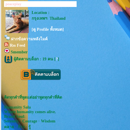
peaceplay
Location :
กรุงเทพฯ Thailand
[ดู Profile ทั้งหมด]
ฝากข้อความหลังไมค์
Rss Feed
Smember
ผู้ติดตามบล็อก : 19 คน [
?
]
คิดทุกคำที่พูดแต่อย่าพูดทุกคำที่คิด
Humanity Sala
Where humanity comes alive.
Brand Soul:
Serenity · Courage · Wisdom
คลาย · ก้าว · รู้