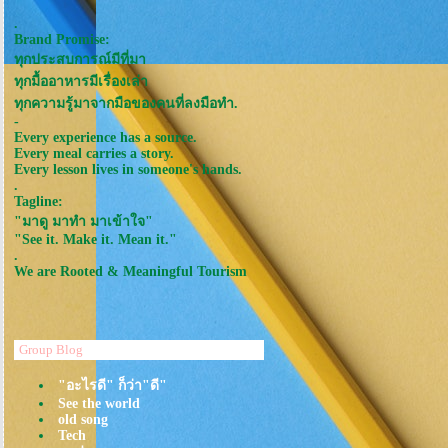
.
Brand Promise:
ทุกประสบการณ์มีที่มา
ทุกมื้ออาหารมีเรื่องเล่า
ทุกความรู้มาจากมือของคนที่ลงมือทำ.
-
Every experience has a source.
Every meal carries a story.
Every lesson lives in someone's hands.
.
Tagline:
"มาดู มาทำ มาเข้าใจ"
"See it. Make it. Mean it."
.
We are Rooted & Meaningful Tourism
Group Blog
"อะไรดี" ก็ว่า"ดี"
See the world
old song
Tech