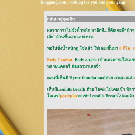
Bloggang.com : weblog for you and your gang
กลับมาสู่จุดเดิม
ผลจากการไม่ชั่งน้ำหนัก มาอีกที...ก็คือเจอพี่ๆน
เอ๊ะ! อ้วนขึ้นมากเลยเหรอ
พอไปชั่งน้ำหนักดู ใช่แล้ว ใช่เลย!ขึ้นมา
8 กิโล เข
Body Combat,
Body attack เข้าแถวมารอได้เลยนะ
หลายแคลอรี่ ต่อแถวมาเลยจ้า
ตอนนี้เห็นมี Hyrox foundationalด้วย ถามมาแล้
เห็นมีLesmills Breath ด้วย โยคะ!ไม่เคยเข้า พิลาท
อเคร!
peaceplay
จะเข้าLesmills Breathไปเลยจ้า