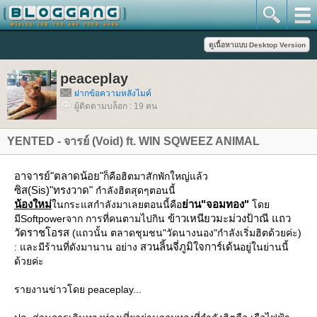
peaceplay
ฝากข้อความหลังไมค์
ผู้ติดตามบล็อก : 19 คน
YENTED - จารย์ (Void) ft. WIN SQWEEZ ANIMAL
อาจารย์
"ตลาดน้อย"
ก็คือฮิตมาสักพักใหญ่แล้ว
ซิส(Sis)
"ทรงวาด"
กำลังฮิตสุดๆตอนนี้
น้องใหม่
่าน"จอมทอง"
นกระแสกำลังมาเลยตอนนี้คือ
ด
ข้าวเหนียวมะม่วงป้าณี แถว
มีSoftpowerจาก การที่คนตามไปกิน
วัดราชโอรส
(แถวนั้น ตลาดชุมชน"วัดนางนอง"กำลังเริ่มฮิตด้วยค่ะ)
สวนลิ้นจี่ภูมิใจการ์เด้น
: และมีร้านที่ดังมานาน อย่าง
อยู่ในย่านนี้
ด้วยค่ะ
รายงานข่าวโดย peaceplay...