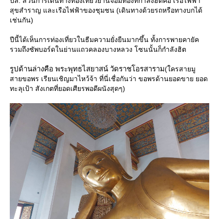
ปล. ส่วนการเดินทางท่องเที่ยวย่านจอมทองที่กำลังฮิตคือ เรือไฟฟ้า
สุขสำราญ และเรือไฟฟ้าของชุมชน (เดินทางด้วยรถหรือทางบกได้
เช่นกัน)
ปีนี้ได้เห็นการท่องเที่ยวในธีมความยั่งยืนมากขึ้น ทั้งการพายคายัค
รวมถึงซัพบอร์ดในย่านแถวคลองบางหลวง โซนนั้นก็กำลังฮิต
รูปด้านล่างคือ พระพุทธไสยาสน์ วัดราชโอรสาราม
(ใครสายมู
สายขอพร เรียนเชิญมาไหว้จ้า ที่นี่เชื่อกันว่า ขอพรด้านยอดขาย ยอด
ทะลุเป้า สังเกตที่ยอดเศียรพอดีผนังสุดๆ)