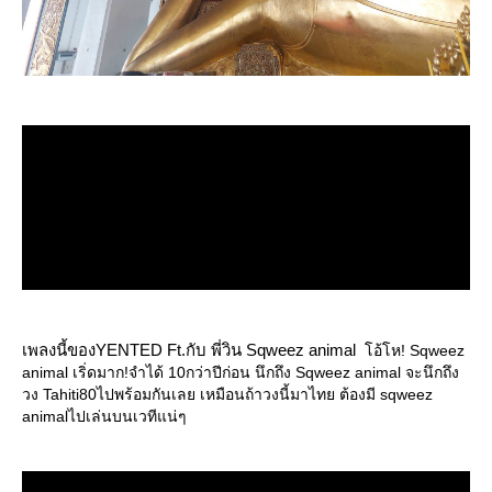
เพลงนี้ของYENTED Ft.กับ พี่วิน Sqweez animal
อ้โห! Sqweez
animal เริ่ดมาก!จำได้ 10กว่าปีก่อน นึกถึง Sqweez animal จะนึกถึง
วง Tahiti80ไปพร้อมกันเลย เหมือนถ้าวงนี้มาไทย ต้องมี sqweez
animalไปเล่นบนเวทีแน่ๆ