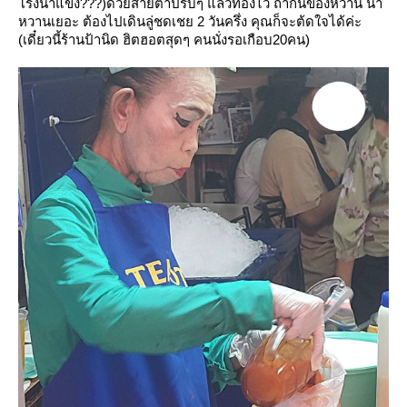
รงน้ำแข็ง???)ด้วยสายตาปริบๆ แล้วท่องไว้ ถ้ากินของหวาน น้ำ
หวานเยอะ
ต้องไปเดินลู่ชดเชย 2 วันครึ่ง คุณก็จะต้ดใจได้ค่ะ
(เดี๋ยวนี้ร้านป้านิด ฮิตฮอตสุดๆ คนนั่งรอเกือบ20คน)