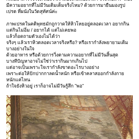
มีความอยากที่ไม่มีวันเติมเต็มจริงไหม? ด้วยการมายืนมองรูป
เปรต ที่ผนังในวัดสุทัศน์ค่ะ
ภาพเปรตในคติพุทธมักถูกวาดให้หิวโหยอยู่ตลอดเวลา อยากกิน
ต่กินไม่อิ่ม / อยากได้ แต่ไม่เคยพอ
ล้วก็อดถามตัวเองไม่ได้ว่า
จริงๆ แล้วเราหิวตลอดเวลาจริงหรือ? หรือเรากำลังพยายามเติม
บางอย่างในใจ
ด้วยอาหาร หรือด้วยการวิ่งตามความอยากที่ไม่มีวันสิ้นสุด
บางทีปัญหาอาจไม่ใช่ว่าเรากินมากเกินไป
ต่อาจเป็นเพราะใจเรากำลังขาดอะไรบางอย่าง
เพราะต่อให้ปักปากกาลดน้ำหนัก หรือเข้าคลาสออกกำลังกา
หนักแค่ไหน
ถ้าใจยังหิวอยู่ เราก็อาจไม่มีวันรู้สึก "พอ"