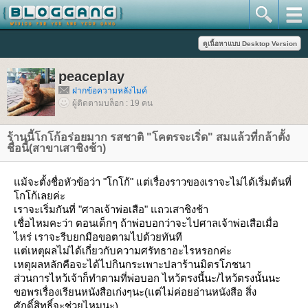
peaceplay
ฝากข้อความหลังไมค์
ผู้ติดตามบล็อก : 19 คน
ร้านนี้โกโก้อร่อยมาก รสชาติ "โคตรจะเริ่ด" สมแล้วที่กล้าตั้ง
ชื่อนี้(สาขาเสาชิงช้า)
ม้จะตั้งชื่อหัวข้อว่า
"โกโก้"
ต่เรื่องราวของเราจะไม่ได้เริ่มต้นที่
กโก้เลยค่ะ
เราจะเริ่มกันที่
"ศาลเจ้าพ่อเสือ"
ถวเสาชิงช้า
เชื่อไหมคะว่า ตอนเด็กๆ ถ้าพ่อบอกว่าจะไปศาลเจ้าพ่อเสือเมื่อ
ไหร่ เราจะรีบยกมือขอตามไปด้วยทันที
ต่เหตุผลไม่ได้เกี่ยวกับความศรัทธาอะไรหรอกค่ะ
เหตุผลหลักคือจะได้ไปกินกระเพาะปลาร้านมิตรโภชนา
ส่วนการไหว้เจ้าก็ทำตามที่พ่อบอก ไหว้ตรงนี้นะ/ไหว้ตรงนั้นนะ
ขอพรเรื่องเรียนหนังสือเก่งๆนะ(แต่ไม่ค่อยอ่านหนังสือ สิ่ง
ศักดิ์สิทธิ์จะช่วยไหมนะ)