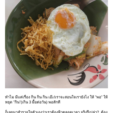
ทำไม มีแต่เรื่อง กิน กิน กิน เอ๊ะ!เราจะสอนใจเรายังไง ให้ "พอ" ให้
หยุด "กิน"(เกิน 3 มื้อต่อวัน) พอสักที
ก็เลยมาสำรวจใจตัวเองว่าเราต้องหิวตลอดเวลา จริงรึเปล่า? ต้อง