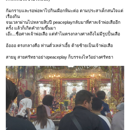
ก้มกราบและรอพ่อพาไปกินเผือกหิมะต่อ ตามประสาเด็กสนใจแต่
เรื่องกิน
จนเวลาผ่านไปหลายสิบปี peaceplayกลับมาที่ศาลเจ้าพ่อเสืออีก
ครั้ง แล้วก็เกิดคำถามขึ้นมา
เอ๊ะ...ชื่อศาลเจ้าพ่อเสือ แต่ทำไมตรงกลางศาลถึงไม่มีรูปปั้นเสือ
อ้อออ ตรงกลางคือ ท่านตั่วเหล่าเอี้ย ด้ายซ้ายเป็นเจ้าพ่อเสือ
สายมู สายศรัทธาอย่างpeaceplay ก็บรรจงไหว้อย่างศรัทธา