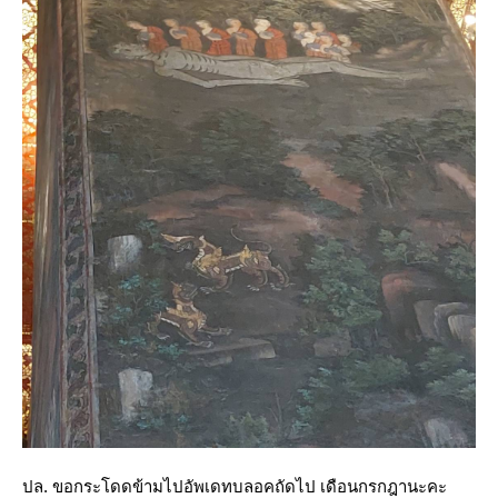
ปล. ขอกระโดดข้ามไปอัพเดทบลอคถัดไป เดือนกรกฎานะคะ