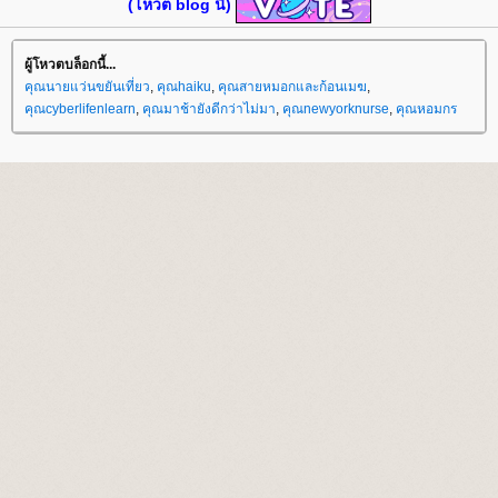
(โหวต blog นี้)
ผู้โหวตบล็อกนี้...
คุณนายแว่นขยันเที่ยว
,
คุณhaiku
,
คุณสายหมอกและก้อนเมฆ
,
คุณcyberlifenlearn
,
คุณมาช้ายังดีกว่าไม่มา
,
คุณnewyorknurse
,
คุณหอมกร