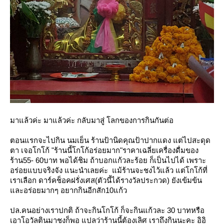
มาแล้วค่ะ มาแล้วค่ะ กลับมาสู่
ลกของการกินกันต่อ
ตอนแรกจะไปกิน นมเย็น ร้านป้านิดคุณป้าปากแดง แต่ไปสะดุด
ตา เจอโกโก้ "ร้านนี้โกโก้อร่อยมาก"ราคาเฉลี่ยเครื่องดื่มของ
ร้าน55- 60บาท พอได้ชิม ถ้าบอกแก้วละร้อย ก็เป็นไปได้ เพราะ
อร่อยแบบจริงจัง แนะนำเลยค่ะ แม้ร้านจะชงไว้แล้ว แต่โกโก้ที่
เราเลือก ดาร์คช็อคฝรั่งเศส(ตัวนี้ได้รางวัลประกวด) ยังเข้มข้น
ละอร่อยมากๆ อยากกินอีกสัก10แก้ว
ปล.คนอย่างเราปกติ ถ้าจะกินโกโก้ ก็จะกินแก้วละ 30 บาทหรือ
เอาโอวัลตินมาชงก็พอ แปลว่าร้านนี้ต้องเลิศ เราถึงกินนะคะ อิอิ