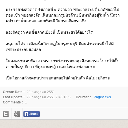
พระราชพงศวดาร รัชกาลที่ ๑ ความว่า พระยาสระบุรี ยกทัพออกไป
ตอนเช้า หมอกลงจัด เห็นนกตะกรุมหัวล้าน ยืนหากินอยุ่ริมน้ำ นึกว่า
พม่า เท่านั้นแหละ แตกทัพหนีกันกระเจิดกระเจิง
ลองคิดดูว่า คนขี้ขลาดเยี่ยงนี้ เป็นพระยาได้อย่างไร
อนุมานได้ว่า เมื่อครั้งเกิดกบฏในกรุงธนบุรี มีคนจำนวนหนึ่งได้ดี
เพราะประจบสอพลอ
นสงคราม ๙ ทัพ กรมพระราชวังบวรมหาสุรสิงหนารถ โปรดให้ตั้ง
ค่ายเป็นรุปปีกกา ที่ทุ่งลาดหญ้า และให้แต่งพลออกรบ
เป็นโอกาสกำจัดคนประจบสอพลอไปด้วยในตัว คือไม่รบก็ตา
Create Date :
29 กรกฎาคม 2551
Last Update :
29 กรกฎาคม 2551 7:43:13 น.
Counter :
Pageviews.
Comments :
1