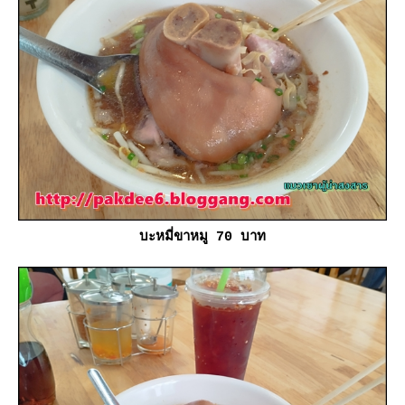
บะหมี่ขาหมู 70 บาท