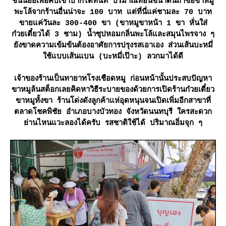
ชิ้นน้อยเพื่อคีบเข้าปากได้ทันที ปริมาณท่อนขนาดนี้ถ้าซื้อขาหมู
พะโล้จากร้านอื่นน่าจะ 100 บาท แต่ที่นี่แค่ชามละ 70 บาท
ขายแค่วันละ 300-400 ขา (ขาหมูขาหน้า 1 ขา หั่นใส่
ก๋วยเตี๋ยวได้ 3 ชาม) น้ำซุปหอมกลิ่นพะโล้และสมุนไพรจาง ๆ
ังขาดความเข้มข้นต้องอาศัยการปรุงรสเอาเอง ส่วนเส้นบะหมี่
ช้แบบเส้นแบน (บะหมี่เป๊าะ) ลวกมาได้ดี
เจ้าของร้านเป็นทายาทโรงเชือดหมู ก่อนหน้านั้นประสบปัญหา
ขาหมูล้นสต็อกเลยคิดหาวิธีระบายของด้วยการเปิดร้านก๋วยเตี๋ยว
ขาหมูทั้งขา ร้านโด่งดังลูกค้าแห่อุดหนุนจนเปิดเพิ่มอีกสาขาที่
ตลาดโชคพิชัย อำเภอบางบัวทอง จังหวัดนนทบุรี ใครสะดวก
่านไหนแวะลองได้ครับ รสชาติใช้ได้ ปริมาณอิ่มจุก ๆ