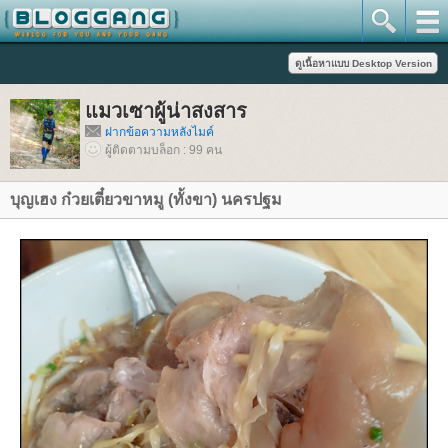
มวเซาผู้น่าสงสาร
ฝากข้อความหลังไมค์
ผู้ติดตามบล็อก : 99 คน
บุญเฮง ก๋วยเตี๋ยวขาหมู (ทั้งขา) นครปฐม