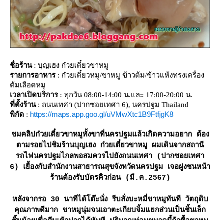
ชื่อร้าน
: บุญเฮง ก๋วยเตี๋ยวขาหมู
รายการอาหาร
: ก๋วยเตี๋ยวหมู/ขาหมู ข้าวต้ม/ข้าวแห้งทรงเครื่อง
ต้มเลือดหมู
เวลาเปิดบริการ
: ทุกวัน 08:00-14:00 น.และ 17:00-20:00 น.
ที่ตั้งร้าน
: ถนนเทศา (ปากซอยเทศา 6), นครปฐม Thailand
https://maps.app.goo.gl/uVMwXtc1B9FtfjgK8
พิกัด
:
ชมคลิปก๋วยเตี๋ยวขาหมูทั้งขาที่นครปฐมแล้วเกิดความอยาก ต้อง
ตามรอยไปชิมร้านบุญเฮง ก๋วยเตี๋ยวขาหมู ผมเดินจากสถานี
รถไฟนครปฐมไกลพอสมควรไปยังถนนเทศา (ปากซอยเทศา
6) เยื้องกับสำนักงานสาธารณสุขจังหวัดนครปฐม เจอฝูงชนหน้า
ร้านต้องรับบัตรคิวก่อน (มี.ค.2567)
หลังจากรอ 30 นาทีได้โต๊ะนั่ง รีบสั่งบะหมี่ขาหมูทันที วัตถุดิบ
คุณภาพดีมาก ขาหมูนุ่มจนเอาตะเกียบจิ้มแยกส่วนเป็นชิ้นเล็ก