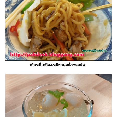
เส้นหมี่เหลืองเหนียวนุ่มฉ่ำซอสผัด