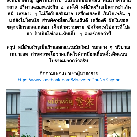
สั่งหมี่ยำเจริญ สูตรต้นตำรับ และผัดหมี่ฮกเกี้ยน สนนราคาปาน
กลาง ปริมาณเยอะแบ่งกิน 2 คนได้ หมี่ยำเจริญเป็นการยำเส้น
หมี่ รสกลาง ๆ ไม่ถึงกับแซ่บมาก เครื่องเยอะดี กินได้เพลิน ๆ
ต่ยังไม่โดนใจ ส่วนผัดหมี่ฮกเกี้ยนเส้นดี เครื่องดี ผัดในซอส
ขลุกขลิกรสกลมกล่อม เค็มนำหวานตาม ขัดใจตรงไข่ดาวที่โปะ
มา ถ้าเป็นไข่ออนเซ็นเยิ้ม ๆ คงอร่อยกว่านี้
สรุป หมี่ยำเจริญเป็นร้านออกแนวสมัยใหม่ รสกลาง ๆ ปริมาณ
เหมาะสม ส่วนความโอชาผมติดใจผัดหมี่ฮกเกี้ยนดั้งเดิมแบบ
บราณมากกว่าครับ
ติดตามเพจแมวเซาผู้น่าสงสาร
https://www.facebook.com/MaewseaPhuNaSngsar