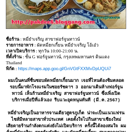
ชื่อร้าน
: หมี่ยำเจริญ สาขาฟอร์จูนทาวน์
รายการอาหาร
: ผัดหมี่ฮกเกี้ยน หมี่ยำเจริญ โอ้เอ๋ว
เวลาเปิดบริการ
: ทุกวัน 10:00-21:00 น.
ที่ตั้งร้าน
: ชั้น G ฟอร์จูนทาวน์, กรุงเทพมหานคร ดินแดง
Thailand
https://maps.app.goo.gl/GnVGtFXXMvDpUQUi7
พิกัด
:
ผมเป็นคนที่ชื่นชอบผัดหมี่ฮกเกี้ยนมาก เจอที่ไหนต้องชิมตลอด
รอบนี้มาพักโรงแรมในซอยรัชดาฯ 3 ออกมาเดินห้างฟอร์จูน
ทาวน์ เห็นร้านหมี่ยำเจริญ สาขาฟอร์จูนทาวน์ ซึ่งเพิ่งเปิด
บริการเมื่อปีที่แล้วเอง รีบแวะอุดหนุนทันที (มี.ค.2567)
หมี่ยำเจริญเป็นอาหารจานเดียวสูตรภูเก็ต น่าจะเป็นแนวแฟรน
ไชส์มีหลายสาขาทั่วประเทศ เคยตั้งใจไปกินสาขาเชียงใหม่
เสียดายร้านกำลังตกแต่งยังไม่เปิดบริการ ครั้งนี้ได้ลองสมใจ ผม