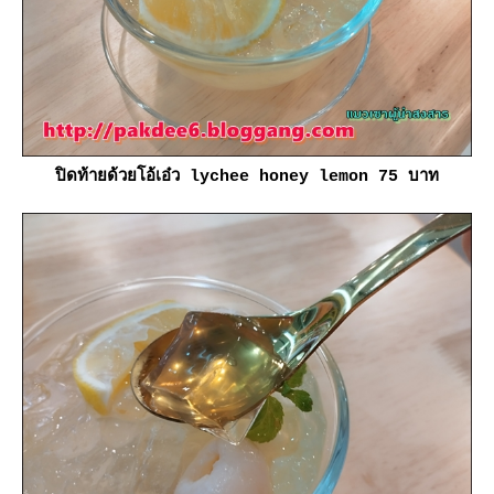
ปิดท้ายด้วยโอ้เอ๋ว lychee honey lemon 75 บาท