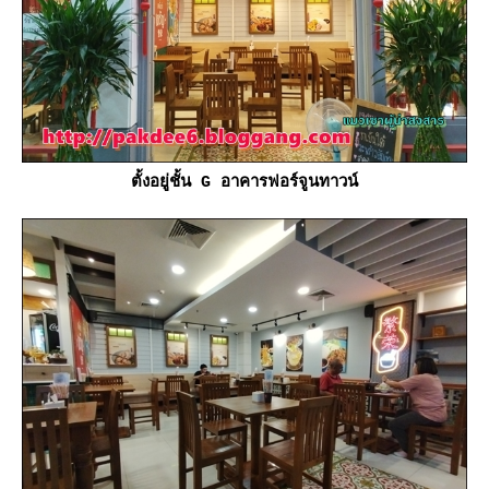
ตั้งอยู่ชั้น G อาคารฟอร์จูนทาวน์