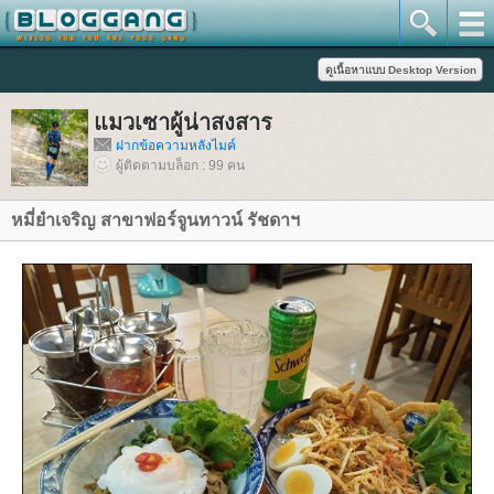
มวเซาผู้น่าสงสาร
ฝากข้อความหลังไมค์
ผู้ติดตามบล็อก : 99 คน
หมี่ยำเจริญ สาขาฟอร์จูนทาวน์ รัชดาฯ