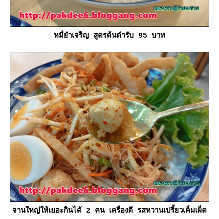
หมี่ยำเจริญ สูตรต้นตำรับ 95 บาท
จานใหญ่ให้เยอะกินได้ 2 คน เครื่องดี รสหวานเปรี้ยวเค็มเผ็ด