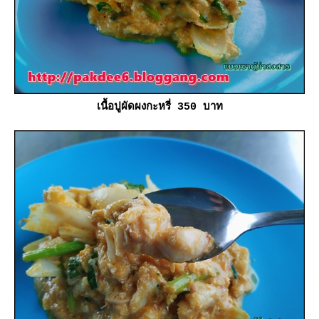
เนื้อปูผัดผงกะหรี่ 350 บาท