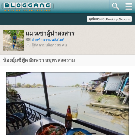
มวเซาผู้น่าสงสาร
ฝากข้อความหลังไมค์
ผู้ติดตามบล็อก : 99 คน
น้องอุ้มซีฟู้ด อัมพวา สมุทรสงคราม