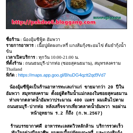
ชื่อร้าน
: น้องอุ้มซีฟู้ด อัมพวา
รายการอาหาร
: เนื้อปูผัดผงกะหรี่ แกงส้มกุ้งชะอมไข่ ต้มยำกุ้งน้ำ
ข้น
เวลาเปิดบริการ
: ทุกวัน 10:00-21:00 น.
ที่ตั้งร้าน
: ถนนธนบุรี-ปากท่อ (ซอยสุคนธมาน), สมุทรสงคราม
Thailand
https://maps.app.goo.gl/BhuDG4qztt2qd9Vd7
พิกัด
:
น้องอุ้มซีฟู้ดเป็นร้านอาหารทะเลเก่าแก่ ขายมากว่า 20 ปีใน
อัมพวา สมุทรสงคราม ตั้งอยู่ติดริมน้ำแม่กลองในซอยสุคนธมาน
ห่างจากตลาดน้ำอัมพวาประมาณ 400 เมตร ผมเดินไปตาม
ถนนธนบุรี-ปากท่อ หลังเสร็จจากเที่ยวตลาดน้ำอัมพวา พอผ่าน
หน้าอุทยาน ร.2 ก็ถึง (ก.พ.2567)
ร้านบรรยากาศดี อาหารทะเลสดวิวหลักล้าน บริการรวดเร็ว