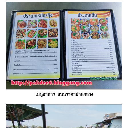
เมนูอาหาร สนนราคาปานกลาง