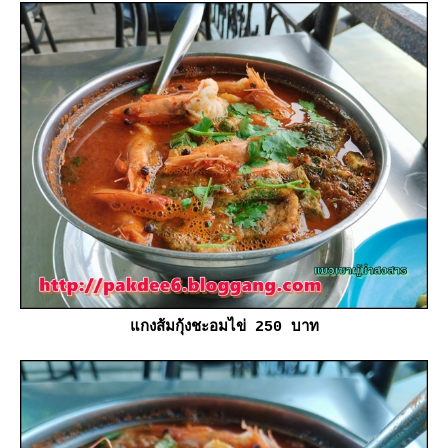
กงส้มกุ้งชะอมไข่ 250 บาท