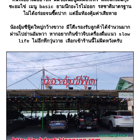
ทันใจอย่างมืออาชีพ ผมขอเนื้อปูผัดผงกะหรี่ และแกงส้มกุ้ง
ชะอมไข่ เมนู basic ยามนึกอะไรไม่ออก รสชาติมาตรฐาน
ไม่ได้อร่อยจนซี๊ดปาก แต่อิ่มท้องคุ้มค่าเสียหา
น้องอุ้มซีฟู้ดใหญ่กว้างขวาง มีโตีะรองรับลูกค้าได้จำนวนมาก
ผ่านไปย่านอัมพวา หากอยากกินข้าวจิบเครื่องดื่มแนว slow
life ไม่อึกทึกวุ่นวาย เลือกเข้าร้านนี้ไม่ผิดหวังครับ