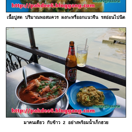
เนื้อปูสด ปริมาณพอสมควร ผงกะหรี่ออกแนวจีน รสอ่อนไปนิด
มาคนเดียว กับข้าว 2 อย่างพร้อมน้ำเก็กฮว