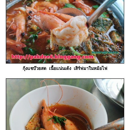
กุ้งแชบ๊วยสด เนื้อแน่นเด้ง เสิร์ฟมาในหม้อไฟ