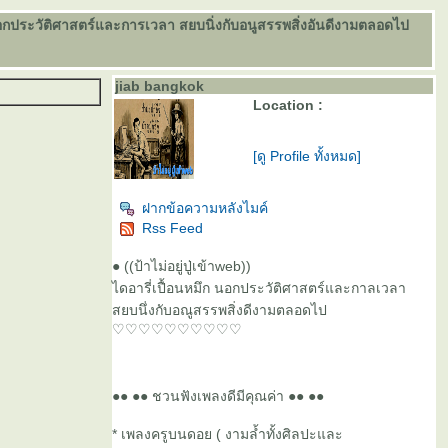
หมึกนอกประวัติศาสตร์และการเวลา สยบนิ่งกับอนูสรรพสิ่งอันดีงามตลอดไป
jiab bangkok
Location :
[ดู Profile ทั้งหมด]
ฝากข้อความหลังไมค์
Rss Feed
● ((ป้าไม่อยู่ปู่เข้าweb))
ไดอารี่เปื้อนหมึก นอกประวัติศาสตร์และกาลเวลา
สยบนึ่งกับอณูสรรพสิ่งดีงามตลอดไป
♡♡♡♡♡♡♡♡♡♡
●● ●● ชวนฟังเพลงดีมีคุณค่า ●● ●●
* เพลงครูบนดอย ( งามล้ำทั้งศิลปะและ