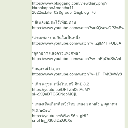
https://www.bloggang.com/viewdiary.php?
id=pakapoo&month=11-
2022&date=02&group=1&gblog=76
* สี่เพลงอมตะไร้เทียมทาน
https://www.youtube.com/watch?v=XQyawQP3w5w
*สามเพลงรวมกันใจเป็นหนึ่ง
https://www.youtube.com/watch?v=ZjfM4HFULuA
*ตุลาธาร แสงดาวแห่งศัทธา
https://www.youtube.com/watch?v=LaEpOoShAnI
* อนุสรณ์14ตุลา
https://www.youtube.com/watch?v=1P_FvK8vWy8
* เล็ก คุรุชน หนึ่งในบุตรี ศิลป์ 8.2
https://youtu.be/DFTZn06tAuM?
si=cXQeDTG56NqpMCjL
* เพลงเทิดเกียรติหญิงไทย เพลง ยุค หลัง ๖ ตุลาคม
พ.ศ.๒๕๑๙
https://youtu.be/WlwzS6p_gHI?
si=xHnj_Xt8diDZG0Xe