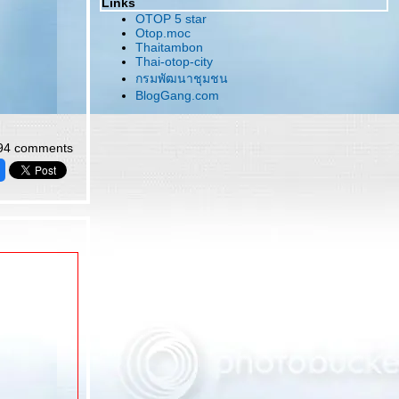
Links
OTOP 5 star
Otop.moc
Thaitambon
Thai-otop-city
กรมพัฒนาชุมชน
BlogGang.com
94 comments