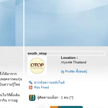
south_otop
Location :
กรุงเทพ Thailand
[ดู Profile ทั้งหมด]
ึ่งได้มาจาก
ืบทอดจากคนรุ่น
ฝากข้อความหลังไมค์
ป็นความรู้ใหม่
Rss Feed
ในวิถีดั้งเดิม
ผู้ติดตามบล็อก : 1 คน [
?
]
ากิน การอยู่