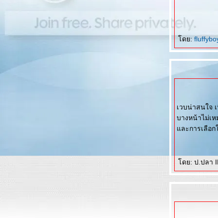
ดย:
fluffyb
เวบน่าสนใจ เน
บางหน้าไม่เห
ละการเลือกให
ดย: ป.ปลา I