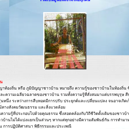
่น
าท้องถิ่น หรือ ภูมิปัญญาชาวบ้าน หมายถึง ความรู้ของชาวบ้านในท้องถิ่น ซ
ะความเฉลียวฉลาดของชาวบ้าน รวมทั้งความรู้ที่สั่งสมมาแต่บรรพบุรุษ ส
กรุ่นหนึ่ง ระหว่างการสืบทอดมีการปรับ ประยุกต์และเปลี่ยนแปลง จนอาจเกิดเ
ทางสังคมวัฒนธรรม และสิ่งแวดล้อม
วามรู้ที่ประกอบไปด้วยคุณธรรม ซึ่งสอดคล้องกับวิถีชีวิตดั้งเดิมของชาวบ้าน
าวบ้านไม่ได้แบ่งแยกเป็นส่วนๆ หากแต่ทุกอย่างมีความสัมพันธ์กัน การทำมาห
น การปฏิบัติศาสนา พิธีกรรมและประเพณี