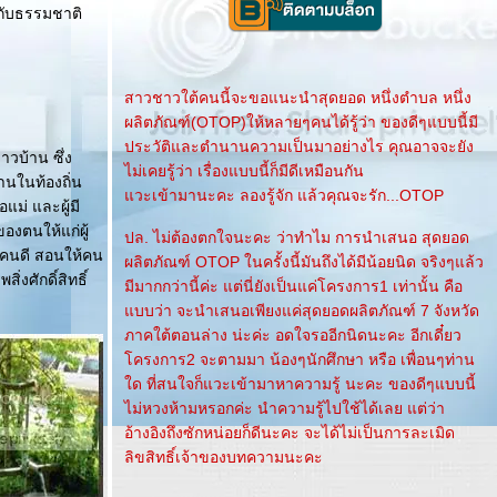
นกับธรรมชาติ
สาวชาวใต้คนนี้จะขอแนะนำสุดยอด หนึ่งตำบล หนึ่ง
ผลิตภัณฑ์(OTOP)ให้หลายๆคนได้รู้ว่า ของดีๆแบบนี้มี
ประวัติและตำนานความเป็นมาอย่างไร คุณอาจจะยัง
วบ้าน ซึ่ง
ไม่เคยรู้ว่า เรื่องแบบนี้ก็มีดีเหมือนกัน
้านในท้องถิ่น
วะเข้ามานะคะ ลองรู้จัก แล้วคุณจะรัก...OTOP
อแม่ และผู้มี
องตนให้แก่ผู้
ปล. ไม่ต้องตกใจนะคะ ว่าทำไม การนำเสนอ สุดยอด
็นคนดี สอนให้คน
ผลิตภัณฑ์ OTOP ในครั้งนี้มันถึงได้มีน้อยนิด จริงๆแล้ว
งศักดิ์สิทธิ์
มีมากกว่านี้ค่ะ แต่นี่ยังเป็นแค่โครงการ1 เท่านั้น คือ
บบว่า จะนำเสนอเพียงแค่สุดยอดผลิตภัณฑ์ 7 จังหวัด
ภาคใต้ตอนล่าง น่ะค่ะ อดใจรออีกนิดนะคะ อีกเดี๋ยว
ครงการ2 จะตามมา น้องๆนักศึกษา หรือ เพื่อนๆท่าน
ด ที่สนใจก็แวะเข้ามาหาความรู้ นะคะ ของดีๆแบบนี้
ไม่หวงห้ามหรอกค่ะ นำความรู้ไปใช้ได้เลย แต่ว่า
อ้างอิงถึงซักหน่อยก็ดีนะคะ จะได้ไม่เป็นการละเมิด
ลิขสิทธิ์เจ้าของบทความนะคะ