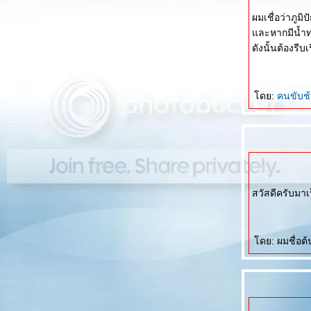
ผมเชื่อว่าภู
ละหากมีน้ำท่
ดังนั้นต้องรีบ
ดย:
คนขับช
สวัสดีครับมา
ดย: ผมชื่อต้