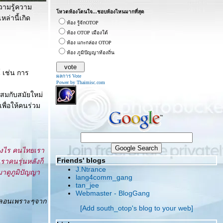
วามรู้ความ
หวตห้องโดนใจ...ชอบห้องไหนมากที่สุด
ล่านี้เกิด
ห้อง รู้จักOTOP
ห้อง OTOP เมืองใต้
ห้อง แกะกล่อง OTOP
ห้อง ภูมิปัญญาท้องถิ่น
์ เช่น การ
ผลการ Vote
Power by Thaimisc.com
ะสมกับสมัยใหม่
ื่อให้คนร่วม
่างไร คนไทยเรา
Friends' blogs
ราคนรุ่นหลังก็
J.Ntrance
มาดูภูมิปัญญา
lang4comm_gang
tan_jee
Webmaster - BlogGang
ลอนเพราะๆจาก
[Add south_otop's blog to your web]