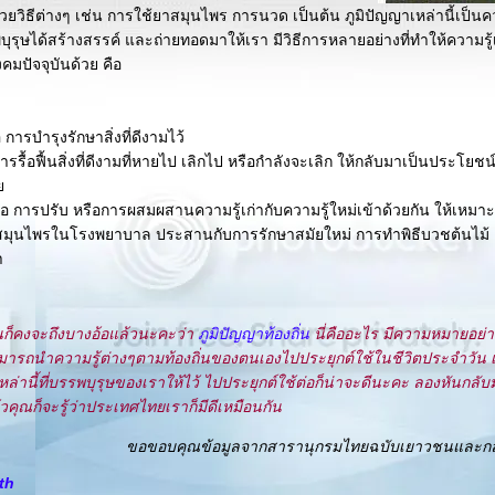
ยวิธีต่างๆ เช่น การใช้ยาสมุนไพร การนวด เป็นต้น ภูมิปัญญาเหล่านี้เป็นค
ุรุษได้สร้างสรรค์ และถ่ายทอดมาให้เรา มีวิธีการหลายอย่างที่ทำให้ความรู้เห
คมปัจจุบันด้วย คือ
อ การบำรุงรักษาสิ่งที่ดีงามไว้
การรื้อฟื้นสิ่งที่ดีงามที่หายไป เลิกไป หรือกำลังจะเลิก ให้กลับมาเป็นประโยชน
ท
ือ การปรับ หรือการผสมผสานความรู้เก่ากับความรู้ใหม่เข้าด้วยกัน ให้เหมา
สมุนไพรในโรงพยาบาล ประสานกับการรักษาสมัยใหม่ การทำพิธีบวชต้นไม้ เพ
า
านก็คงจะถึงบางอ้อแล้วนะคะว่า
ภูมิปัญญาท้องถิ่น
นี่คืออะไร มีความหมายอย
ามารถนำความรู้ต่างๆตามท้องถิ่นของตนเองไปประยุกต์ใช้ในชีวิตประจำวัน เ
เหล่านี้ที่บรรพบุรุษของเราให้ไว้ ไปประยุกต์ใช้ต่อก็น่าจะดีนะคะ ลองหันกลับ
้วคุณก็จะรู้ว่าประเทศไทยเราก็มีดีเหมือนกัน
ขอขอบคุณข้อมูลจากสารานุกรมไทยฉบับเยาวชนและก
th