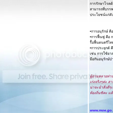
การรักษาโรคด้ว
สามารถที่บรรพบ
ประโยชน์แก่สัง
•การอนุรักษ์ คื
•การฟื้นฟู คือ 
รื้อฟื้นดนตรีไ
•การประยุกต์ ค
เช่น การใช้ยา
มือกันอนุรักษ์ป่
ผู้อ่านหลายท่
เก่งจริงๆค่ะ ส
น่าจะนำสิ่งดีๆ
ท้องถิ่นซิคะ แล
www.moe.go.