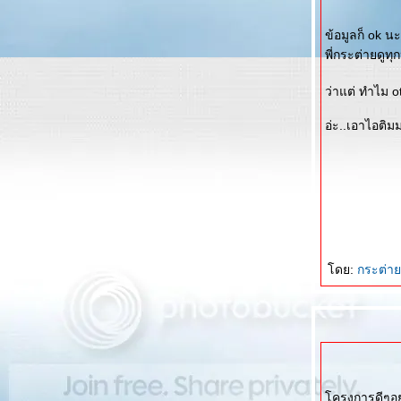
ข้อมูลก็ ok น
พี่กระต่ายดูทุ
ว่าแต่ ทำไม o
อ่ะ..เอาไอต
ดย:
กระต่า
ครงการดีๆอย่