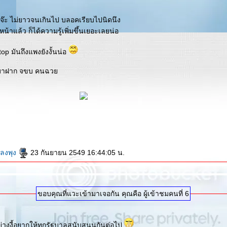
ะจ๊ะ ไม่ยาวจนเกินไป บลอคเรียบไปนิดนึง
กหน้าแล้ว ก็ได้ความรู้เพิ่มขึ้นเยอะเลยน่อ
top มันถึงแพงยังงั้นน่อ
ิมมาฝาก จขบ คนฉว
ยลงพุง
23 กันยายน 2549 16:44:05 น.
ขอบคุณที่แวะเข้ามาเจอกัน คุณคือ ผู้เข้าชมคนที่ 6
างงี้อยากให้ทุกรัฐบาลสนับสนุนกันต่อไป