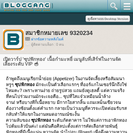
สมาชิกหมายเลข 9320234
ฝากข้อความหลังไมค์
ผู้ติดตามบล็อก : 0 คน
เปิดวาร์ป 'ซุปฟักทอง' เนื้อกำมะหยี่ เมนูลับที่เสิร์ฟในงานจัด
เลี้ยงระดับ VIP 🥣
ถ้าพูดถึงเมนูเรียกน้ำย่อย (Appetizer) ในงานจัดเลี้ยงหรือสัมมนา
หรูๆ
ซุปฟักทอง
มักจะเป็นตัวเลือกแรกๆ ที่ออร์แกไนเซอร์นึกถึงใช่
ไหมคะ? เพราะทานง่าย ถ่ายรูปสวย แถมยังดูเฮลตี้ แต่ความจริง
ที่คนไปร่วมงานมักจะเจอคือ... ซุปที่ใสแจ๋วเหมือนน้ำล้าง
จาน! หรือบางทีก็เนื้อหยาบ มีกากใยสากลิ้น แถมเหม็นเขียวจน
ต้องวางช้อนตั้งแต่คำแรก กลายเป็นว่าเมนูที่ควรจะเปิดต่อมรับรส
กลับทำให้แขกในงานหมดอารมณ์ซะงั้น
ความลับของ
ซุปฟักทอง
ระดับภัตตาคาร ไม่ใช่แค่การเอาฟักทอง
ไปต้มแล้วปั่นค่ะ! แต่มันคือศิลปะตั้งแต่การคัดเลือกสายพันธุ์
ฟักทองที่มีเนื้อแน่น หวานจัด นำไปอบ (Roast) เพื่อดึงความหวาน