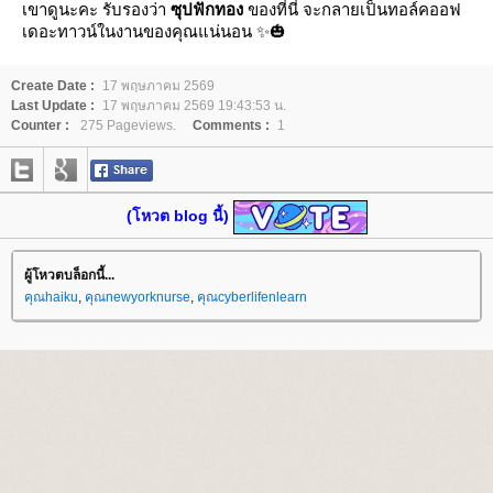
เขาดูนะคะ รับรองว่า
ซุปฟักทอง
ของที่นี่ จะกลายเป็นทอล์คออฟ
เดอะทาวน์ในงานของคุณแน่นอน ✨🎃
Create Date :
17 พฤษภาคม 2569
Last Update :
17 พฤษภาคม 2569 19:43:53 น.
Counter :
275 Pageviews.
Comments :
1
(โหวต blog นี้)
ผู้โหวตบล็อกนี้...
คุณhaiku
,
คุณnewyorknurse
,
คุณcyberlifenlearn