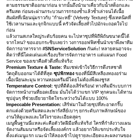
ตามธรรมชาติออกมาก่อน จากนั้นถึงนำมาเคี่ยวกับน้ำสต็อกและ
ครีมสด ก่อนจะผ่านกระบวนการกรองซ้ำแล้วซ้ำเล่าจนได้เนื้อ
สัมผัสที่เนียนนุ่มราวกับ "กำมะหยี่" (Velvety Texture) ซึ่งเทคนิคที่
ช้เวลานานและจุกจิกแบบนี้ ครัวจัดเลี้ยงทั่วไปมักจะถอดใจไป
ก่อน
ล้วงานสเกลใหญ่ระดับร้อยคน จะไปหาซุปที่พิถีพิถันขนาดนี้ได้
จากไหน? ขอแอบกระซิบเลยว่า วงการออฟฟิศชั้นนำเขาพึ่งพาทีม
จัดการอาหารจาก
#SNServiceSolution
กันค่ะ! หลายคนอาจจะ
คิดว่าที่นี่โดดเด่นแค่เรื่องบริหารจัดการอาคาร แต่แผนก Food
Service ของเขาคือตัวตึงที่แท้จริง:
Premium Texture & Taste:
ทีมเชฟเข้าใจวิธีการดึงรสชาติ
วัตถุดิบออกมาได้ดีที่สุด
ซุปฟักทอง
ของที่นี่มีสีเหลืองทองอร่าม
เนื้อเนียนละมุน หวานหอมครีมมี่โดยไม่ต้องพึ่งผงชูรส
Temperature Control:
ซุปที่ดีต้องเสิร์ฟร้อน! ทางทีมมีระบบการ
จัดการหน้างานที่ยอดเยี่ยม มั่นใจได้ว่าแขก VIP ทุกคนจะได้ทาน
ซุปอุ่นๆ ที่ช่วยเยียวยาจิตใจระหว่างวันได้แบบ 100%
Impeccable Presentation:
เสิร์ฟมาในถ้วยซุปที่สะอาดกริ๊บ
ตกแต่งด้วยครีมสดและพาร์สลีย์เบาๆ ยกระดับภาพลักษณ์ของ
งานให้ดูแพงและใส่ใจรายละเอียดสุดๆ
เมนูพื้นฐานนี่แหละค่ะคือตัววัดฝีมือที่แท้จริง! ใครที่กำลังวางแผน
จัดงานสัมมนาหรือจัดเลี้ยงองค์กร แล้วอยากให้แขกประทับใจ
ตั้งแต่เมนูแรก แนะนำให้ลองเข้าไปดูรายละเอียดและผลงานของ