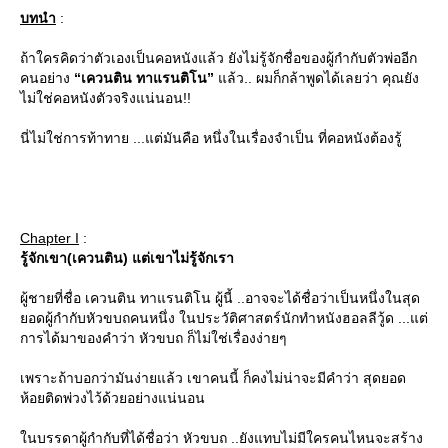
บทนำ
:
ถ้าใครคิดว่าตัวเองเป็นคอหนังแล้ว ยังไม่รู้จักชื่อของผู้กำกับตัวพ่ออีก
คนอย่าง
“เควนติน ทาแรนติโน”
ล้ว.. ผมก็กล้าพูดได้เลยว่า คุณยัง
ไม่ใช่คอหนังตัวจริงแน่นอน!!
นี่ไม่ใช่การท้าทาย ...แต่มันคือ หนึ่งในเรื่องจำเป็น ที่คอหนังต้องรู้
Chapter I
:
รู้จักเขา(เควนติน) แต่เขาไม่รู้จักเรา
ผู้ชายที่ชื่อ เควนติน ทาแรนติโน ผู้นี้ ..อาจจะได้ชื่อว่าเป็นหนึ่งในสุด
อดผู้กำกับหัวขบถคนหนึ่ง ในประวัติศาสตร์นักทำหนังฮอลลีวู้ด ...แต่
การได้มาของคำว่า หัวขบถ ก็ไม่ใช่เรื่องง่ายๆ
เพราะถ้าบอกว่ามันง่ายแล้ว เขาคนนี้ ก็คงไม่น่าจะมีคำว่า สุดยอด
ห้อยติดพ่วงไว้ด้วยอย่างแน่นอน
นบรรดาผู้กำกับที่ได้ชื่อว่า หัวขบถ ..ยังแทบไม่มีใครคนไหนจะสร้าง