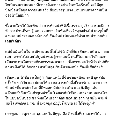
จเป็นหนักเป็นหนา ที่หลายสิ่งหลายอย่างในหนังเรื่องนี้ จะได้ถูก
บิดเบือนข้อมูลความเป็นจริงเสียอย่างรุนแรง ..จนแทบหาความเป็น
จริงได้น้อยมาก
ซึ่งหากใครได้คิดเพียงว่า การทำหนังที่มีเรื่องราวอยู่จริง ควรจะมีการ
ทำการบ้านที่รอบรู้ และรอบคอบ ในข้อเท็จจริงทุกอย่างไป คนๆนั้นก็
คงมอง หนังรวมพลถล่มนาซีเรื่องใหม่ เป็นหนังที่ห่วย จนน่าปวดตับ
เลยทีเดียว
ต่นั่นมันเป็นในกรณีของคนที่ไม่ได้รู้จักมักจี่กับ เฮียเควนติน มาก่อน
เลย.. อาจยังไม่เคยได้ดูหนังของผู้ชายคนนี้ คนที่ไม่สนอะไรอีกนอก
เสียจาก สนใจความต้องการของตัวเอง ...ซึ่งความสนใจที่ว่า มันก็คือ
ส่วนหนึ่งที่ได้เกิดกลายมาเป็นจุดเริ่มต้นของหนังเรื่องนี้เสียด้วยสิ
เฮียเควน ได้ชื่อว่าเป็นผู้กำกับคนหนึ่งที่ชื่นชอบหนังเกรดบี ยุคสมั
ครั้งยังเยาว์วัย และมักจะให้ความเคารพกับสิ่งที่เขารัก ผ่านจากการ
ทำหนังขึ้นมาสักเรื่อง ที่มีพลอต มีปมประเด็น และยังมีลูกเล่น
คล้ายคลึงกับหนังเก่าๆเหล่านั้น โดยอาศัยใช้มัน เล่าผ่านมุมมองใหม่
นแบบฉบับของเขา ที่มักโดนเราๆค่อนขอดเสมอว่า
“ดูหนังเควนติ
นทีไร คิดถึงสำนวน น้ำท่วมทุ่ง ผักบุ้งโหรงเหรง ได้ซะทุกที”
การพูดมาก พูดเยอะ พูดแบบไม่มีหูรูด คือ สิ่งหนึ่งที่เราจะหาได้จาก