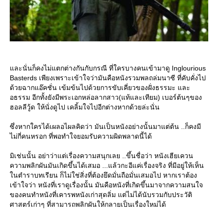
ละนั่นก็คงไม่แตกต่างกันกับกรณี ที่ใครบางคนเข้ามาดู Inglourious
Basterds เพียงเพราะเข้าใจว่ามันคือหนังรวมพลถล่มนาซี ที่คับคั่งไป
ด้วยฉากแอ๊คชั่น เข้มข้นไปด้วยการขับเคี่ยวของฝั่งธรรมะ และ
อธรรม อีกทั้งยังมีพระเอกหล่อลากสาว(แท้และเทียม) เบอร์ต้นๆของ
ฮอลลีวู้ด ให้นั่งดูไป เคลิ้มใจไปอีกต่างหากด้วยล่ะนั่น
ซึ่งหากใครได้เผลอไผลคิดว่า มันเป็นหนังอย่างนั้นมาแต่ต้น ..ก็คงมี
ไม่กี่คนหรอก ที่พอทำใจยอมรับความผิดพลาดนี้ได้
มิเช่นนั้น อย่าว่าแต่เรื่องความสนุกเลย ..ขึ้นชื่อว่า หนังเฮียเควน
ความพลิกผันมันเกิดขึ้นได้เสมอ ...แล้วกะอีแค่เรื่องจริง ที่มีอยู่ให้เห็น
นตำราบทเรียน ก็ไม่ใช่สิ่งที่ต้องยึดมั่นถือมั่นเสมอไป หากเราต้อง
เข้าใจว่า หนังที่เราดูเรื่องนั้น มันคือหนังที่เกิดขึ้นมาจากความสนใจ
ของคนทำหนังที่เคารพหนังเก่าสุดลิ่ม แต่ไม่ได้นับรวมกับประวัติ
ศาสตร์เก่าๆ ที่สามารถพลิกผันให้กลายเป็นเรื่องใหม่ได้