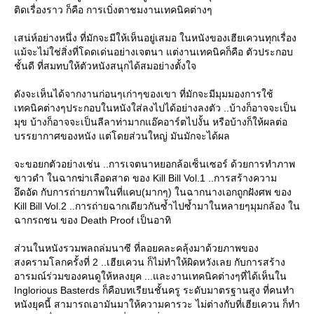
ติดเรื่องราว ก็คือ การเบิ่งตาชมงานเทคนิคต่างๆ
เสน่ห์อย่างหนึ่ง ที่มักจะมีให้เห็นอยู่เสมอ ในหนังของเฮียเควนทุกเรื่อง
ม้จะไม่ใช่สิ่งที่โดดเด่นอย่างเจตนา แต่งานเทคนิคก็คือ ตัวประกอบ
ชั้นดี ที่สมทบให้ตัวหนังสนุกได้สมอย่างตั้งใจ
ดังจะเห็นได้จากงานก่อนๆเก่าๆของเขา ที่มักจะมีมุมมองการใช้
เทคนิคต่างๆประกอบในหนังใส่ลงไปได้อย่างลงตัว ..บ้างก็อาจจะเป็น
มุข บ้างก็อาจจะเป็นลีลาท่ามากแอ๊คอาร์ตไปงั้น หรือบ้างก็ให้ผลต่อ
บรรยากาศของหนัง แต่โดยส่วนใหญ่ มันมักจะได้ผล
จะขอยกตัวอย่างเช่น ..การเจตนาหยอกล้อเซ็นเซอร์ ด้วยการทำภาพ
ขาวดำ ในฉากฆ่าเลือดสาด ของ Kill Bill Vol.1 ..การสร้างความ
อึดอัด กับการถ่ายภาพในที่แคบ(มากๆ) ในฉากนางเอกถูกฝังศพ ของ
Kill Bill Vol.2 ..การถ่ายฉากเดียวกันซ้ำไปซ้ำมาในหลายๆมุมกล้อง ใน
ฉากรถชน ของ Death Proof เป็นอาทิ
ส่วนในหนังรวมพลถล่มนาซี ที่ลอยคละคลุ้งมาด้วยภาพของ
สงครามโลกครั้งที่ 2 ..เฮียเควน ก็ไม่ทำให้ผิดหวังเลย กับการสร้าง
อารมณ์ร่วมของคนดูให้หลงยุค ...และงานเทคนิคต่างๆที่ได้เห็นใน
Inglorious Basterds ก็คือบทเรียนชั้นครู ระดับมาตรฐานสูง ที่คนทำ
หนังยุคนี้ สามารถเอามันมาให้ความคารวะ ไม่ต่างกับที่เฮียเควน ก็ทำ