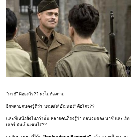
“นาซี”
คืออะไร?? คงไม่ต้องถาม
อีกหลายคนคงรู้ดีว่า
“อดอล์ฟ ฮิตเลอร์”
คือใคร??
ละที่เหนือยิ่งไปกว่านั้น หลายคนก็คงรู้ว่า ตอนจบของ นาซี และ ฮิต
เลอร์ มันเป็นเช่นไร??
ต่กับบางคน ที่ได้ดู
“Inglourious Basterds”
ล้ว คงจะนึกแปลก