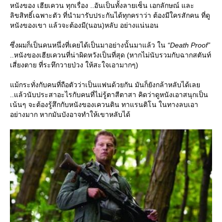
หนังของ เฮียเควน ทุกเรื่อง ..อันเป็นทั้งลายเซ็น เอกลักษณ์ และ
ลิขสิทธิ์เฉพาะตัว ที่นำมารับประกันได้ทุกคราว่า ต้องมีใครสักคน ที่ดู
หนังของเขา แล้วจะต้องมี(นอน)หลับ อย่างแน่นอน
ซึ่งผมก็เป็นคนหนึ่งที่เคยได้เป็นมาอย่างนั้นมาแล้ว ใน
“Death Proof”
..หนังของเฮียเควนที่น่าผิดหวังเป็นที่สุด (หากไม่นับรวมกับฉากสตันท์
เสี่ยงตาย ที่ระทึกวายป่วง ให้สะใจเอามากๆ)
ม้กระทั่งกับคนที่ถือตัวว่าเป็นแฟนด้วยกัน มันก็ยังกล้าหลับได้เล
..แล้วนับประสาอะไรกับคนที่ไม่รู้ตาสีตาสา คิดว่าดูหนังเอาสนุกเป็น
เน้นๆ จะต้องรู้สึกกับหนังของเควนติน ทาแรนติโน ในทางลบเอา
อย่างมาก หากมันบังอาจทำให้เขาหลับได้