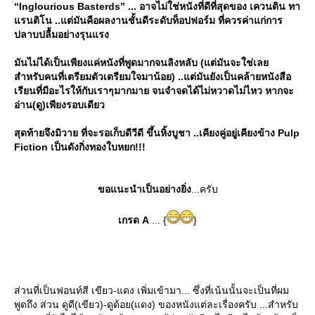
“Inglourious Basterds” ... อาจไม่ใช่หนังที่ดีที่สุดของ เควนติน ทา
รนติโน ..แต่มันคือผลงานชั้นดีระดับท็อปฟอร์ม ที่ควรค่าแก่การ
ปลาบปลื้มอย่างรุนแรง
มันไม่ได้เป็นเพียงแค่หนังที่พูดมากจนลิงหลับ (แต่มันจะใช่เล
สำหรับคนที่เตรียมตัวเตรียมใจมาน้อย) ..แต่มันยังเป็นคล้ายหนังสือ
เรียนที่มีอะไรให้กับเราๆมากมาย จนจำจดได้ไม่หวาดไม่ไหว หากจะ
อ่าน(ดู)เพียงรอบเดียว
สุดท้ายจึงมิวาย ที่จะรอเก็บดีวีดี ขึ้นหิ้งบูชา ..เคียงคู่อยู่เคียงข้าง Pulp
Fiction เป็นดังกิ่งทองใบหยก!!!
ขอแนะนำเป็นอย่างยิ่ง
...ครับ
เกรด A
... {
}
ส่วนที่เป็นฟอนท์สี เขียว-แดง เพิ่มเข้ามา... ซึ่งที่เน้นนั้นจะเป็นที่ผม
พูดถึง ส่วน ดูดี(เขียว)-ดูด้อย(แดง) ของหนังแต่ละเรื่องครับ ...สำหรับ