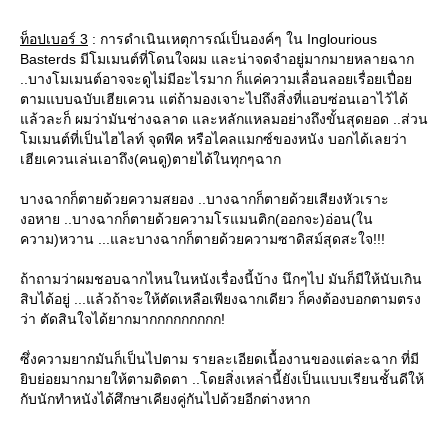
ท็อปเบอร์ 3
: การดำเนินเหตุการณ์เป็นองค์ๆ ใน Inglourious
Basterds มีโมเมนต์ที่โดนใจผม และน่าจดจำอยู่มากมายหลายฉาก
..บางโมเมนต์อาจจะดูไม่มีอะไรมาก ก็แค่ความเลื่อนลอยเรื่อยเปื่อ
ตามแบบฉบับเฮียเควน แต่ถ้ามองเจาะไปถึงสิ่งที่แอบซ่อนเอาไว้ได้
ล้วละก็ ผมว่ามันช่างฉลาด และหลักแหลมอย่างถึงขั้นสุดยอด ..ส่วน
มเมนต์ที่เป็นไฮไลท์ จุดพีค หรือไคลแมกซ์ของหนัง บอกได้เลยว่า
เฮียเควนเล่นเอาถึง(คนดู)ตายได้ในทุกๆฉาก
บางฉากก็ตายด้วยความสยอง ..บางฉากก็ตายด้วยเสียงหัวเราะ
งอหาย ..บางฉากก็ตายด้วยความโรแมนติก(ออกจะ)อ่อน(ใน
ความ)หวาน ...และบางฉากก็ตายด้วยความซาดิสม์สุดสะใจ!!!
ถ้าถามว่าผมชอบฉากไหนในหนังเรื่องนี้บ้าง นึกๆไป มันก็มีให้นับเกิน
สิบได้อยู่ ...แล้วถ้าจะให้ตัดเหลือเพียงฉากเดียว ก็คงต้องบอกตามตรง
ว่า ตัดสินใจได้ยากมากกกกกกกกก!
ซึ่งความยากมันก็เป็นไปตาม รายละเอียดเนื้องานของแต่ละฉาก ที่มี
ิบย่อยมากมายให้ตามติดตา ..โดยสิ่งเหล่านี้ยังเป็นแบบเรียนชั้นดีให้
กับนักทำหนังได้ศึกษาเคียงคู่กันไปด้วยอีกต่างหาก