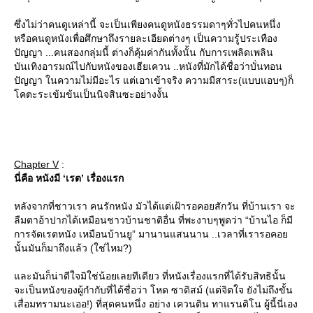
ซึ่งไม่ว่าคนดูเหล่านี้ จะเป็นเพียงคนดูหนังธรรมดาๆทั่วไปคนหนึ่ง
หรือคนดูหนังเพื่อศึกษาถึงรายละเอียดต่างๆ เป็นความรู้ประเทือง
ปัญญา ...คนสองกลุ่มนี้ ต่างก็คุ้มค่ากันทั้งนั้น กับการเพลิดเพลิน
บันเทิงอารมณ์ไปกับหนังของเฮียเควน ..หนังที่มักได้ชื่อว่าบั่นทอน
ปัญญา ในความไม่มีอะไร แต่เอาเข้าจริง ความมีสาระ(แบบแอบๆ)ก็
คตะระเข้มข้นเป็นนิจสินซะอย่างงั้น
Chapter V
:
นี่คือ หนังมี ‘เรต’ เรื่องแรก
หลังจากที่ชาวเรา คนรักหนัง มัวได้แต่เฝ้ารอคอยสักวัน ที่บ้านเรา จะ
ลืมตาอ้าปากได้เหมือนชาวบ้านชาติอื่น ที่พะงาบๆพูดว่า “บ้านไอ ก็มี
การจัดเรตหนัง เหมือนบ้านยู” มานานแสนนาน ..เวลาที่เรารอคอ
นั้นมันก็มาถึงแล้ว (ใช่ไหม?)
ละมันก็น่าดีใจมิใช่น้อยเลยทีเดียว ที่หนังเรื่องแรกที่ได้รับสิทธินั้น
จะเป็นหนังของผู้กำกับที่ได้ชื่อว่า โหด ซาดิสม์ (แต่จิตใจ ยังไม่ถึงขั้น
เสื่อมทรามนะเออ!) ที่สุดคนหนึ่ง อย่าง เควนติน ทาแรนติโน ผู้นี้นี่เอง