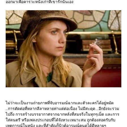
ออกมาเพื่อคารวะหนังเก่าที่เขารักนั่นเอง
ไม่ว่าจะเป็นงานถ่ายภาพที่จับอารมณ์ฉากและตัวละครได้อยู่หมัด
..การตัดต่อที่หลากลีลาหลายท่าแต่ต่อเนื่อง ไม่มีสะดุด ..อีกยังจะรวม
ไปถึง การสร้างบรรยากาศจากฉากหลังที่สมจริงในทุกๆเม็ด และการ
ส่ดนตรี หรือเพลงประกอบที่ได้จังหวะเหมาะสม ถูกต้องสอดรับกับ
เหตุการณ์ในหนัง และที่สำคัญก็บิวต์อารมณ์คนดูได้ดีหลายๆ