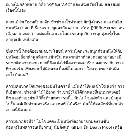
อย่างไม่กลัวพลาด ก็คือ
“Kill Bill Vol.1”
ละหนังเรื่องใหม่ สด เสมอ
เรื่องนี้นี่เอง
หากแม้ว่าเรื่องหลัง จะจัดเข้าข่าย น้ำท่วมทุ่ง ผักบุ้งโหรงเหรง กันอีก
หนหนึ่ง (ขณะที่เรื่องแรก.. พูดจากันพองาม เน้นปฏิบัติกันซะเยอะ จน
เลือดสาดดดด!) ..แต่ผมก็แสนจะโคตะระสนุกกับการลุยทุ่งครั้งใหม่
ล่าสุดเสียเหลือเกิน
ซึ่งครานี้ ก็คงต้องยกผลประโยชน์ ความโคตะระสนุกส่วนหนึ่งให้กับ
บทไดอะล็อกคำพูดที่แสนเข้มข้น พ่นจากปากตัวละครออกมาอย่างมี
รสชาติหลายหลาก หากก็ยังแฝงไว้ซื่งความคมกริบของสาระกับวาระ
ที่ซ่อนเร้น เพียงหากไม่คิดตาม ก็คงตีไม่แตกว่า ใจความของมันคือ
อะไรกันแน่?
ความคมบาดใจแรงๆของมันในครานี้ ..มันทำให้ผมเข้าใจเลยว่า การ
ที่เฮียท่าน ช่างกล้าโม้โอ้อวด ว่าเขายังไม่ได้ทำหนังที่เป็นมาสเตอร์
พีซของตัวเองฝากไว้ทิ้งท้ายทศวรรษนี้.. มันไม่ใช่แค่กล้า และบ้าพูด
ไปงั้น แต่เฮียท่านเอาจริง และพอทำได้จริงๆ มันก็ให้ผลลัพธ์ที่น่ากลัว
อย่างนี้นี่แหละ
ความน่ากลัวที่ว่า ไม่ใช่แค่จะเป็นหนังที่ออกมาฆ่าผลงานชิ้น
ก่อนๆ(ในทศวรรษเดียวกัน) นับตั้งแต่ Kill Bill ยัน Death Proof (หรือ