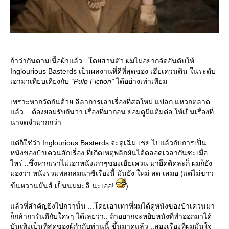
ถ้าว่ากันตามเนื้อผ้าแล้ว ..โดยส่วนตัว ผมไม่อยากจัดอันดับให้
Inglourious Basterds เป็นผลงานที่ดีที่สุดของ เฮียเควนติน ในระดับ
เอามาเทียบเคียงกับ
“Pulp Fiction”
ได้อย่างเท่าเทียม
เพราะหากวัดกันด้วย ลีลาการเล่าเรื่องที่สดใหม่ แปลก แหวกตลาด
ล้ว ...ต้องยอมรับกันว่า เรื่องที่มาก่อน ย่อมดูมีแต้มต่อ ให้เป็นเรื่องที่
น่าจดจำมากกว่า
ต่ก็ใช่ว่า Inglourious Basterds จะดูเฉิ่ม เชย ไปแล้วกับการเป็น
หนังของป๋าเควนสักเรื่อง ที่เกิดเหตุพลิกผันได้ตลอดเวลากันซะเมื่อ
ไหร่ ..ซึ่งหากเราไม่เอาหนังเก่าๆของเฮียเควน มายึดติดละก็ ผมก็ยัง
มองว่า หนังรวมพลถล่มนาซีเรื่องนี้ มันยัง ใหม่ สด เสมอ (แต่ไม่ขาว
ข้นหวานมันส์ เป็นนมมะลิ นะเออ!
)
ล้วที่สำคัญยิ่งไปกว่านั้น ...โดยเอาเท่าที่ผมได้ดูหนังของป๋าเควนมา
ก็กล้าการันตีกับใครๆ ได้เลยว่า.. ถ้าอยากจะหยิบหนังที่ทำออกมาได้
บันเทิงเป็นที่สุดของผู้กำกับท่านนี้ ขึ้นมาดูแล้ว ..สองเรื่องที่ผมมั่นใจ