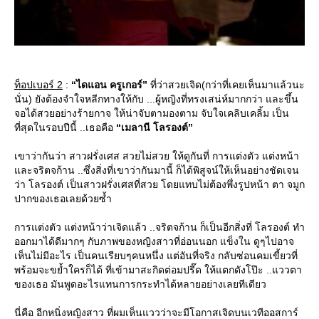
ท็อปเบอร์ 2
:
“ไดแอน ครูเกอร์”
ที่ว่าสวยเจิด(กว่าที่เคยเห็นมาแล้วนะ
นั่น) ยังต้องจำใจหลีกทางให้กับ ...ผู้หญิงที่ทรงเสน่ห์มากกว่า และขึ้น
จอได้สวยอย่างร้ายกาจ ให้น่าจับตามองตาม จับใจเคลิบเคลิ้ม เป็น
ที่สุดในรอบปีนี้ ..เธอคือ
“เมลานี โลรองต์”
เขาว่ากันว่า สาวฝรั่งเศส สวยไม่สวย ให้ดูกันที่ การแต่งตัว แต่งหน้า
ละจริตจก้าน ..ซึ่งสิ่งที่เขาว่ากันมานี้ ก็ได้พิสูจน์ให้เห็นอย่างชัดเจน
ว่า โลรองต์ เป็นสาวฝรั่งเศสที่สวย โดยแทบไม่ต้องพึ่งรูปหน้า ตา จมูก
ปากของเธอเลยด้วยซ้ำ
การแต่งตัว แต่งหน้าว่าเจิดแล้ว ..จริตจก้าน ก็เป็นอีกสิ่งที่ โลรองต์ ทำ
ออกมาได้ดีมากๆ กับภาพของหญิงสาวที่อ่อนนอก แข็งใน ดูๆไปอาจ
เห็นไม่มีอะไร เป็นคนเรียบๆคนหนึ่ง แต่อันที่จริง กลับซ่อนคมเขี้ยวที่
พร้อมจะขย้ำใครก็ได้ ที่เข้ามาสะกิดต่อมปรี๊ด ให้แตกดังโป๊ะ ..แววตา
ของเธอ มันพูดอะไรแทนการกระทำได้หลายอย่างเลยทีเดียว
นี่คือ อีกหนิ่งหญิงสาว ที่ผมเห็นแววว่าจะมีโอกาสเจิดบนเวทีออสการ์