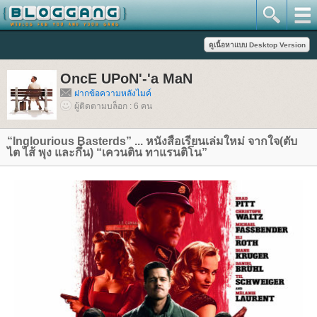
OncE UPoN'-'a MaN
ฝากข้อความหลังไมค์
ผู้ติดตามบล็อก : 6 คน
“Inglourious Basterds” ... หนังสือเรียนเล่มใหม่ จากใจ(ตับ
ไต ไส้ พุง และกึ๋น) “เควนติน ทาแรนติโน”