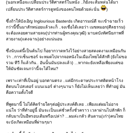
(นอกเหนือจะเปลี่ยนประวัติศาสตร์ในหนัง ..ก็ยังจะส้มหล่นได้มา
เปลี่ยนประวัติศาสตร์การดูหนังของคนไทยด้วยล่ะนั่น
)
ซึ่งถ้าให้บังเอิญ Inglourious Basterds เกิดอารมณ์ดี จะเข้าฉายเร็ว
กว่านี้ขึ้นมาสักหน่อยแล้วละก็ ..จงเชื่อได้เลยว่า เมฆหมอก(ศีลธรรม)
จะต้องลอยตามสายลม(ปากท่านผู้ทรงคุณวุฒิ) มาบดบังทัศนียภาพที่
สวยงาม(แดงฉาน)อย่างแน่นอน
ซึ่งนับแต่นี้เป็นต้นไป ก็อยากวาดหวังไว้อย่างสวยสดงดงามเหมือนกัน
ว่า ..การเซ็นเซอร์ จะหมดไปจากจอหนังในเมืองไทยได้สักที (ยังไม่ขอ
รวม ทีวี ก็แล้วกัน.. อันนั้นมันปลงแล้ว) ...หากจะยังเหลือเพียงแต่ขอ
ห้มันชัดเจนกว่านี้จะได้ไหม?
เพราะเท่าที่เป็นอยู่ บอกตามตรง ..แค่มีกระดาษประกาศติดหน้าโรง
ติดบนโปสเตอร์ แบนเนอร์ ต่างๆนานา ก็ยังไม่เห็นเลยว่า ที่ทำอยู่ มัน
คือความตั้งใจดี
ที่พูดมานี้ ไม่ได้คิดร้ายใดๆต่อผู้ประสงค์ดีเลย ..เพียงแต่ผมไม่อาจ
น่ใจ ว่าที่ทำอยู่นี้ มันจะเป็นแค่ชั่วครั้งชั่วคราว เวลาผ่านไปสักพัก ก็
กลับมาเป็นอีหรอบเดิมหรือเปล่า? ...ผมล่ะกลัว สันดาน(เก่า)คนไท
จะบังเกิดเหมือนที่ผ่านๆมา