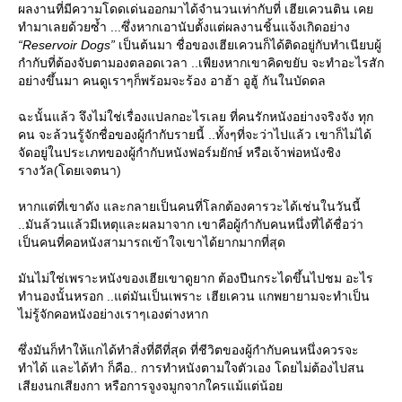
ผลงานที่มีความโดดเด่นออกมาได้จำนวนเท่ากับที่ เฮียเควนติน เค
ทำมาเลยด้วยซ้ำ ...ซึ่งหากเอานับตั้งแต่ผลงานชิ้นแจ้งเกิดอย่าง
“Reservoir Dogs”
เป็นต้นมา ชื่อของเฮียเควนก็ได้ติดอยู่กับทำเนียบผู้
กำกับที่ต้องจับตามองตลอดเวลา ..เพียงหากเขาคิดขยับ จะทำอะไรสัก
อย่างขึ้นมา คนดูเราๆก็พร้อมจะร้อง อาฮ้า อูฮู้ กันในบัดดล
ฉะนั้นแล้ว จึงไม่ใช่เรื่องแปลกอะไรเลย ที่คนรักหนังอย่างจริงจัง ทุก
คน จะล้วนรู้จักชื่อของผู้กำกับรายนี้ ..ทั้งๆที่จะว่าไปแล้ว เขาก็ไม่ได้
จัดอยู่ในประเภทของผู้กำกับหนังฟอร์มยักษ์ หรือเจ้าพ่อหนังชิง
รางวัล(โดยเจตนา)
หากแต่ที่เขาดัง และกลายเป็นคนที่โลกต้องคารวะได้เช่นในวันนี้
..มันล้วนแล้วมีเหตุและผลมาจาก เขาคือผู้กำกับคนหนึ่งที่ได้ชื่อว่า
เป็นคนที่คอหนังสามารถเข้าใจเขาได้ยากมากที่สุด
มันไม่ใช่เพราะหนังของเฮียเขาดูยาก ต้องปีนกระไดขึ้นไปชม อะไร
ทำนองนั้นหรอก ..แต่มันเป็นเพราะ เฮียเควน แกพยายามจะทำเป็น
ไม่รู้จักคอหนังอย่างเราๆเองต่างหาก
ซึ่งมันก็ทำให้แกได้ทำสิ่งที่ดีที่สุด ที่ชีวิตของผู้กำกับคนหนึ่งควรจะ
ทำได้ และได้ทำ ก็คือ.. การทำหนังตามใจตัวเอง โดยไม่ต้องไปสน
เสียงนกเสียงกา หรือการจูงจมูกจากใครแม้แต่น้อ