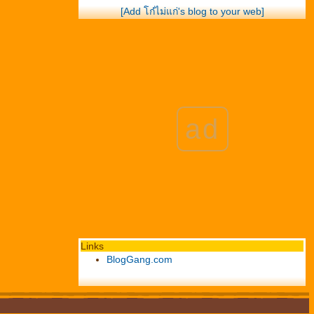
[Add โก๋ไม่แก่'s blog to your web]
ad
Links
BlogGang.com