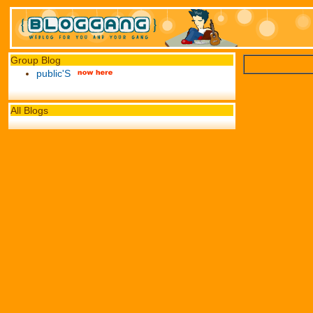
Group Blog
public'S
All Blogs