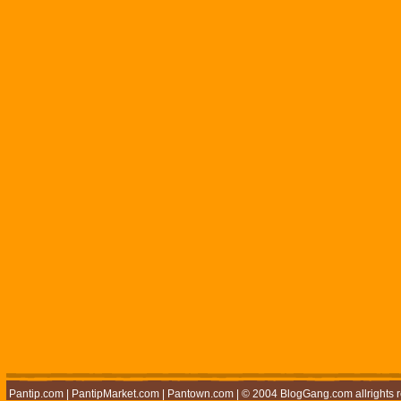
Pantip.com
|
PantipMarket.com
|
Pantown.com
| © 2004
BlogGang.com
allrights 