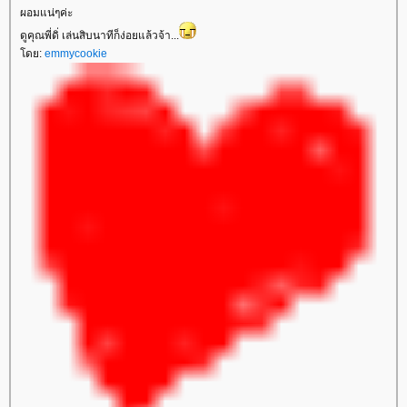
ผอมแน่ๆค่ะ
ดูคุณพี่ดิ่ เล่นสิบนาทีก็ง่อยแล้วจ้า...
ดย:
emmycookie