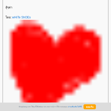
สุ้ๆค่า
ดย:
wHiTe ShOEs
BlogGang.com ใช้คุกกี้เพื่อพัฒนาประสบการณ์การใช้งานของคุณ
อ่านเพิ่มเติมได้ที่นี่