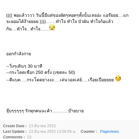
(((( พอแล้วววว วันนี้มีแต่ของผัดๆทอดๆทั้งนั้นเลยอ่ะ แอร๊ยยย....แก
จะผอมได้ง๊ายยยย ))))........ทำใจ ทำใจ บัวผัน ทำใจก้อแล้ว
กัน....ทำใจ...ทำใจ.......
ออกกำลังกา
--วิ่งๆเดินๆ 30 นาที
--กระโดดเชือก 250 ครั้ง (เซตละ 50)
--ตีแบด.....กระโดดยางงง.....เล่นวอลเล่ย์.....เรื่อยเปื่อ
จุ๊บๆๆๆๆๆ รักทุกคนนะค้า.............บ๊ายบา
Create Date :
23 มีนาคม 2552
Last Update :
23 มีนาคม 2552 13:56:59 น.
Counter :
Pageviews.
Comments :
23