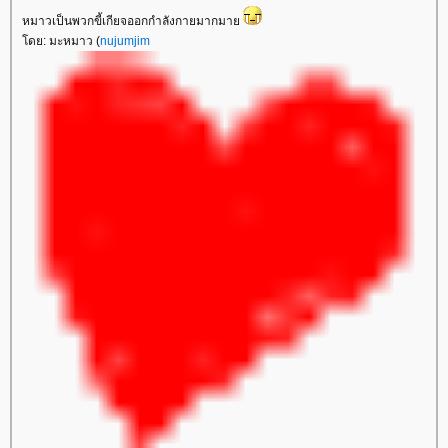
หมาวเป็นพวกขี้เกียจออกกำลังกายมากมา
ดย: มะหมาว (
nujumjim