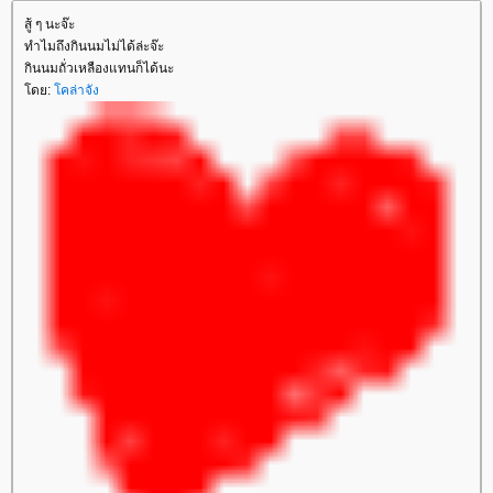
สู้ ๆ นะจ๊ะ
ทำไมถึงกินนมไม่ได้ล่ะจ๊ะ
กินนมถั่วเหลืองแทนก็ได้นะ
ดย:
คล่าจัง