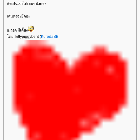
ถ้าเปนเราไปเล่นหนังยาง
เส้นคงจะยึดอ่ะ
เผลอๆ มีเดี้ยง
ดย: kittypiggybent (
KurodaBB