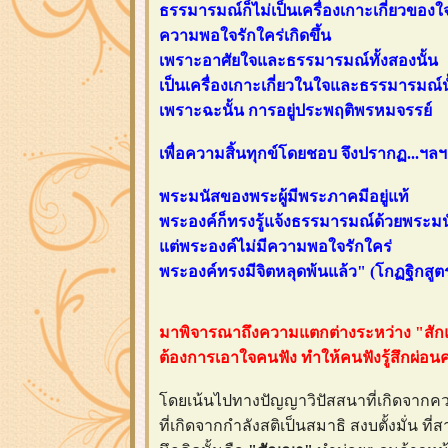
ธรรมารมณ์ก็ไม่เป็นเครื่องเกาะเกี่ยวของใ
ความพอใจรักใคร่เกิดขึ้น
เพราะอาศัยใจและธรรมารมณ์ทั้งสองนั้น
เป็นเครื่องเกาะเกี่ยวในใจและธรรมารมณ์น
เพราะฉะนั้น การอยู่ประพฤติพรหมจรรย์
เพื่อความสิ้นทุกข์โดยชอบ จึงปรากฏ...ฯลฯ
พระมนัสของพระผู้มีพระภาคมีอยู่แท้
พระองค์ก็ทรงรู้แจ้งธรรมารมณ์ด้วยพระมน
ต่พระองค์ไม่มีความพอใจรักใคร่
พระองค์ทรงมีจิตหลุดพ้นแล้ว" (โกฏฐิกสูต
มาพิจารณาถึงความแตกต่างระหว่าง "สักแต่ว่าร
ต้องการเอาใจคนฟัง ทำให้คนฟังรู้สึกผ่อน
ดยเน้นไปทางปัญญาวิปัสสนาที่เกิดจากคว
ที่เกิดจากกำลังสติเป็นสมาธิ สงบตั้งมั่น 