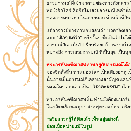
ธรรมารมณ์ที่เข้ามาตามช่องทางดังกล่าว 
พอใจรักใคร่ คือจิตไม่เสวยอารมณ์เหล่านั้น ต
ของอายตนะภายใน-ภายนอก ทำหน้าที่กันและกันไปเอ
ต่อาจารย์บางท่านกับสอนว่า "เวลาจิตเสวย
บบ
"สักๆ แต่ว่า"
หรืองั้นๆ ซึ่งเป็นไปไม่ได้
อารมณ์กิเลสนั้นไปเรียบร้อยแล้ว เพราะ
หมายถึง การเสวยอารมณ์ ที่เป็นสุข เป็นทุก
พระอรหันตขีณาสพท่านอยู่กับอารมณ์ได้อ
ของจิตทั้งสิ้น ท่านมองโลก เป็นเพียงธาตุ 
นั้นอาจเป็นอารมณ์กิเลสของสามัญชนคนทั่
รมณ์ใดๆ อีกแล้ว เป็น
"วิราคะธรรม"
คือธ
พระอรหันตขีณาสพนั้น ท่านยังต้องแบกรับปกิณ
นอนัตตลักขณสูตร พระพุทธองค์ทรงตรัสรั
"อริยสาวกผู้ได้ฟังแล้ว เห็นอยู่อย่างนี้
่อมเบื่อหน่ายแม้ในรูป