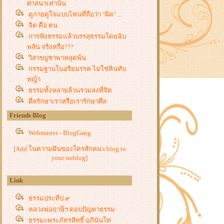
ศาสนาเท่านั้น
ดูกายดูใจแบบไหนที่ถือว่า "ผิด" ...
จิต คือ ตน
การฟังธรรมแล้วบรรลุธรรมโดยฉับ
พลัน จริงหรือ???
วิสาขบูชาพาหลุดพ้น
กรรมฐานในอริยมรรค ไม่ใช่หินทับ
หญ้า
ธรรมทั้งหลายล้วนรวมลงที่จิต
ศีลรักษาเราหรือเรารักษาศีล
"ทิฏฐิ" ที่เป็น "สัมมา" ไม่ใช่ได้มาด้ว
Friends Blog
ความรู้สึกนึกคิด
Webmaster - BlogGang
สักแต่ว่า ฟังดูดี แต่ไม่ง่ายอย่างที่คิด
สติสัมปชัญญะเป็นสันตติธรรมนำไปสู่
[Add ในความฝันของใครสักคน's blog to
ปัญญา
your weblog]
พระสัทธรรมกำลังเลือนหายไป
รู้กาย รู้ใจ ใครๆ ก็รู้ได้
Link
คำว่า วิปัสสนานุบาล ไม่เคยมีปรากฎ
ธรรมประทีป ๙
เป็นพุทธบัญญัติ
หลวงพ่อฤาษีฯ ตอบปัญหาธรรม
สติ สมาธิ ปัญญา เป็นอัญญะมัญญะ
ธรรมะพระภัทรสิทธิ์ อภินันโท
ปัจจั