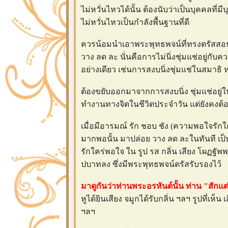
ไม่หวั่นไหวได้นั้น ต้องนับว่าเป็นบุคคลที่ม
ไม่หวั่นไหวเป็นกำลังพื้นฐานที่ดี
ควรน้อมนำเอาพระพุทธพจน์ที่ทรงตรัสสอนไ
วาง ลด ละ นั่นคือการไม่นิ่งชุ่มแช่อยู่กับควา
อย่างเดียว เช่นการสงบนิ่งชุ่มแช่ในสมาธิ 
ต้องขยับออกมาจากการสงบนิ่ง ชุ่มแช่อยู่ใ
ทำงานทางจิตในชีวิตประจำวัน แต่ยังคงต้องร
เมื่อมีอารมณ์ รัก ชอบ ชัง (ความพอใจรักใ
มากพอนั้น มาปล่อย วาง ลด ละในทันที เป็
รักใคร่พอใจ ใน รูป รส กลิ่น เสียง โผฏฐั
ปบาทลง ซึ่งมีพระพุทธพจน์ตรัสรับรองไว้
มาดูกันว่าท่านพระอรหันต์นั้น ท่าน "สักแ
หูได้ยินเสียง จมูกได้รับกลิ่น ฯลฯ รูปที่เห็น เ
ฯลฯ