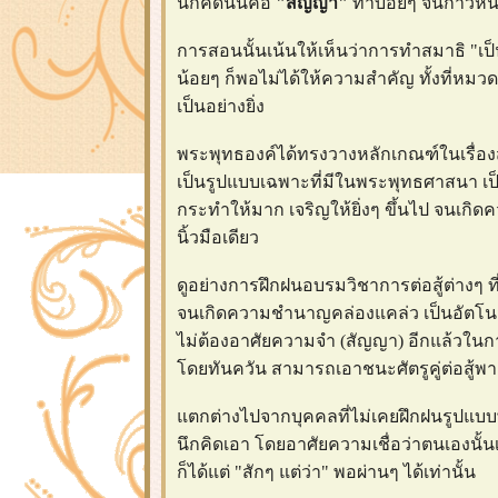
นึกคิดนั้นคือ
"สัญญา"
ทำบ่อยๆ จนก้าวหน
การสอนนั้นเน้นให้เห็นว่าการทำสมาธิ "เป็นเ
น้อยๆ ก็พอไม่ได้ให้ความสำคัญ ทั้งที่หมว
เป็นอย่างยิ่ง
พระพุทธองค์ได้ทรงวางหลักเกณฑ์ในเรื่องส
เป็นรูปแบบเฉพาะที่มีในพระพุทธศาสนา เป
กระทำให้มาก เจริญให้ยิ่งๆ ขึ้นไป จนเกิด
นิ้วมือเดียว
ดูอย่างการฝึกฝนอบรมวิชาการต่อสู้ต่างๆ ที่
จนเกิดความชำนาญคล่องแคล่ว เป็นอัตโนมัติ
ไม่ต้องอาศัยความจำ (สัญญา) อีกแล้วในการต่
ดยทันควัน สามารถเอาชนะศัตรูคู่ต่อสู้พ
ตกต่างไปจากบุคคลที่ไม่เคยฝึกฝนรูปแบบพื้
นึกคิดเอา โดยอาศัยความเชื่อว่าตนเองนั้นเป็
ก็ได้แต่ "สักๆ แต่ว่า" พอผ่านๆ ได้เท่านั้น