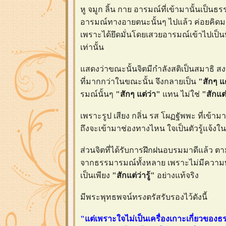
หู จมูก ลิ้น กาย อารมณ์ที่เข้ามานั้นเป็น
อารมณ์ทางอายตนะนั้นๆ ไปแล้ว ค่อยคิดมาต
เพราะได้ยึดมั่นโดยเสวยอารมณ์เข้าไปเป็นท
เท่านั้น
สดงว่าขณะนั้นจิตมีกำลังสติเป็นสมาธิ สงบ
ที่มากกว่าในขณะนั้น จึงกลายเป็น
"สักๆ แต
รมณ์นั้นๆ
"สักๆ แต่ว่า"
ทน ไม่ใช่
"สักแต
เพราะรูป เสียง กลิ่น รส โผฏฐัพพะ ที่เข้า
ถึงจะเข้ามาช่องทางไหน ใจเป็นตัวรู้แจ้ง
ส่วนจิตที่ได้รับการฝึกฝนอบรมมาดีแล้ว ต
จากธรรมารมณ์ทั้งหลาย เพราะไม่มีความพอใ
เป็นเพียง
"สักแต่ว่ารู้"
อย่างแท้จริง
มีพระพุทธพจน์ทรงตรัสรับรองไว้ดังนี้
"แต่เพราะใจไม่เป็นเครื่องเกาะเกี่ยวของ