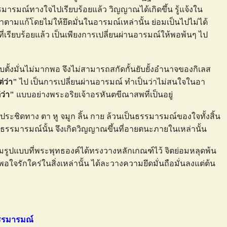
ธรรมารมณ์ทางใจไปเรียบร้อยแล้ว วิญญาณได้เกิดขึ้น รู้แจ้งใน
ามแก้โดยไม่ให้ยึดมั่นในอารมณ์เหล่านั้น ย่อมเป็นไปไม่ได้
ี่เรียบร้อยแล้ว เป็นเพียงการเปลี่ยนผ่านอารมณ์ให้พอพ้นๆ ไป
ตั้งมั่นไม่มากพอ จึงไม่สามารถสกัดกั้นยับยั้งอำนาจของกิเลส
่ว่า"
ไป เป็นการเปลี่ยนผ่านอารมณ์ ทำเป็นว่าไม่สนใจในอา
่ว่า"
บบอย่างพระอริยเจ้าอรหันตขีณาสพที่เป็นอยู่
มาประชิดทาง ตา หู จมูก ลิ้น กาย ล้วนเป็นธรรมารมณ์ของใจทั้งสิ้น
ในธรรมารมณ์นั้น จึงเกิดวิญญาณขึ้นที่อายตนะภายในเหล่านั้น
ามรูปแบบที่พระพุทธองค์ได้ทรงวางหลักเกณฑ์ไว้ จิตย่อมหลุดพ้น
จรักใคร่ในสิ่งเหล่านั้น ได้ละวางความยึดมั่นถือมั่นลงแต่ต้น
ธรรมารมณ์