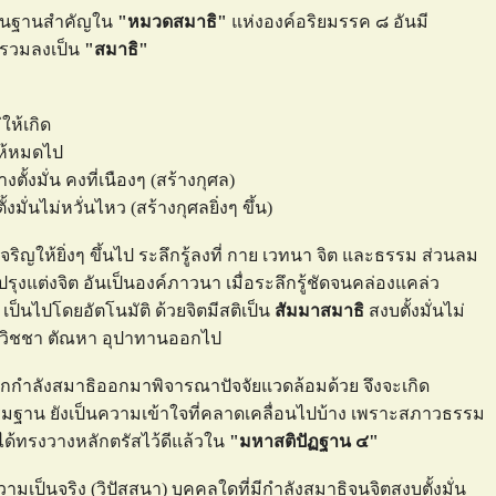
นพื้นฐานสำคัญใน
"หมวดสมาธิ"
ห่งองค์อริยมรรค ๘ อันมี
ตรวมลงเป็น
"สมาธิ"
่ให้เกิด
 ให้หมดไป
างตั้งมั่น คงที่เนืองๆ (สร้างกุศล)
้งมั่นไม่หวั่นไหว (สร้างกุศลยิ่งๆ ขึ้น)
ิญให้ยิ่งๆ ขึ้นไป ระลึกรู้ลงที่ กาย เวทนา จิต และธรรม ส่วนลม
ุงแต่งจิต อันเป็นองค์ภาวนา เมื่อระลึกรู้ชัดจนคล่องแคล่ว
เป็นไปโดยอัตโนมัติ ด้วยจิตมีสติเป็น
สัมมาสมาธิ
สงบตั้งมั่นไม่
 อวิชชา ตัณหา อุปาทานออกไป
กกำลังสมาธิออกมาพิจารณาปัจจัยแวดล้อมด้วย จึงจะเกิด
รมฐาน ยังเป็นความเข้าใจที่คลาดเคลื่อนไปบ้าง เพราะสภาวธรรม
์ได้ทรงวางหลักตรัสไว้ดีแล้วใน
"มหาสติปัฏฐาน ๔"
ามเป็นจริง (วิปัสสนา) บุคคลใดที่มีกำลังสมาธิจนจิตสงบตั้งมั่น