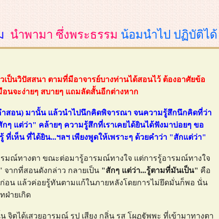
ม
นำพามา ซึ่งพระธรรม
น้อมนำไป ปฏิบัติได้
็วเป็นวิปัสสนา ตามที่มีอาจารย์บางท่านได้สอนไว้ ต้องอาศัยข้อ
เหมือนจะง่ายๆ สบายๆ แถมลัดสั้นอีกต่างหาก
 (คำสอน) มานั้น แล้วนำไปนึกคิดพิจารณา จนความรู้สึกนึกคิดที่ว่า
กๆ แต่ว่า" คล้ายๆ ความรู้สึกที่เราเคยได้ยินได้ฟังมาบ่อยๆ ขอ
้ ที่เห็น ที่ได้ยิน...ฯลฯ เพียงพูดให้เพราะๆ ด้วยคำว่า "สักแต่ว่า"
ารมณ์ทางตา ขณะต่อมารู้อารมณ์ทางใจ แต่การรู้อารมณ์ทางใจ
งนั้น" จากที่สอนดังกล่าว กลายเป็น
"สักๆ แต่ว่า...รู้ตามที่มันเป็น"
คือ
ไปก่อน แล้วค่อยรู้ทันตามแก้ในภายหลังโดยการไม่ยึดมั่นก็พอ นั่น
ทฝ่ายเกิด
 จิตได้เสวยอารมณ์ รูป เสียง กลิ่น รส โผฏฐัพพะ ที่เข้ามาทางตา