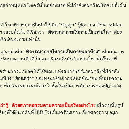
ีบุญเก่าหนุนนำ โชคดีเป็นอย่างมาก ที่มีกำลังสมาธิจนจิตสงบตั้งมั่น
ว้ มาพิจารณาเพื่อทำให้เกิด "ปัญญา" รู้ชัดว่า อะไรควรปล่อ
มสงบตั้งมั่น ที่เรียกว่า
"พิจารณากายในกายเป็นภายใน"
เพียง
หรือเดินจงกรมเท่านั้น
นสมาธิ เพื่อ
"พิจารณากายในกายเป็นภายนอกบ้าง"
เพื่อเป็นการ
ักษาความมีสติเป็นสมาธิสงบตั้งมั่น ไม่หวั่นไหวนั้นให้คงที่
คร่) มากระทบจิต ให้ใช้ขณะแห่งสมาธิ (ขณิกสมาธิ) ที่มีกำลัง
นเพียง
"สักแต่ว่า"
ของพระอริยเจ้าอรหันตขีณาสพ ที่หมดความ
พพะ ที่เป็นธรรมารมณ์ของใจทั้งสิ้น เป็นการตัดวงจรของปฏิจจสมุ
ต่ว่ารู้" ด้วยสภาพธรรมตามความเป็นจริงอย่างไร?
เมื่อตาเห็นรูป
สียงที่ได้ยิน กลิ่นที่ได้รับ ไม่เป็นเครื่องเกาะเกี่ยวของตา หู จมูก