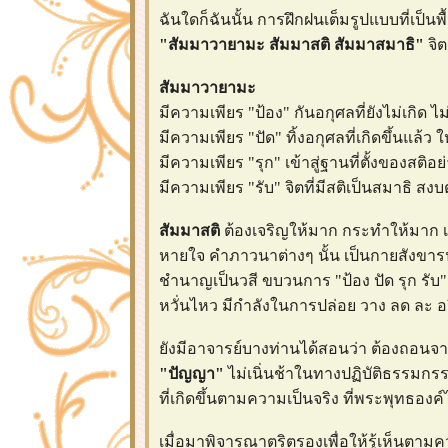
ฉันใดก็ฉันนั้น การฝึกฝนเต็มรูปแบบที่เป็
"สัมมาวายามะ สัมมาสติ สัมมาสมาธิ"
จิ
สัมมาวายามะ
มีความเพียร "ป้อง" กันอกุศลที่ยังไม่เกิด ไม
มีความเพียร "ปัด" ทิ้งอกุศลที่เกิดขึ้นแล้ว
มีความเพียร "รุก" เข้าสู่ฐานที่ตั้งของสติอย่
มีความเพียร "รับ" จิตที่มีสติเป็นสมาธิ สงบตั
สัมมาสติ
ต้องเจริญให้มาก กระทำให้มาก เจร
หายใจ คำภาวนาต่างๆ นั้น เป็นกายสังขารปร
ชำนาญเป็นวสี ขบวนการ "ป้อง ปัด รุก รับ" 
หวั่นไหว มีกำลังในการปล่อย วาง ลด ละ
ังมีอาจารย์บางท่านได้สอนว่า ต้องถอนจา
"ปัญญา"
ไม่เนิ่นช้าในทางปฏิบัติธรรมกร
ที่เกิดขึ้นตามความเป็นจริง ที่พระพุทธองค
เมื่อมาพิจารณาตริตรองเพื่อให้รู้เห็นตามคว