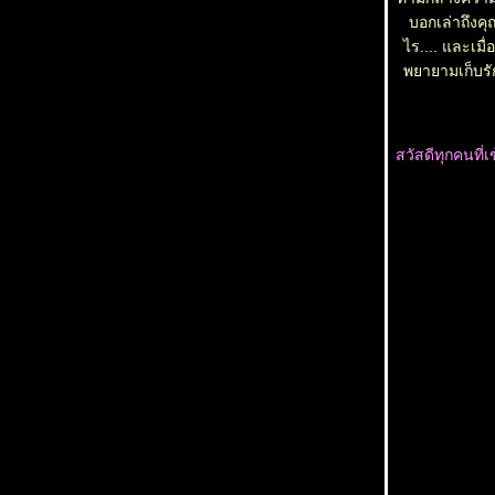
บอกเล่าถึงค
ไร.... และเมื่
พยายามเก็บร
สวัสดีทุกคนที