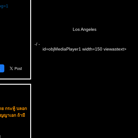
og=1
Los Angeles
-/ -
id=objMediaPlayer1 width=150 viewastext>
k
ย กระทู้ บลอก
ิญญาเอก ถ้ามี