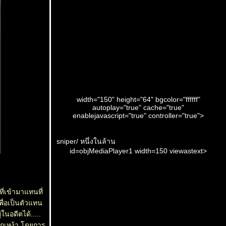
width="150" height="64" bgcolor="ffffff"
autoplay="true" cache="true"
enablejavascript="true" controller="true">
sniper/ หนึ่งในล้าน
id=objMediaPlayer1 width=150 viewastext>
งที่เข้ามาแทนที่
พื่อเป็นตัวแทน
นอดีตได้.....
รากเหง้า โดยการ