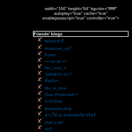
width="150" height="64" bgcolor="ffffff"
autoplay="true" cache="true"
enablejavascript="true" controller="true">
Friends' blogs
พฤษภเสารี
maezono_no7
Futari
<< sh-sh >>
fan_man_u
SeNtiErO no.7
ต๊องจิงๆ
Mu_in_love
Over Protected!~*
าจกน้อ
jeawsuka jang
สาวใช้ ณ สแตมฟอร์ด บริดจ์
man u girl
cirE