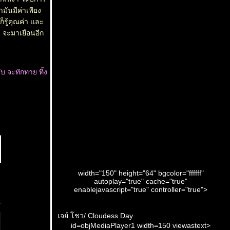
มันมีค่าเพียง
ก็รู้คุณค่า และ
จะมาเยือนอีก
บ จะทักทาย ทิ้ง
width="150" height="64" bgcolor="ffffff"
autoplay="true" cache="true"
enablejavascript="true" controller="true">
เจย์ โชว/ Cloudess Day
id=objMediaPlayer1 width=150 viewastext>