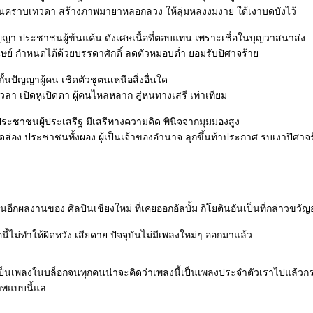
คราบเทวดา สร้างภาพมายาหลอกลวง ให้ลุ่มหลงงมงาย ใต้เงาบดบังไว้
ญา ประชาชนผู้ข้นแค้น ดังเศษเนื้อที่ตอบแทน เพราะเชื่อในบุญวาสนาส่ง
นุษย์ กำหนดได้ด้วยบรรดาศักดิ์ ลดตัวหมอบต่ำ ยอมรับปิศาจร้า
กั้นปัญญาผู้คน เชิดตัวชูตนเหนือสิ่งอื่นใด
า เปิดหูเปิดตา ผู้คนไหลหลาก สู่หนทางเสรี เท่าเทียม
ประชาชนผู้ประเสรืฐ มีเสรีทางความคิด พินิจจากมุมมองสูง
อง ประชาชนทั้งผอง ผู้เป็นเจ้าของอำนาจ ลุกขึ้นท้าประกาศ รบเงาปิศาจร้
็นอีกผลงานของ ศิลปินเชียงใหม่ ที่เคยออกอัลบั้ม กิโยตินอันเป็นที่กล่าวขวั
นี้ไม่ทำให้ผิดหวัง เสียดาย ปัจจุบันไม่มีเพลงใหม่ๆ ออกมาแล้ว
้เป็นเพลงในบล็อกจนทุกคนน่าจะคิดว่าเพลงนี้เป็นเพลงประจำตัวเราไปแล้วก
าพแบบนี้แล