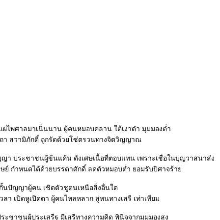
ี่แผ่ไพศาลมาเนิ่นนาน ผู้คนหมอบคลาน ใต้เงาดำ มุมมองต่ำ
าถา สวามิภักดิ์ ถูกรัดด้วยโซ่ตรวนทางจิตวิญญาณ
ญา ประชาชนผู้ข้นแค้น ดังเศษเนื้อที่ตอบแทน เพราะเชื่อในบุญวาสนาส่ง
นุษย์ กำหนดได้ด้วยบรรดาศักดิ์ ลดตัวหมอบต่ำ ยอมรับปิศาจร้า
กั้นปัญญาผู้คน เชิดตัวชูตนเหนือสิ่งอื่นใด
า เปิดหูเปิดตา ผู้คนไหลหลาก สู่หนทางเสรี เท่าเทียม
ประชาชนผู้ประเสรืฐ มีเสรีทางความคิด พินิจจากมุมมองสูง