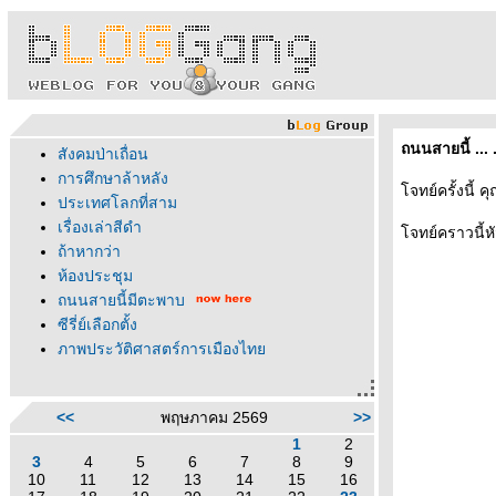
ถนนสายนี้ ...
สังคมป่าเถื่อน
การศึกษาล้าหลัง
จทย์ครั้งนี้ 
ประเทศโลกที่สาม
เรื่องเล่าสีดำ
จทย์คราวนี้หั
ถ้าหากว่า
ห้องประชุม
ถนนสายนี้มีตะพาบ
ซีรี่ย์เลือกตั้ง
ภาพประวัติศาสตร์การเมืองไท
<<
พฤษภาคม 2569
>>
1
2
3
4
5
6
7
8
9
10
11
12
13
14
15
16