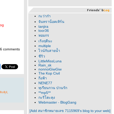
กะว่าก๋า
จันทราน็อคเทิร์น
log
tanjira
toor36
หอมกร
เริงฤดีนะ
multiple
6 comments
ไวน์กับสายน้ำ
ชีริว
LittleMissLuna
Rain_sk
nonnoiGiwGiw
The Kop Civil
กิ่งฟ้า
NENE77
ทุเรียนกวน ป่วนรัก
ตะคุง
,
**mp5**
กะริโตะคุง
Webmaster - BlogGang
[Add สมาชิกหมายเลข 7115969's blog to your web]