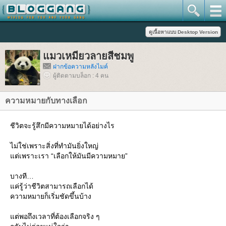
มวเหมียวลายสีชมพู
ฝากข้อความหลังไมค์
ผู้ติดตามบล็อก : 4 คน
ความหมายกับทางเลือก
ชีวิตจะรู้สึกมีความหมายได้อย่างไร
ไม่ใช่เพราะสิ่งที่ทำมันยิ่งใหญ่
ต่เพราะเรา “เลือกให้มันมีความหมาย”
บางที
ค่รู้ว่าชีวิตสามารถเลือกได้
ความหมายก็เริ่มชัดขึ้นบ้าง
ต่พอถึงเวลาที่ต้องเลือกจริง ๆ