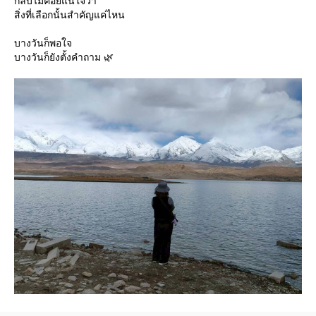
กลับไม่ค่อยแน่ใจว่า
สิ่งที่เลือกนั้นสำคัญแค่ไหน
บางวันก็พอใจ
บางวันก็ยังตั้งคำถาม 🌿