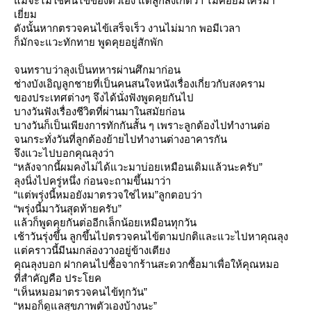
ม้จะไม่ใช้คนไข้ของตัวเอง แต่ลูกสังเกตว่า ไม่ค่อยมีใครมา
เยี่ยม
ดังนั้นหากตรวจคนไข้เสร็จเร็ว งานไม่มาก พอมีเวลา
ก็มักจะแวะทักทาย พูดคุยอยู่สักพัก
จนทราบว่าลุงเป็นทหารผ่านศึกมาก่อน
ช่างบังเอิญลูกชายที่เป็นคนสนใจหนังเรื่องเกี่ยวกับสงคราม
ของประเทศต่างๆ จึงได้นั่งฟังพูดคุยกันไป
บางวันฟังเรื่องชีวิตที่ผ่านมาในสมัยก่อน
บางวันก็เป็นเพียงการทักกันสั้น ๆ เพราะลูกต้องไปทำงานต่อ
จนกระทั่งวันที่ลูกต้องย้ายไปทำงานต่างอาคารกัน
จึงแวะไปบอกคุณลุงว่า
“หลังจากนี้ผมคงไม่ได้แวะมาบ่อยเหมือนเดิมแล้วนะครับ”
ลุงนิ่งไปครู่หนึ่ง ก่อนจะถามขึ้นมาว่า
“แต่พรุ่งนี้หมอยังมาตรวจใช่ไหม”ลูกตอบว่า
“พรุ่งนี้มาวันสุดท้ายครับ”
ล้วก็พูดคุยกันต่ออีกเล็กน้อยเหมือนทุกวัน
เช้าวันรุ่งขึ้น ลูกขึ้นไปตรวจคนไข้ตามปกติและแวะไปหาคุณลุง
ต่คราวนี้มีนมกล่องวางอยู่ข้างเตียง
คุณลุงบอก ฝากคนไปซื้อจากร้านสะดวกซื้อมาเพื่อให้คุณหมอ
ที่สำคัญคือ ประโยค
“เห็นหมอมาตรวจคนไข้ทุกวัน”
“หมอก็ดูแลสุขภาพตัวเองบ้างนะ”