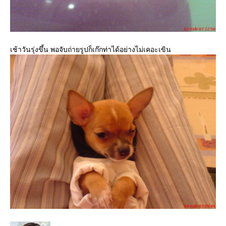
เช้าวันรุ่งขึ้น พอจับถ่ายรูปก็เก๊กท่าได้อย่างไม่เคอะเขิน