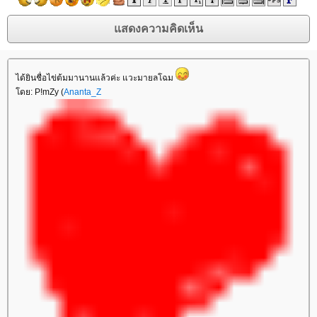
ได้ยินชื่อไข่ต้มมานานแล้วค่ะ แวะมายลโฉม
ดย: P!mZy (
Ananta_Z