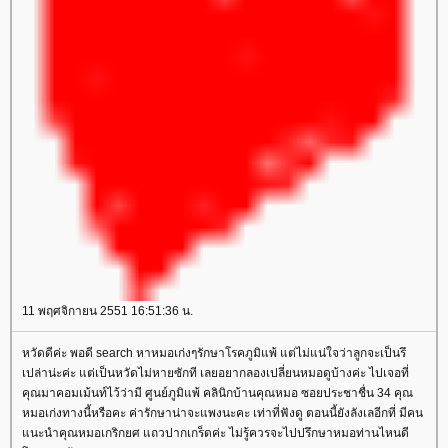
11 พฤศจิกายน 2551 16:51:36 น.
หวัดดีค่ะ พอดี search หาหมอเก่งๆรักษาโรคภูมิแพ้ แต่ไม่แน่ใจว่าลูกจะเป็นรึ
เปล่าน่ะค่ะ แต่เป็นหวัดไม่หายซักที เลยอยากลองเปลี่ยนหมอดูบ้างค่ะ ไปเจอที่
คุณมาคอมเม้นท์ไว้ว่ามี ศูนย์ภูมิแพ้ คลินิกบ้านคุณหมอ ซอยประชาชื่น 34 คุณ
หมอเก่งทางนี้หรือคะ ค่ารักษาน่าจะแพงนะคะ เท่าที่ฟังดู ตอนนี้ยังลังเลอีกที่ มีคน
นะนำคุณหมอเกริกยศ แถวปากเกร็ดค่ะ ไม่รู้ควรจะไปปรึกษาหมอท่านไหนดี