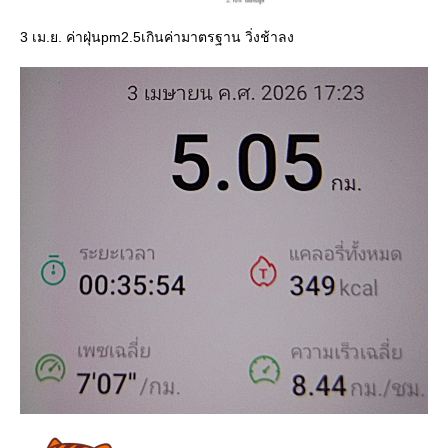
3 เม.ย. ค่าฝุ่นpm2.5เกินค่ามาตรฐาน วิ่งช้าลง