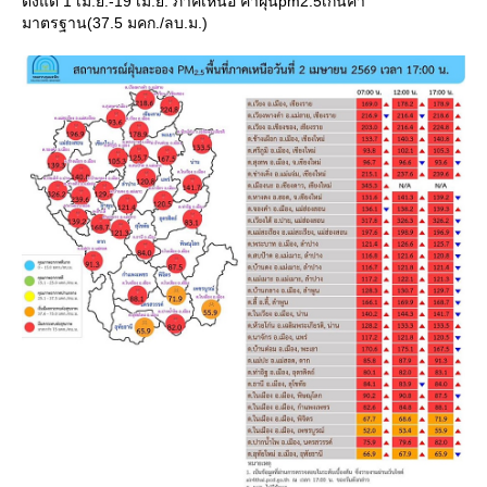
ตั้งแต่ 1 เม.ย.-19 เม.ย. ภาคเหนือ ค่าฝุ่นpm2.5เกินค่า
มาตรฐาน(37.5 มคก./ลบ.ม.)