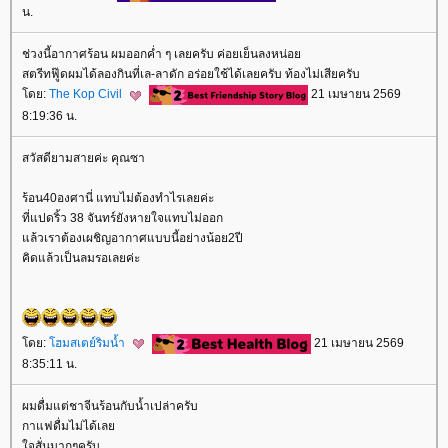
น.
ช่วงนี้อากาศร้อน ผมออกค่ำ ๆ เลยครับ ค่อยเย็นลงหน่อ
สตรีทฟู๊ดผมได้ลองกินที่เล-ลาดัก อร่อยใช้ได้เลยครับ ท้องไม่เสียครับ
ดย:
The Kop Civil
21 เมษายน 2569
8:19:36 น.
สวัสดียามสายค่ะ คุณซา
ร้อน40องศานี่ แทบไม่ต้องทำไรเลยค่ะ
ที่แปดริ้ว 38 จันทร์ยังหายใจแทบไม่ออก
ล้วเราต้องเผชิญอากาศแบบนี้อย่างน้อย2ปี
คิดแล้วเป็นลมรอเลยค่ะ
ดย:
ฮมสเตย์ริมน้ำ
21 เมษายน 2569
8:35:11 น.
ผมดื่มแต่ชาจีนร้อนกับน้ำเปล่าครับ
กาแฟดื่มไม่ได้เล
จสั่นมากๆครับ