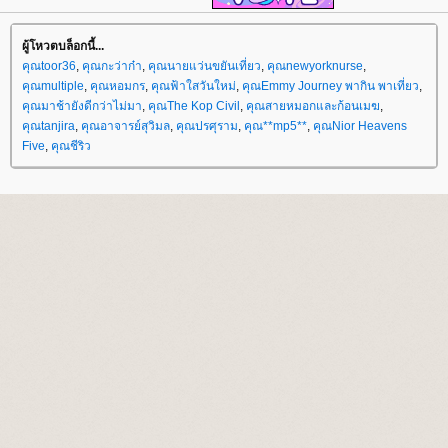
ผู้โหวตบล็อกนี้...
คุณtoor36
,
คุณกะว่าก๋า
,
คุณนายแว่นขยันเที่ยว
,
คุณnewyorknurse
,
คุณmultiple
,
คุณหอมกร
,
คุณฟ้าใสวันใหม่
,
คุณEmmy Journey พากิน พาเที่ยว
,
คุณมาช้ายังดีกว่าไม่มา
,
คุณThe Kop Civil
,
คุณสายหมอกและก้อนเมฆ
,
คุณtanjira
,
คุณอาจารย์สุวิมล
,
คุณปรศุราม
,
คุณ**mp5**
,
คุณNior Heavens
Five
,
คุณชีริว