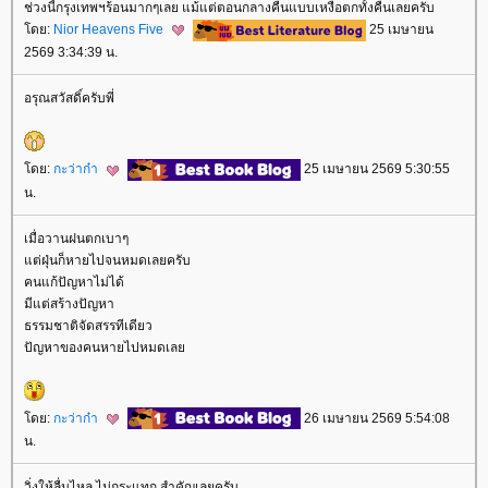
ช่วงนี้กรุงเทพฯร้อนมากๆเลย แม้แต่ตอนกลางคืนแบบเหงื่อตกทั้งคืนเลยครับ
ดย:
Nior Heavens Five
25 เมษายน
2569 3:34:39 น.
อรุณสวัสดิ์ครับพี่
ดย:
กะว่าก๋า
25 เมษายน 2569 5:30:55
น.
เมื่อวานฝนตกเบาๆ
ต่ฝุ่นก็หายไปจนหมดเลยครับ
คนแก้ปัญหาไม่ได้
มีแต่สร้างปัญหา
ธรรมชาติจัดสรรทีเดียว
ปัญหาของคนหายไปหมดเล
ดย:
กะว่าก๋า
26 เมษายน 2569 5:54:08
น.
วิ่งให้ลื่นไหล ไม่กระแทก สำคัญเลยครับ