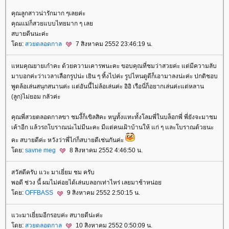
คุณลูกสาวน่ารักมาก ๆเลยค่ะ
คุณแม่ก็สวยแบบไทยมาก ๆ เล
สบายดีนนะค่ะ
ดย:
สวยตลอดกาล
7 สิงหาคม 2552 23:46:19 น.
หมคุณยายเก๋าคะ ด้วยความเคารพนะคะ ขอบคุณที่ชมว่าสวยค่ะ แต่มีความลับ
มาบอกค่ะว่าเวลาเลือกรูปน่ะ เยิน ๆ ทิ้งไปค่ะ รูปไหนดูดีก็เอามาลงน่ะค่ะ ปกติชอบ
พูดล้อเล่นสนุกสนานค่ะ แต่อันนี้ไม่ล้อเล่นค่ะ อิอิ เรือนี่ก็อยากเล่นค่ะแต่หลาน
(ลูก)ไม่ยอม กลัวค่ะ
คุณพี่สวยตลอดกาลขา ชมงี้ก็เขิลสิคะ หนูทั้งแทะทั้งโลมพี่ในบล็อกพี่ พี่ยังจะมาชม
เค้าอีก แล้วรถโบราณน่ะไม่มีนะคะ มีแต่คนเฝ้าบ้านให้ แก่ ๆ และโบราณด้วยนะ
คะ สบายดีค่ะ หวังว่าพี่ไก่ก็สบายดีเช่นกันค่ะ
ดย:
savne meg
8 สิงหาคม 2552 4:46:50 น.
สวัสดีครับ แวะ มาเยี่ยม ชม ครับ
พอดี ช่วง นี้ ผมไม่ค่อยได้เล่นบลอกเท่าไหร่ เลยมาช้าหน่อ
ดย:
OFFBASS
9 สิงหาคม 2552 2:50:15 น.
วะมาเยี่ยมอีกรอบค่ะ สบายดีน่ะค่ะ
ดย:
สวยตลอดกาล
10 สิงหาคม 2552 0:50:09 น.