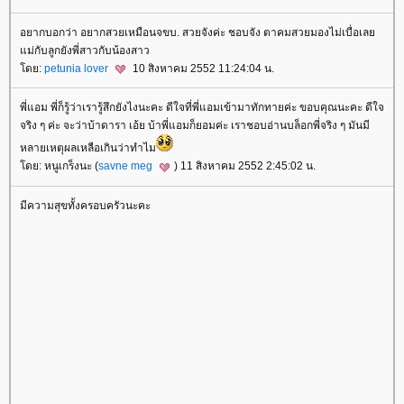
อยากบอกว่า อยากสวยเหมือนจขบ. สวยจังค่ะ ชอบจัง ตาคมสวยมองไม่เบื่อเล
ม่กับลูกยังพี่สาวกับน้องสาว
ดย:
petunia lover
10 สิงหาคม 2552 11:24:04 น.
พี่แอม พี่ก็รู้ว่าเรารู้สึกยังไงนะคะ ดีใจที่พี่แอมเข้ามาทักทายค่ะ ขอบคุณนะคะ ดีใจ
จริง ๆ ค่ะ จะว่าบ้าดารา เอ้ย บ้าพี่แอมก็ยอมค่ะ เราชอบอ่านบล็อกพี่จริง ๆ มันมี
หลายเหตุผลเหลือเกินว่าทำไม
ดย: หนูเกร็งนะ (
savne meg
) 11 สิงหาคม 2552 2:45:02 น.
มีความสุขทั้งครอบครัวนะคะ