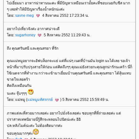
ไปเยี่ยมมา อาหารน่าทานนะคะ พี่มีปัญหาเหมือนเรามั้ยคะที่ชอบเนยกับชีส มาก
ๆ เลยทำให้มีปัญหาเรื่องน้ำหนักน่ะค่ะ
ดย:
savne meg
4 สิงหาคม 2552 17:23:34 น.
อยากไปเที่ยวจังค่ะ อากาศน่าจะดี
ดย:
sugarhoney
5 สิงหาคม 2552 11:29:43 น.
ถึง คุณศรันสนี และคุณสรยา ที่รัก
คุณแม่หมูอยากจะอัฟบล็อกจะแย่ แต่ที่แน่ๆ เนตที่บ้านมัน login มะได้เลย รอเจ้า
หน้าที่มาปรับปรุงสายให้ก่อน แต่คิดถึงๆๆ คุณแม่ยังสวยกะคุณลูกน่ารักนะคร้า นี่ก็
ช้เนตจากที่ทำงาน กว่าจะเข้ามาเยี่ยมบ้านคุณศรันสนี และคุณสรยา ได้ลุ้นแทบ
ขาดใจเลยคร้า
คิดถึงเหมือนกัน
นะคะ จุ๊บๆๆๆ
ดย: แม่หมู (
ม่หมูมหัศจรรย์
) 5 สิงหาคม 2552 15:59:49 น.
ภาพแต่ละที่สวยมากเลยค่ะ อยากไปมั่งจังเลยค่ะ ชอบทุกที่ที่ถ่ายเลยค่ะ แต่
ปราสาทเทพนิยายนี่รู้สึกจะหลอนไปนิดน่ะค่ะ อิอิ
ปล.หลังไมค์น่ะค่ะ ไม่ต้องคิดมากค่ะ
ขอบคุณมากๆค่ะ