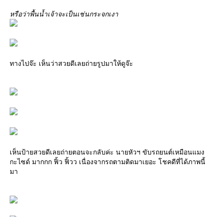
หรือว่าพื้นน้ำเจ้าจะเป็นเช่นกระจกเงา
ทางไปจ๊ะ เห็นว่าสวยดีเลยถ่ายรูปมาให้ดูจ๊ะ
เห็นป้ายสวยดีเลยถ่ายตอนจะกลับค่ะ นายหัวฯ ขับรถยนต์เหมือนแมง
กะไซด์ มากกก ฟิ้ว ฟิ้วว เนื่องจากรถตามติดมาเยอะ โชคดีที่ได้ภาพนี้
มา