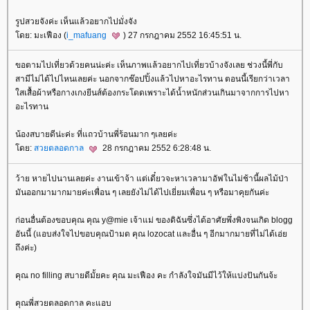
รูปสวยจังค่ะ เห็นแล้วอยากไปมั่งจัง
ดย: มะเฟือง (
i_mafuang
) 27 กรกฎาคม 2552 16:45:51 น.
ขอตามไปเที่ยวด้วยคนน่ะค่ะ เห็นภาพแล้วอยากไปเที่ยวบ้างจังเลย ช่วงนี้พี่กับ
สามีไม่ได้ไปไหนเลยค่ะ นอกจากช๊อปปิ้งแล้วไปหาอะไรทาน ตอนนี้เรียกว่าเวลา
สเสื้อผ้าหรือกางเกงยีนส์ต้องกระโดดเพราะได้น้ำหนักส่วนเกินมาจากการไปหา
อะไรทาน
น้องสบายดีน่ะค่ะ ที่แถวบ้านพี่ร้อนมาก ๆเลยค่ะ
ดย:
สวยตลอดกาล
28 กรกฎาคม 2552 6:28:48 น.
ว้าย หายไปนานเลยค่ะ งานเข้าจ้า แต่เดี๋ยวจะหาเวลามาอัฟในไม่ช้านี้ผลไม้ป่า
มันออกมามากมายค่ะเพื่อน ๆ เลยยังไม่ได้ไปเยี่ยมเพื่อน ๆ หรือมาคุยกันค่ะ
ก่อนอื่นต้องขอบคุณ คุณ y@mie เจ้าแม่ ของดิฉันซึ่งได้อาศัยพึ่งพิงจนเกิด blogg
อันนี้ (แอบส่งใจไปขอบคุณป้ามด คุณ lozocat และอื่น ๆ อีกมากมายที่ไม่ได้เอ่
ถึงค่ะ)
คุณ no filling สบายดีมั้ยคะ คุณ มะเฟือง คะ กำลังใจมันมีไว้ให้แบ่งปันกันจ้ะ
คุณพี่สวยตลอดกาล คะแอบ