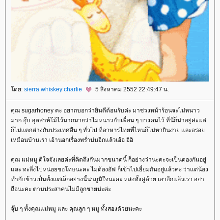
ดย:
sierra whiskey charlie
5 สิงหาคม 2552 22:49:47 น.
คุณ sugarhoney คะ อยากบอกว่ายินดีต้อนรับค่ะ มาช่วงหน้าร้อนจะไม่หนาว
มาก อุ๊บ อุตส่าห์โม้ไว้มากมายว่าไม่หนาวกับเพื่อน ๆ บางคนไว้ ที่นี่ก็น่าอยู่ค่ะแต่
ก็ไม่แตกต่างกับประเทศอื่น ๆ ทั่วไป ที่อาหารไทยที่ไหนก็ไม่หากินง่าย และอร่อ
เหมือนบ้านเรา เอ้านอกเรื่องพร่ำบ่นอีกแล้วเฮ้อ อิอิ
คุณ แม่หมู ดีใจจังเลยค่ะที่คิดถึงกันมากขนาดนี้ ก็อย่างว่านะคะจะเป็นดองกันอยู่
ละ ทะลึ่งไปหน่อยขอโทษนะคะ ไม่ต้องอัฟ ก็เข้าไปเยี่ยมกันอยู่แล้วค่ะ ว่าแต่น้อง
ทำกับข้าวเป็นตั้งแต่เล็กอย่างนี้น่าภูมิใจนะคะ หล่อทั้งคู่ด้วย เอาอีกแล้วเรา อย่า
ถือนะคะ ตามประสาคนไม่มีลูกชายน่ะค่ะ
จุ๊บ ๆ ทั้งคุณแม่หมู และ คุณลูก ๆ หมู ทั้งสองด้วยนะคะ