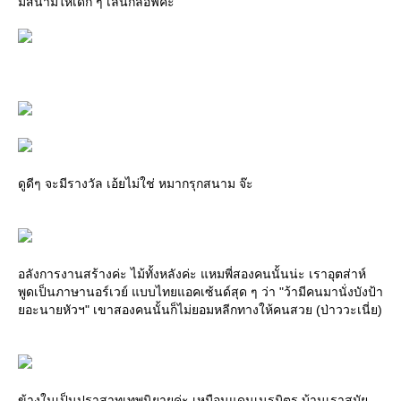
มีสนามให้เด็ก ๆ เล่นกลอฟค่ะ
ดูดีๆ จะมีรางวัล เอ้ยไม่ใช่ หมากรุกสนาม จ๊ะ
อลังการงานสร้างค่ะ ไม้ทั้งหลังค่ะ แหมพี่สองคนนั้นน่ะ เราอุตส่าห์
พูดเป็นภาษานอร์เวย์ แบบไทยแอคเซ้นด์สุด ๆ ว่า "ว้ามีคนมานั่งบังป้า
อะนายหัวฯ" เขาสองคนนั้นก็ไม่ยอมหลีกทางให้คนสวย (ป่าววะเนี่ย)
ข้างในเป็นปราสาทเทพนิยายค่ะ เหมือนแดนเนรมิตร บ้านเราสมั