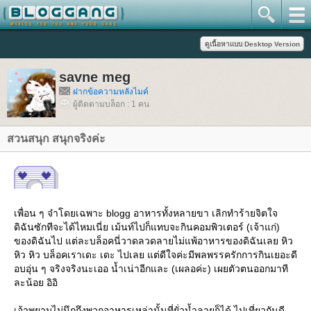
savne meg
ฝากข้อความหลังไมค์
ผู้ติดตามบล็อก : 1 คน
สวนสนุก สนุกจริงค่ะ
เพื่อน ๆ จ๋าโดยเฉพาะ blogg อาหารทั้งหลายขา เลิกทำร้ายจิตใจ
ดิฉันซักทีจะได้ไหมเนี่ย เม้นท์ไปก็แทบจะกินคอมพิวเตอร์ (เจ้าแก่)
ของดิฉันไป แต่ละบล็อคนี่วาดลวดลายไม่แพ้อาหารของดิฉันเลย หิว
หิว หิว บล็อคเราเดะ เดะ ไปเลย แต่ดีใจค่ะมีพลพรรครักการกินเยอะดี
อบอุ่น ๆ จริงจริงนะเออ น้ำเน่าอีกและ (เผลอค่ะ) เผยตัวตนออกมาที
ละน้อย อิอิ
เอ้าพยามไม่นึกถึงพวกอาหารเหล่านั้นที่ยั่วน้ำลายก็ได้ ไปเที่ยวกันดี