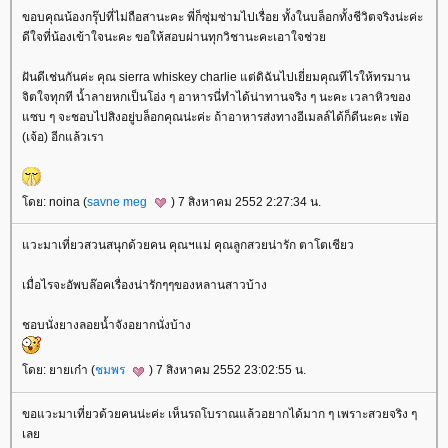
ขอบคุณน้องกรุ๊ปที่ไม่ถือสานะคะ พี่ก็ซุ่มซ่ามไปเรื่อย ทั้งในบล็อกทั้งชีวิตจริงน่ะค่ะ
ดีใจที่น้องเข้าใจนะคะ ขอให้สอบผ่านทุกวิชานะคะเอาใจช่ว
ฝันดีเช่นกันค่ะ คุณ sierra whiskey charlie แต่ดิฉันไปเยี่ยมคุณทีไรให้ทรมาน
จิตใจทุกที น้ำลายหกเป็นโอ่ง ๆ อาหารนี่ทำได้น่าทานจริง ๆ นะคะ เวลาหิวของ
ซบ ๆ จะชอบไปสิงอยู่บล็อกคุณน่ะค่ะ ถ้าอาหารส่งทางอีเมลล์ได้ก็ดีนะคะ เพ้อ
(เจ้อ) อีกแล้วเรา
ดย: noina (
savne meg
) 7 สิงหาคม 2552 2:27:34 น.
วะมาเที่ยวสวนสนุกด้วยคน คุณฯแม่ คุณลูกสวยน่ารัก ตาโตเชียว
เมื่อไรจะอัพบล๊อคเรื่องน่ารักๆๆของหลานสาวบ้าง
ชอบนั่งยางลอยน้ำจังอยากนั่งบ้าง
ดย: ยายเก๋า (
ชมพร
) 7 สิงหาคม 2552 23:02:55 น.
ขอแวะมาเที่ยวด้วยคนน่ะค่ะ เห็นรถโบราณแล้วอยากได้มาก ๆ เพราะสวยจริง ๆ
เล