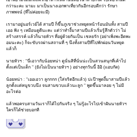
กว่านะคะ มามะ มาเป็นนางเอกพาเที่ยวกันอีกรอบดีกว่า รักษา
ภาพพจน์ (ที่ไม่ค่อยจะมี)
เรามาอยู่นอร์เวย์ได้ สามปี ก็ขึ้นภูเขาช่วงหยุดหน้าร้อนมันทั้ง สามปี
เออ ฟัง ๆ เหมือนดูดีนะคะ แต่ว่าทำงี้มาสามปีแล้วเริ่มรู้สึกตัวว่า ไม่
สร้างสรรค์ แล้วก็นายหัวฯ ที่อยู่ด้วยกันเป็น เชลยรัก (อย่าเพิ่งพะอีดพะ
อมนะคะ) ก็จะขับรถผ่านสถานที่ ๆ นึงทั้งสามปีที่ไปพักผ่อนวันหยุด
ล้วก็
นายหัวฯ : ’’นี่เอวากับน้อยหน่า ดูนั่นสิที่นั่นน่ะเป็นสวนสนุกที่เค้าไป
ตั้งแต่เป็นเด็ก ’’ (ยังไม่เป็นนายหัวฯ ) อย่างทุกวันนี้ อิอิ (แอบกัด)
น้อยหน่า : ’’เออเอวา ลูกกกก (ใส่จริตอีกแล้ว) ปะป๊าพูดงี้มาสามปีแล้ว
ลูกตั้งแต่หนูขวบนึง จนสามขวบแล้วนะลูก ’’ พูดขึ้นมาลอย ๆ ไม่มี
อะไรต่อ
ล้วพอครบสามวันเราก็ได้ไปกันจริง ๆ ไม่รู้อะไรไปเข้าฝันนายหัวฯ
ครก็ได้ช่วยบอกที