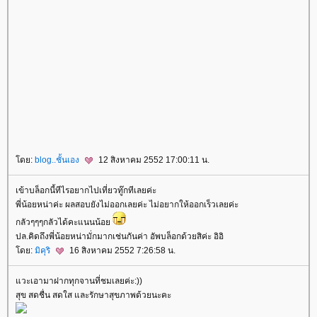
ดย:
blog..ชั้นเอง
12 สิงหาคม 2552 17:00:11 น.
เข้าบล็อกนี้ทีไรอยากไปเที่ยวทู๊กทีเลยค่ะ
พี่น้อยหน่าค่ะ ผลสอบยังไม่ออกเลยค่ะ ไม่อยากให้ออกเร็วเลยค่ะ
กลัวๆๆๆกลัวได้คะแนนน้อ
ปล.คิดถึงพี่น้อยหน่ามั่กมากเช่นกันค่า อัพบล็อกด้วยสิค่ะ อิอิ
ดย:
มิคุริ
16 สิงหาคม 2552 7:26:58 น.
วะเอามาฝากทุกจานที่ชมเลยค่ะ:))
สุข สดชื่น สดใส และรักษาสุขภาพด้วยนะคะ