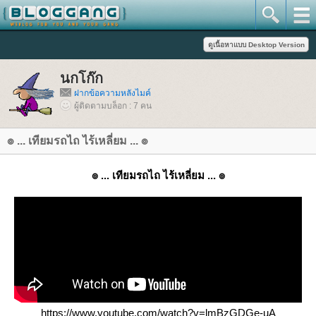
นกโก๊ก
ฝากข้อความหลังไมค์
ผู้ติดตามบล็อก : 7 คน
๏ ... เทียมรถไถ ไร้เหลี่ยม ... ๏
๏ ... เทียมรถไถ ไร้เหลี่ยม ... ๏
https://www.youtube.com/watch?v=lmBzGDGe-uA