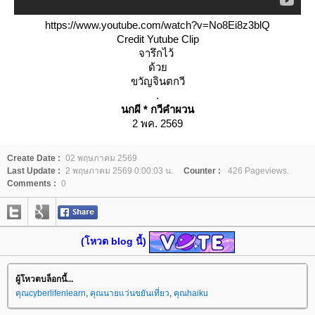
https://www.youtube.com/watch?v=No8Ei8z3blQ
Credit Yutube Clip
จารึกไว้ 
ด้วย
ขวัญจินตกวี
.
นกผี * กวีคำผวน
2 พค. 2569
Create Date :
02 พฤษภาคม 2569
Last Update :
2 พฤษภาคม 2569 0:00:03 น.
Counter :
426 Pageviews.
Comments :
0
(โหวต blog นี้)
ผู้โหวตบล็อกนี้...
คุณcyberlifenlearn
,
คุณนายแว่นขยันเที่ยว
,
คุณhaiku