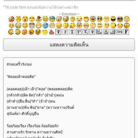
*ใช้ code html ตกแต่งข้อความได้เฉพาะสมาชิก
+
Emotion
+
#กลบทริ้วรังรอง
"#คอยเฝ้าคอยคิด"
(คอยคอย)(เฝ้า เฝ้า)"คอย" (พลอยพลอย)คิด
(กลัวกลัว)(ผิด ผิด)"กลัว" (มัวมัว)หม่น
(ทำทำ)(ฝืน ฝืน)"ทำ" (จำจำ)ทน
(ยามยาม)(พ้น พ้น)"ยาม" (หวามหวาม)จินต์
สุนันท์ยา ศักดิ์บุญยืน
ร้อยร้อยเรียง เรียงร้อย ถ้อยถ้อยถัก
สานสานรัก รักสาน หว่านหว่านศิลป์