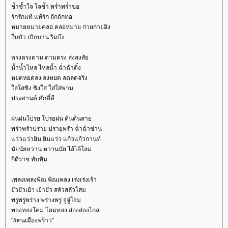
ช้ำช้ำใจ ใจช้ำ พร่ำพร่ำขอ
รักรักแท้ แท้รัก ถักถักทอ
หมายหมายคลอ คลอหมาย ก่ายก่ายอิง
บบัว เบิกบาน ริมบึง
ตรงตรงตาม ตามตรง สงสงสั
น้ำน้ำไหล ไหลน้ำ ฉ่ำฉ่ำติ๋ง
หยดหยดลง ลงหยด ลดลดจริง
สใสซิง ซิงใส ใส่ใส่พาน
ประศานต์ ศักดิ์ดี
ฝนฝนโปรย โปรยฝน ต้นต้นสา
พรำพรำปราย ปรายพรำ ฉ่ำฉ่ำซ่าน
ว่วแว่วยิน ยินแว่ว แก้วแก้วกานท์
นัยนัยหวาน หวานนัย ไล้ไล้โลม
กิติราช ทับทิม
เพลงเพลงพิณ พิณเพลง เร่งเร่งเร้า
ั่วยั่วเย้า เย้ายั่ว สลัวสลัวโสม
พรูพรูพร่าง พร่างพรู จู่จู่โจม
ทองทองโคม โคมทอง ส่องส่องไกล
"#ฅนเมืองพร้าว"