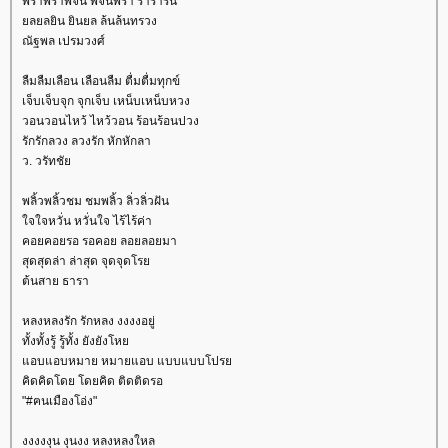
พร่ำพร่ำพจน์ พจน์พร่ำ ร่ำร่ำริน
ลยลยิน ยินยล ล้นล้นทรวง
ณัฐพล เปรมวงศ์
ลืมลืมเลือน เลือนลืม ตื่มตื่มทุกข์
เจ็บเจ็บจุก จุกเจ็บ เหน็บเหน็บหวง
วอนวอนไหว้ ไหว้วอน ร้อนร้อนปวง
รักรักลวง ลวงรัก หักหักลา
ว. วรัทชั
พลิ้วพลิ้วชม ชมพลิ้ว ลิ่วลิ่วฝัน
จใจหวั่น หวั่นใจ ไร้ไร้ค่า
คอยคอยรอ รอคอย ลอยลอยมา
สุดสุดล่า ล่าสุด จุดจุดโร
ต้นสาย ธารา
หลงหลงรัก รักหลง งงงงอยู่
ทั้งทั้งรู้ รู้ทั้ง ยังยังโห
อบแอบหมาย หมายแอบ แบบแบบโปร
คิดคิดโดย โดยคิด ติดติดรอ
"#ฅนเมืองโอ่ง"
งงงงงุน งุนงง หลงหลงใหล