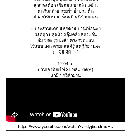
ลูกกระเดือก เผือกมัน ปากฟันเหม็น
คนกินกล้วย รวยร่ำ ย้ำประเด็น
ปล่อยให้เหมน เห็นหมี หนีข้ามแดน
.
๏ ประสาทแดก แหกด่าน บ้านเพื่อนพัง
ผลุดลุก ผลุดนั่ง คลุ้มคลั่ง หลังแอ่น
ล่ม รอด รุ่ง มุ่งล่า ตระกวดแลน
ไร้แบบแผน ตายแลนด์รู้ แค่กู้ภัย ๚ะ๛
( .. จิมิ จิมิ . - )
.
17.04 น.
( วันเอาทิตย์ ที่ 31 พค.. 2569 )
นกผี * กวีคำผวน
https://www.youtube.com/watch?v=dyj6qaJmsHc