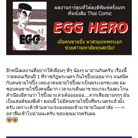
อีกหนึ่งผลงานที่อยากให้เพื่อนๆ พี่ๆ น้องๆ มาอ่านกันครับ เรื่องนี้
วาดตอนเรียนปี 1 ที่ราชภัฎพระนคร กินไข่ปิ้งบ่อยมากๆ จนสนิท
กับคนขายไข่ปิ้ง เลยเอาคนขายไข่ปิ้งมาเป็นพระเอกซะเลย ผม
ชอบคนขายไข่ปิ้งคนนี้มาก เวลาแกเดินมาขายแกจะร้องตะโกน
สำเนียงอีสานว่า ไข่ปิ้งมาแล่วเด้ออออออ....ลากเสียงยานๆๆๆ มัน
เป็นเสน่ห์ของพี่เค้า ตอนนี้ ไม่มีคนขายไข่ปิ้งที่พระนครแล้วมั้ง
ครับ เพราะเค้าห้ามหาบเร่แผงลอยเข้ามาขายในมหาลัย ----->
อย่าลืมเข้าไปอ่านนะครับ ขอบคุณมากครับผม