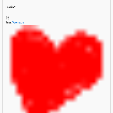
เจ๋งดีครับ
สู้สู้
ดย:
Worraps