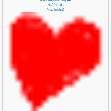
HaPPy ๆ ค่า
ดย:
สมรัศมี