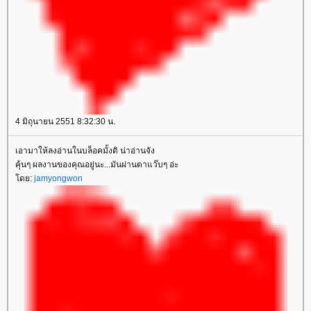
4 มิถุนายน 2551 8:32:30 น.
เอามาให้ลงอ่านในบล็อคมั้งดิ น่าอ่านจัง
คุ้นๆ ผลงานของคุณอยู่นะ...มันผ่านตาแว๊บๆ อ่ะ
ดย:
jamyongwon