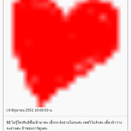
) 8 มิถุนายน 2551 10:00:53 น.
อิอิ ไม่รู้ใครถิบอิชั้นเข้ามาค่ะ เอิ้กกก ยังอ่านไม่จบค่ะ เซฟไว้แล้วค่ะ เดี๋ยวถ้าว่าง
จะอ่านค่ะ ป้าชอบการ์ตูนค่ะ