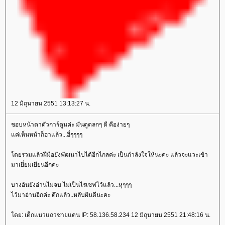
12 มิถุนายน 2551 13:13:27 น.
ชอบหน้าตาตัวการ์ตูนค่ะ มันดูตลกๆ ดี คือง่ายๆ
ค่เห็นหน้าก็ฮาแล้ว...ฮี่ๆๆๆๆ
ดยรวมแล้วฝีมือยังพัฒนาไปได้อีกไกลค่ะ เป็นกำลังใจให้นะคะ แล้วจะแวะเข้า
มาเยี่ยมเยียนอีกค่ะ
บางอันยังอ่านไม่จบ ไม่เป็นไรเซฟไว้แล้ว...หุๆๆๆ
ไว้มาอ่านอีกค่ะ ดึกแล้ว..หลับฝันดีนะคะ
ดย: เด็กแนวแถวชายแดน IP: 58.136.58.234 12 มิถุนายน 2551 21:48:16 น.