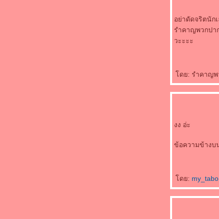
อย่าดัดจริตนัก
รำคาญพวกปากว่
วะะะะ
ดย: รำคาญพวกด
งง อ่ะ
ข้อความข้างบน
ดย:
my_tab