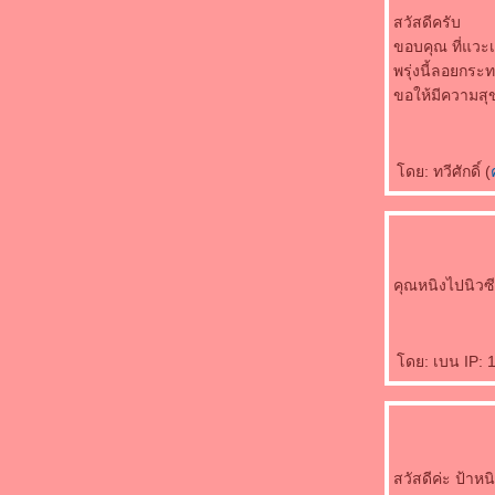
สวัสดีครับ
ขอบคุณ ที่แวะ
พรุ่งนี้ลอยกระ
ขอให้มีความสุ
ดย: ทวีศักดิ์ (
คุณหนิงไปนิวซี
ดย: เบน IP: 
สวัสดีค่ะ ป้าห