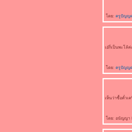
ดย:
ครูปัญญ
เอ๋ก็เป็นพะโล้ค
ดย:
ครูปัญญ
เห็นว่าซื้อตั๋
ดย: อนัญญา I