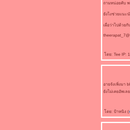
ถามหน่อยคับ พ
ังไงช่วยแนะน
เผื่อว่าไปด้วย
theerapat_7@
ดย: Tee IP: 
อายจังเพิ่งมา b
ังไม่เคยอัพ
ดย: ป้าหนิง (