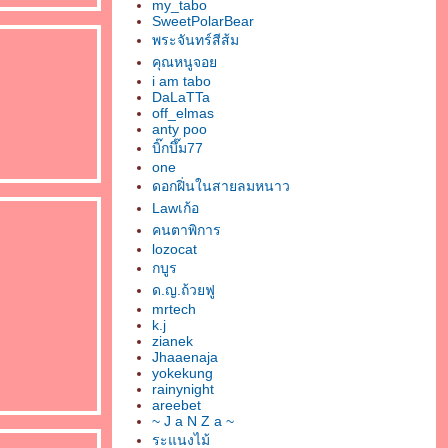
my_tabo
SweetPolarBear
พระจันทร์สีส้ม
คุณหนูจอ
i am tabo
DaLaTTa
off_elmas
anty poo
บิ๊กบึ๊ม77
one
ดอกฝิ่นในสายลมหนาว
Lawเก้อ
คนตาพิการ
lozocat
กบูร
ด.ญ.ถ้วยฟู
mrtech
k.j
zianek
Jhaaenaja
yokekung
rainynight
areebet
~ J a N Z a ~
ระแนงไม้