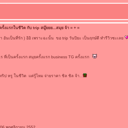
ั้งแรกในชีวิต กับ trip สมู๊ยยย...สมุย จ้า = + =
 อันเป็นที่รัก ) อิอิ เพราะฉะนั้น ขอ trip วันปิยะ เป็นฤกษ์ดี ทำรีวิวซะเล
ร ที่เป็นครั้งแรก สมุยครั้งแรก business TG ครั้งแรก
ทริป หรู ในชีวิต แต่รู้ไหม จ่ายราคา ชิล ชิล จ้า...
: 06 พฤศจิกายน 2552