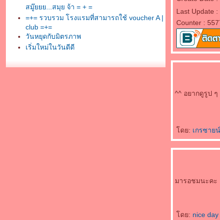
สมู๊ยยย...สมุย จ้า = + =
Last Update :
=+= รวบรวม โรงแรมที่สามารถใช้ voucher A |
Counter : 557
club =+=
วันหยุดกับมิตรภาพ
เริ่มใหม่ในวันดีดี
^^ อยากดูรูป ๆ
ดย:
เกรซายน
มารอชมนะคะ
ดย:
nice day 