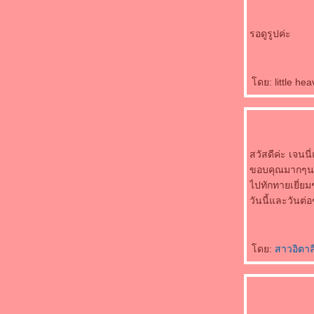
รอดูรูปค่ะ
ดย: little he
สวัสดีค่ะ เจนน
ขอบคุณมากๆนะค
ไปทักทายเยี่ยม
วันนี้และวันต่
ดย:
สาวอิตาล