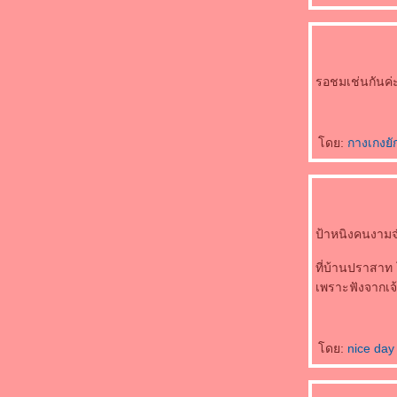
รอชมเช่นกันค่
ดย:
กางเกงยั
ป้าหนิงคนงามจ๋
ที่บ้านปราสาท
เพราะฟังจากเจ้
ดย:
nice day 