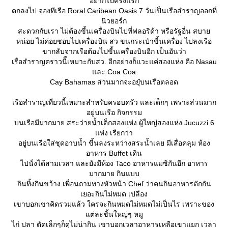
อยากไปครั้งแรก
ตกลงไป จองทีเรือ Roral Caribean Oasis 7 วันเป็นเรือสำราญออกที่
นิวยอร์ก
สะดวกกับเรา ไม่ต้องขี้นเครื่องบินไปที่ฟลอริด้า หรือรัฐอื่น สบา
หน่อย ไม่ค่อยชอบไปเครื่องบิน สว ขนกระเป๋าขี้นเครื่อง ไปลงเรือ
ขากลับจากเรือต้องไปขี้นเครื่องบินอีก เป็นอันว่า
เรื่อสำราญคราวนีืเหมาะกับสว. อีกอย่างก็แวะแค่สองแห่ง คือ Nasau
ละ Coa Coa
Cay Bahamas ส่วนมากจะอยุ๋บนเรือตลอด
เรือสำราญเที่ยวนี้เหมาะสำหรับครอบครัว และเด็กๆ เพราะส่วนมาก
อยู่บนเรือ กิจกรรม
บนเรือมีมากมาย สระว่ายน้ำเด็กสองแห่ง ผู้ใหญ่สองแห่ง Jucuzzi 6
ห่ง เรืยกว่า
อยู่บนเรือใส่ชุดอาบน้ำ ขี้นลงระหว่างสระน้ำเลย มีเสื่อคลุม ห้อง
อาหาร Buffet เดิน
ไปนั่งได้สามเวลา และยังมีห้อง Taco อาหารแมซิกันอีก อาหาร
มากมาย กินแบบ
กินทิ้งกินขว้าง เพื่อนถามทางหัวหน้า Chef ว่าคนกินอาหารตักกัน
เยอะกินไม่หมด เปลือง
เขาบอกเขาคิดรวมแล้ว ใครจะกินหมดไม่หมดไม่เป็นไร เพราะของ
ต่ละชิ้นใหญ่ๆ หมู
ไก่ ปลา ตัดเล็กๆก็ดุไม่น่ากิน เขาบอกเวลาอาหารเหลือเขาแยก เวลา