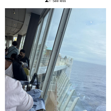
🌊✨ See less