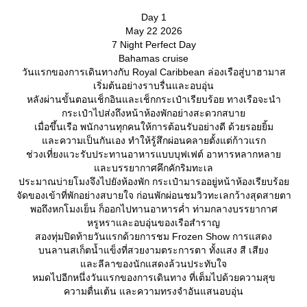
Day 1
May 22 2026
7 Night Perfect Day
Bahamas cruise
วันแรกของการเดินทางกับ Royal Caribbean ล่องเรือสู่บาฮามาส
เริ่มต้นอย่างราบรื่นและอบอุ่น
หลังผ่านขั้นตอนเช็กอินและเช็กกระเป๋าเรียบร้อย ทางเรือจะนำ
กระเป๋าไปส่งถึงหน้าห้องพักอย่างสะดวกสบา
เมื่อขึ้นเรือ พนักงานทุกคนให้การต้อนรับอย่างดี ด้วยรอยยิ้ม
ละความเป็นกันเอง ทำให้รู้สึกผ่อนคลายตั้งแต่ก้าวแรก
ช่วงเที่ยงแวะรับประทานอาหารแบบบุฟเฟต์ อาหารหลากหลา
ละบรรยากาศคึกคักริมทะเล
ประมาณบ่ายโมงจึงไปยังห้องพัก กระเป๋ามารออยู่หน้าห้องเรียบร้อ
จัดของเข้าที่พักอย่างสบายใจ ก่อนพักผ่อนชมวิวทะเลกว้างสุดสายตา
พอถึงหกโมงเย็น ก็ออกไปทานอาหารค่ำ ท่ามกลางบรรยากาศ
หรูหราและอบอุ่นของเรือสำราญ
สองทุ่มปิดท้ายวันแรกด้วยการชม Frozen Show การแสดง
บนลานสเก็ตน้ำแข็งที่สวยงามตระการตา ทั้งแสง สี เสียง
ละลีลาของนักแสดงล้วนประทับใจ
หมดไปอีกหนึ่งวันแรกของการเดินทาง ที่เต็มไปด้วยความสุข
ความตื่นเต้น และความทรงจำอันแสนอบอุ่น