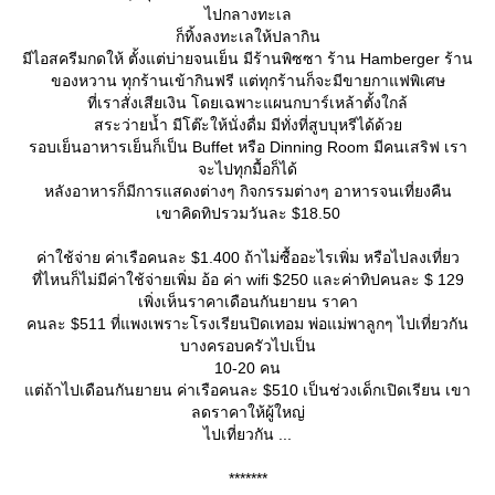
ไปกลางทะเล
ก็ทิ้งลงทะเลให้ปลากิน
มีไอสครีมกดให้ ตั้งแต่บ่ายจนเย็น มีร้านพิซซา ร้าน Hamberger ร้าน
ของหวาน ทุกร้านเข้ากินฟรี แต่ทุกร้านก็จะมีขายกาแฟพิเศษ
ที่เราสั่งเสียเงิน โดยเฉพาะแผนกบาร์เหล้าตั้งใกล้
สระว่ายน้ำ มีโต๊ะให้นั่งดื่ม มีทั่งที่สูบบุหรีได้ด้ว
รอบเย็นอาหารเย็นก็เป็น Buffet หรือ Dinning Room มีคนเสริฟ เรา
จะไปทุกมื้อก็ได้
หลังอาหารก็มีการแสดงต่างๆ กิจกรรมต่างๆ อาหารจนเที่ยงคืน
เขาคิดทิปรวมวันละ $18.50
ค่าใช้จ่าย ค่าเรือคนละ $1.400 ถ้าไม่ซื้ออะไรเพิ่ม หรือไปลงเที่ยว
ที่ไหนก็ไม่มีค่าใช้จ่ายเพิ่ม อ้อ ค่า wifi $250 และค่าทิปคนละ $ 129
เพิ่งเห็นราคาเดือนกันยายน ราคา
คนละ $511 ที่แพงเพราะโรงเรียนปิดเทอม พ่อแม่พาลูกๆ ไปเที่ยวกัน
บางครอบครัวไปเป็น
10-20 คน
ต่ถ้าไปเดือนกันยายน ค่าเรือคนละ $510 เป็นช่วงเด็กเปิดเรียน เขา
ลดราคาให้ผู้ใหญ่
ไปเที่ยวกัน ...
*******