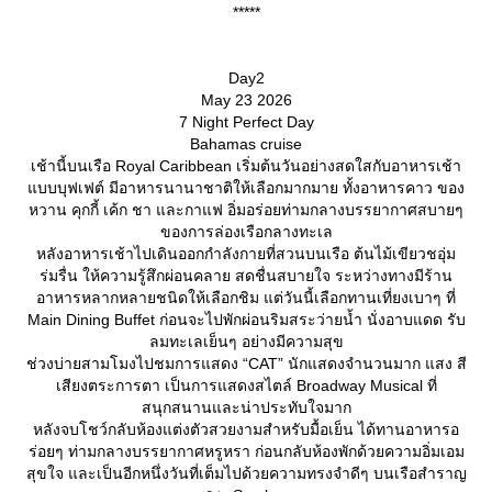
*****
Day2
May 23 2026
7 Night Perfect Day
Bahamas cruise
เช้านี้บนเรือ Royal Caribbean เริ่มต้นวันอย่างสดใสกับอาหารเช้า
บบบุฟเฟต์ มีอาหารนานาชาติให้เลือกมากมาย ทั้งอาหารคาว ของ
หวาน คุกกี้ เค้ก ชา และกาแฟ อิ่มอร่อยท่ามกลางบรรยากาศสบายๆ
ของการล่องเรือกลางทะเล
หลังอาหารเช้าไปเดินออกกำลังกายที่สวนบนเรือ ต้นไม้เขียวชอุ่ม
ร่มรื่น ให้ความรู้สึกผ่อนคลาย สดชื่นสบายใจ ระหว่างทางมีร้าน
อาหารหลากหลายชนิดให้เลือกชิม แต่วันนี้เลือกทานเที่ยงเบาๆ ที่
Main Dining Buffet ก่อนจะไปพักผ่อนริมสระว่ายน้ำ นั่งอาบแดด รับ
ลมทะเลเย็นๆ อย่างมีความสุข
ช่วงบ่ายสามโมงไปชมการแสดง “CAT” นักแสดงจำนวนมาก แสง สี
เสียงตระการตา เป็นการแสดงสไตล์ Broadway Musical ที่
สนุกสนานและน่าประทับใจมาก
หลังจบโชว์กลับห้องแต่งตัวสวยงามสำหรับมื้อเย็น ได้ทานอาหารอ
ร่อยๆ ท่ามกลางบรรยากาศหรูหรา ก่อนกลับห้องพักด้วยความอิ่มเอม
สุขใจ และเป็นอีกหนึ่งวันที่เต็มไปด้วยความทรงจำดีๆ บนเรือสำราญ