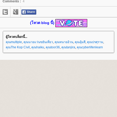
Comments :
4
(โหวต blog นี้)
ผู้โหวตบล็อกนี้...
คุณmultiple
,
คุณนายแว่นขยันเที่ยว
,
คุณทนายอ้วน
,
คุณอุ้มสี
,
คุณปรศุราม
,
คุณThe Kop Civil
,
คุณhaiku
,
คุณtoor36
,
คุณtanjira
,
คุณcyberlifenlearn