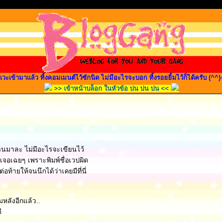
วะเข้ามาแล้ว ทิ้งคอมเมนต์ไว้ซักนิด ไม่มีอะไรจะบอก ทิ้งรอยยิ้มไว้ก็ได้ครับ (^^)
>> เข้าหน้าบล็อก ในหัวข้อ บ่น บ่น บ่น <<
ผ่านมาละ ไม่มีอะไรจะเขียนไว้
เจอเฉยๆ เพราะพิมพ์ชื่อเวปผิด
อท้ายให้จนนึกได้ว่าเคยมีที่นี่
ลังอีกแล้ว..
ี