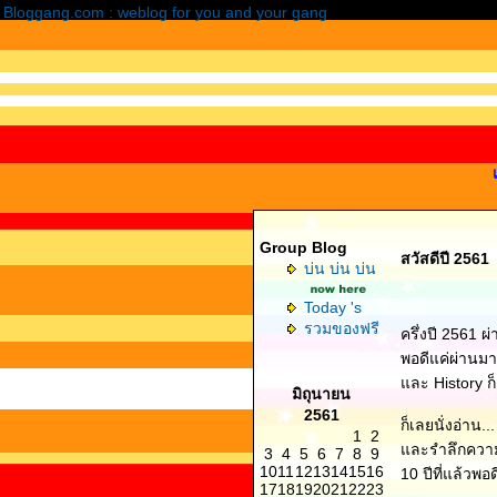
Bloggang.com : weblog for you and your gang
Group Blog
สวัสดีปี 2561
บ่น บ่น บ่น
Today 's
รวมของฟรี
ครึ่งปี 2561 
พอดีแค่ผ่านมา
ละ History ก็ต่
มิถุนายน
2561
ก็เลยนั่งอ่าน...
1
2
ละรำลึกความห
3
4
5
6
7
8
9
10
11
12
13
14
15
16
10 ปีที่แล้วพอด
17
18
19
20
21
22
23