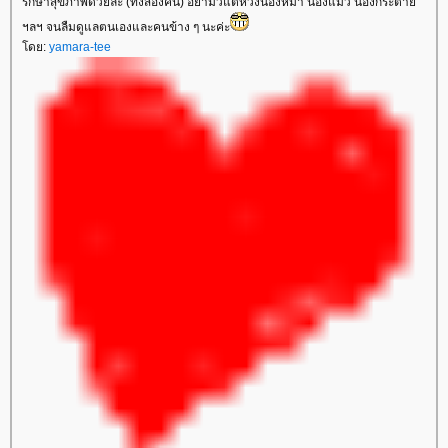
รักษาสุขภาพด้วยล่ะ (ทั้งสองคน) อย่ามัวแต่ห่วงน้องหมา น้องแมว น้องกระต่า
ฯลฯ จนลืมดูแลตนเองและคนข้าง ๆ นะค่ะ
ดย:
yamara-tee