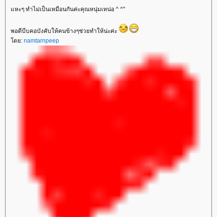
หะๆ ทำไม่เป็นเหมือนกันค่ะคุณหนุ่มเหน่อ ^ ^"
พอดีบีบคอบังคับให้คนข้างๆช่วยทำให้น่ะค่ะ
ดย:
namtarnpeep