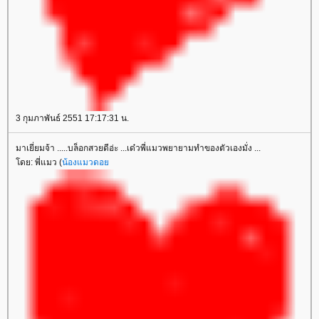
3 กุมภาพันธ์ 2551 17:17:31 น.
มาเยี่ยมจ้า .....บล็อกสวยดีอ่ะ ...เด๋วพี่แมวพยายามทำของตัวเองมั่ง ...
ดย: พี่แมว (
น้องแมวดอ