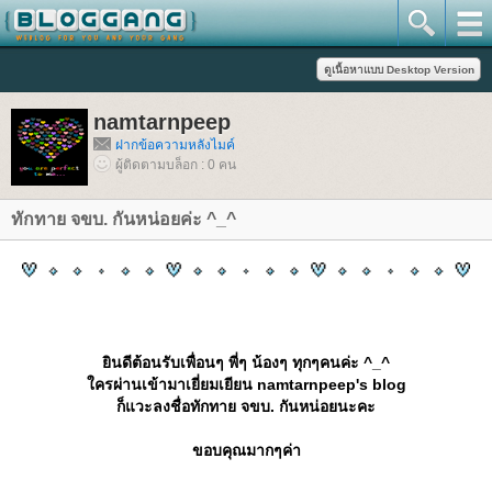
namtarnpeep
ฝากข้อความหลังไมค์
ผู้ติดตามบล็อก : 0 คน
ทักทาย จขบ. กันหน่อยค่ะ ^_^
ินดีต้อนรับเพื่อนๆ พี่ๆ น้องๆ ทุกๆคนค่ะ ^_^
ครผ่านเข้ามาเยี่ยมเยียน namtarnpeep's blog
ก็แวะลงชื่อทักทาย จขบ. กันหน่อยนะคะ
ขอบคุณมากๆค่า