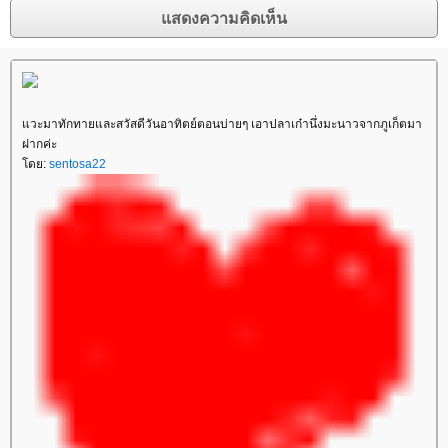
วะมาทักทายและสวัสดีวันอาทิตย์ตอนบ่ายๆ เอาปลาเก๋านึ่งมะนาวจากภูเก็ตมา
ฝากค่ะ
ดย:
sentosa22