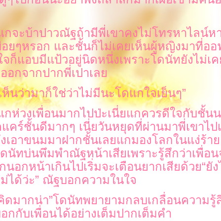
กจะบ้าปาวณัฐถ้ามีพี่เขาคงไม่โทรหาไลน์หาช
่อยๆหรอก และชั้นก็ไม่เคยเห็นผู้หญิงมาที่ออ
จก็แอบมีแป้วอยู่นิดหนึ่งเพราะโดนัทยังไม่เค
ักออกจากปากพี่เปาเล
เห็นว่ามาก็ใช่ว่าไม่มีนะโดแกใจเย็นๆ
”
กห่วงเพื่อนมากไปป่ะเนี่ยแกควรดีใจกับชั้นน
คร์ชั้นดีมากๆ เนี่ยวันหยุดที่ผ่านมาพี่เขาไปเ
็ยังเอาขนมมาฝากชั้นเลยแกมองโลกในแง่ร้าย
นัทบ่นพึมพำณัฐหน้าเสียเพราะรู้สึกว่าเพื่
อกนอกหน้าเกินไปเริ่มจะเตือนยากเสียด้ว
“
ังไ
่ได้ว่ะ
”
ณัฐบอกความในใจ
คิดมากน่า
”
ดนัทพยายามกลบเกลื่อนความรู้สึก
กับเพื่อนได้อย่างเต็มปากเต็มคำ