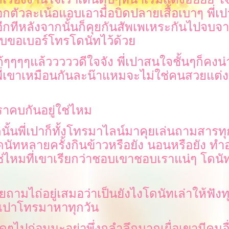
อกตัวละเน้อแอบเอามือบิดปลายเสื้อเบาๆ พี่เปา
ีกทีหลังจากนั้นก็คุยกันสัพเพเหระกันไปจบจา
อบขอเบอร์โทรโดนัทไว้ด้ว
ด้ๆๆๆๆแล้วววววดีใจจัง พี่เปาสนใจชั้นๆก็คงน่
่เขาเหมือนกันละน๊าแหมจะไม่ใช่คนสวยแต่งต
ราคบกันอยู่ใช่ไหม
นั้นพี่เปาก็ทั้งโทรมาไลน์มาคุยเล่นถามสารทุ
ดนัทหลายครั้งกินข้าวหรือยัง นอนหรือยัง ทำอ
่ไหมที่เขาเรียกว่าชอบเขาชอบเราแน่ๆ โดน
ยถามไถ่อยู่เสมอว่าเป็นยังไงโดนัทเล่าให้ฟังท
่พี่เปาโทรมาหาทุกวัน
ูๆไปก่อนนะอย่าพึ่งถลำลึกมากเผื่อเขามีคนอื่