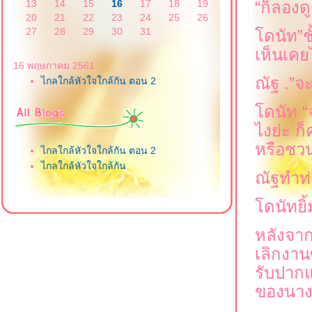
13
14
15
16
17
18
19
“
ก็ลองด
20
21
22
23
24
25
26
27
28
29
30
31
ดนัท
”
ช
เห็นเคย
16 พฤษภาคม 2561
ณัฐ .
”
จะ
ไกลใกล้หัวใจใกล้กัน ตอน 2
ดนัท
“
ไงย่ะ ก
หรือชวน
ไกลใกล้หัวใจใกล้กัน ตอน 2
ไกลใกล้หัวใจใกล้กัน
ณัฐทำท
ดนัทยิ้
หลังจากว
เลิกงาน
รับปาก
ของนา