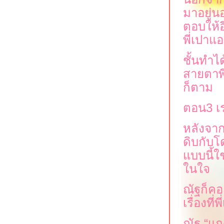
มาอยู่น
ตอบให้อ
พี่เปาแ
ชั้นทำไ
สายตาพี
ก็ตาม
ตอน
3
เ
หลังจาก
ดิบกับโ
บบนี้ใช
นใจ
ณัฐก็คอ
เรื่องที
ณัฐ
“
กด