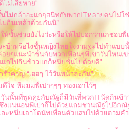
ูดิไม่เสียหา
”
ั้นไม่กล้าอะแกๆสนิทกับพวก
IT
หลายคนไม่ใช
ไปกินเหล้าด้วยกันนิ
”
ให้ชั้นช่วยยังไงว่ะหรือให้ไปบอกว่าแกชอบพี่
จะบ้าหรือไงชั้นหญิงไทยใจงามจะไปทำแบบนั้
็ค่อยๆแนะนำชั้นกับพวกเพื่อนๆพี่เขาวันไหนเข
แกไปกินข้าวแกก็หนีบชั้นไปด้วยดิ
”
่ารำคาญ
“
เออๆ ไว้วันหน้าละกัน
”
มดีใจ หึมมมพี่เปาๆๆๆ ท่องเอาไว้ๆ
ันนั้นที่พูดคุยกับณัฐก็มีวันที่พวก
IT
นัดกินข้า
ซึ่งแน่นอนพี่เปาก็ไปด้วยแถมชวนณัฐไปอีกณั
และหนีบเอาโดนัทเพื่อนตัวแสบไปด้วยตามคำบ
ง