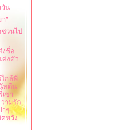
งวัน
มา
”
ปาชวนไป
งชื่อ
ต่งตัว
กล้พี่
นัทตืน
ี่เขา
ความรัก
เปาๆ
ิดหวัง