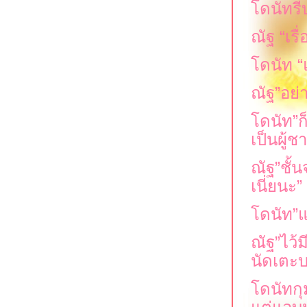
ดนัทรี
ณัฐ
“
เรื
ดนัท
“
ณัฐ
”
อย่
ดนัท
”
ก
เป็นผู้
ณัฐ
”
ชั้
เนี่ยนะ
”
ดนัท
”
ห
ณัฐ
”
ไว้
นัดเตะ
ดนัทกุ