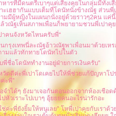
หารที่มีดนตรีเบาๆแต่เสียงคุยในกลุ่มมีทั้งเส
าะเฮฮากันแบบเต็มที่โดนัทนั่งข้างณัฐ ส่วนพี่เ
้ามมีผู้หญิงในแผนกนั่งอยู่ด้วยราวๆ
2
คน แค่นี
ล้วณัฐเห็นสภาพเพื่อนก็พยายามชวนพี่เปาคุ
เปาคนจังหวัดไหนครับพี่
“
นกรุงเทพนี่ละณัฐอ้าวณัฐพาเพื่อนมาด้วยเหร
ามแล้วทักทายโดนัทไปในตัว
บพี่ชื่อโดนัททำงานอยู่ฝ่ายการเงินครับ
”
หวัดดีค่ะพี่เปาโดเคยไปให้พี่ช่วยแก้ปัญหาโ
ค่ะพี่
”
๋อจำได้ๆ ยังมาเจอกันตอนออกจากห้องเชือดด
ไปหัวเราะไปเบาๆ อุ้ยยยคนอะไรน่ารักอะ
ช่ค่ะพี่ยังยิ้มให้หนูเล
”
หพี่เปาคุยกับเราด้ว
รื่องงานใจเราเต้นตุ้บๆหน้าเริ่มแดงฮึยยย 