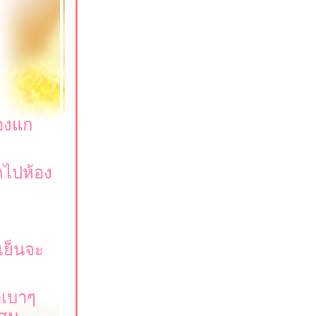
้องแก
กไปห้อง
เย็นจะ
อเบาๆ