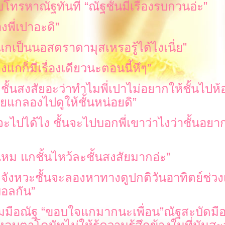
บโทรหาณัฐทันที
“
ณัฐชั้นมีเรื่องรบกวนอ่ะ
”
่องพี่เปาอะดิ
”
กเป็นนอสตราดามุสเหรอรู้ได้ไงเนี่
”
างแกก็มีเรื่องเดียวนะตอนนี้หึๆ
”
็ชั้นสงสัยอะว่าทำไมพี่เปาไม่อยากให้ชั้นไปห
ชายแกลองไปดูให้ชั้นหน่อยดิ
”
นจะไปได้ไง ชั้นจะไปบอกพี่เขาว่าไงว่าชั้นอยา
ม แกชั้นไหว้ละชั้นสงสัยมากอ่ะ
”
มีจังหวะชั้นจะลองหาทางดูปกติวันอาทิตย์ช่วง
บอลกัน
”
มมือณัฐ
“
ขอบใจแกมากนะเพื่อน
”
ณัฐสะบัดมื