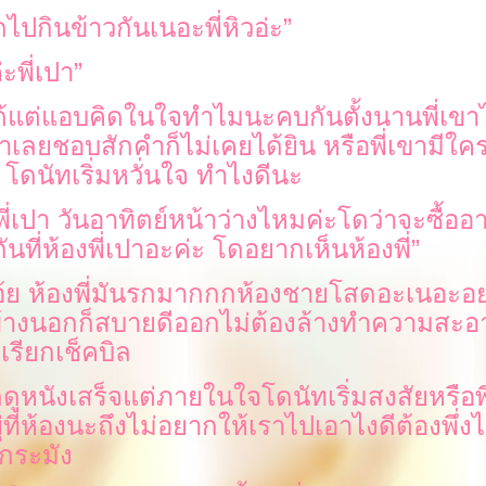
ปกินข้าวกันเนอะพี่หิวอ่ะ
”
่ะพี่เปา
”
้แต่แอบคิดในใจทำไมนะคบกันตั้งนานพี่เขา
ราเลยชอบสักคำก็ไม่เคยได้ยิน หรือพี่เขามีใคร
โดนัทเริ่มหวั่นใจ
ทำไงดีนะ
พี่เปา วันอาทิตย์หน้าว่างไหมค่ะโดว่าจะซื้อ
นที่ห้องพี่เปาอะค่ะ โดอยากเห็นห้องพี่
”
้ย ห้องพี่มันรกมากกกห้องชายโสดอะเนอะอย
ข้างนอกก็สบายดีออกไม่ต้องล้างทำความสะอ
าเรียกเช็คบิล
ดูหนังเสร็จแต่ภายในใจโดนัทเริ่มสงสัยหรือพ
่ที่ห้องนะถึงไม่อยากให้เราไปเอาไงดีต้องพึ่งไ
วกระมัง