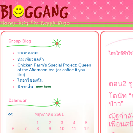
ขนมนมเน
ไกลใกล้หัวใจ
ท่องเที่ยวลัลล้า
Chicken Farm's Special Project: Queen
of the Afternoon tea (or coffee if you
like)
ไดอารี่ของฉัน
ตอน
2
ร
นิยายสั้น
ดนัท
“
ป่าว
”
<<
พฤษภาคม 2561
ณัฐกำลั
เพื่อนส
1
2
3
4
5
6
7
8
9
10
11
12