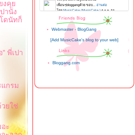
ียงคุ
ปานั่ง
้โดนัทก็
Webmaster - BlogGang
[Add MusicCake's blog to your web]
อ
”
พี่เปา
Bloggang.com
ปรแกรม
้วยใช่
ยอะ
ใจจะออก