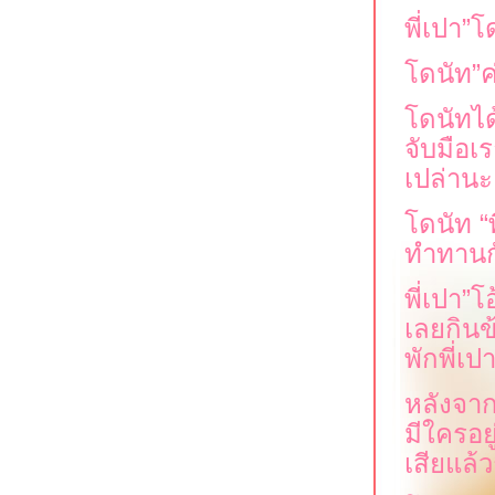
พี่เปา
”
ดไ
ดนัท
”
ค
ดนัทได
จับมือเ
เปล่านะ 
ดนัท
“
ทำทานกั
พี่เปา
”
อ
เลยกิน
พักพี่เป
หลังจาก
มีใครอยู
เสียแล้