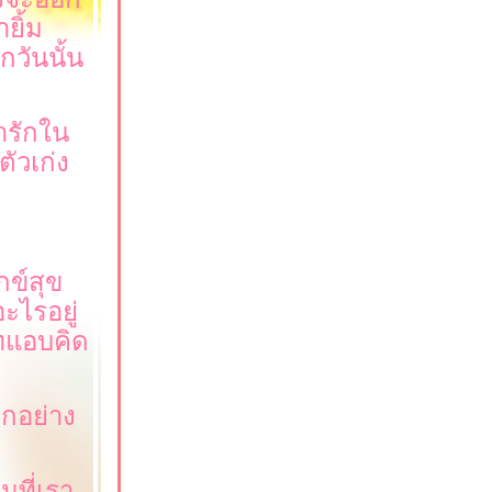
ยิ้ม
กวันนั้น
ารักใน
ัวเก่ง
กข์สุข
ะไรอยู่
ัทแอบคิด
ุกอย่าง
นที่เรา