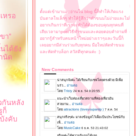
ตั้งแต่เข้ามาแอบอ่านใน blog นี้ก็ทำให้เกิดแรง
่เหรอ
บันดาลใจเล็กๆ ทำให้รู้สึกว่าทำขนมไม่ง่ายและไม่
อยากเกินกว่าที่เราจะทำได้ต้องขอบคุณทุกคนที่
เสียเวลามาpostวิธีทำขนมและคอยตอบคำถามที่
เขา
”
อยากรู้สำหรับคนหน้าใหม่อย่างเราๆและวันนี้ก็
เลยอยากมีส่วนร่วมกับทุกคน มือใหม่หัดทำขนม
นได้ยัง
ละหัดทำบล็อก สวัสดีทุกคนค่ะ :)
านัด
New Comments
วกันหลัง
ฐก็
ังคับ