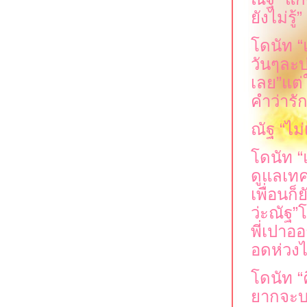
ังไม่รู้
”
ดนัท
“
วันๆละบ
เล
”
ต่ใ
คำว่าร
ณัฐ
“
ไม่
ดนัท
“
ดูแลเทคแ
เพื่อนก
ว่ะณัฐ
”
ด
พี่เปาอ
อดห่วงไม
ดนัท
“
ากจะบอก