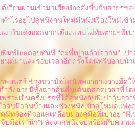
ได้เวียนผ่านเข้ามาเสียง
line
ดังขึ้นกับสายๆขอ
ำไรอยู่ไปดูหนังกันใหม่มีหนังเรื่องใหม่เข้า
นมารีบเด้งออกจากเตียงแทบไม่ทันตายๆพี่เ
พิมพ์
line
ตอบทันที
“
ค่ะพี่เปาแล้วเจอกัน
”
เปาส่
นต์มาและรอบเวลาอีกครั้งโดนัทรีบอาบน้ำแ
พยนตร์ ข้างขวามือโดนัทพยายามวางมือให้ใ
กำลังฉายมีทั้งฉากลุ้นตื่นเต้นตลอดเวลาที่โด
เพราะเป็นครั้งแรกที่ได้ดูหนังกับพี่เปาลุ้นๆว่าพ
มือจับมือกันบ้างและช่วงหนังเข้าสู่โหมดแห่ง
นัทจ้องที่จอแต่เหลือบมองดูมือพี่เปาอยู่
“
พี่
จับมือเราน๊า
”
หลังจากหนังจบพร้อมกับความผ