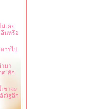
ไม่เค
อื่นหรือ
อาหารไป
่ามา
าด
”
สัก
ี่เขาจะ
อ้ณัฐอีก