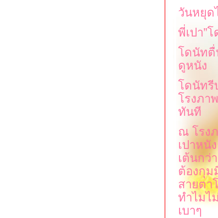
วันหยุด
พี่เปา
”
ดท
ดนัทตื่
ดูหนัง
ดนัทรีบ
รงภาพย
ทันที
ณ โรงภา
เปาหนัง
เต้นกว่า
ต้องกุม
สายตาโด
ทำไมไม่
เบาๆ