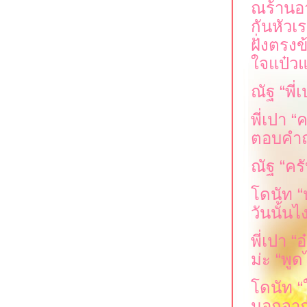
ณร้านอา
กันหัวเร
ฝั่งตรงข
จแป๋วแ
ณัฐ
“
พี่
พี่เปา
“
ค
ตอบคำถ
ณัฐ
“
ครั
ดนัท
“
วันนั้นไง
พี่เปา
“
อ
ม่ะ
“
พูด
ดนัท
“
นอกจากเ