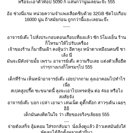
หรือจะเอาตัวท้อป 5090 ก็ แสนกว่านู่นเลยนะจ๊ะ 555
อ้อ ช่วงนี่แรม หน่วยความจำแพงเลือดซิบด้วย 32GB ซัดไปเกือบ
16000 นู่น ถ้าสมัยก่อน ถูกกว่านี้แยะเลยนะจ๊ะ
......
อาจารย์เต๊ะ ไปสั่งประกอบตอนเกือบเที่ยงแล้ว ซัก 5โมงเย็น ร้าน
ก็โทรมาให้ไปรับเครื่อง
เจ้าของร้าน ก็มายืนเฝ้า คงลุ้นว่า อีตาลุง หน้าตาเหมือนคนขี่ ซา
เล้ง นี่
มันจะมีตังจ่ายมั้ย เพราะ อาจารย์เต๊ะ ความรีบเลย แต่งตัวเสื้อยืด
เก่าๆกางเกงก็โทรมๆไป 555
เด็กที่ร้าน เห็นหน้าอาจารย์เต๊ะ เอ่ยปากถาม ลุงเอาคอมไปทำไร
เนี่
สเปคสูงปรี๊ด ซะขนาดนี้ ลุงจะเอาไปเทรดหุ้น ต่อ 4จอ หรือไง
สงสัยจัง
อาจารย์เต๊ะ บอก เปล่า เอามา เล่นเน็ต ดูติ๊กต๊อก สาวๆเต้น เฉยๆ
อิอิ
เด็กมันคงคิดในใจ ว่า เสียของจริงๆเล้ยยย 555
....
จ่ายตังเสร็จ อุ้มคอม ใส่รถกลับมา นั่งเล็งดูแล้ว อ้าวเคสมันยังใส่
พัดลมได้อีกตั้งหลายตัวนี่นา