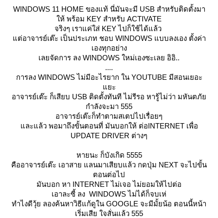
WINDOWS 11 HOME ของแท้ นี่มันจะมี USB สำหรับติดตั้งมา
ห้ พร้อม KEY สำหรับ ACTIVATE
จริงๆ เราแค่ใส่ KEY ไปก็ใช้ได้แล้ว
ต่อาจารย์เต๊ะ เป็นประเภท ชอบ WINDOWS แบบลงเอง ตั้งค่า
เองทุกอย่าง
เลยจัดการ ลง WINDOWS ใหม่เองซะเลย อิอิ..
....
การลง WINDOWS ไม่มีอะไรยาก ใน YOUTUBE มีสอนเยอะ
ะ
อาจารย์เต๊ะ ก็เสียบ USB ติดตั้งทันที ไม่รีรอ หารู้ไม่ว่า มหันตภั
กำลังจะมา 555
อาจารย์เต๊ะก็ทำตามสเตปไปเรื่อยๆ
ละแล้ว พอมาถึงขั้นตอนที่ มันบอกให้ ต่อINTERNET เพื่อ
UPDATE DRIVER ต่างๆ
หายนะ ก็บังเกิด 5555
คืออาจารย์เต๊ะ เอาสาย แลนมาเสียบแล้ว กดปุ่ม NEXT จะไปขั้น
ตอนต่อไป
มันบอก หา INTERNET ไม่เจอ ไม่ยอมให้ไปต่อ
เอาละซี้ ลง WINDOWS ไม่ได้ก็จบเห่
ทำไงดีวุ้ย ลองค้นหาวิธีแก้ดูใน GOOGLE จะมีมั้ยน้อ ตอนนี้หน้า
เริ่มเสีย ใจสั่นแล้ว 555