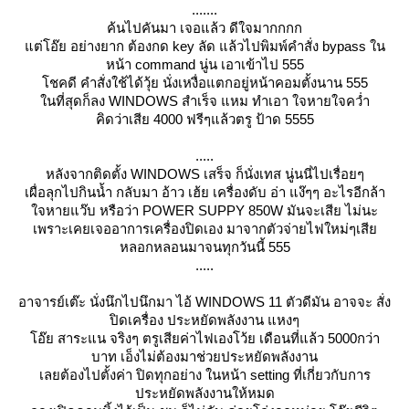
.......
ค้นไปคันมา เจอแล้ว ดีใจมากกกก
ต่โอ๊ย อย่างยาก ต้องกด key ลัด แล้วไปพิมพ์คำสั่ง bypass ใน
หน้า command นู่น เอาเข้าไป 555
ชคดี คำสั่งใช้ได้วุ้ย นั่งเหงื่อแตกอยู่หน้าคอมตั้งนาน 555
นที่สุดก็ลง WINDOWS สำเร็จ แหม ทำเอา ใจหายใจคว่ำ
คิดว่าเสีย 4000 ฟรีๆแล้วตรู ป้าด 5555
.....
หลังจากติดตั้ง WINDOWS เสร็จ ก็นั่งเทส นู่นนี่ไปเรื่อยๆ
เผื่อลุกไปกินน้ำ กลับมา อ้าว เฮ้ย เครื่องดับ อ่า แง๊ๆๆ อะไรอีกล้า
จหายแว๊บ หรือว่า POWER SUPPY 850W มันจะเสีย ไม่นะ
เพราะเคยเจออาการเครื่องปิดเอง มาจากตัวจ่ายไฟใหม่ๆเสี
หลอกหลอนมาจนทุกวันนี้ 555
.....
อาจารย์เต๊ะ นั่งนึกไปนึกมา ไอ้ WINDOWS 11 ตัวดีมัน อาจจะ สั่ง
ปิดเครื่อง ประหยัดพลังงาน แหงๆ
อ๊ย สาระแน จริงๆ ตรูเสียค่าไฟเองโว้ย เดือนที่แล้ว 5000กว่า
บาท เอ็งไม่ต้องมาช่วยประหยัดพลังงาน
เลยต้องไปตั้งค่า ปิดทุกอย่าง ในหน้า setting ที่เกี่ยวกับการ
ประหยัดพลังงานให้หมด