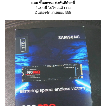
ถม ขึ้นสถานะ ส่งทันทีด้วยซี้
อีแบบนี้ ไม่ไหวแล้วววว
มันต้องจัดมาเล้ยยย 555