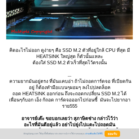
คิดอะไรไม่ออก ดูง่ายๆ คือ SSD M.2 ตัวที่อยู่ใกล้ CPU ที่สุด มี
HEATSINK ใหญ่สุด ก็ตัวนั้นแหละ
ต้องใส่ SSD M.2 ตัวเร็วที่สุดไว้ตรงนั้น
...
ความยากมันอยู่ตรง ที่มันแคบอ่า ถ้าไม่ถอดการ์ดจอ ที่เบียดกัน
อยู่ ก็ต้องทำมือแบนๆผอมๆ ลงไปปลดล็อค
ถอด HEATSINK ออกก่อน ถึงจะถอดกเปลี่่ยน SSD M.2 ได้
เพื่อนๆก้บอก เอ็ง ก้ถอด การ์ดจอออกไปก่อนซี้ มันจะไปยากอา
ราย555
อาจารย์เต๊ะ ขอบอกเลยว่า สุภาษิตช่าง กล่าวไว้ว่า
อะไรที่มันดีอยุ่แล้ว อย่าไปยุ่งไปแตะไปถอดมัน
เพราะ ของพวกนี้ถอดเข้า ถอดออกบ่อยๆ ขั้วหลวม ช็อตขึ้นมาละ
BlogGang.com ใช้คุกกี้เพื่อพัฒนาประสบการณ์การใช้งานของคุณ
อ่านเพิ่มเติมได้ที่นี่
ก็ บรรลัยสถานเดียว 555