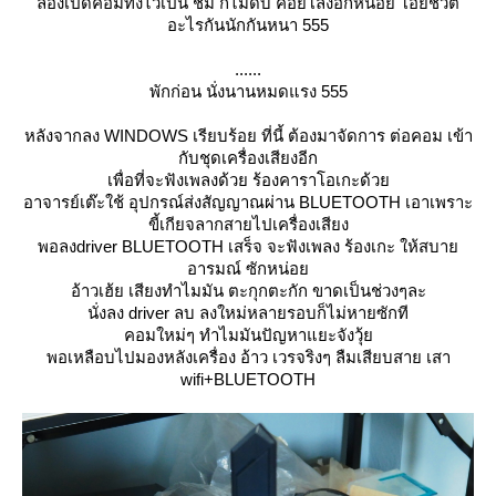
ลองเปิดคอมทิ้งไว้เป็น ชม ก็ไม่ดับ ค่อยโล่งอกหน่อย โอ๊ยชีวิต
อะไรกันนักกันหนา 555
......
พักก่อน นั่งนานหมดแรง 555
หลังจากลง WINDOWS เรียบร้อย ที่นี้ ต้องมาจัดการ ต่อคอม เข้า
กับชุดเครื่องเสียงอีก
เพื่อที่จะฟังเพลงด้วย ร้องคาราโอเกะด้ว
อาจารย์เต๊ะใช้ อุปกรณ์ส่งสัญญาณผ่าน BLUETOOTH เอาเพราะ
ขี้เกียจลากสายไปเครื่องเสียง
พอลงdriver BLUETOOTH เสร็จ จะฟังเพลง ร้องเกะ ให้สบา
อารมณ์ ซักหน่อ
อ้าวเฮ้ย เสียงทำไมมัน ตะกุกตะกัก ขาดเป็นช่วงๆละ
นั่งลง driver ลบ ลงใหม่หลายรอบก็ไม่หายซักที
คอมใหม่ๆ ทำไมมันปัญหาแยะจังวุ้
พอเหลือบไปมองหลังเครื่อง อ้าว เวรจริงๆ ลืมเสียบสาย เสา
wifi+BLUETOOTH