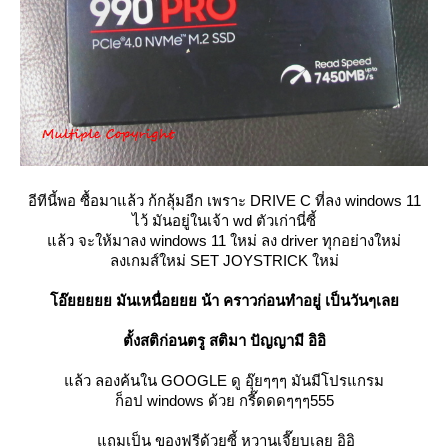
อีทีนี้พอ ซื้อมาแล้ว ก้กลุ้มอีก เพราะ DRIVE C ที่ลง windows 11
ไว้ มันอยู่ในเจ้า wd ตัวเก่านี่ซี้
ล้ว จะให้มาลง windows 11 ใหม่ ลง driver ทุกอย่างใหม่
ลงเกมส์ใหม่ SET JOYSTRICK ใหม่
อ๊ยยยยย มันเหนื่อยยย น้า คราวก่อนทำอยู่ เป็นวันๆเล
ตั้งสติก่อนตรู สติมา ปัญญามี อิอิ
ล้ว ลองค้นใน GOOGLE ดู อุ๊ยๆๆๆ มันมีโปรแกรม
ก็อป windows ด้วย กรี๊ดดดๆๆๆ555
ถมเป็น ของฟรีด้วยซี้ หวานเจี๊ยบเลย อิอิ