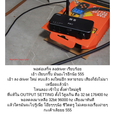
พอต่อเสร็จ ลงdriver เรียบร้อ
เอ้า เงียบกริ๊บ มันอะไรอีกน้อ 555
เอ้า ลง driver ใหม่ ลบแล้ว ลงใหม่อีก หลายรอบ เสียงก็ยังไม่มา
เหนื่อยแล้วน้า
ไหนลอง เข้าไป ตั้งค่าใหม่ดูซิ
ที่แท้ใน OUTPUT SETTING ตั้งไว้สูงเกิน คือ 32 bit 176400 hz
พอลดลงมาเหลือ 32bit 96000 hz เสียงมาทันที
ล้วใครมันจะไปรู้เนี่ย โอ๊ยๆๆๆน้อ ชีวิตตรู ไม่เคยเจอเรื่องง่ายๆ
กะเค้าเล้ยยย 555