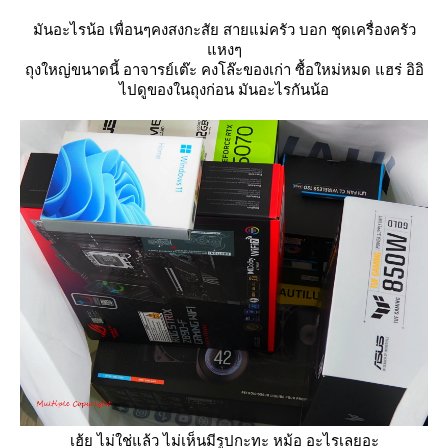
มันอะไรน้อ เพื่อนๆคงสงกะสัย สายแม่ครัว บอก ชุดเครื่องครัว
หงๆ
ถุงใหญ่ขนาดนี้ อาจารย์เต๊ะ คงโล๊ะของเก่า ซื้อใหม่หมด แฮร่ อิอิ
ไปดูของในถุงก่อน มันอะไรกันน้อ
เฮ้ย ไม่ใช่แล้ว ไม่เห็นมีรูปกะทะ หม้อ อะไรเลยอะ