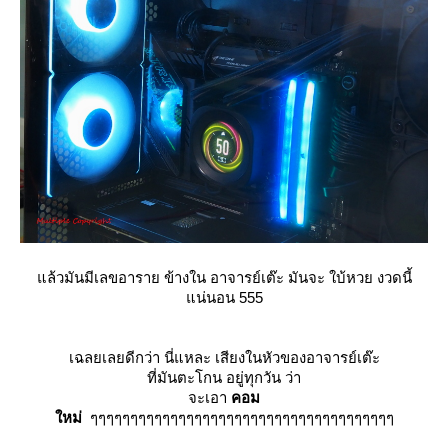
ล้วมันมีเลขอาราย ข้างใน อาจารย์เต๊ะ มันจะ ใบ้หวย งวดนี้
น่นอน 555
เฉลยเลยดีกว่า นี่แหละ เสียงในหัวของอาจารย์เต๊ะ
ที่มันตะโกน อยู่ทุกวัน ว่า
จะเอา
คอม
หม่
ๆๆๆๆๆๆๆๆๆๆๆๆๆๆๆๆๆๆๆๆๆๆๆๆๆๆๆๆๆๆๆๆๆๆๆๆๆๆ