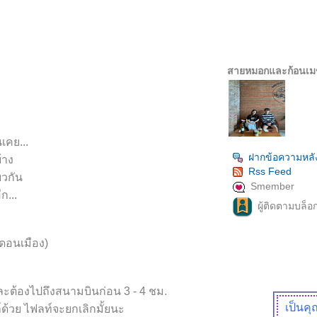
สายหมอกและก้อนเ
เคย...
ฝากข้อความหลั
้าง
Rss Feed
ยวกัน
Smember
ก...
ผู้ติดตามบล็อ
นดอนเมือง)
 และต้องไปถึงสนามบินก่อน 3 - 4 ชม.
เป็นค
ด้วย ไฟลท์จะยกเลิกมั้ยนะ