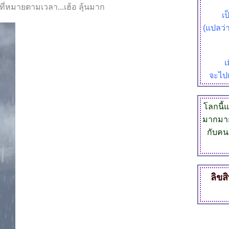
ที่หมายตามเวลา...เฮ้อ ลุ้นมาก
เ
(แปลว่า
เ
จะไปเ
ลกนี้แ
มากมาย
กับคน
ลิขส