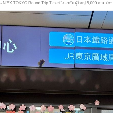
ั่น N'EX TOKYO Round Trip Ticket ไป-กลับ ผู้ใหญ่ 5,000 เยน (ภาย