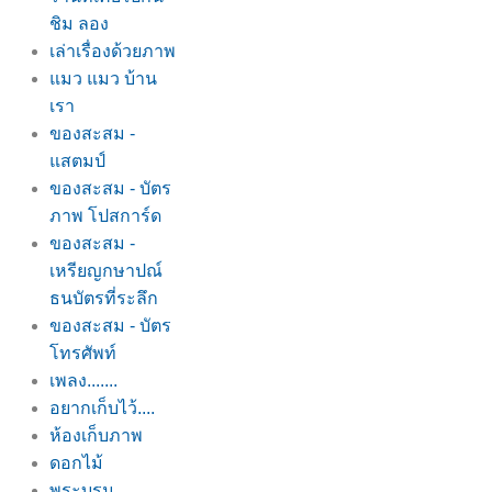
ชิม ลอง
เล่าเรื่องด้วยภาพ
มว แมว บ้าน
เรา
ของสะสม -
สตมป์
ของสะสม - บัตร
ภาพ โปสการ์ด
ของสะสม -
เหรียญกษาปณ์
ธนบัตรที่ระลึก
ของสะสม - บัตร
ทรศัพท์
เพลง.......
อยากเก็บไว้....
ห้องเก็บภาพ
ดอกไม้
พระบรม