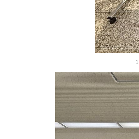
Road to the sky,
น้ำตก
Oshinkoshin
ฮอกไกโด 2023 -
Viewpoint of
The Port of
Rausu,
Kunashiri
ฮอกไกโด 2023 -
1
เมือง Rausu,
รงแรม Bear
Elephant
ฮอกไกโด 2023 -
คาบสมุทรโนสึ
เกะ (野付半島)
ฮอกไกโด 2023 -
ซากุระอีกแล้ว,
ร้าน La KinKo
ฮอกไกโด 2023 -
Mile Road