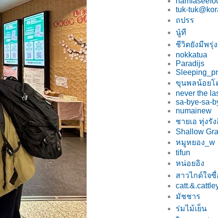
namfaseefo
tuk-tuk@kor
ถปรร
นู๋ที
ชีวิตยังมีพรุ่
nokkatua
Paradijs
Sleeping_pr
ขุนพลน้อยโ
never the la
sa-bye-sa-
numainew
ชายเอ ทุ่งรัง
Shallow Gr
หมูหยอง_w
tifun
หน่อยอิง
สาวไกด์ใจซื่
catt.&.cattle
มัชชาร
ร่มไม้เย็น