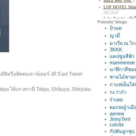
Friends' blogs
ป้ามด
ญามี่
มาเรีย ณ ไก
3KKK
คปซูลสีฟ้า
mamminnie
นาฬิกาสีชมพ
นมัติหรือติดต่อเคาน์เตอร์ JR East Travel
ชานไม้ชายเ
กาแฟเย็นใส
okyo ได้แก่ สถานี Tokyo, Shibuya, Shinjuku
กะว่าก๋า
รำเพ
ดอกหญ้าเม
aenew
JinnyTent
culcita
กัปตันลูกชุบ