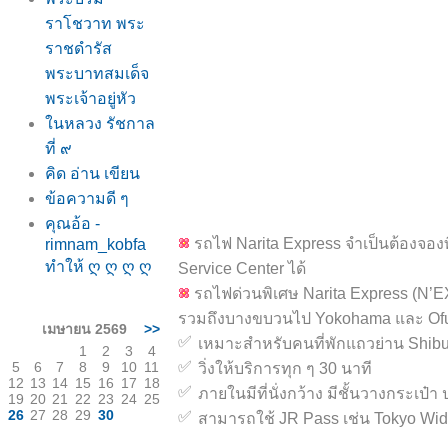
ราโชวาท พระ
ราชดำรัส
พระบาทสมเด็จ
พระเจ้าอยู่หัว
นหลวง รัชกาล
ที่ ๙
คิด อ่าน เขียน
ข้อความดี ๆ
คุณอ้อ -
รถไฟ Narita Express จำเป็นต้องจองที่นั
rimnam_kobfa
ทำให้ ღ ღ ღ ღ
Service Center ได้
รถไฟด่วนพิเศษ Narita Express (N’EX) 
รวมถึงบางขบวนไป Yokohama และ Of
เมษายน 2569
>>
เหมาะสำหรับคนที่พักแถวย่าน Shi
1
2
3
4
5
6
7
8
9
10
11
วิ่งให้บริการทุก ๆ 30 นาที
12
13
14
15
16
17
18
ภายในมีที่นั่งกว้าง มีชั้นวางกระเป๋า 
19
20
21
22
23
24
25
26
27
28
29
30
สามารถใช้ JR Pass เช่น Tokyo Wide