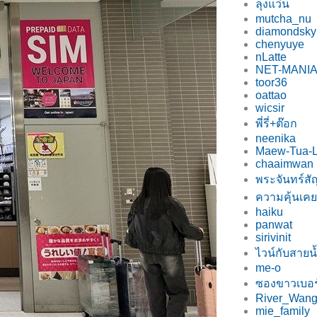
ลุงแว่น
mutcha_nu
diamondsky
chenyuye
nLatte
NET-MANI
toor36
oattao
wicsir
พี่รี่+ต๊อก
neenika
Maew-Tua-
chaaimwan
พระจันทร์ส
ความคุ้นเคย
haiku
panwat
sirivinit
ไวน์กับสายน
me-o
ซองขาวเบอร
River_Wan
mie_family