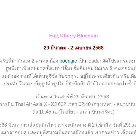
Fuji, Cherry Blossom
29 มีนาคม - 2 เมษายน 2568
ทริปนี้มากันแค่ 2 คนค่ะ น้อง
poongie
เป็น leader จัดโปรแกรมเช่น
รูทนี้เราเพิ่งเคยมาครั้งแรก ปลื้มปริ่มอิ่มเอมใจมาก ถึงจะเจอฝนบ
ต่ด้วยความที่ได้เห็นฟูจิซัง กับซากุระ อยู่ในเฟรมเดียวกัน ทริปเดี
ประทับใจสุด ๆ นี่ดูรูปทำรูปไป ก็ยังนึกถึง ถ้ามีโอกาสอยากไปซ้ำอี
เดินทาง วันเสาร์ที่ 29 มีนาคม 2568
ารบิน Thai Air Asia X - XJ 602 เวลา 02.40 (ฺกรุงเทพฯ - สนามบิ
ถึง 10.45 น. (โตเกียว - สนามบินนาริตะ)
2568 มีเหตุการณ์แผ่นดินไหว เราจะเดินทาง ตี 2 (เช้ามืด วันที่ 29)
างมาจากอุบล และอยู่ที่สนามบินดอนเมืองแล้ว เราตามข่าว เช็คเมล์