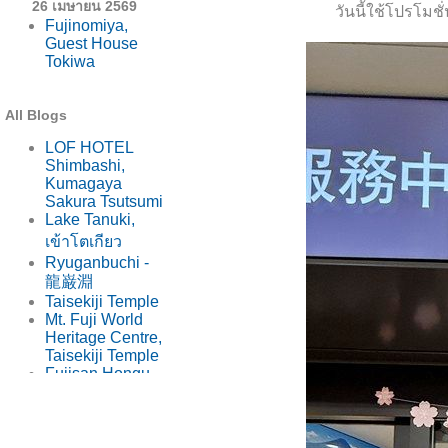
26 เมษายน 2569
วันนี้ใช้โปรโมช
Fujinomiya,
Guest House
Tokiwa
All Blogs
LOF HOTEL
Shimbashi,
Kumagaya
Sakura Tsutsumi
Lake Tanuki,
เข้าโตเกียว
Ryuganbuchi -
龍巌淵
Taisekiji Temple
Mt. Fuji World
Heritage Centre,
Taisekiji Temple
Fujisan Hongu
Sengen Taisha
Fujinomiya,
Guest House
Tokiwa