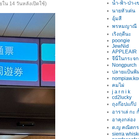
น้ำ-ฟ้า-ป่า-เ
ใน 14 วันหลังเปิดใช้)
นายหัวเด่น
อุ้มสี
พรหมญาณี
เริงฤดีนะ
poongie
JewNid
APPLEAIR
จีนี่ในกระจก
Nongpurch
ปลายแป้นพิม
nompiaw.ko
คมไผ่
j a r n i k
cd2lucky
ถุงก๊อปแก๊ป
อาราเล่ กะ กั
อาคุงกล่อง
ด.ญ คณิตกร
sierra whisk