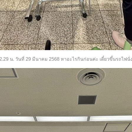
2.29 น. วันที่ 29 มีนาคม 2568 หาอะไรกินก่อนค่ะ เดี๋ยวขึ้นรถไฟนั