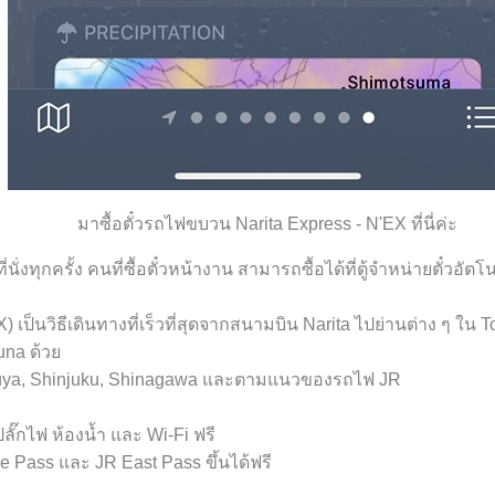
มาซื้อตั๋วรถไฟขบวน Narita Express - N'EX ที่นี่ค่ะ
่งทุกครั้ง คนที่ซื้อตั๋วหน้างาน สามารถซื้อได้ที่ตู้จำหน่ายตั๋วอัตโ
เป็นวิธีเดินทางที่เร็วที่สุดจากสนามบิน Narita ไปย่านต่าง ๆ ใน T
una ด้ว
buya, Shinjuku, Shinagawa และตามแนวของรถไฟ JR
ปลั๊กไฟ ห้องน้ำ และ Wi-Fi ฟรี
 Pass และ JR East Pass ขึ้นได้ฟรี