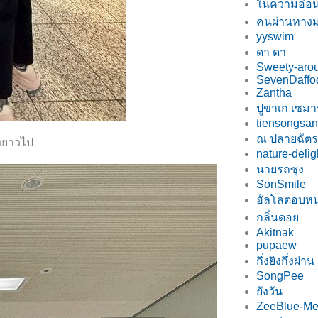
นความอ่อ
คนผ่านทาง
yyswim
ดา ดา
Sweety-arou
SevenDaffod
Zantha
ปูขาเก เซมาร
tiensongsa
ณ ปลายฉัตร
่งยาวไป
nature-delig
นายรถซุง
SonSmile
ฮัลโลตอบห
กลิ่นดอ
Akitnak
pupaew
กึ่งยิงกึ่งผ่าน
SongPee
ังวัน
ZeeBlue-Me