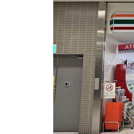
@Nakashibetsu,
Kaiyodai
Observatory
ฮอกไกโด 2023 -
รอตะวันขึ้นที่
Lake Mashu
ฮอกไกโด 2023 -
บิโฮโระพาส, ภู
เขาไฟอิโอซัง
ฮอกไกโด 2023 -
ไปเที่ยว
ฮอกไกโดตะวัน
ออกกันค่ะ
ฮอกไกโด 2023 -
คลองโอตารุ
ฮอกไกโด 2023 -
Otaru
Tenguyama
Ropeway (2)
ฮอกไกโด 2023 -