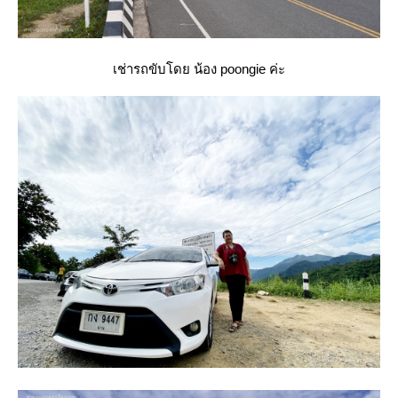
เช่ารถขับโดย น้อง poongie ค่ะ