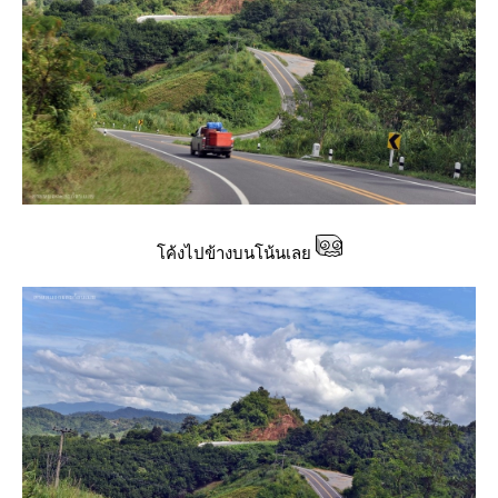
ค้งไปข้างบนโน้นเล