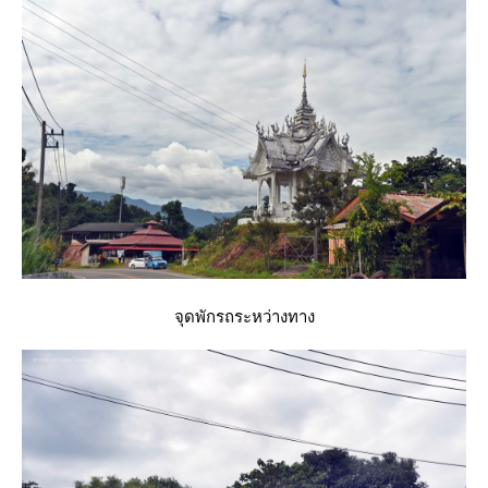
จุดพักรถระหว่างทาง