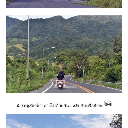
นั่งรถดูสองข้างทางไปด้วยกัน...หลับกันหรือยังคะ