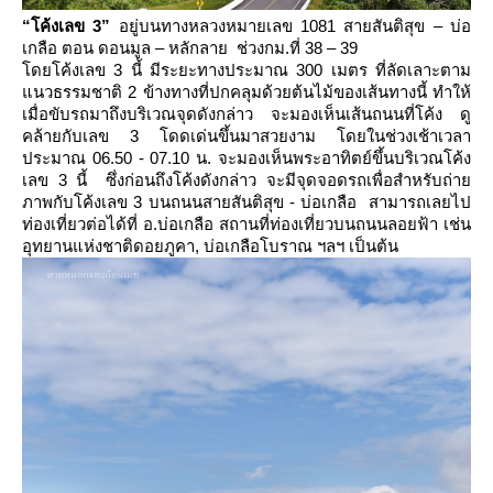
“โค้งเลข 3”
อยู่บนทางหลวงหมายเลข 1081 สายสันติสุข – บ่อ
เกลือ ตอน ดอนมูล – หลักลาย ช่วงกม.ที่ 38 – 39
ดยโค้งเลข 3 นี้ มีระยะทางประมาณ 300 เมตร ที่ลัดเลาะตาม
นวธรรมชาติ 2 ข้างทางที่ปกคลุมด้วยต้นไม้ของเส้นทางนี้ ทำให้
เมื่อขับรถมาถึงบริเวณจุดดังกล่าว จะมองเห็นเส้นถนนที่โค้ง ดู
คล้ายกับเลข 3 โดดเด่นขึ้นมาสวยงาม โดยในช่วงเช้าเวลา
ประมาณ 06.50 - 07.10 น. จะมองเห็นพระอาทิตย์ขึ้นบริเวณโค้ง
เลข 3 นี้ ซึ่งก่อนถึงโค้งดังกล่าว จะมีจุดจอดรถเพื่อสำหรับถ่า
ภาพกับโค้งเลข 3 บนถนนสายสันติสุข - บ่อเกลือ สามารถเลยไป
ท่องเที่ยวต่อได้ที่ อ.บ่อเกลือ สถานที่ท่องเที่ยวบนถนนลอยฟ้า เช่น
อุทยานแห่งชาติดอยภูคา, บ่อเกลือโบราณ ฯลฯ เป็นต้น