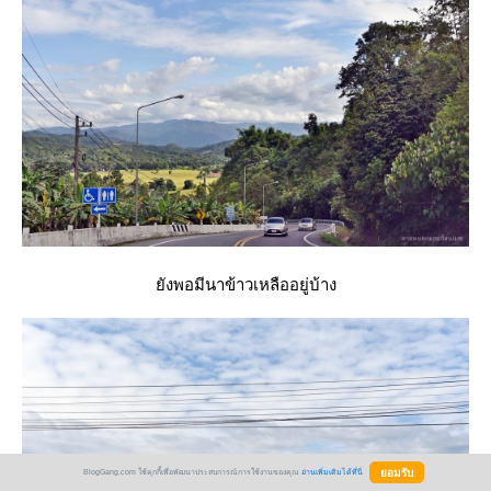
ังพอมีนาข้าวเหลืออยู่บ้าง
BlogGang.com ใช้คุกกี้เพื่อพัฒนาประสบการณ์การใช้งานของคุณ
อ่านเพิ่มเติมได้ที่นี่