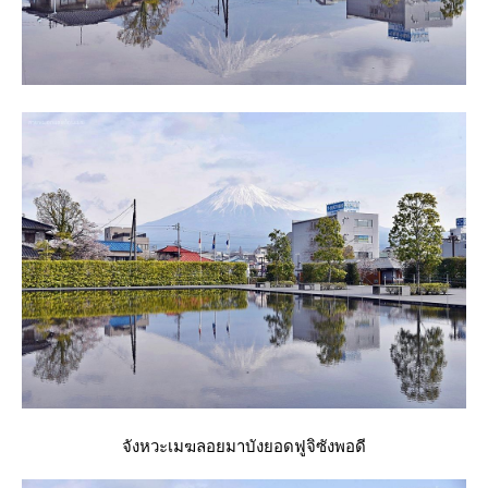
จังหวะเมฆลอยมาบังยอดฟูจิซังพอดี