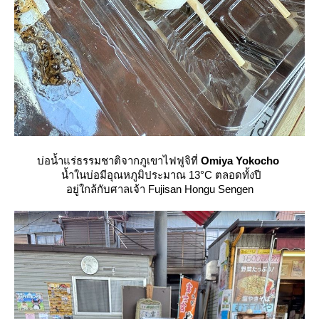
บ่อน้ำแร่ธรรมชาติจากภูเขาไฟฟูจิที่
Omiya Yokocho
น้ำในบ่อมีอุณหภูมิประมาณ 13°C ตลอดทั้งปี
อยู่ใกล้กับศาลเจ้า Fujisan Hongu Sengen