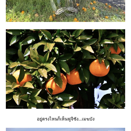
อยู่ตรงไหนก็เห็นฟูจิซัง...เมฆบัง