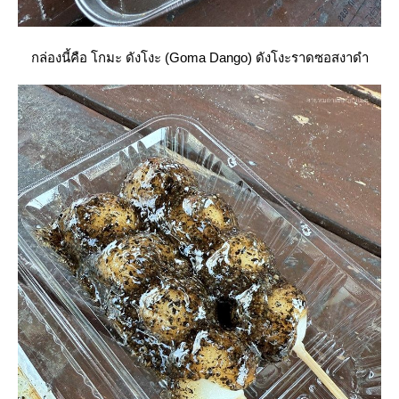
กล่องนี้คือ โกมะ ดังโงะ (Goma Dango) ดังโงะราดซอสงาดำ