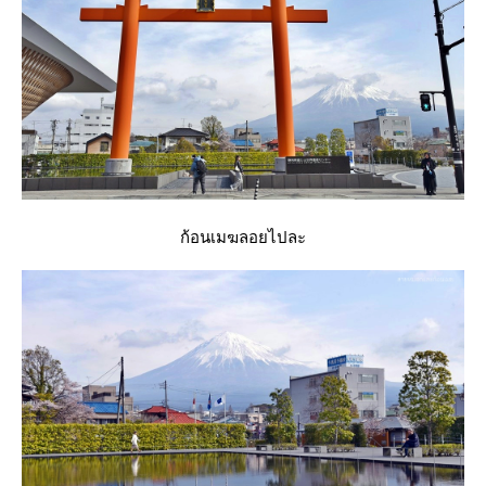
ก้อนเมฆลอยไปละ