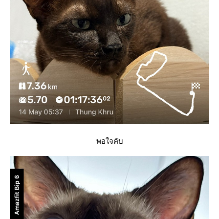
พอใจคับ