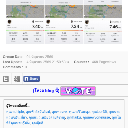
Create Date :
04 มิถุนายน 2569
Last Update :
4 มิถุนายน 2569 21:50:53 น.
Counter :
468 Pageviews.
Comments :
0
(โหวต blog นี้)
ผู้โหวตบล็อกนี้...
คุณmultiple
,
คุณฟ้าใสวันใหม่
,
คุณหอมกร
,
คุณกะริโตะคุง
,
คุณtoor36
,
คุณนา
ว่นขยันเที่ยว
,
คุณแมวเหมียวลายสีชมพู
,
คุณhaiku
,
คุณnewyorknurse
,
คุณโอ
พีย์คุณนายกุ๊งกิ๊ง
,
คุณอุ้มสี