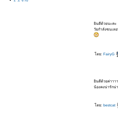
2 .2 ขวบ
ินดีด้วยนะคะ
วัยกำลังซนเลยท
ดย:
FairyG
ินดีด้วยค่าาา
น้องคงน่ารักน
ดย:
bestcat