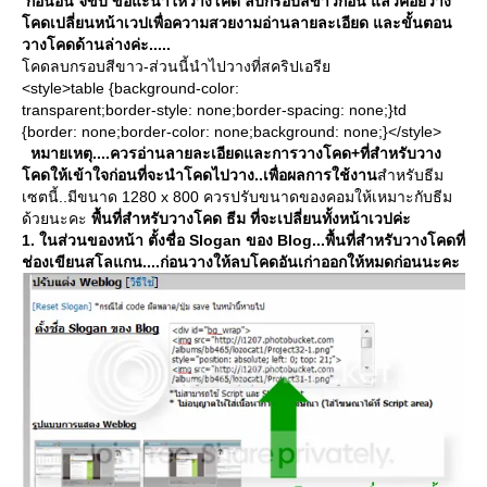
ก่อนอื่น จขบ ขอแะนำให้วางโคด ลบกรอบสีขาวก่อน แล้วค่อยวาง
คดเปลี่ยนหน้าเวปเพื่อความสวยงามอ่านลายละเอียด และขั้นตอน
วางโคดด้านล่างค่ะ.....
คดลบกรอบสีขาว-ส่วนนี้นำไปวางที่สคริปเอรี
<style>table {background-color:
transparent;border-style: none;border-spacing: none;}td
{border: none;border-color: none;background: none;}</style>
หมายเหตุ....ควรอ่านลายละเอียดและการวางโคด+ที่สำหรับวาง
คดให้เข้าใจก่อนที่จะนำโคดไปวาง..เพื่อผลการใช้งาน
สำหรับธีม
เซตนี้..มีขนาด 1280 x 800 ควรปรับขนาดของคอมให้เหมาะกับธีม
ด้วยนะคะ
พื้นที่สำหรับวางโคด ธีม ที่จะเปลี่ยนทั้งหน้าเวปค่ะ
1. ในส่วนของหน้า ตั้งชื่อ Slogan ของ Blog...
พื้นที่สำหรับวางโคดที่
ช่องเขียนสโลแกน....ก่อนวางให้ลบโคดอันเก่าออกให้หมดก่อนนะคะ