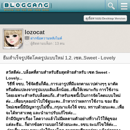
lozocat
ฝากข้อความหลังไมค์
ผู้ติดตามบล็อก : 13 คน
ธีมสำเร็จรูปจัดโคดรูปแบบใหม่ 1.2. เซต..Sweet - Lovely
สวัสดีค่ะ..บล็อคที่สามสำหรับธีมสุดท้ายสำหรับ เซต Sweet -
Lovely...
วิธีที่ จขบ. ใช้จัดธีมก็คือ..การเอารูปที่มีแจกตามเวปต่างๆๆ มาตัด
หรือดัดแปลงจากรูปแบบเดิมเล็กน้อย..เพื่อให้เหมาะกับ การใช้งาน
ดยเฉพาะสำหรับบล็อคแก๊ง..สำหรับเซตนี้เป็นการจัดโคดแบบใหม่
ค่ะ...เพื่อนๆลองนำไปใช้ดูนะคะ..ถ้าหากว่าผลการใช้งาน ของ ธีม
หม่เซตนี้มีปัญหารูปไม่ขึ้น..กรุณาแจ้งให้ จขบ. ทราบด้วยนะคะ..เพื่อ
จะได้หาสาเหตุ และนำมาปรับแก้ไขค่ะ...
ถ้ามีปัญหาเรื่อง โคดวางแล้วไม่มีผลตามตัวอย่างที่วางไว้ให้ดูของ
ต่ละธีม.. ก็ฝากข้อความบอกไว้ด้วยนะคะ..จขบ.จะแก้ไขให้ค่ะ...