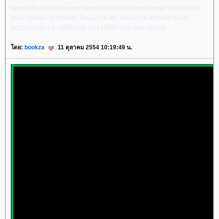
Onkyo TX-NR609 Review
Onkyo TX-NR708 Price
Onkyo TX-NR5008
Price
Onkyo TX-SR603X
Onkyo TX-905
Onkyo TX-NR1008 Price
5231JA2006
LG LRBP1031
LG LT700P
First Alert 9120B
ดย:
bookza
11 ตุลาคม 2554 10:19:49 น.