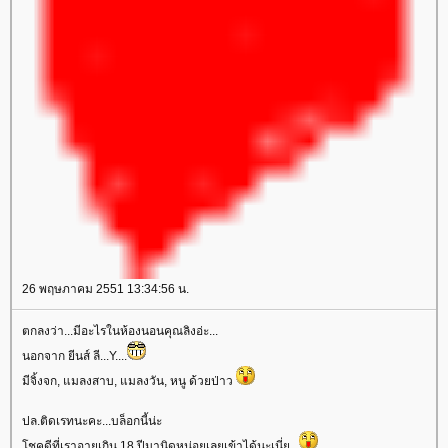
26 พฤษภาคม 2551 13:34:56 น.
ตกลงว่า...มีอะไรในห้องนอนคุณลิงอ่ะ...
นอกจาก ยีนส์ ลี...Y....
มีจิ้งจก, แมลงสาบ, แมลงวัน, หนู ด้วยป่าว
ปล.ติดเรทนะคะ...บล็อกนี้น่ะ
โชคดีที่เราอายุเกิน 18 ปีมานิดหน่อยเลยเข้าได้นะเนี่ย...