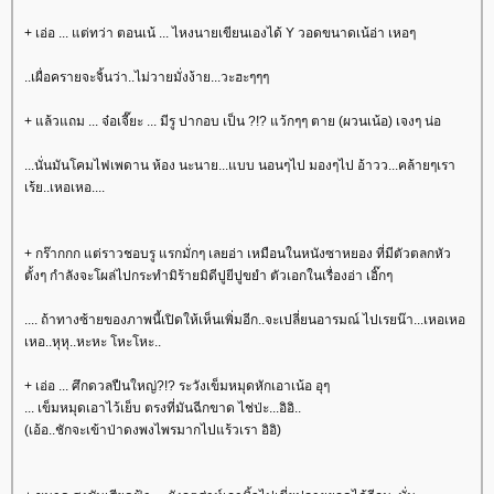
+ เอ่อ ... แต่ทว่า ตอนเน้ ... ไหงนายเขียนเองได้ Y วอดขนาดเน้อ่า เหอๆ
..เผื่อครายจะจิ้นว่า..ไม่วายมั่งง้าย...วะฮะๆๆๆ
+ แล้วแถม ... จ๋อเจี๊ยะ ... มีรู ปากอบ เป็น ?!? แว้กๆๆ ตาย (ผวนเน้อ) เจงๆ น่อ
...นั่นมันโคมไฟเพดาน ห้อง นะนาย...แบบ นอนๆไป มองๆไป อ้าวว...คล้ายๆเรา
เร้ย..เหอเหอ....
+ กร๊ากกก แต่ราวชอบรู แรกมั่กๆ เลยอ่า เหมือนในหนังซาหยอง ที่มีตัวตลกหัว
ตั้งๆ กำลังจะโผล่ไปกระทำมิร้ายมิดีปูยีปูขยำ ตัวเอกในเรื่องอ่า เอิ๊กๆ
.... ถ้าทางซ้ายของภาพนี้เปิดให้เห็นเพิ่มอีก..จะเปลี่ยนอารมณ์ ไปเรยน๊า...เหอเหอ
เหอ..หุหุ..หะหะ โหะโหะ..
+ เอ่อ ... ศึกดวลปืนใหญ่?!? ระวังเข็มหมุดหักเอาเน้อ อุๆ
... เข็มหมุดเอาไว้เย็บ ตรงที่มันฉีกขาด ไช่ป่ะ...อิอิ..
(เอ้อ..ชักจะเข้าป่าดงพงไพรมากไปแร้วเรา อิอิ)