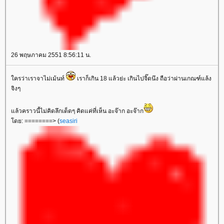
26 พฤษภาคม 2551 8:56:11 น.
ใครว่าเราจาไม่เม้นท์
เราก็เกิน 18 แล้วย่ะ เกินไปจิ๊ดนึง ถือว่าผ่านเกณฑ์แล้ง
จิงๆ
แล้วคราวนี้ไม่คิดลึกเด็ดๆ คิดแค่ที่เห็น อะจ๊าก อะจ๊าก
โดย: ========> (
seasiri