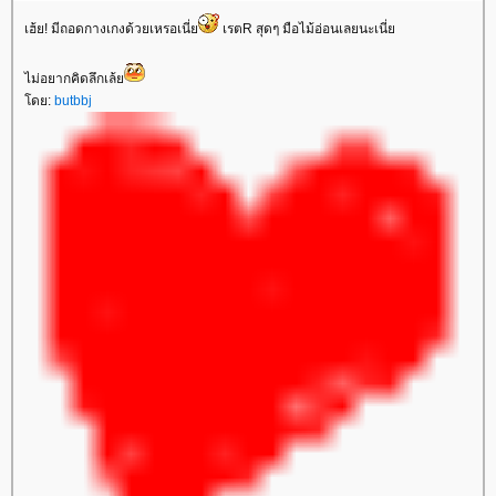
เฮ้ย! มีถอดกางเกงด้วยเหรอเนี่ย
เรตR สุดๆ มือไม้อ่อนเลยนะเนี่ย
ไม่อยากคิดลึกเล้ย
โดย:
butbbj