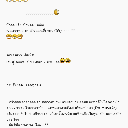
-----------------eeeeeeeeeeeeee
บิ๊กล่อ..เอ้ย..บิ๊กหล่อ...รอกิ๊ก..
เหอเหอเหอ...แปลไม่ออกเดี๋ยวแสงให้ดูป่าวว..อิอิ
รักนางสาว..เลิฟมิส..
เล่นปูไต่ก้อหยิวไม่แพ้กันนะ..นาย...อิอิ
อาบรู๊หยอด...ตอดทุกคน..
+ กร๊ากกก อาจ๊ากกก จาบอกว่าหน้าที่แล้นของนาย ตอนแรกราวก็ไม่ได้คิดอะไร
Y วอดขนาดน้านหรอกน้า ... แต่พอมาอ่านถึงเม้งต์ของป้าม่า (ป้าย ซะเรย อิๆ) ...
แล้วราวกลับไปอ่านอีกรอบ ราวก็เลยจิ้นคนที่นายเขียนถึงเป็นพูชายไปหมดเยยไง
อ่า กรั่กๆ
...อ๋อ สีมือ ซวงซวง..นี่เอง...อิอิ