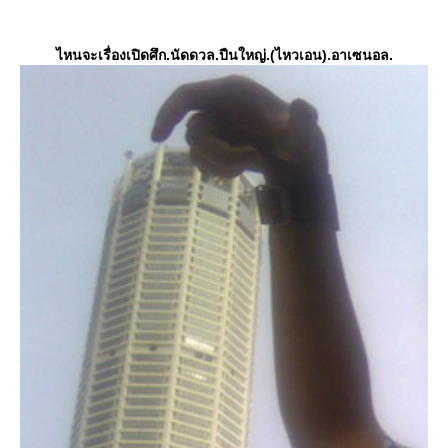
ไหนจะเรื่องเปิดศึก.นัดดวล.ปืนใหญ่.(ไหวเอน).อาเซนอล.