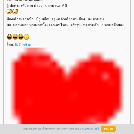
ผู้ ปกครองหัวจาย ป่าวว...บอกมานะ..คิคิ
ห้องเค้าสะอาดน๊า...มีงูเหลือม อยู่แค่ตัวเดียวบนเตียง...นะ อาม่อน...
ปล..บอกหน่อย หวยงวดนี้จะออกเลขไรอะ...จริงๆนะ ขอสามตัว....บอกมาด้วยละ..
โดย:
ลิงจ๊ากจ๊าก
BlogGang.com ใช้คุกกี้เพื่อพัฒนาประสบการณ์การใช้งานของคุณ
อ่านเพิ่มเติมได้ที่นี่