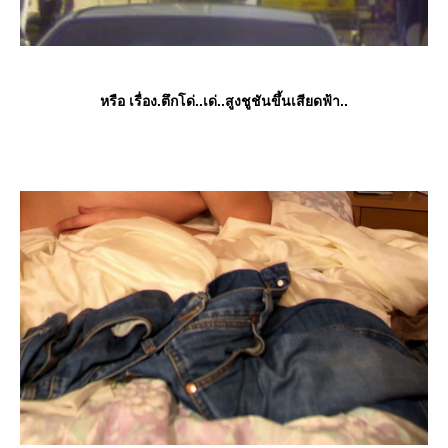
หรือ เรื่อง.ตึกโด่..เด่..สูงชูชันขึ้นเสียดฟ้า..