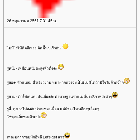
26 พฤษภาคม 2551 7:31:45 น.
ไม่มีไรให้คิดลึกเรย คิดตื้นๆแร้วกัน..
รูหนึ่ง- เหมือนหนังตะลุงหัวตั้งง่ะ
รูสอง- หัวแหลม นิ้วเรียวงาม หน้าผากก้วงจะเป็ไผ่ไปมิได้ถ้ามิใช่ลิงจ๊ากจ๊าก
รูสาม- ตึกโด่เด่แต่..มันเอียงง่ะ ท่าทางฐานรากไม่มีประสิภาพว่ะฮ่าๆ
รูสี่- กุงเกงไม่สงสัยน่าจะของเพื่อน แต่ผ้าอะไรเหลืองๆเลื่อมๆ
ใช่ชุดแส็กของจ๊ากปะ
เพลงปลากรอบมักอีหลี Let's get ลาว