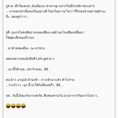
รูสาม- ตึกโด่เด่แต่..มันเอียงง่ะ ท่าทางฐานรากไม่มีประสิภาพว่ะฮ่าๆ
... เราตอกเสาเข็มลงเป็นอย่างดี ไม่หวั่นหวาย ไม่ว่า กี่ริกเตอร์ over night นะ
จ๊ะ...ลองดูป่าวว...
รูสี่- กุงเกงไม่สงสัยน่าจะของเพื่อน แต่ผ้าอะไรเหลืองๆเลื่อมๆ
ใช่ชุดแส็กของจ๊ากปะ
...มาผ้าคลุมเตียง...นะ อาซวง..
เพลงปลากรอบมักอีหลี Let's get ลาว
...เอาจั๊กตัวบ่อ...ปลาร้าหนะ...อิอิ...
ลป.อ้าว..อายุ18 ห้ามเข้า ..ราวเข้ามาแล้ว ทำไงร่าย
...ว่าแร้ววว...มุก นี้ จะใช้กันกี่คนฟร๊า...ฮิฮิ....
ปล...วันนี้ ยังมะกิงกาแฟเร้ย..สิบซองสามวัน นายว่าเรากินมากไปป่าว...