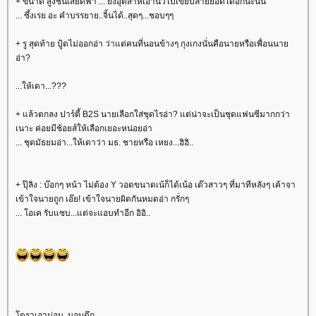
+ ขนาด สูงชันเสียดฟ้า ... ยังอุตส่าห์เอานิ้วไปเขี่ยปลายยอดได้อีกนะนั่น
... ซึ้งเรย อะ คำบรรยาย..จิ้นได้..สุดๆ...ชอบๆๆ
+ รู สุดท้าย ปู้ดไม่ออกอ่า ว่าแต่คนที่นอนข้างๆ กุงเกงนั่นคือนายหรือเพื่อนนาย
อ่า?
...ให้เดา...???
+ แล้วตกลง ปาร์ตี้ B2S นายเลือกใส่ชุดไรอ่า? แต่น่าจะเป็นชุดแฟนซีมากกว่า
เนาะ ค่อยมีช้อยส์ให้เลือกเยอะหน่อยอ่า
... ชุดมัธยมอ่า...ให้เดาว่า มธ. ชายหรือ เหยง...ฮิฮิ..
+ ปุ๊ลิง : บ๊อกๆ หน้า ไม่ต้อง Y วอดขนาดเน้ก็ได้เน้อ เด๊วสาวๆ ที่มาทีหลังๆ เค้าจา
เข้าใจนายถูก เอ๊ย! เข้าใจนายผิดกันหมดอ่า กรั่กๆ
... โอเค รับแซบ...แต่จะแอบทำอีก อิอิ..
โดราเอาม่อน..นอนดึก...