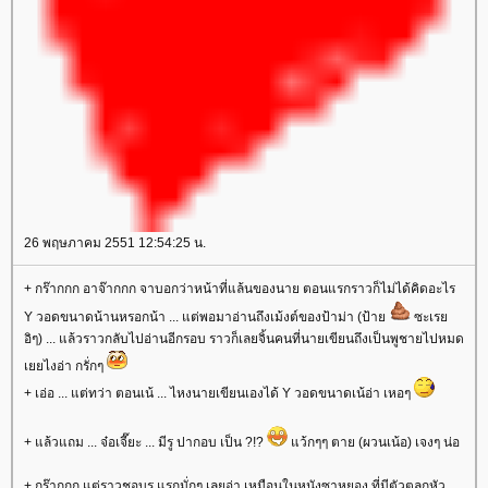
26 พฤษภาคม 2551 12:54:25 น.
+ กร๊ากกก อาจ๊ากกก จาบอกว่าหน้าที่แล้นของนาย ตอนแรกราวก็ไม่ได้คิดอะไร
Y วอดขนาดน้านหรอกน้า ... แต่พอมาอ่านถึงเม้งต์ของป้าม่า (ป้าย
ซะเรย
อิๆ) ... แล้วราวกลับไปอ่านอีกรอบ ราวก็เลยจิ้นคนที่นายเขียนถึงเป็นพูชายไปหมด
เยยไงอ่า กรั่กๆ
+ เอ่อ ... แต่ทว่า ตอนเน้ ... ไหงนายเขียนเองได้ Y วอดขนาดเน้อ่า เหอๆ
+ แล้วแถม ... จ๋อเจี๊ยะ ... มีรู ปากอบ เป็น ?!?
แว้กๆๆ ตาย (ผวนเน้อ) เจงๆ น่อ
+ กร๊ากกก แต่ราวชอบรู แรกมั่กๆ เลยอ่า เหมือนในหนังซาหยอง ที่มีตัวตลกหัว