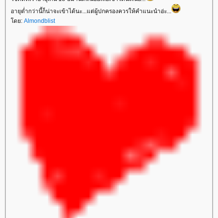
อายุต่ำกว่านี้ก็น่าจะเข้าได้นะ...แต่ผู้ปกครองควรให้คำแนะนำอ่ะ...
โดย:
Almondblist