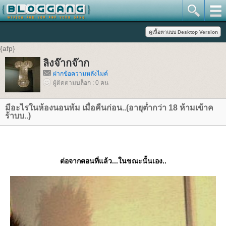
{afp}
ลิงจ๊ากจ๊าก
ฝากข้อความหลังไมค์
ผู้ติดตามบล็อก : 0 คน
มีอะไรในห้องนอนพ้ม เมื่อคืนก่อน..(อายุต่ำกว่า 18 ห้ามเข้าค
ร้าบบ..)
ต่อจากตอนที่แล้ว...ในขณะนั้นเอง..