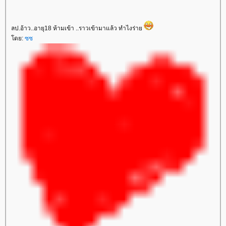
ลป.อ้าว..อายุ18 ห้ามเข้า ..ราวเข้ามาแล้ว ทำไงร่าย
โดย:
ซซ