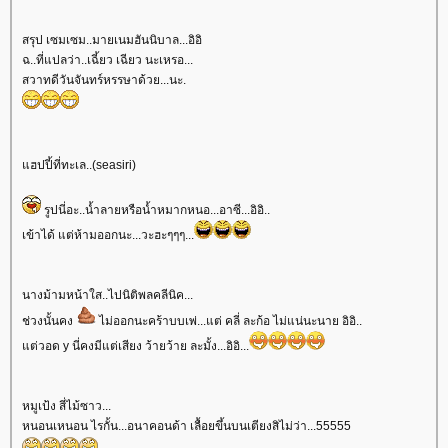
สรุป เซมเซม..มายเนมฮันนิบาล...อิอิ
ฉ..ที่แปลว่า..เฉี้ยว เฉียว นะเหรอ...
สวาทดีวันจันทร์หรรษาด้วย...นะ.
แฮปปี้ที่ทะเล..(seasiri)
รูปนี่อะ..น้ำลายหรือน้ำหมากหนอ...อาซี...อิอิ..
เข้าได้ แต่ห้ามออกนะ...วะฮะๆๆๆ...
นางม้ามหน้าใส..ไปนิติพลคลีนิค...
ช่วงนั้นคง
ไม่ออกนะคร้าบบเพ่...แต่ คลี่ ละก้อ ไม่แน่นะนาย อิอิ..
แต่วอด y นี่คงมีแต่เสียง ว้ายว้าย ละมั้ง...อิอิ...
หมูเป้ง สี่ไม้ซาว...
หนอนเหนอน ไรกั้น...อนาคอนด้า เลื้อยขึ้นบนเตียงสิไม่ว่า...55555