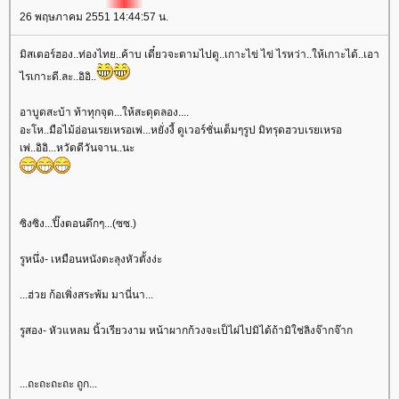
26 พฤษภาคม 2551 14:44:57 น.
มิสเตอร์ฮอง..ท่องไทย..ค้าบ เดี๋ยวจะตามไปดู..เกาะไข่ ไข่ ไรหว่า..ให้เกาะได้..เอา
ไรเกาะดี.ละ..อิอิ..
อาบูดสะบ้า ท้าทุกจุด...ให้สะดุดลอง....
อะโห..มือไม้อ่อนเรยเหรอเพ่...หยั่งงี้ ดูเวอร์ชั่นเต็มๆรูป มิทรุดฮวบเรยเหรอ
เพ่..อิอิ...หวัดดีวันจาน..นะ
ซิงซิง...ปิ๊งตอนดึกๆ...(ซซ.)
รูหนึ่ง- เหมือนหนังตะลุงหัวตั้งง่ะ
...ฮ่วย ก้อเพิ่งสระพ้ม มานี่นา...
รูสอง- หัวแหลม นิ้วเรียวงาม หน้าผากก้วงจะเป็ไผ่ไปมิได้ถ้ามิใช่ลิงจ๊ากจ๊าก
...ถะถะถะถะ ถูก...