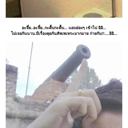
อะจึ๋ย..อะจึ๋ย..กะดื้บกะดื้บ... แอบย่องๆ เข้าไป อิอิ...
ไม่เจอกันนาน.มีเรื่องคุยกันสัพเพเหระมากมาย ก่ายกัน!!....อิอิ...