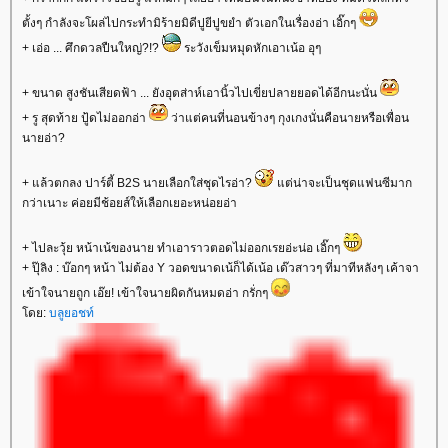
ตั้งๆ กำลังจะโผล่ไปกระทำมิร้ายมิดีปูยีปูขยำ ตัวเอกในเรื่องอ่า เอิ๊กๆ
+ เอ่อ ... ศึกดวลปืนใหญ่?!?
ระวังเข็มหมุดหักเอาเน้อ อุๆ
+ ขนาด สูงชันเสียดฟ้า ... ยังอุตส่าห์เอานิ้วไปเขี่ยปลายยอดได้อีกนะนั่น
+ รู สุดท้าย ปู้ดไม่ออกอ่า
ว่าแต่คนที่นอนข้างๆ กุงเกงนั่นคือนายหรือเพื่อน
นายอ่า?
+ แล้วตกลง ปาร์ตี้ B2S นายเลือกใส่ชุดไรอ่า?
แต่น่าจะเป็นชุดแฟนซีมาก
กว่าเนาะ ค่อยมีช้อยส์ให้เลือกเยอะหน่อยอ่า
+ ไปละวุ้ย หน้าเน้ของนาย ทำเอาราวตอดไม่ออกเรยอ่ะน่อ เอิ๊กๆ
+ ปุ๊ลิง : บ๊อกๆ หน้า ไม่ต้อง Y วอดขนาดเน้ก็ได้เน้อ เด๊วสาวๆ ที่มาทีหลังๆ เค้าจา
เข้าใจนายถูก เอ๊ย! เข้าใจนายผิดกันหมดอ่า กรั่กๆ
โดย:
บลูยอชท์