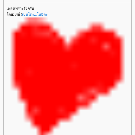
เพลงเพราะจังครับ
โดย: เรย์ (
เบนโตะ...โนบิตะ