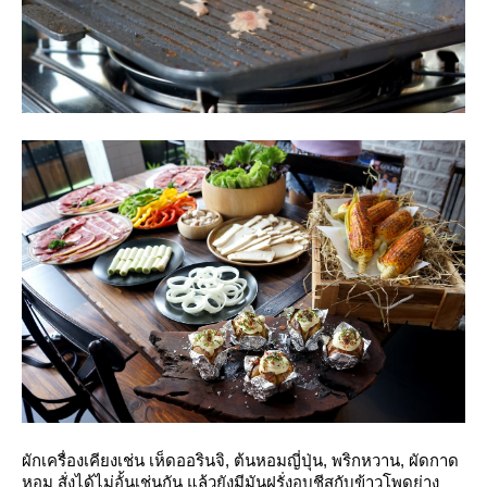
ผักเครื่องเคียงเช่น เห็ดออรินจิ, ต้นหอมญี่ปุ่น, พริกหวาน, ผัดกาด
หอม สั่งได้ไม่อั้นเช่นกัน แล้วยังมีมันฝรั่งอบชีสกับข้าวโพดย่าง