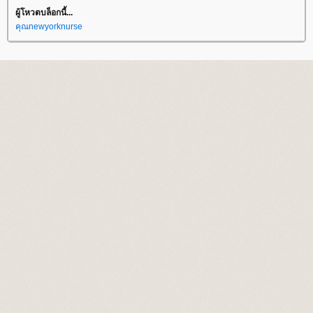
ผู้โหวตบล็อกนี้...
คุณnewyorknurse