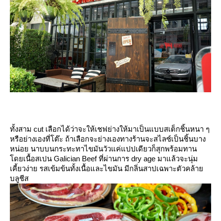
ทั้งสาม cut เลือกได้ว่าจะให้เชฟย่างให้มาเป็นแบบสเต็กชิ้นหนา ๆ
หรือย่างเองที่โต๊ะ ถ้าเลือกจะย่างเองทางร้านจะสไลซ์เป็นชิ้นบาง
หน่อย นาบบนกระทะทาไขมันวัวแค่แปปเดียวก็สุกพร้อมทาน
ดยเนื้อสเปน Galician Beef ที่ผ่
านการ dry age มาแล้วจะนุ่ม
เคี้ยวง่าย รสเข้มข้นทั้งเนื้อและไขมัน มีกลิ่นสาปเฉพาะตัวคล้า
บลูชีส