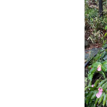
6 มิย 68 # ไท
นี้รักสงบ แต่ถึง
รบไม่ขลาด
3 มิย 68 ทริป
ชมซากุระ
2025 - 4
Omiya Park
Saitama
30 พค 68 ทริป
ชมซากุระ
2025-3
27 พค 68 ทริป
ชมซากุระ
2025-2
24 พค 68 สวน
สามเสือ ตะมุ
ตะมิ
14 พค 68
วิสาขปฏิบัติ
บูชา
10 พค 68 ทริป
ซากุระ 2568