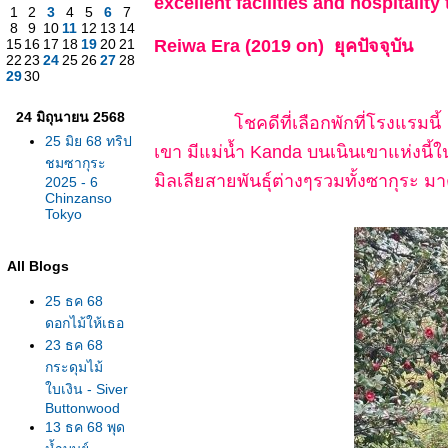
excellent facilities and hospitali
1
2
3
4
5
6
7
8
9
10
11
12
13
14
Reiwa Era (2019 on) ยุคปัจจุบัน
15
16
17
18
19
20
21
22
23
24
25
26
27
28
29
30
24 มิถุนายน 2568
ชคดีที่เลือกพักที่โรงแรมนี้ โรงแร
25 มิย 68 ทริป
เขา มีแม่น้ำ Kanda บนเนินเขาแห่งนี
ชมซากุระ
มิลเลียสายพันธุ์ต่างๆรวมทั้งซากุระ
2025 - 6
Chinzanso
Tokyo
All Blogs
25 ธค 68
ดอกไม้ให้เธอ
23 ธค 68
กระดุมไม้
บเงิน - Siver
Buttonwood
13 ธค 68 พุด