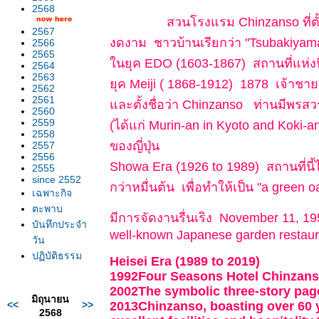
2568
สวนโรงแรม Chinzanso ที่ตั้
2567
งดงาม ชาวบ้านเรียกว่า "Tsubakiyam
2566
2565
นยุค EDO (1603-1867) สถานที่แห่งนี้ 
2564
2563
ุค Meiji ( 1868-1912) 1878 เจ้าชา
2562
2561
ละตั้งชื่อว่า Chinzanso ท่านมีพรสวรร
2560
2559
(ได้แก่ Murin-an in Kyoto and Koki-a
2558
ของญี่ปุ่น
2557
2556
Showa Era (1926 to 1989) สถานที่นี้
2555
since 2552
กว่าหมื่นต้น เพื่อทำให้เป็น "a green o
เฉพาะกิจ
ตะพาบ
มีการจัดงานรื่นเริง November 11, 19
บันทึกประจำ
well-known Japanese garden restaura
วัน
ปฏิบัติธรรม
Heisei Era (1989 to 2019)
1992Four Seasons Hotel Chinzans
2002The symbolic three-story pag
มิถุนายน
<<
>>
2013Chinzanso, boasting over 60 y
2568