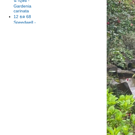
น้ำบุษย์ -
Gardenia
carinata
12 ธค 68
Speedwell -
Veronica
6 ธค 68 พุด
ชมพู -เข็มอุณา
กรรณ Pink
kopsia
2 ธค 68
มณฑาดอ
30 ตค 68 ดอก
ไก่โอก ดอกไม้
ที่สมเด็จพระ
พันปีทรงโปรด
15 ตค 68
ปฏิบัติธรรม 9-
13 ตค 68
6 ตค 68
กาหลงแดง -
Red Orchid
Tree