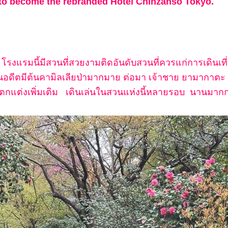
ty to become the rebranded Hotel Chinzanso Tokyo.
มนี้มีสวนที่สวยงามติดอันดับสวนที่ควรแก่การเดินเที่ย
้ในอดีตมีต้นคามิลเลียป่ามากมาย ต่อมา เจ้าชาย ยามากาต
 มาตกแต่งเพิ่มเติม เดินเล่นในสวนแห่งนี้หลายรอบ นานมากก