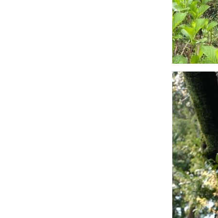
25 กย 68 ผีเสื้อ
นสวน
22 กย 68
วันพระ
13 กย 68
กระเจียว -
Curcuma
11 กย 68
มะเดื่อฝรั่ง
ถนนสายนี้ ...
... มีตะพาบ
หลักกิโลเมตรที่
384 "เพลงรักที่
ไม่อยากร้อง"
5 กย 68 เข้า
พรรษา หงส์
เหิน - Dancing
Ladies
28 สค 68 สวน
สามเสือ - จำปี
ซูซาน