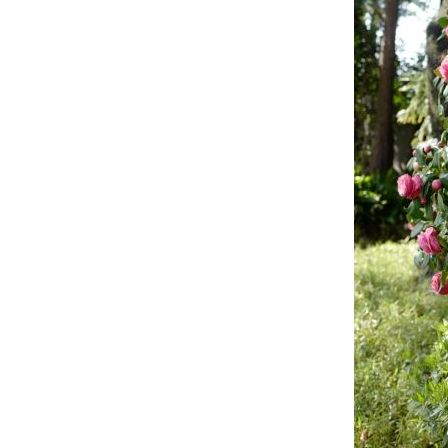
22 สค 68 สวน
สามเสือ - นก
11 สค 68
Edelweiss @
งานโครงการ
หลวง central
worldรีบไปเด้อ
ค่า
26 กค 68 ส่ง
กำลังใจให้
ทหารไท
24 กค 68 ส่ง
กำลังใจให้
ทหารไท
17 กค 68 เข้า
พรรษา
9 กค 68 พัทยา
ก็แค่ปากซอ
2 กค 68 ทริป
ชมซากุระ - 9