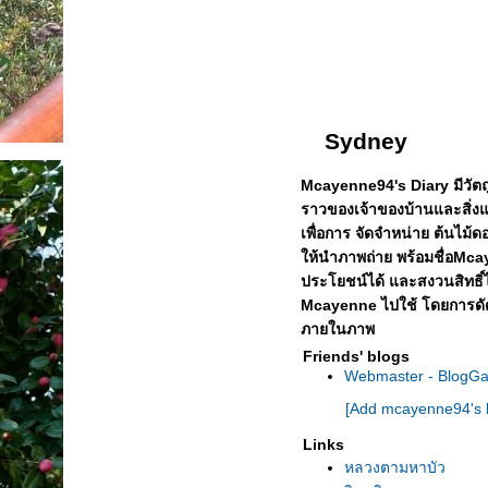
Sydney
Mcayenne94's Diary มีวัตถุป
ราวของเจ้าของบ้านและสิ่ง
เพื่อการ จัดจำหน่าย ต้นไม้ดอ
ห้นำภาพถ่าย พร้อมชื่อMcay
ประโยชน์ได้
ละสงวนสิทธิ์
Mcayenne ไปใช้ โดยการดัด
ภายในภาพ
Friends' blogs
Webmaster - BlogG
[Add mcayenne94's b
Links
หลวงตามหาบัว