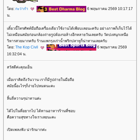
ดย:
กะว่าก๋า
6 พฤษภาคม 2569 10:17:17
น.
เดี๋ยวนี้โทรศัพท์มือถือเครื่องเดียวใช้งานได้เพียบเลยนะครับ อย่างภาพก็เก็บไว้ได้
ไม่เหมือนสมัยก่อนกล้องถ่ายรูปต้องรอล้างอีกหลายวันเลยครับ วัดปงสนุกเหนือ
วิหารสวยมากครับ ร้านแพกรุงเก่าน้ำพริกปลาทูก็น่าทานเลยครับ
ดย:
The Kop Civil
6 พฤษภาคม 2569
16:32:04 น.
สวัสดีค่ะคุณเย็น
เมื่อเราคิดถึงวันวาน เราก็มีรูปถ่ายในมือถือ
สมัยนี้อะไรๆก็ง่ายไปหมดนะคะ
ลิ้นจี่หวานๆน่าทานค่ะ
ได้ไปในที่อยากไป ได้ทานอาหารร้านที่ชอบ
คือความสุขทางใจเราเลยนะคะ
เปิดเพลงฟัง น่ารักมากค่ะ