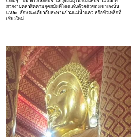
เรื่อยๆ อย่างไรเสียสะพานกรุงธนบุรีนี้ก็เป็นสะพานเหล็กที่
สวยงามคลาสิคตามยุคสมัยที่โดดเด่นด้วยตัวของเขาเองนั่น
หละ ลักษณะเดียวกับสะพานข้ามแม่น้ำแคว หรือขัวเหล็กที่
เชียงใหม่