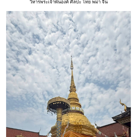
วิหารพระเจ้าพันองค์ ศิลปะ ไทย พม่า จีน