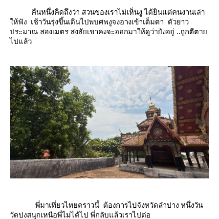
คืนหนึ่งคิดถึงว่า สวนของเราไม่เห็นงู ได้ยินแต่คนงานเล่า
ห้ฟัง เช้าวันรุ่งขึ้นเดินไปพบศพงูจงอางเข้าเต็มตา ตัวยาว
ประมาณ สองเมตร สงสัยเขาคงจะออกมาให้ดูว่ายังอยู่ ..ถูกตีตา
ไปแล้ว
พี่มาเที่ยวไทยคราวนี้ ต้องการไปจังหวัดลำปาง หนึ่งวัน
วัดปงสนุกเหนือ
พี่ไม่ได้ไป พี่กลับแล้วเราไปต่อ