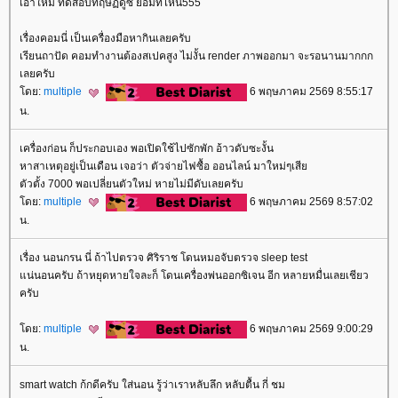
เอาใหม่ ทดสอบทฤษฏีดูซิ ยอมที่ไหน555
เรื่องคอมนี่ เป็นเครื่องมือหากินเลยครับ
เรียนถาปัด คอมทำงานต้องสเปคสูง ไม่งั้น render ภาพออกมา จะรอนานมากกก
เลยครับ
ดย:
multiple
6 พฤษภาคม 2569 8:55:17
น.
เครื่องก่อน ก็ประกอบเอง พอเปิดใช้ไปซักพัก อ้าวดับซะงั้น
หาสาเหตุอยู่เป็นเดือน เจอว่า ตัวจ่ายไฟซื้อ ออนไลน์ มาใหม่ๆเสี
ตัวตั้ง 7000 พอเปลี่ยนตัวใหม่ หายไม่มีดับเลยครับ
ดย:
multiple
6 พฤษภาคม 2569 8:57:02
น.
เรื่อง นอนกรน นี่ ถ้าไปตรวจ ศิริราช โดนหมอจับตรวจ sleep test
น่นอนครับ ถ้าหยุดหายใจละก็ โดนเครื่องพ่นออกซิเจน อีก หลายหมื่นเลยเชียว
ครับ
ดย:
multiple
6 พฤษภาคม 2569 9:00:29
น.
smart watch ก้กดีครับ ใส่นอน รู้ว่าเราหลับลึก หลับตื้น กี่ ชม