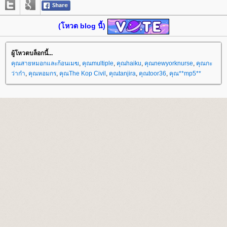
(โหวต blog นี้)
ผู้โหวตบล็อกนี้...
คุณสายหมอกและก้อนเมฆ
,
คุณmultiple
,
คุณhaiku
,
คุณnewyorknurse
,
คุณกะ
ว่าก๋า
,
คุณหอมกร
,
คุณThe Kop Civil
,
คุณtanjira
,
คุณtoor36
,
คุณ**mp5**