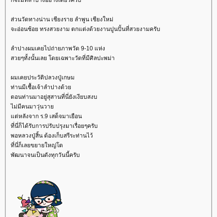
ก็จะมีที่ลำปางอย่างเดียวครับ
ส่วนวัดทางน่าน เชียงราย ลำพูน เชียงใหม่
จะอ่อนช้อย ทรงสวยงาม ตกแต่งด้วยงานปูนปั้นที่สวยงามครับ
ลำปางผมเคยไปถ่ายภาพวัด 9-10 แห่ง
สวยๆทั้งนั้นเลย โดยเฉพาะวัดที่มีศิลปะพม่า
ผมเคยประวัติปลวงปู่เกษม
ท่านมีเชื้อเจ้าลำปางด้ว
ตอนท่านมาอยู่สุสานที่นี่ยังเงียบสงบ
ไม่มีคนมาวุ่นวา
ต่หลังจาก ร.9 เสด็จมาเยือน
ที่นี่ก็ได้รับการปรับปรุงมาเรื่อยๆครับ
พอหลวงปู่สิ้น ต้องเก็บสรีระท่านไว้
ที่นี่ก็เลยขยายใหญ่โต
พัฒนาจนเป็นดังทุกวันนี้ครับ