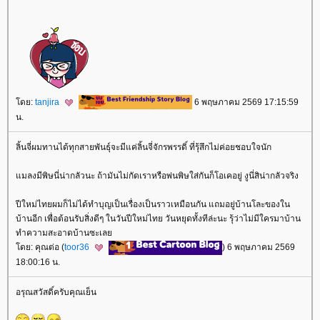
ดย:
tanjira
6 พฤษภาคม 2569 17:15:59
น.
ลิ้นจี่ผมทานได้ทุกสายพันธุ์จะมีแค่ลิ้นจี่จักรพรรดิ์ ที่รุ้สึกไม่ค่อยชอบใจนัก
มลงมีพิษนี่น่ากลัวนะ ถ้ามันไม่กัดเราหรือพ่นพิษใส่กันก็โอเคอยู่ งูนี่สิน่ากลัวจริง
ปีใหม่ไทยผมก็ไม่ได้ทำบุญเป็นเรื่องเป็นราวเหมือนกัน แถมอยู่บ้านโละของใน
บ้านอีก เพื่อต้อนรับสิ่งดีๆ ในวันปีใหม่ไทย วันหยุดทั้งทีล่ะนะ รุ้ว่าไม่มีใครมาบ้าน
ทำความสะอาดบ้านซะเล
ดย: คุณต่อ (
toor36
) 6 พฤษภาคม 2569
18:00:16 น.
อรุณสวัสดิ์ครับคุณเย็น