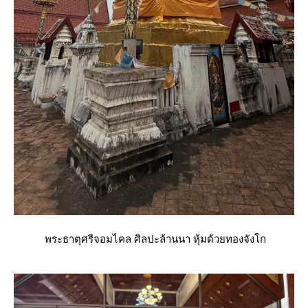
พระธาตุศรีจอมไคล ศิลปะล้านนา หุ้มด้วยทองจังโก