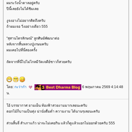
ผมระวังน้ำตาลอยู่ครับ
ปีนี้เลยยังไม่ได้ชิมเล
งูจงอางไม่อยากคิดถึงครับ
ถ้าผมเจอ วิ่งอย่างเดียว 555
"สุสานไตรลักษณ์" ลูกศิษย์พัฒนาต่อ
หลังจากสิ้นหลวงปู่เกษมครับ
ผมเคยไปที่นี่สองครั้ง
ถัดจากที่นี่ไปไม่ไกลมีวัดเจดีย์ซาวก็สวยครับ
ดย:
กะว่าก๋า
6 พฤษภาคม 2569 4:14:48
น.
อ้ บรรยากาศ ยามเย็น ท้องฟ้าสวยงามมากเลยนะครับ
ดอกไม้ก็บานเป็นทุ่ง น่านั่งดื่มด่ำ ความงาม ได้นานๆเลยนะครับ
ส่วนลิ้นจี่ สำเภาแก้ว น่าจะไม่เคยกิน แล้วก็ดูแล้วแยกไม่ออกด้วยครับ 555