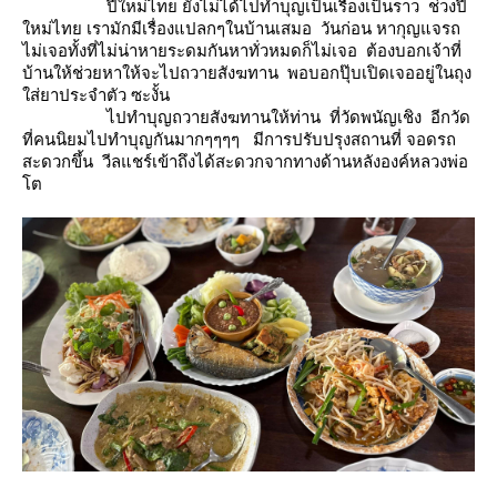
ปีใหม่ไทย ยังไม่ได้ไปทำบุญเป็นเรื่องเป็นราว ช่วงปี
หม่ไทย เรามักมีเรื่องแปลกๆในบ้านเสมอ วันก่อน หากุญแจรถ
ไม่เจอทั้งที่ไม่น่าหายระดมกันหาทั่วหมดก็ไม่เจอ ต้องบอกเจ้าที่
บ้านให้ช่วยหาให้จะไปถวายสังฆทาน พอบอกปุ๊บเปิดเจออยู่ในถุง
ส่ยาประจำตัว ซะงั้น
ไปทำบุญถวายสังฆทานให้ท่าน ที่วัดพนัญเชิง อีกวัด
ที่คนนิยมไปทำบุญกันมากๆๆๆๆ มีการปรับปรุงสถานที่ จอดรถ
สะดวกขึ้น วีลแชร์เข้าถึงได้สะดวกจากทางด้านหลังองค์หลวงพ่อ
ต