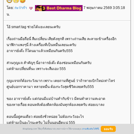
ดย:
กะว่าก๋า
7 พฤษภาคม 2569 3:05:18
น.
อ้ smart tag ช่วยได้แยะเลยนะครับ
เรื่องถ่านมือถือนี่ ลืมเปลี่ยน เสียตังทุกที เพราะถ่านเสีย ละลายเข้าเครื่องอีก
นาฬิกาแพงๆนี่ ล้างเครื่องทีเป็นหมื่นเลยนะครับ
อาจารย์เต๊ะ ก็โดนมาแล้วเหมือนกันครับ555
ส่วนกุญแจ สำคัญๆ นี่อาจารย์เต๊ะ ต้องซ่อนเหมือนกันครับ
ต่ห้ามเปลี่ยนที่นะ เพราะจะลืมเอง 555
กุญแจรถก้ต้องระวังมาก เพราะ เคยถามทีศูนย์ ว่าถ้าหายเบิกใหม่เท่าไหร่
ศูนย์บอกราคามา หลายหมื่น ต้องระวังสุดชีวิตเลยครับ555
ของ อาจารย์เต๊ะ แต่ก่อนมีแม่บ้านทำกับข้าว มีคนทำความสะอาด
ของหายเรื่อย ตอนหลังต้องติดกล้องมันทุกห้องเลยครับ ค่อยเบาลง
ตอนนี้อยู่คนเดียว ค่อยยังชั่วหน่อย ไม่ต้องระวังอะไร
ต่ห้ามเป็นอะไรนะครับ ไม่งั้นนอนอืดแน่ 555
BlogGang.com ใช้คุกกี้เพื่อพัฒนาประสบการณ์การใช้งานของคุณ
อ่านเพิ่มเติมได้ที่นี่