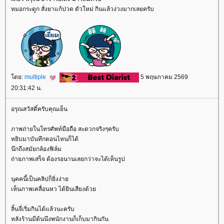
หมอกระดูก สั่งยาแก้ปวด ตัวใหม่ กินแล้วง่วงมากเลยครับ
ดย:
multiple
5 พฤษภาคม 2569
20:31:42 น.
อรุณสวัสดิ์ครับคุณเย็น
ภาพถ่ายในโทรศัพท์มือถือ สะดวกจริงๆครับ
หยิบมาบันทึกตอนไหนก็ได้
นึกถึงสมัยกล้องฟิล์ม
ถ่ายภาพเสร็จ ต้องรอนานเลยกว่าจะได้เห็นรูป
นุคคนี้เป็นคลิปก็ยิ่งง่า
เห็นภาพเคลื่อนหว ได้ยินเสียงด้ว
ลิ้นจี่เริ่มกินได้แล้วนะครับ
หลังร้านมีต้นนึงพนักงานก็เก็บมากินกัน