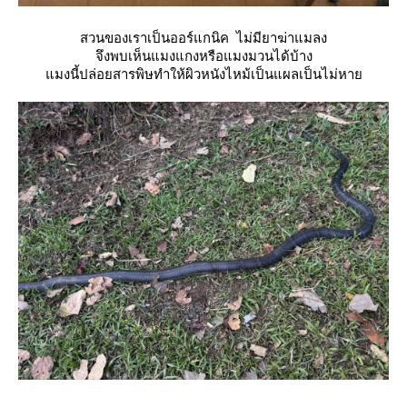
สวนของเราเป็นออร์แกนิค ไม่มียาฆ่าแมลง
จึงพบเห็นแมงแกงหรือแมงมวนได้บ้าง
มงนี้ปล่อยสารพิษทำให้ผิวหนังไหม้เป็นแผลเป็นไม่หา