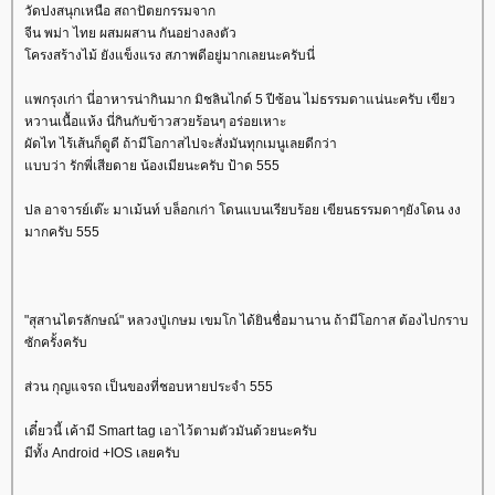
วัดปงสนุกเหนือ สถาปัตยกรรมจาก
จีน พม่า ไทย ผสมผสาน กันอย่างลงตัว
ครงสร้างไม้ ยังแข็งแรง สภาพดีอยู่มากเลยนะครับนี่
พกรุงเก่า นี่อาหารน่ากินมาก มิชลินไกด์ 5 ปีซ้อน ไม่ธรรมดาแน่นะครับ เขียว
หวานเนื้อแห้ง นี่กินกับข้าวสวยร้อนๆ อร่อยเหาะ
ผัดไท ไร้เส้นก็ดูดี ถ้ามีโอกาสไปจะสั่งมันทุกเมนูเลยดีกว่า
บบว่า รักพี่เสียดาย น้องเมียนะครับ ป้าด 555
ปล อาจารย์เต๊ะ มาเม้นท์ บล็อกเก่า โดนแบนเรียบร้อย เขียนธรรมดาๆยังโดน งง
มากครับ 555
"สุสานไตรลักษณ์" หลวงปู่เกษม เขมโก ได้ยินชื่อมานาน ถ้ามีโอกาส ต้องไปกราบ
ซักครั้งครับ
ส่วน กุญแจรถ เป็นของที่ชอบหายประจำ 555
เดี๋ยวนี้ เค้ามี Smart tag เอาไว้ตามตัวมันด้วยนะครับ
มีทั้ง Android +IOS เลยครับ