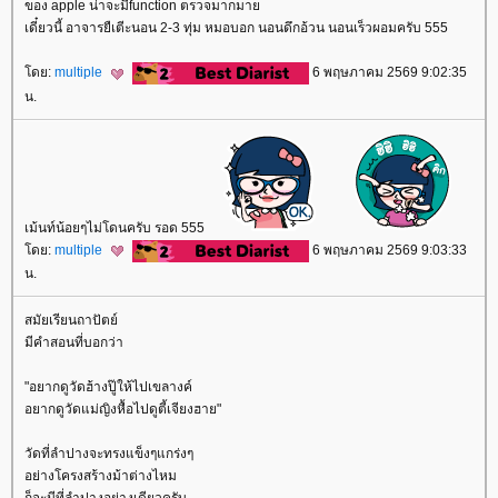
ของ apple น่าจะมีfunction ตรวจมากมา
เดี๋ยวนี้ อาจารยืเตีะนอน 2-3 ทุ่ม หมอบอก นอนดึกอ้วน นอนเร็วผอมครับ 555
ดย:
multiple
6 พฤษภาคม 2569 9:02:35
น.
เม้นท์น้อยๆไม่โดนครับ รอด 555
ดย:
multiple
6 พฤษภาคม 2569 9:03:33
น.
สมัยเรียนถาปัตย์
มีคำสอนที่บอกว่า
"อยากดูวัดฮ้างปู๊ให้ไปเขลางค์
อยากดูวัดแม่ญิงหื้อไปดูตี้เจียงฮาย"
วัดที่ลำปางจะทรงแข็งๆแกร่งๆ
อย่างโครงสร้างม้าต่างไหม