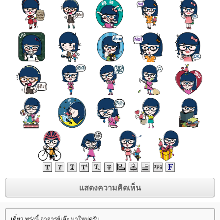
เดี๋ยว พรุ่งนี้ อาจารย์เต๊ะ มาใหม่ครับ