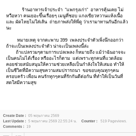
ร้านอาหารเจ้าประจำ "แพกรุงเก่า" อาหารคุ้นเคย ไม่
หวือหวา คนเยอะขึ้นเรื่อยๆ เมนูที่ชอบ แกงเขียวหวานแห้งเนื้อ
ละ ผัดไทยไม่ใส่เส้น ถ่ายภาพส่งให้พี่ดู ว่าเรามาทานกันอีกแล้ว
นะ
หมายเหตุ จากตะพาบ 399 เพลงประจำตัวเพิ่งนึกออกว่า
ถ้าจะเป็นเพลงประจำตัว น่าจะเป็นเพลงนี้ล่ะ
ถ้าแปลรวมๆตามการแปลเพลง ก็หมายถึง แม้ว่าฉันอาจจะ
เป็นคนไม่ได้เรื่อง หรืออะไรก็ตาม แต่เพราะทุกคนที่แวดล้อม
คอยช่วยสนับสนุนให้ความช่วยเหลือเป็นกำลังใจให้เสมอ ทำให้
เป็นชีวิตที่มีความสุขความสมปรารถนา ขอขอบคุณทุกๆคน
ครอบครัว เพื่อน คนรักทุกๆคนที่รักกันดีต่อกัน ที่ทำให้เป็นวันที่
สดใสมีความสุข
Create Date :
05 พฤษภาคม 2569
Last Update :
5 พฤษภาคม 2569 22:55:24 น.
Counter :
519 Pageviews.
Comments :
19