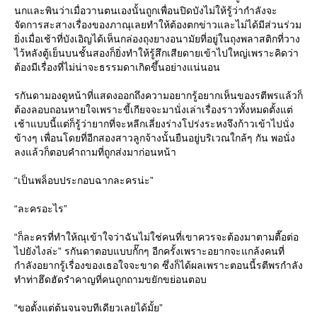
นกและพินว่าเมื่อวานตนเองนั้นถูกเพื่อนปิดบังไม่ให้รู้ว่ากำลังจะ
จัดการสะสางเรื่องของภาณุเลยทำให้ต้องตกข่าวและไม่ได้มีส่วนร่วม
ยิ่งเมื่อเช้าที่บังเอิญได้เห็นกล่องถุงยางอนามัยที่อยู่ในถุงพลาสติกที่วาง
ไว้หลังตู้เย็นบนชั้นสองก็ยิ่งทำให้รู้สึกเสียดายเข้าไปใหญ่เพราะคิดว่า
ต้องมีเรื่องที่ไม่น่าจะธรรมดาเกิดขึ้นอย่างแน่นอน
รกันดามองดูหน้าที่แสดงออกถึงความอยากรู้อยากเห็นของรตีพรแล้วก็
ต้องลอบถอนหายใจเพราะขี้เกียจจะมานั่งเล่าเรื่องราวทั้งหมดตั้งแต่
เช้าแบบนี้แต่ก็รู้ว่ายากที่จะหลีกเลี่ยงร่างโปร่งระหงจึงก้าวเข้าไปนั่ง
ข้างๆ เพื่อนโดยที่อีกสองสาวลูกจ้างนั้นยืนอยู่บริเวณใกล้ๆ กัน พอนั่ง
ลงแล้วก็ตอบคำถามที่ถูกส่งมาก่อนหน้า
“เป็นพล็อบประกอบฉากละครน่ะ”
“ละครอะไร”
“ก็ละครที่ทำให้ณุเข้าใจว่าฉันไม่ใช่คนที่เขาควรจะต้องมาตามตื๊อต่อ
ไปยังไงล่ะ” รกันดาตอบแบบกั๊กๆ อีกครั้งเพราะอยากจะแกล้งคนที่
กำลังอยากรู้เรื่องของเธอใจจะขาด ซึ่งก็ได้ผลเพราะตอนนี้รตีพรกำลัง
ทำท่าฮึดฮัดรำคาญที่คนถูกถามขยักขย่อนตอบ
“ขอตั้งแต่ต้นจนจบทีเดียวเลยได้มั้ย”