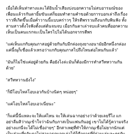
เมื่อได้เห็นท่าทางและได้ยินน้ำเสียงบ่งบอกความไม่สบอารมณ์ของ
เพื่อนแล้วรกันดายิ้มขันแต่ก็ยอมทำตามคำขอด้วยการบอกเล่าถึงเรื่อง
ราวที่เกิดขึ้นเมื่อค่ำวานนี้แบบคร่าวๆ ให้รตีพรรวมถึงนกกับพินฟัง ทั้ง
สามสาวตั้งใจฟังตั้งแต่ต้นจนจบ เมื่อรกันดาเล่าจบแล้วคนที่ออกความ
เห็นเป็นคนแรกจะเป็นใครไปไม่ได้นอกจากรตีพร
“แค่เห็นแกกับคุณภาสอยู่ด้วยกันกับมีกล่องถุงยางอนามัยอีกหนึ่งกล่อง
แค่นี้ณุก็เชื่อแล้วเหรอว่าแกกับคุณภาสไปถึงไหนต่อไหนกันแล้ว”
“มันก็ไม่ใช่แค่อยู่ด้วยกัน คือยังไงล่ะมันก็ต้องมีการทำสวีทหวานกัน
ด้วย”
“สวีทหวานยังไง”
“ก็มีโอบไหล่โอบเอวกันบ้างนิดๆ หน่อยๆ”
“แค่โอบไหล่โอบเอวเนี่ยนะ”
“ก็แค่นี้นี่แหละจะให้แค่ไหน จะให้เล่นฉากอย่างว่าด้วยเลยรึไง แก
อย่าลืมสิว่าณุเข้าใจว่าฉันกับภาสเป็นแฟนกันอยู่ เขาไม่ได้รู้ความจริง
อย่างแกนี่จะได้ไม่เชื่อง่ายๆ” อีกสาเหตุที่ทำให้ภาณุเชื่อไม่ยากนักแต่
เป็นส่วนที่รกันดาไม่สามารถบอกเล่าได้ก็คือการที่ผู้ร่วมเล่นละครกับ