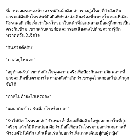
ที่ลานจอดรถของห้างสรรพสินค้าดังกล่าวร่างสูงใหญ่ที่กำลังเดิน
อารมณ์ดีหยิบโทรศัพท์มือถือที่กำลังส่งเสียงร้องขึ้นมาดูในตอนที่เดิน
ถึงรถพอดี เมื่อเห็นว่าใครโทรมาใบหน้าที่ผ่อนคลายเมื่อครู่ก็กลายเป็น
ตรงกันข้าม เขากดรับสายก่อนจะกรอกเสียงลงไปด้วยความรู้สึก
หวาดหวั่นในจิตใจ
“รันสวัสดีครับ”
“ภาสอยู่ไหนคะ”
“อยู่ห้างครับ” เขาตัดสินใจพูดความจริงเพื่อป้องกันความผิดพลาดที่
อาจจะเกิดขึ้นตามมาในภายหลังถ้าเกิดว่าเขาพูดโกหกออกไปแล้วถูก
จับได้
“ภาสไปทำอะไรเหรอคะ”
“ผมมากินข้าว รันมีอะไรหรือเปล่า”
“รันไม่มีอะไรหรอกค่ะ” รันทพรอ้ำอึ้งแต่ก็ตัดสินใจพูดออกมาในที่สุด
“จริงๆ แล้วก็มีนิดหน่อย คือว่าเมื่อกี๊เพื่อนรันโทรมาบอกว่าเจอภาสที่
ห้างแต่ไม่ได้ทัก แล้วเพื่อนรันก็บอกว่าเห็นภาสเดินอยู่กับผู้หญิง”