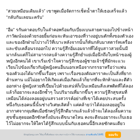
“สวยเหมือนเดิมแล้ว” เขาพูดเมื่อจัดการเช็ดน้ำตาให้เธอเสร็จแล้ว
“กลับกันเลยนะครับ”
“อืม” รกันดาตอบรับในลำคอพร้อมกับเบี่ยงเบนสายตามองไปข้างหน้า
ภาวัฒน์มองด้วยรอยยิ้มก่อนจะหันเอาของที่วางอยู่บนตักทั้งของตัวเอง
และของอีกฝ่ายไปวางไว้ที่เบาะหลังจากนั้นก็หันกลับมาสตาร์ทเครื่อง
และขับเคลื่อนรถออกไป ความรู้สึกอิ่มเอมจากที่ได้จูบสาวสวยนั้นมี
มากล้นแต่ก็ไม่สามารถลบล้างความรู้สึกย่ำแย่เมื่อนึกถึงใบหน้าของผู้
หญิงอีกคนได้ เขาเริ่มเข้าใจความรู้สึกของผู้ชายเจ้าชู้ที่มักจะแวะ
เวียนไปข้องเกี่ยวกับผู้หญิงคนอื่นนอกเหนือจากภรรยาหรือว่าแฟน
ของตัวเองได้มากขึ้นเรื่อยๆ เพราะเรื่องของตัณหาราคะเป็นสิ่งที่ยาก
ต้านทาน แม้ไม่อยากให้เกิดแต่เมื่อเกิดแล้วก็ยากที่จะหักห้ามและตีตัว
ออกห่าง ผู้หญิงสวยที่เปี่ยมไปด้วยเสน่ห์ก็เป็นเหมือนสิ่งเสพติดที่ได้ลอง
แล้วก็อยากจะลองอีกซ้ำๆ ในปริมาณที่มากขึ้นๆ ความรู้สึกสุขสมที่
เหมือนได้ล่องลอยอยู่บนสรวงสวรรค์อย่างที่เขาได้เคยประสบครั้ง
หนึ่งกับเธอคนนี้นั้นช่างวิเศษเลิศล้ำ แค่คล้ายว่าได้ล่องลอยอยู่ใน
อากาศจากจุมพิตเมื่อซักครู่ก็รู้สึกดีมากแล้วแล้วถ้าจะได้ลองลิ้มความ
สุขชั้นสุดยอดอีกซักครั้งมันจะดีขนาดไหน คงจะดีจนอยากจะเก็บเธอ
ไว้ไม่อยากจะให้ใครได้รู้สึกแบบนั้นกับเธอคนนี้อีกเลยซักคนเดียว
_____________________________________
BlogGang.com ใช้คุกกี้เพื่อพัฒนาประสบการณ์การใช้งานของคุณ
อ่านเพิ่มเติมได้ที่นี่
มาอัพต่อแล้วค่ะหลังจากที่หายไปนาน ยังมีคนรออ่านอยู่หรือเปล่าเนี่ย