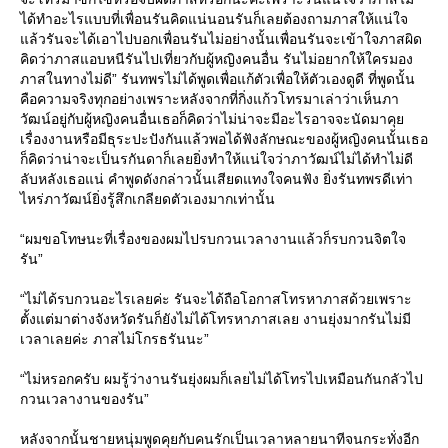
ได้ทำอะไรแบบที่เพื่อนรันคิดแน่นอนรันก็เลยต้องถามภาสให้แน่ใจ
แล้วรันจะได้เอาไปบอกเพื่อนรันไม่อย่างนั้นเพื่อนรันจะเข้าใจภาสผิด
คิดว่าภาสแอบหนีรันไปเที่ยวกับผู้หญิงคนอื่น รันไม่อยากให้ใครมอง
ภาสในทางไม่ดี” รันทพรไม่ได้พูดเพื่อแก้ตัวเพื่อให้ตัวเองดูดี ที่พูดนั้น
คือความจริงทุกอย่างเพราะหลังจากที่กิ่งแก้วโทรมาเล่าว่าเห็นภา
วัฒน์อยู่กับผู้หญิงคนอื่นเธอก็คิดว่าไม่น่าจะมีอะไรอาจจะนัดมาคุย
เรื่องงานหรือมีธุระปะปังกันแล้วพอได้ฟังลักษณะของผู้หญิงคนนั้นเธอ
ก็คิดว่าน่าจะเป็นรกันดาก็เลยยิ่งทำให้แน่ใจว่าภาวัฒน์ไม่ได้ทำไม่ดี
ลับหลังเธอแน่ คำพูดดังกล่าวนั้นเสียดแทงใจคนฟัง ยิ่งรันทพรดีเท่า
ไหร่ภาวัฒน์ยิ่งรู้สึกเกลียดตัวเองมากเท่านั้น
“ผมขอโทษนะที่เรื่องของผมไปรบกวนเวลางานแล้วก็รบกวนจิตใจ
รัน”
“ไม่ได้รบกวนอะไรเลยค่ะ รันจะได้ถือโอกาสโทรหาภาสด้วยเพราะ
ตั้งแต่มาต่างจังหวัดรันก็ยังไม่ได้โทรหาภาสเลย งานยุ่งมากรันไม่มี
เวลาเลยค่ะ ภาสไม่โกรธรันนะ”
“ไม่หรอกครับ ผมรู้ว่างานรันยุ่งผมก็เลยไม่ได้โทรไปเหมือนกันกลัวไป
กวนเวลางานของรัน”
หลังจากนั้นชายหนุ่มพูดคุยกับคนรักเป็นเวลาหลายนาทีจนกระทั่งอีก