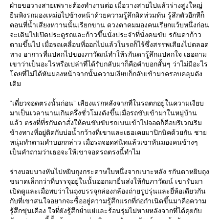
ฝ่ายขอวางสายเพราะต้องทำงานต่อ เมื่อวางสายไปแล้วร่างสูงใหญ่
ยืนพิงรถมองเหม่อไปข้างหน้าด้วยความรู้สึกผิดท่วมท้น รู้สึกตัวอีกทีก็
ตอนที่น้ำเสียงหวานนั้นเรียกขาน ดวงตาคมมองคนเรียกแว้บหนึ่งก่อน
จะเดินไปเปิดประตูรถและก้าวขึ้นนั่งประจำที่นั่งคนขับ รกันดาก้าว
ตามขึ้นไป เมื่อรถเคลื่อนที่ออกไปแล้วในรถก็ไร้ซึ่งสรรพเสียงไปตลอด
ทาง อาการที่แปลกไปของภาวัฒน์ทำให้รกันดารู้สึกแปลกใจ เธอถาม
เขาว่าเป็นอะไรหรือเปล่าที่ได้รับกลับมาก็คือคำบอกสั้นๆ ว่าไม่มีอะไร
โดยที่ไม่ได้หันมองหน้าจากนั้นความเงียบก็กลับเข้ามาครอบคลุมดัง
เดิม
“เดี๋ยวจอดตรงนั้นก่อน” เสียงแรกหลังจากที่ในรถตกอยู่ในความเงียบ
มาเป็นเวลานานเกินครึ่งชั่วโมงดังขึ้นเมื่อรถขับเข้ามาในหมู่บ้าน
แล้ว ตรงที่ที่รกันดาสั่งให้คนขับขับรถเบนเข้าไปจอดก็คือบริเวณริม
ข้างทางที่อยู่ติดกับบ่อน้ำกว้างที่เขาและเธอเคยมาปิกนิคด้วยกัน ชาย
หนุ่มทำตามคำบอกกล่าว เมื่อรถจอดสนิทแล้วเขาหันมองคนข้างๆ
เป็นคำถามว่าเธอจะให้เขาจอดรถตรงนี้ทำไม
ร่างบอบบางหันไปหยิบถุงกระดาษใบหนึ่งจากเบาะหลัง รกันดาหยิบถุง
ขนาดเล็กกว่าที่บรรจุอยู่ในนั้นออกมายื่นส่งให้กับภาวัฒน์ เขารับมา
เปิดดูและเมื่อพบว่าในถุงบรรจุกล่องกล้องถ่ายรูปรุ่นและยี่ห้อเดียวกัน
กับที่เขาสนใจอยากจะซื้ออยู่ความรู้สึกแรกที่ก่อกำเนิดขึ้นมาคือความ
รู้สึกขุ่นเคือง ใจที่ยังรู้สึกย่ำแย่และร้อนรุ่มไม่หายหลังจากที่ได้คุยกับ