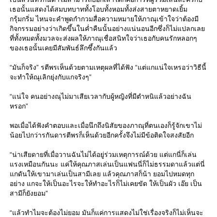
เธอนั้นแสดงได้สมบทบาททั้งโอบทั้งหอมทั้งส่งสายตาหยาดเยิ้ม
กรุ้มกริ่ม ไหนจะคำพูดกำกวมสื่อความหมายให้ภาณุเข้าใจว่าต้องมี
กิจกรรมอย่างว่าเกิดขึ้นในค่ำคืนนั้นอย่างแน่นอนอีกซึ่งก็ไม่แปลกเลย
ที่ทั้งหมดทั้งมวลจะส่งผลให้ภาณุเชื่อสนิทใจว่าเธอกับคนรักหลอกๆ
ของเธอนั้นเคยมีสัมพันธ์ลึกซึ้งกันแล้ว
“มันก็จริง” รตีพรเห็นด้วยตามเหตุผลที่ได้ฟัง “แต่แกแน่ใจเหรอว่าวิธีนี้
จะทำให้ณุเลิกยุ่งกับแกจริงๆ”
“แน่ใจ คนอย่างณุไม่มาเสียเวลากับผู้หญิงที่มีตำหนิแล้วอย่างฉัน
หรอก”
พอเมื่อได้ฟังคำตอบและเมื่อนึกถึงนิสัยของภาณุที่ตนเองก็รู้จักเขาไม่
น้อยไปกว่ารกันดารตีพรก็เห็นด้วยอีกครั้งจึงไม่มีข้อติดใจสงสัยอีก
“น่าเสียดายที่เมื่อวานฉันไม่ได้อยู่ร่วมเหตุการณ์ด้วย แต่แกนี่ก็เล่น
แรงเหมือนกันนะ แค่ให้คุณภาสเล่นเป็นแฟนนี่ก็ไม่ธรรมดาแล้วแต่นี่
แกดันให้เขามาเล่นเป็นสามีเลย แล้วคุณภาสก็น้า ยอมไปหมดทุก
อย่าง แกจะให้เป็นอะไรจะให้ทำอะไรก็ไม่เคยขัด ให้เป็นผัว เอ๊ย เป็น
สามีก็ยังยอม”
“แล้วทำไมจะต้องไม่ยอม มันก็แค่การแสดงไม่ใช่เรื่องจริงก็ไม่เห็นจะ