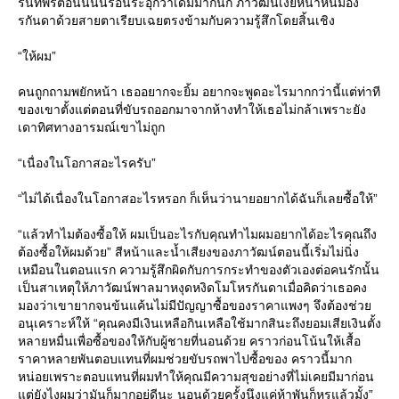
รันทพรตอนนี้นั้นร้อนระอุกว่าเดิมมากนัก ภาวัฒน์เงยหน้าหันมอง
รกันดาด้วยสายตาเรียบเฉยตรงข้ามกับความรู้สึกโดยสิ้นเชิง
“ให้ผม”
คนถูกถามพยักหน้า เธออยากจะยิ้ม อยากจะพูดอะไรมากกว่านี้แต่ท่าที
ของเขาตั้งแต่ตอนที่ขับรถออกมาจากห้างทำให้เธอไม่กล้าเพราะยัง
เดาทิศทางอารมณ์เขาไม่ถูก
“เนื่องในโอกาสอะไรครับ”
“ไม่ได้เนื่องในโอกาสอะไรหรอก ก็เห็นว่านายอยากได้ฉันก็เลยซื้อให้”
“แล้วทำไมต้องซื้อให้ ผมเป็นอะไรกับคุณทำไมผมอยากได้อะไรคุณถึง
ต้องซื้อให้ผมด้วย” สีหน้าและน้ำเสียงของภาวัฒน์ตอนนี้เริ่มไม่นิ่ง
เหมือนในตอนแรก ความรู้สึกผิดกับการกระทำของตัวเองต่อคนรักนั้น
เป็นสาเหตุให้ภาวัฒน์พาลมาหงุดหงิดโมโหรกันดาเมื่อคิดว่าเธอคง
มองว่าเขายากจนข้นแค้นไม่มีปัญญาซื้อของราคาแพงๆ จึงต้องช่วย
อนุเคราะห์ให้ “คุณคงมีเงินเหลือกินเหลือใช้มากสินะถึงยอมเสียเงินตั้ง
หลายหมื่นเพื่อซื้อของให้กับผู้ชายที่นอนด้วย คราวก่อนโน้นให้เสื้อ
ราคาหลายพันตอบแทนที่ผมช่วยขับรถพาไปซื้อของ คราวนี้มาก
หน่อยเพราะตอบแทนที่ผมทำให้คุณมีความสุขอย่างที่ไม่เคยมีมาก่อน
แต่ยังไงผมว่ามันก็มากอยู่ดีนะ นอนด้วยครั้งนึงแค่ห้าพันก็หรูแล้วมั้ง”