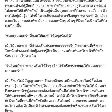
ที่เกี่ยวกระหวัดก็เคลื่อนไหวรวดเร็วขึ้น เวลาผ่านไปนานเกือบนาที
ต่างคนต่างก็รู้สึกคล้ายว่าร่างกายกำลังล่องลอยอยู่ในอากาศ ภาวัฒน์
ไม่อยากให้สิ่งที่กำลังดำเนินอยู่นั้นสิ้นสุดแต่เขาก็ยังสามารถสั่งการตัว
เองได้อยู่เมื่อรู้ว่าเท่านี้ก็มากเกินพอแล้วเขาจึงหยุดการกระทำดังกล่าว
ลงแต่ไม่วายขอส่งท้ายด้วยการหอมหนักๆ เน้นๆ ที่ผิวแก้มเนียนใสที่ยัง
คงเปียกชื้น
“ขอบคุณนะครับที่ยอมให้ผมทำให้หยุดร้องไห้”
เมื่อได้สบสายตาที่กำลังเป็นประกายแวววาววิบวับของคนที่เพิ่งถอย
ใบหน้าห่างออกไปหญิงสาวรู้สึกเขินอายจนต้องหันเหใบหน้าที่กำลัง
ร้อนผะผ่าวไปทางอื่น
“วันไหนถ้าอยากหยุดร้องไห้ไวๆ เรียกใช้บริการจากผมได้ตลอดเวลา
เลยนะครับ”
เมื่อยังคงไม่มีสัญญาณตอบรับจากอีกคนเหมือนเดิมภาวัฒน์ยิ้มอ่อน
เพราะรู้ว่ารกันดากำลังอยู่ในอาการเขินอายปากใช้การไม่ได้ มือหนา
ดึงกระดาษทิชชู่ออกจากกล่องก่อนจะยื่นมือไปจับใบหน้าของรกันดา
ให้หันมาจากนั้นก็ช่วยเช็ดคราบน้ำตาให้ เมื่อใบหน้าหายเปียกชื้นบวก
กับผิวแก้มที่ตอนนี้กำลังซับสีแดงระเรือใบหน้าสวยหวานเลยกลับมา
สดใสผุดผ่องดังเดิมแม้ว่าดวงตายังคงบ่งบอกว่าเพิ่งผ่านการร้องไห้มา
ก็ตาม