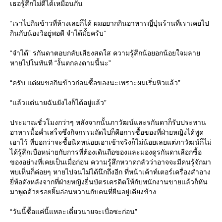
เธอรู้สึกไม่ดีได้เหมือนกัน
“เราไปกินข้าวที่ห้างเลยก็ได้ ผมอยากกินอาหารญี่ปุ่นร้านที่เราเคยไป
กินกับน้องวิอยู่พอดี จำได้มั้ยครับ”
“จำได้” รกันดาตอบกลับเสียงสดใส ความรู้สึกน้อยอกน้อยใจมลาย
หายไปในทันที “งั้นตกลงตามนี้นะ”
“ครับ แต่ผมขอกินข้าวก่อนซื้อของนะเพราะผมเริ่มหิวแล้ว”
“แล้วแต่นายฉันยังไงก็ได้อยู่แล้ว”
ประมาณชั่วโมงกว่าๆ หลังจากนั้นภาวัฒน์และรกันดาก็รับประทาน
อาหารมื้อค่ำเสร็จซึ่งกิจกรรมถัดไปก็คือการซื้อของที่ฝ่ายหญิงได้พูด
เอาไว้ ที่บอกว่าจะซื้อนิดหน่อยเอาเข้าจริงก็ไม่น้อยเลยแต่ภาวัฒน์ก็ไม่
ได้รู้สึกเบื่อหน่ายกับการที่ต้องเดินถือของและมองดูรกันดาเลือกซื้อ
ของอย่างที่เคยเป็นเมื่อก่อน ความรู้สึกหวาดกลัวว่าอาจจะมีคนรู้จักมา
พบเห็นก็ค่อยๆ หายไปจนไม่ได้นึกถึงอีก ที่หน้าเค้าท์เตอร์เครื่องสำอาง
ยี่ห้อดังหลังจากที่ฝ่ายหญิงยื่นบัตรเครดิตให้กับพนักงานขายแล้วก็หัน
มาพูดด้วยรอยยิ้มอ่อนหวานกับคนที่ยืนอยู่เคียงข้าง
“วันนี้ซื้อแค่นี้แหละเดี๋ยวนายจะเบื่อซะก่อน”