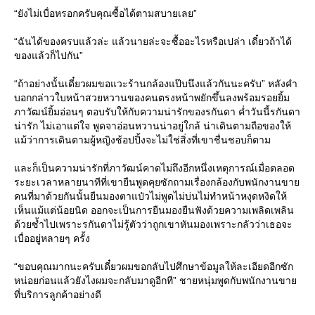
“ยังไม่เบื่อหรอกครับคุณซื้อได้ตามสบายเลย”
“ฉันได้ของครบแล้วล่ะ แล้วนายล่ะจะซื้ออะไรหรือเปล่า เดี๋ยวถ้าได้
ของแล้วก็ไปกัน”
“ถ้าอย่างนั้นเดี๋ยวผมขอแวะร้านกล้องแป๊บนึงแล้วกันนะครับ” หลังคำ
บอกกล่าวใบหน้าสวยหวานของคนตรงหน้าพยักขึ้นลงพร้อมรอยยิ้ม
ภาวัฒน์ยิ้มอ่อนๆ ตอบรับให้กับความน่ารักของรกันดา ค่ำวันนี้รกันดา
น่ารัก ไม่เอาแต่ใจ พูดจาอ่อนหวานน่าอยู่ใกล้ น่าเดินตามถือของให้
แม้ว่าการเดินตามผู้หญิงช้อปปิ้งจะไม่ใช่สิ่งที่เขาชื่นชอบก็ตาม
และก็เป็นความน่ารักที่ภาวัฒน์คาดไม่ถึงอีกหนึ่งเหตุการณ์เมื่อตลอด
ระยะเวลาหลายนาทีที่เขายืนพูดคุยซักถามเรื่องกล้องกับพนักงานขาย
คนที่มาด้วยกันนั้นยืนมองตาแป๋วไม่พูดไม่บ่นไม่ทำหน้าหงุดหงิดให้
เห็นแม้แต่น้อยนิด ออกจะเป็นการยืนมองยืนฟังด้วยความเพลิดเพลิน
ด้วยซ้ำไปเพราะรกันดาไม่รู้ตัวว่าถูกเขาหันมองเพราะกลัวว่าเธอจะ
เบื่ออยู่หลายๆ ครั้ง
“ขอบคุณมากนะครับเดี๋ยวผมขอกลับไปศึกษาข้อมูลให้ละเอียดอีกซัก
หน่อยก่อนแล้วยังไงผมจะกลับมาดูอีกที” ชายหนุ่มพูดกับพนักงานขาย
ที่บริการลูกค้าอย่างดี