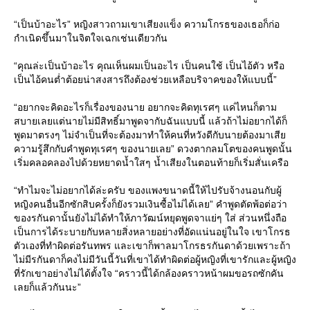
“เป็นบ้าอะไร” หญิงสาวถามเขาเสียงแข็ง ความโกรธของเธอก็ก่อ
กำเนิดขึ้นมาในจิตใจเฉกเช่นเดียวกัน
“คุณล่ะเป็นบ้าอะไร คุณเห็นผมเป็นอะไร เป็นคนใช้ เป็นไอ้ตัว หรือ
เป็นไอ้คนต่ำต้อยน่าสงสารถึงต้องช่วยเหลือบริจาคของให้แบบนี้”
“อยากจะคิดอะไรก็เรื่องของนาย อยากจะคิดทุเรศๆ แค่ไหนก็ตาม
สบายเลยแต่นายไม่มีสิทธิ์มาพูดจากับฉันแบบนี้ แล้วถ้าไม่อยากได้ก็
พูดมาตรงๆ ไม่จำเป็นที่จะต้องมาทำให้คนที่หวังดีกับนายต้องมาเสีย
ความรู้สึกกับคำพูดทุเรศๆ ของนายเลย” ดวงตากลมโตของคนพูดนั้น
เริ่มคลอคลองไปด้วยหยาดน้ำใสๆ น้ำเสียงในตอนท้ายก็เริ่มสั่นเครือ
“ทำไมจะไม่อยากได้ล่ะครับ ของแพงขนาดนี้ให้ไปรับจ้างนอนกับผู้
หญิงคนอื่นอีกซักสิบครั้งก็ยังรวมเงินซื้อไม่ได้เลย” คำพูดตัดพ้อต่อว่า
ของรกันดานั้นยังไม่ได้ทำให้ภาวัฒน์หยุดพูดจาแย่ๆ ใส่ ส่วนหนึ่งถือ
เป็นการได้ระบายกับหลายสิ่งหลายอย่างที่อัดแน่นอยู่ในใจ เขาโกรธ
ตัวเองที่ทำผิดต่อรันทพร และเขาก็พาลมาโกรธรกันดาด้วยเพราะถ้า
ไม่มีรกันดาก็คงไม่มีวันนี้วันที่เขาได้ทำผิดต่อผู้หญิงที่เขารักและผู้หญิง
ที่รักเขาอย่างไม่ได้ตั้งใจ “คราวนี้ได้กล้องคราวหน้าผมขอรถซักคัน
เลยก็แล้วกันนะ”