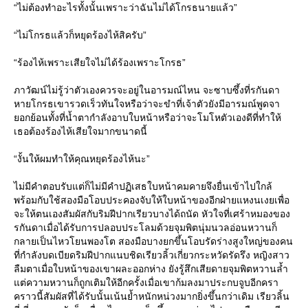
“ไม่ต้องทำอะไรทั้งนั้นเพราะว่าฉันไม่ได้โกรธนายแล้ว”
“ไม่โกรธแล้วก็หยุดร้องไห้สิครับ”
“ร้องไห้เพราะเสียใจไม่ได้ร้องเพราะโกรธ”
ภาวัฒน์ไม่รู้ว่าตัวเองควรจะอยู่ในอารมณ์ไหน จะซาบซึ้งที่รกันดา
หายโกรธเขารวดเร็วทันใจหรือว่าจะขำที่เจ้าตัวยังมีอารมณ์พูดจา
ยอกย้อนทั้งที่น้ำตากำลังอาบใบหน้าหรือว่าจะโมโหตัวเองดีที่ทำให้
เธอต้องร้องไห้เสียใจมากขนาดนี้
“งั้นให้ผมทำให้คุณหยุดร้องไห้นะ”
ไม่มีคำตอบรับแต่ก็ไม่มีคำปฏิเสธใบหน้าคมคายจึงยื่นเข้าไปใกล้
พร้อมกับใช้สองมือโอบประคองจับให้ใบหน้าของอีกฝ่ายแหงนเงยเพื่อ
จะให้ตนเองสัมผัสกับริมฝีปากเรียวบางได้ถนัด หัวใจที่เศร้าหมองของ
รกันดาเมื่อได้รับการปลอบประโลมด้วยจุมพิตนุ่มนวลอ่อนหวานก็
กลายเป็นไหวโยนพองโต สองมือบางยกขึ้นโอบรัดร่างสูงใหญ่ของคน
ที่กำลังบดเบียดริมฝีปากแนบชิดเรียวลิ้วเกี่ยวกระหวัดรัดรึง หญิงสาว
ลืมตาเมื่อใบหน้าของเขาผละออกห่าง ยังรู้สึกเสียดายจุมพิตหวานล้ำ
แต่ความหวานก็ถูกเติมให้อีกครั้งเมื่อเขาก้มลงมาประกบจูบอีกครา
คราวนี้สัมผัสที่ได้รับนั้นเน้นย้ำหนักหน่วงมากยิ่งขึ้นกว่าเดิม เรียวลิ้น