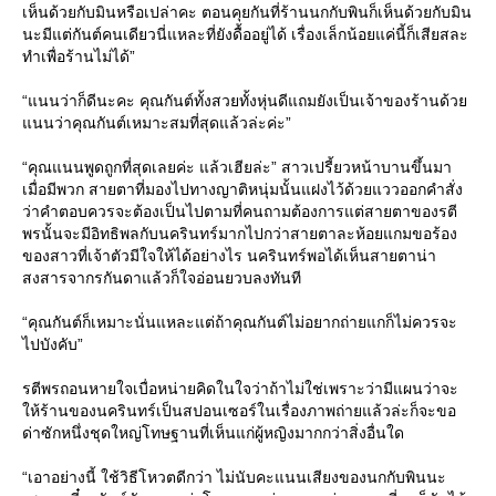
เห็นด้วยกับมินหรือเปล่าคะ ตอนคุยกันที่ร้านนกกับพินก็เห็นด้วยกับมิน
นะมีแต่กันต์คนเดียวนี่แหละที่ยังดื้ออยู่ได้ เรื่องเล็กน้อยแค่นี้ก็เสียสละ
ทำเพื่อร้านไม่ได้”
“แนนว่าก็ดีนะคะ คุณกันต์ทั้งสวยทั้งหุ่นดีแถมยังเป็นเจ้าของร้านด้วย
แนนว่าคุณกันต์เหมาะสมที่สุดแล้วล่ะค่ะ”
“คุณแนนพูดถูกที่สุดเลยค่ะ แล้วเฮียล่ะ” สาวเปรี้ยวหน้าบานขึ้นมา
เมื่อมีพวก สายตาที่มองไปทางญาติหนุ่มนั้นแฝงไว้ด้วยแววออกคำสั่ง
ว่าคำตอบควรจะต้องเป็นไปตามที่คนถามต้องการแต่สายตาของรตี
พรนั้นจะมีอิทธิพลกับนครินทร์มากไปกว่าสายตาละห้อยแกมขอร้อง
ของสาวที่เจ้าตัวมีใจให้ได้อย่างไร นครินทร์พอได้เห็นสายตาน่า
สงสารจากรกันดาแล้วก็ใจอ่อนยวบลงทันที
“คุณกันต์ก็เหมาะนั่นแหละแต่ถ้าคุณกันต์ไม่อยากถ่ายแกก็ไม่ควรจะ
ไปบังคับ”
รตีพรถอนหายใจเบื่อหน่ายคิดในใจว่าถ้าไม่ใช่เพราะว่ามีแผนว่าจะ
ให้ร้านของนครินทร์เป็นสปอนเซอร์ในเรื่องภาพถ่ายแล้วล่ะก็จะขอ
ด่าซักหนึ่งชุดใหญ่โทษฐานที่เห็นแก่ผู้หญิงมากกว่าสิ่งอื่นใด
“เอาอย่างนี้ ใช้วิธีโหวตดีกว่า ไม่นับคะแนนเสียงของนกกับพินนะ