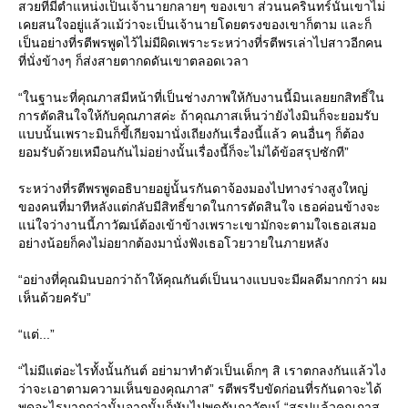
สวยที่มีตำแหน่งเป็นเจ้านายกลายๆ ของเขา ส่วนนครินทร์นั้นเขาไม่
เคยสนใจอยู่แล้วแม้ว่าจะเป็นเจ้านายโดยตรงของเขาก็ตาม และก็
เป็นอย่างที่รตีพรพูดไว้ไม่มีผิดเพราะระหว่างที่รตีพรเล่าไปสาวอีกคน
ที่นั่งข้างๆ ก็ส่งสายตากดดันเขาตลอดเวลา
“ในฐานะที่คุณภาสมีหน้าที่เป็นช่างภาพให้กับงานนี้มินเลยยกสิทธิ์ใน
การตัดสินใจให้กับคุณภาสค่ะ ถ้าคุณภาสเห็นว่ายังไงมินก็จะยอมรับ
แบบนั้นเพราะมินก็ขี้เกียจมานั่งเถียงกันเรื่องนี้แล้ว คนอื่นๆ ก็ต้อง
ยอมรับด้วยเหมือนกันไม่อย่างนั้นเรื่องนี้ก็จะไม่ได้ข้อสรุปซักที”
ระหว่างที่รตีพรพูดอธิบายอยู่นั้นรกันดาจ้องมองไปทางร่างสูงใหญ่
ของคนที่มาทีหลังแต่กลับมีสิทธิ์ขาดในการตัดสินใจ เธอค่อนข้างจะ
แน่ใจว่างานนี้ภาวัฒน์ต้องเข้าข้างเพราะเขามักจะตามใจเธอเสมอ
อย่างน้อยก็คงไม่อยากต้องมานั่งฟังเธอโวยวายในภายหลัง
“อย่างที่คุณมินบอกว่าถ้าให้คุณกันต์เป็นนางแบบจะมีผลดีมากกว่า ผม
เห็นด้วยครับ”
“แต่...”
“ไม่มีแต่อะไรทั้งนั้นกันต์ อย่ามาทำตัวเป็นเด็กๆ สิ เราตกลงกันแล้วไง
ว่าจะเอาตามความเห็นของคุณภาส” รตีพรรีบขัดก่อนที่รกันดาจะได้
พูดอะไรมากกว่านั้นจากนั้นก็หันไปพูดกับภาวัฒน์ “สรุปแล้วคุณภาส