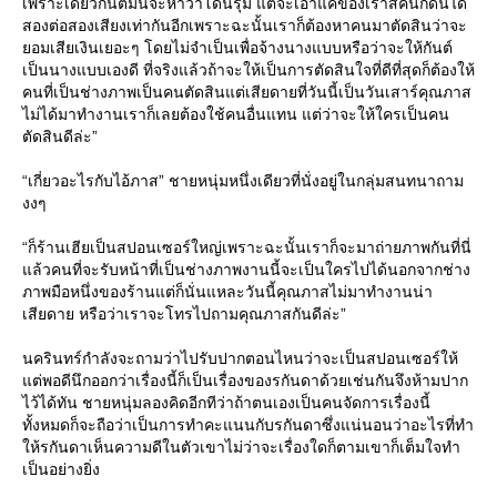
เพราะเดี๋ยวกันต์มันจะหาว่าโดนรุม แต่จะเอาแค่ของเราสี่คนก็ดันได้
สองต่อสองเสียงเท่ากันอีกเพราะฉะนั้นเราก็ต้องหาคนมาตัดสินว่าจะ
ยอมเสียเงินเยอะๆ โดยไม่จำเป็นเพื่อจ้างนางแบบหรือว่าจะให้กันต์
เป็นนางแบบเองดี ที่จริงแล้วถ้าจะให้เป็นการตัดสินใจที่ดีที่สุดก็ต้องให้
คนที่เป็นช่างภาพเป็นคนตัดสินแต่เสียดายที่วันนี้เป็นวันเสาร์คุณภาส
ไม่ได้มาทำงานเราก็เลยต้องใช้คนอื่นแทน แต่ว่าจะให้ใครเป็นคน
ตัดสินดีล่ะ”
“เกี่ยวอะไรกับไอ้ภาส” ชายหนุ่มหนึ่งเดียวที่นั่งอยู่ในกลุ่มสนทนาถาม
งงๆ
“ก็ร้านเฮียเป็นสปอนเซอร์ใหญ่เพราะฉะนั้นเราก็จะมาถ่ายภาพกันที่นี่
แล้วคนที่จะรับหน้าที่เป็นช่างภาพงานนี้จะเป็นใครไปได้นอกจากช่าง
ภาพมือหนึ่งของร้านแต่ก็นั่นแหละวันนี้คุณภาสไม่มาทำงานน่า
เสียดาย หรือว่าเราจะโทรไปถามคุณภาสกันดีล่ะ”
นครินทร์กำลังจะถามว่าไปรับปากตอนไหนว่าจะเป็นสปอนเซอร์ให้
แต่พอดีนึกออกว่าเรื่องนี้ก็เป็นเรื่องของรกันดาด้วยเช่นกันจึงห้ามปาก
ไว้ได้ทัน ชายหนุ่มลองคิดอีกทีว่าถ้าตนเองเป็นคนจัดการเรื่องนี้
ทั้งหมดก็จะถือว่าเป็นการทำคะแนนกับรกันดาซึ่งแน่นอนว่าอะไรที่ทำ
ให้รกันดาเห็นความดีในตัวเขาไม่ว่าจะเรื่องใดก็ตามเขาก็เต็มใจทำ
เป็นอย่างยิ่ง