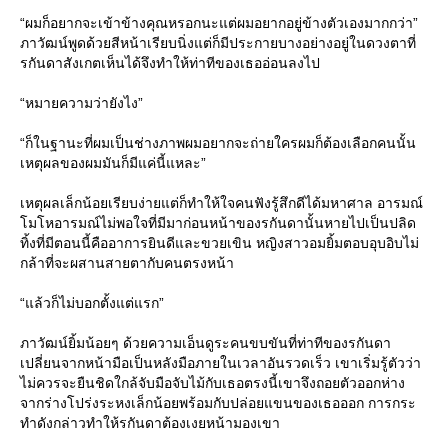
“ผมก็อยากจะเข้าข้างคุณหรอกนะแต่ผมอยากอยู่ข้างตัวเองมากกว่า”
ภาวัฒน์พูดด้วยสีหน้าเรียบนิ่งแต่ก็มีประกายบางอย่างอยู่ในดวงตาที่
รกันดาสังเกตเห็นได้จึงทำให้ท่าทีของเธออ่อนลงไป
“หมายความว่ายังไง”
“ก็ในฐานะที่ผมเป็นช่างภาพผมอยากจะถ่ายใครผมก็ต้องเลือกคนนั้น
เหตุผลของผมมันก็มีแค่นี้แหละ”
เหตุผลเล็กน้อยเรียบง่ายแต่ก็ทำให้ใจคนฟังรู้สึกดีได้มหาศาล อารมณ์
โมโหอารมณ์ไม่พอใจที่มีมาก่อนหน้าของรกันดานั้นหายไปเป็นปลิด
ทิ้งที่มีตอนนี้คืออาการยินดีและขวยเขิน หญิงสาวอมยิ้มตอบอุบอิบไม่
กล้าที่จะผสานสายตากับคนตรงหน้า
“แล้วก็ไม่บอกตั้งแต่แรก”
ภาวัฒน์ยิ้มน้อยๆ ด้วยความเอ็นดูระคนขบขันที่ท่าทีของรกันดา
เปลี่ยนจากหน้ามือเป็นหลังมือภายในเวลาอันรวดเร็ว เขาเริ่มรู้ตัวว่า
ไม่ควรจะยืนชิดใกล้จับมือจับไม้กับเธอตรงนี้เขาจึงถอยตัวออกห่าง
จากร่างโปร่งระหงเล็กน้อยพร้อมกับปล่อยแขนของเธอออก การกระ
ทำดังกล่าวทำให้รกันดาต้องเงยหน้ามองเขา