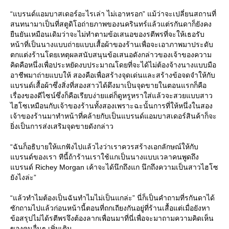
“แบรนด์แอมบาสเดอร์อะไรเล่า ไม่เอาหรอก” แม้ว่าจะเปลี่ยนสถานที่
สนทนามาเป็นที่สตูดิโอถ่ายภาพของนครินทร์แล้วแต่รกันดาก็ยังคง
ยืนยันเหมือนเดิมว่าจะไม่ทำตามข้อเสนอของรตีพรที่จะให้เธอรับ
หน้าที่เป็นนางแบบถ่ายแบบเสื้อผ้าของร้านเพื่อจะเอาภาพมาประดับ
ตกแต่งร้านโดยเหตุผลสนับสนุนข้อเสนอดังกล่าวของเจ้าของความ
คิดคือหนึ่งเพื่อประหยัดงบประมาณโดยที่จะได้ไม่ต้องจ้างนางแบบมือ
อาชีพมาถ่ายแบบให้ สองคือเพื่อสร้างจุดเด่นและสร้างข้อจดจำให้กับ
แบรนด์เสื้อผ้าซึ่งสิ่งที่สองสาวได้ดึงมาเป็นจุดขายในตอนแรกก็คือ
เรื่องของดีไซน์ซึ่งก็คือเรียบง่ายแต่ก็ดูหรูหราใส่แล้วจะสวยแบบสาว
ไฮโซเหมือนกับเจ้าของร้านทั้งสองเพราะฉะนั้นการที่ให้หนึ่งในสอง
เจ้าของร้านมาทำหน้าที่คล้ายกับเป็นแบรนด์แอมบาสเดอร์สินค้าก็จะ
ยิ่งเป็นการส่งเสริมจุดขายดังกล่าว
“ฉันก็อธิบายให้แกฟังไปแล้วไงว่าเราควรสร้างเอกลักษณ์ให้กับ
แบรนด์ของเรา ทีนี้ถ้าร้านเราใช้แกเป็นนางแบบเวลาคนพูดถึง
แบรนด์ Richey Morgan เค้าจะได้นึกถึงแก นึกถึงความเป็นสาวไฮโซ
ยังไงล่ะ”
“แล้วทำไมต้องเป็นฉันทำไมไม่เป็นแกล่ะ” นี่ก็เป็นคำถามที่รกันดาได้
ซักถามไปแล้วก่อนหน้านี้ตอนที่ถกเถียงกันอยู่ที่ร้านเสื้อแต่เมื่อยังหา
ข้อสรุปไม่ได้รตีพรจึงต้องลากเพื่อนมาที่นี่เพื่อจะมาถามความคิดเห็น
ของคนอื่นๆ เพิ่มเติม