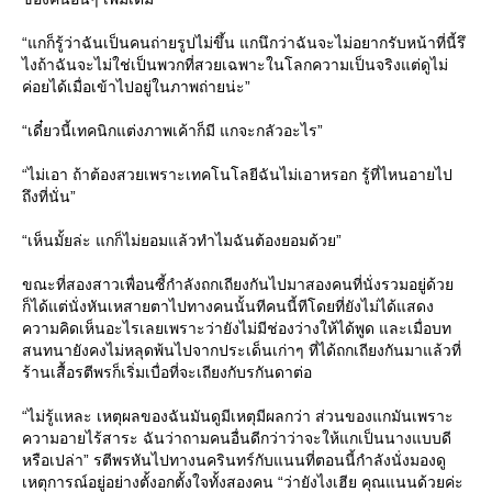
“แกก็รู้ว่าฉันเป็นคนถ่ายรูปไม่ขึ้น แกนึกว่าฉันจะไม่อยากรับหน้าที่นี้รึ
ไงถ้าฉันจะไม่ใช่เป็นพวกที่สวยเฉพาะในโลกความเป็นจริงแต่ดูไม่
ค่อยได้เมื่อเข้าไปอยู่ในภาพถ่ายน่ะ”
“เดี๋ยวนี้เทคนิกแต่งภาพเค้าก็มี แกจะกลัวอะไร”
“ไม่เอา ถ้าต้องสวยเพราะเทคโนโลยีฉันไม่เอาหรอก รู้ที่ไหนอายไป
ถึงที่นั่น”
“เห็นมั้ยล่ะ แกก็ไม่ยอมแล้วทำไมฉันต้องยอมด้วย”
ขณะที่สองสาวเพื่อนซี้กำลังถกเถียงกันไปมาสองคนที่นั่งรวมอยู่ด้วย
ก็ได้แต่นั่งหันเหสายตาไปทางคนนั้นทีคนนี้ทีโดยที่ยังไม่ได้แสดง
ความคิดเห็นอะไรเลยเพราะว่ายังไม่มีช่องว่างให้ได้พูด และเมื่อบท
สนทนายังคงไม่หลุดพ้นไปจากประเด็นเก่าๆ ที่ได้ถกเถียงกันมาแล้วที่
ร้านเสื้อรตีพรก็เริ่มเบื่อที่จะเถียงกับรกันดาต่อ
“ไม่รู้แหละ เหตุผลของฉันมันดูมีเหตุมีผลกว่า ส่วนของแกมันเพราะ
ความอายไร้สาระ ฉันว่าถามคนอื่นดีกว่าว่าจะให้แกเป็นนางแบบดี
หรือเปล่า” รตีพรหันไปทางนครินทร์กับแนนที่ตอนนี้กำลังนั่งมองดู
เหตุการณ์อยู่อย่างตั้งอกตั้งใจทั้งสองคน “ว่ายังไงเฮีย คุณแนนด้วยค่ะ