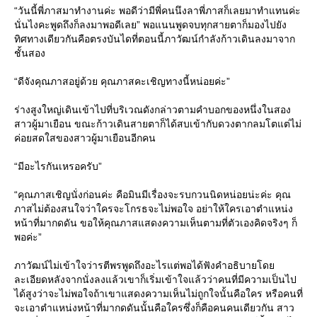
“วันนี้พี่ภาสมาทำงานค่ะ พอดีว่ามีพี่คนนึงลาพี่ภาสก็เลยมาทำแทนค่ะ
นั่นไงคะพูดถึงก็ลงมาพอดีเลย” พอแนนพูดจบทุกสายตาก็มองไปยัง
ทิศทางเดียวกันคือตรงบันไดที่ตอนนี้ภาวัฒน์กำลังก้าวเดินลงมาจาก
ชั้นสอง
“ดีจังคุณภาสอยู่ด้วย คุณภาสคะเชิญทางนี้หน่อยค่ะ”
ร่างสูงใหญ่เดินเข้าไปที่บริเวณดังกล่าวตามคำบอกของหนึ่งในสอง
สาวผู้มาเยือน ขณะก้าวเดินสายตาก็ได้สบเข้ากับดวงตากลมโตแต่ไม่
ค่อยสดใสของสาวผู้มาเยือนอีกคน
“มีอะไรกันเหรอครับ”
“คุณภาสเชิญนั่งก่อนค่ะ คือมินมีเรื่องจะรบกวนนิดหน่อยน่ะค่ะ คุณ
ภาสไม่ต้องสนใจว่าใครจะโกรธจะไม่พอใจ อย่าให้ใครเอาตำแหน่ง
หน้าที่มากดดัน ขอให้คุณภาสแสดงความเห็นตามที่ตัวเองคิดจริงๆ ก็
พอค่ะ”
ภาวัฒน์ไม่เข้าใจว่ารตีพรพูดถึงอะไรแต่พอได้ฟังคำอธิบายโดย
ละเอียดหลังจากนั่งลงแล้วเขาก็เริ่มเข้าใจแล้วว่าคนที่มีความเป็นไป
ได้สูงว่าจะไม่พอใจถ้าเขาแสดงความเห็นไม่ถูกใจนั้นคือใคร หรือคนที่
จะเอาตำแหน่งหน้าที่มากดดันนั้นคือใครซึ่งก็คือคนคนเดียวกัน สาว