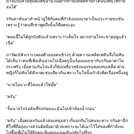
นางแบบสวยหุ่นดีแต่ขี้อายไม่อยากถ่ายแต่สุดท้ายก็โดนบังคับให้ถ่าย
จนได้”
รกันดาหันมาทำหน้ายู่ให้กับคนที่กำลังมองมาตาเป็นประกายขบขัน
เพราะรู้ว่าคนที่เขาพูดถึงนั้นก็คือตนเอง
“ตอนนี้ไม่ได้ถูกบังคับแล้วเพราะว่าเต็มใจ อยากถ่ายใจจะขาดอยู่แล้ว
เนี่ย”
ภาวัฒน์หัวเราะเผลอตัวมองคนข้างๆ ด้วยความเพลิดเพลินจึงไม่ทัน
ได้เห็นว่าคนที่เพิ่งเดินสวนไปเมื่อครู่นั้นจ้องมองเขากับรกันดาตาไม่
กระพริบ เมื่อสวนกันไปแล้วก็ยังเหลียวหลังมองจนคอแทบเคล็ด ฝ่าย
หญิงก็ไม่ทันได้สังเกตเช่นเดียวกันเพราะในใจนั้นกำลังคิดเรื่องหนึ่งอยู่
“นายไม่แวะที่ไหนแล้วใช่มั้ย”
“ครับ”
“งั้นนายไปรอฉันที่รถก่อนนะฉันไปเข้าห้องน้ำก่อน”
“ครับ” เมื่อตกลงกันแล้วสองหนุ่มสาวก็แยกกันไปคนละทาง รกันดานึก
ดีใจที่ถือถุงบางส่วนติดมือมาด้วยเพราะจะได้เอาไว้ใส่ของที่กำลังจะ
ไปซื้อเพื่อไม่ให้อีกคนเห็นตอนเธอเดินกลับไปที่รถ