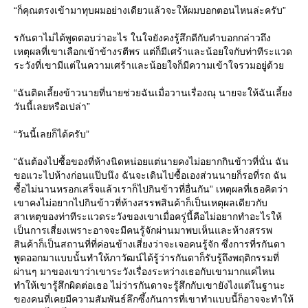
“ก็คุณตรงเข้ามาทุบผมอย่างเดียวแล้วจะให้ผมบอกตอนไหนล่ะครับ”
รกันดาไม่ได้พูดตอบว่าอะไร ในใจยังคงรู้สึกดีกับคำบอกกล่าวถึง
เหตุผลที่เขาเลือกเข้าข้างรตีพร แต่ก็มีเศร้าและน้อยใจกับท่าทีระแวด
ระวังที่เขามีแต่ในความเศร้าและน้อยใจก็มีความเข้าใจรวมอยู่ด้วย
“ฉันติดเลี้ยงข้าวนายที่นายช่วยฉันเมื่อวานเรื่องณุ นายจะให้ฉันเลี้ยง
วันนี้เลยหรือเปล่า”
“วันนี้เลยก็ได้ครับ”
“ฉันต้องไปซื้อของที่ห้างนิดหน่อยแต่นายคงไม่อยากกินข้าวที่นั่น ฉัน
ขอแวะไปห้างก่อนแป๊บนึง ฉันจะเดินไปซื้อเองส่วนนายก็รอที่รถ ฉัน
ซื้อไม่นานหรอกเสร็จแล้วเราก็ไปกินข้าวที่อื่นกัน” เหตุผลที่เธอคิดว่า
เขาคงไม่อยากไปกินข้าวที่ห้างสรรพสินค้าก็เป็นเหตุผลเดียวกับ
สาเหตุของท่าทีระแวดระวังของเขาเมื่อครู่นี้คือไม่อยากทำอะไรให้
เป็นการเสี่ยงเพราะอาจจะมีคนรู้จักผ่านมาพบเห็นและห้างสรรพ
สินค้าก็เป็นสถานที่ที่ค่อนข้างเสี่ยงว่าจะเจอคนรู้จัก ซึ่งการที่รกันดา
พูดออกมาแบบนั้นทำให้ภาวัฒน์ได้รู้ว่ารกันดาก็รับรู้ถึงพฤติกรรมที่
ผ่านๆ มาของเขาว่าเขาระวังเรื่องระหว่างเธอกับเขามากแค่ไหน
ทำให้เขารู้สึกผิดต่อเธอ ไม่ว่ารกันดาจะรู้สึกกับเขายังไงแต่ในฐานะ
ของคนที่เคยมีความสัมพันธ์ลึกซึ้งกันการที่เขาทำแบบนี้ก็อาจจะทำให้