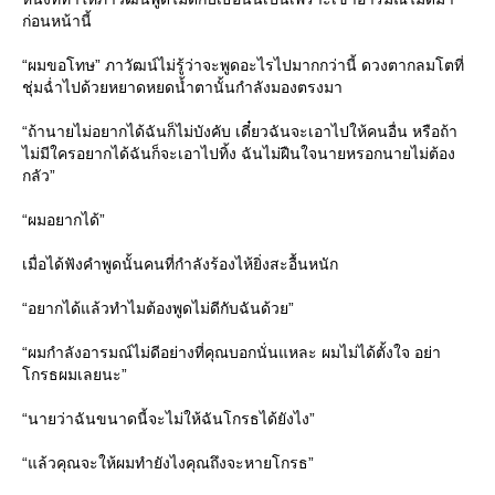
ก่อนหน้านี้
“ผมขอโทษ” ภาวัฒน์ไม่รู้ว่าจะพูดอะไรไปมากกว่านี้ ดวงตากลมโตที่
ชุ่มฉ่ำไปด้วยหยาดหยดน้ำตานั้นกำลังมองตรงมา
“ถ้านายไม่อยากได้ฉันก็ไม่บังคับ เดี๋ยวฉันจะเอาไปให้คนอื่น หรือถ้า
ไม่มีใครอยากได้ฉันก็จะเอาไปทิ้ง ฉันไม่ฝืนใจนายหรอกนายไม่ต้อง
กลัว”
“ผมอยากได้”
เมื่อได้ฟังคำพูดนั้นคนที่กำลังร้องไห้ยิ่งสะอื้นหนัก
“อยากได้แล้วทำไมต้องพูดไม่ดีกับฉันด้วย”
“ผมกำลังอารมณ์ไม่ดีอย่างที่คุณบอกนั่นแหละ ผมไม่ได้ตั้งใจ อย่า
โกรธผมเลยนะ”
“นายว่าฉันขนาดนี้จะไม่ให้ฉันโกรธได้ยังไง”
“แล้วคุณจะให้ผมทำยังไงคุณถึงจะหายโกรธ”