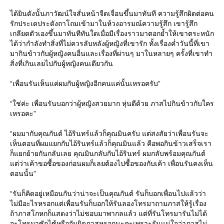
ได้ยินดังนั้นภาวัฒน์ใจสั่นหน้าจืดเจื่อนขึ้นมาทันที ความรู้สึกผิดต่อคน
รักประเดประดังถาโถมเข้ามาในห้วงอารมณ์ความรู้สึก เขารู้สึก
เกลียดตัวเองขึ้นมาทันทีทันใดเมื่อมีเรื่องราวมาตอกย้ำให้เขาตระหนัก
ได้ว่ากำลังทำสิ่งที่ไม่ควรลับหลังผู้หญิงที่เขารัก ทั้งเรื่องค่ำวันนี้ที่เขา
มากินข้าวกับผู้หญิงคนอื่นและเรื่องที่ผ่านๆ มาในหลายๆ ครั้งที่เขาทำ
สิ่งที่เกินเลยไปกับผู้หญิงคนเดียวกัน
“เพื่อนรันเห็นแค่ผมกับผู้หญิงอีกคนแค่นั้นเหรอครับ”
“ใช่ค่ะ เพื่อนรันบอกว่าผู้หญิงสวยมาก หุ่นดีด้วย ภาสไปกินข้าวกับใคร
เหรอคะ”
“ผมมากับคุณกันต์ ไอ้รินทร์แล้วก็คุณมินครับ แต่สงสัยว่าเพื่อนรันจะ
เห็นตอนที่ผมแยกกับไอ้รินทร์แล้วก็คุณมินแล้ว คือพอกินข้าวเสร็จเรา
ก็แยกย้ายกันกลับเลย คุณมินกลับกับไอ้รินทร์ ผมกลับพร้อมคุณกันต์
แต่ว่าเค้าขอซื้อของก่อนผมก็เลยต้องไปซื้อของกับเค้า เพื่อนรันคงเห็น
ตอนนั้น”
“รันก็คิดอยู่เหมือนกันว่าน่าจะเป็นคุณกันต์ รันก็บอกเพื่อนไปแล้วว่า
ไม่มีอะไรหรอกแต่เพื่อนรันก็บอกให้รันลองโทรมาถามภาสให้รู้เรื่อง
ถ้าภาสโกหกก็แสดงว่าไม่ชอบมาพากลแล้ว แต่ที่รันโทรมารันไม่ได้
จะโทรมาซักไซ้หรือจับผิดภาสหรอกนะคะเพราะรันแน่ใจว่าภาสไม่