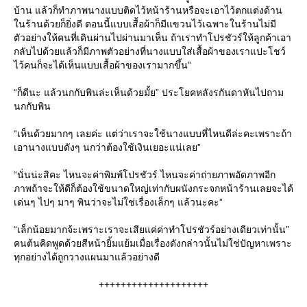
บ้าน แล้วก็ทำภาพนางแบบติดไว้หน้าร้านหรือจะเอาไว้ตกแต่งด้าน
ในร้านด้วยก็ยิ่งดี ตอนนี้แบบเสื้อผ้าก็มีแขวนไว้เฉพาะในร้านไม่มี
ตัวอย่างให้คนที่เดินผ่านไปผ่านมาเห็น ถ้าเราทำโปรชัวร์ให้ลูกค้าเอา
กลับไปด้วยแล้วก็มีภาพตัวอย่างที่นางแบบใส่เสื้อผ้าของเราแปะโชว์
ไว้คนก็จะได้เห็นแบบเสื้อผ้าของเรามากขึ้น”
“ก็ดีนะ แล้วนกกับพินล่ะเห็นด้วยมั้ย” ประโยคหลังรกันดาหันไปถาม
นกกับพิน
“เห็นด้วยมากๆ เลยค่ะ แต่ว่าเราจะใช้นางแบบที่ไหนดีล่ะคะเพราะถ้า
เอานางแบบดังๆ นกว่าต้องใช้เงินเยอะแน่เลย”
“นั่นน่ะสิคะ ไหนจะค่าพิมพ์โปรชัวร์ ไหนจะค่าถ่ายภาพอัดภาพอีก
ภาพถ้าจะให้ดีก็ต้องใช้ขนาดใหญ่เท่ากับผนังกระจกหน้าร้านเลยจะได้
เด่นๆ ไปๆ มาๆ พินว่าจะไม่ใช่เรื่องเล็กๆ แล้วนะคะ”
“เล็กน้อยมากจ้ะเพราะเราจะเสียแค่ค่าทำโปรชัวร์อย่างเดียวเท่านั้น”
คนต้นคิดพูดด้วยสีหน้ายิ้มแย้มเมื่อเรื่องดังกล่าวนั้นไม่ใช่ปัญหาเพราะ
ทุกอย่างได้ถูกวางแผนมาแล้วอย่างดี
++++++++++++++++++++