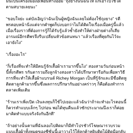
มันเป็นเครื่องมือง้อเพื่อนทางอ้อม “ถุงยางนั่นฉันให้ แกเอาไปใช้ได้
ตามสบายเลยนะ”
“ขอบใจย่ะ แต่บังเอิญว่าฉันเป็นผู้หญิงฉันเลยไม่ต้องใช้ถุงยาง” รตี
พรตอบหน้านิ่งแต่จากคำพูดก็บ่งบอกว่าไม่ได้ติดใจเรื่องเมื่อครู่นี้แล้ว
เมื่อเรื่องราวที่ต้องการรู้ก็ได้รับรู้แล้วซ้ำยังทำให้ต่างฝ่ายต่างก็เสีย
อารมณ์อีกรตีพรจึงรีบเปลี่ยนหัวข้อสนทนา “แล้วเรื่องที่คุยกันไว้จะ
เอายังไง”
“เรื่องอะไร”
“ก็เรื่องที่จะทำให้มีคนรู้จักเสื้อผ้าเรามากขึ้นไง” สองสามวันก่อนหน้า
นี้ทั้งรตีพร รกันดารวมถึงลูกจ้างสองสาวได้ปรึกษาหารือกันเพื่อหาวิธี
การที่จะทำให้เสื้อผ้าแบรนด์ Richey Morgan เป็นที่รู้จักและมีชื่อติดหู
ติดตาลูกค้ามากขึ้นซึ่งผลการปรึกษากันอย่างคร่าวๆ ก็คือต้องทำการ
ตลาดเพิ่มเติม
“ร้านเราเพิ่งเปิด เงินลงทุนก็ใช้ไปเยอะแล้วฉันว่าถ้าจะทำอะไรตอนนี้
ก็ควรทำแบบเล็กๆ ไปก่อน พอได้ทุนคืนแล้วซักประมาณนึงเราก็ค่อย
มาคิดทำแบบจริงจังกันอีกที”
“ถ้าอย่างนั้นตามที่ฉันลองไปคิดมาก็มีทำโปรชัวร์โฆษณารวบรวม
แบบเสื้อผ้าทั้งหมดของซีซั่นนี้เอาวางไว้ให้ลูกค้าหยิบติดไม้ติดมือกลับ