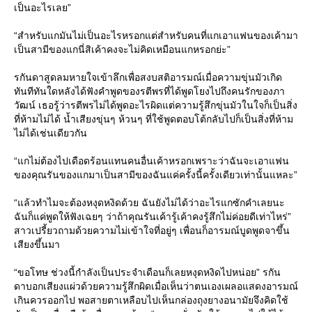
เป็นอะไรเลย”
“สำหรับแกมันไม่เป็นอะไรหรอกแต่สำหรับคนที่แกเอาแฟนของเค้ามา
เป็นสามีของแกนี่สิเค้าคงจะไม่คิดเหมือนแกหรอกย่ะ”
รกันดาสูดลมหายใจเข้าลึกเพื่อสงบสติอารมณ์เมื่อความขุ่นมัวเกิด
ทันทีทันใดหลังได้ฟังคำพูดของรตีพรที่ได้พูดโยงไปถึงคนรักของภา
วัฒน์ เธอรู้ว่ารตีพรไม่ได้พูดอะไรผิดแต่ความรู้สึกขุ่นมัวในใจก็เป็นสิ่ง
ที่ห้ามไม่ได้ น้ำเสียงขุ่นๆ ห้วนๆ ที่ใช้พูดตอบโต้กลับไปก็เป็นสิ่งที่ห้าม
ไม่ได้เช่นเดียวกัน
“แกไม่ต้องไปเดือดร้อนแทนคนอื่นเค้าหรอกเพราะว่าฉันจะเอาแฟน
ของคุณรันของแกมาเป็นสามีของฉันแค่ครั้งนี้ครั้งเดียวเท่านั้นแหละ”
“แล้วทำไมจะต้องหงุดหงิดด้วย ฉันยังไม่ได้ว่าอะไรแกซักคำเลยนะ
ฉันก็แค่พูดให้ฟังเฉยๆ ว่าถ้าคุณรันเค้ารู้เค้าคงรู้สึกไม่ค่อยดีเท่าไหร่”
สาวเปรี้ยวถามด้วยความไม่เข้าใจที่อยู่ๆ เพื่อนก็อารมณ์บูดพูดจาขึ้น
เสียงขึ้นมา
“ขอโทษ ช่วงนี้กำลังเป็นประจำเดือนก็เลยหงุดหงิดไปหน่อย” รกัน
ดาบอกเสียงแผ่วด้วยความรู้สึกผิดเมื่อเห็นว่าตนเองเผลอแสดงอารมณ์
เกินควรออกไป พอสายตาเหลือบไปเห็นกล่องถุงยางอนามัยจึงคิดใช้