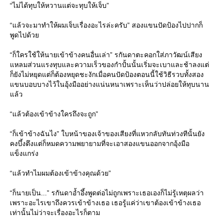
“ไม่ได้ทุบให้หวานแต่จะทุบให้เจ็บ”
“แล้วจะมาทำให้ผมเจ็บเรื่องอะไรล่ะครับ” สองแขนปัดป้องไปปากก็
พูดไปด้วย
“ก็ใครใช้ให้นายเข้าข้างคนอื่นเล่า” รกันดาตะคอกใส่ภาวัฒน์เสียง
แหลมส่วนแรงทุบและความเร็วของกำปั้นนั้นเริ่มจะเบาและช้าลงแต่
ก็ยังไม่หยุดแต่ก็ต้องหยุดชะงักเมื่อคนปัดป้องตอนนี้ใช้วิธีรวบทั้งสอง
แขนบอบบางไว้ในอุ้งมืออย่างแน่นหนาเพราะเห็นว่าปล่อยให้ทุบนาน
แล้ว
“แล้วต้องเข้าข้างใครถึงจะถูก”
“ก็เข้าข้างฉันไง” ใบหน้าของเจ้าของเสียงที่แหวกลับทันท่วงทีนั้นยัง
คงบึ้งตึงแต่ก็หมดความพยายามที่จะเอาสองแขนออกจากอุ้งมือ
แข็งแกร่ง
“แล้วทำไมผมต้องเข้าข้างคุณด้วย”
“ก็นายเป็น...” รกันดาอ้ำอึ้งพูดต่อไม่ถูกเพราะเธอเองก็ไม่รู้เหตุผลว่า
เพราะอะไรเขาถึงควรเข้าข้างเธอ เธอรู้แค่ว่าเขาต้องเข้าข้างเธอ
เท่านั้นไม่ว่าจะเรื่องอะไรก็ตาม