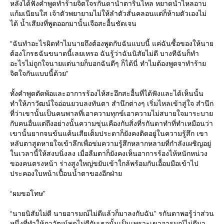
หลังได้ฟังคำพูดทำร้ายจิตใจรกันดาน้ำตารินไหล หยาดน้ำไหลอาบ
แก้มเนียนใส เจ้าตัวพยายามไม่ให้ลำตัวสั่นคลอนแต่ก็ห้ามตัวเองไม่
ได้ น้ำเสียงที่พูดออกมานั้นเจือสะอื้นชัดเจน
“ฉันทำอะไรผิดทำไมนายถึงต้องพูดกับฉันแบบนี้ แค่ฉันซื้อของให้นาย
ต้องโกรธฉันขนาดนี้เลยเหรอ ฉันรู้ว่าฉันนิสัยไม่ดี บางทีฉันก็ทำ
อะไรไม่ถูกใจนายแต่นายก็บอกฉันดีๆ ก็ได้นี่ ทำไมต้องพูดจาทำร้าย
จิตใจกันแบบนี้ด้วย”
ทั้งคำพูดตัดพ้อและอาการร้องไห้สะอึกสะอื้นที่ได้ฟังและได้เห็นนั้น
ทำให้ภาวัฒน์ใจอ่อนยวบลงทันตา สำนึกต่างๆ เริ่มไหลเข้าสู่ใจ สำนึก
ที่ว่าเขานั้นเป็นคนพาลที่เอาความทุกข์เอาความไม่สบายใจมาระบาย
กับคนอื่นแต่ถึงอย่างนั้นความขุ่นเคืองกับสิ่งที่รกันดาทำที่ทำเหมือนว่า
เขานั้นยากจนข้นแค้นเสียเต็มประดาก็ยังคงติดอยู่ในความรู้สึก เขา
หลับตาสูดหายใจเข้าลึกเพื่อข่มความรู้สึกหลากหลายที่กำลังเผชิญอยู่
ในเวลานี้ให้สงบนิ่งลง เมื่อลืมตาก็ยังคงเห็นอาการร้องไห้หนักหน่วง
ของคนตรงหน้า ร่างสูงใหญ่ขยับเข้าใกล้พร้อมกับเอื้อมมือเข้าไป
ประคองใบหน้าเปื้อนน้ำตาของอีกฝ่าย
“ผมขอโทษ”
“นายนิสัยไม่ดี นายอารมณ์ไม่ดีแล้วก็มาลงกับฉัน” รกันดาพอรู้ว่าส่วน
หนึ่งที่ทำให้ภาวัฒน์พูดไม่ดีกับเธอนั้นเป็นเพราะเขาอารมณ์ไม่ดีมา